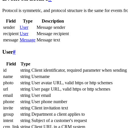
Protocol is symmetric, and protocol structure is the same for events fr
Field
Type
Description
sender
User
Message sender
recipient
User
Message recipient
message
Message
Message text
User
#
Field
Type
id
string
Client identificator, required parameter when sending
name
string
Username
photo
string
User avatar URL, valid https or http schemes
url
string
User page URL, valid https or http schemes
email
string
User email
phone
string
User phone number
invite
string
Client invitation text
group
string
Department a client applies to
intent
string
Subject of a customer's request
crm_link
string
Client URL in a CRM system