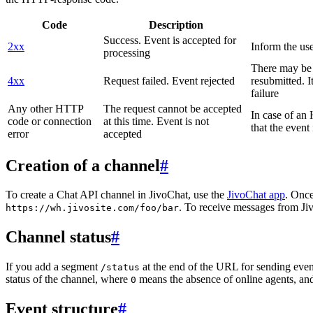
Code
Description
Success. Event is accepted for
2xx
Inform the use
processing
There may be a
4xx
Request failed. Event rejected
resubmitted. I
failure
Any other HTTP
The request cannot be accepted
In case of a
code or connection
at this time. Event is not
that the event
error
accepted
Creation of a channel
#
To create a Chat API channel in JivoChat, use the
JivoChat app
. Once
. To receive messages from Jiv
https://wh.jivosite.com/foo/bar
Channel status
#
If you add a segment
at the end of the URL for sending even
/status
status of the channel, where
means the absence of online agents, a
0
Event structure
#