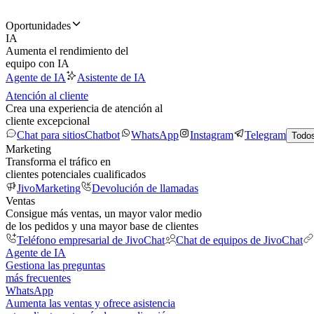
Oportunidades
IA
Aumenta el rendimiento del
equipo con IA
Agente de IA
Asistente de IA
Atención al cliente
Crea una experiencia de atención al
cliente excepcional
Chat para sitios
Chatbot
WhatsApp
Instagram
Telegram
Todos
Marketing
Transforma el tráfico en
clientes potenciales cualificados
JivoMarketing
Devolución de llamadas
Ventas
Consigue más ventas, un mayor valor medio
de los pedidos y una mayor base de clientes
Teléfono empresarial de JivoChat
Chat de equipos de JivoChat
Agente de IA
Gestiona las preguntas
más frecuentes
WhatsApp
Aumenta las ventas y ofrece asistencia