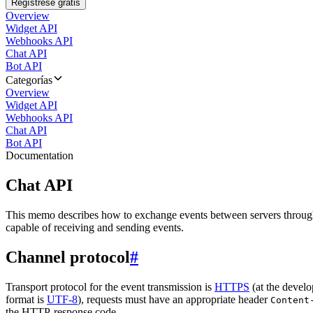
Regístrese gratis
Overview
Widget API
Webhooks API
Chat API
Bot API
Categorías
Overview
Widget API
Webhooks API
Chat API
Bot API
Documentation
Chat API
This memo describes how to exchange events between servers throug
capable of receiving and sending events.
Channel protocol
#
Transport protocol for the event transmission is
HTTPS
(at the develo
format is
UTF-8
), requests must have an appropriate header
Content
the HTTP-response code.