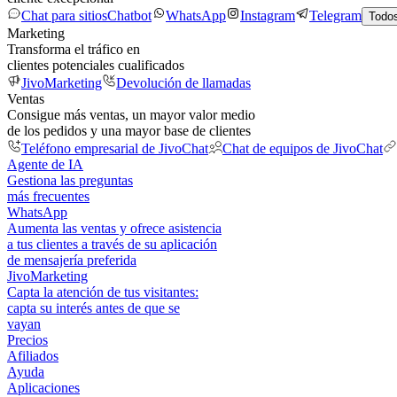
Chat para sitios
Chatbot
WhatsApp
Instagram
Telegram
Todos
Marketing
Transforma el tráfico en
clientes potenciales cualificados
JivoMarketing
Devolución de llamadas
Ventas
Consigue más ventas, un mayor valor medio
de los pedidos y una mayor base de clientes
Teléfono empresarial de JivoChat
Chat de equipos de JivoChat
Agente de IA
Gestiona las preguntas
más frecuentes
WhatsApp
Aumenta las ventas y ofrece asistencia
a tus clientes a través de su aplicación
de mensajería preferida
JivoMarketing
Capta la atención de tus visitantes:
capta su interés antes de que se
vayan
Precios
Afiliados
Ayuda
Aplicaciones