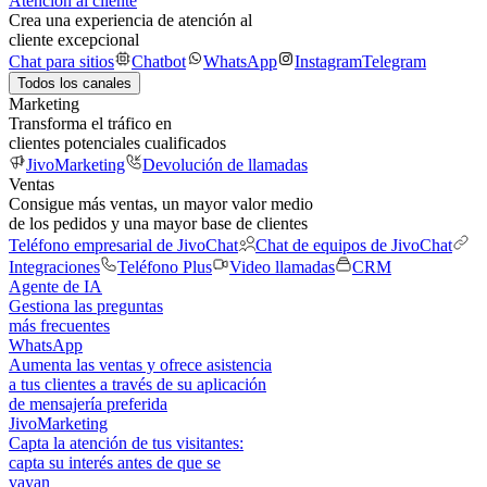
Atención al cliente
Crea una experiencia de atención al
cliente excepcional
Chat para sitios
Chatbot
WhatsApp
Instagram
Telegram
Todos los canales
Marketing
Transforma el tráfico en
clientes potenciales cualificados
JivoMarketing
Devolución de llamadas
Ventas
Consigue más ventas, un mayor valor medio
de los pedidos y una mayor base de clientes
Teléfono empresarial de JivoChat
Chat de equipos de JivoChat
Integraciones
Teléfono Plus
Video llamadas
CRM
Agente de IA
Gestiona las preguntas
más frecuentes
WhatsApp
Aumenta las ventas y ofrece asistencia
a tus clientes a través de su aplicación
de mensajería preferida
JivoMarketing
Capta la atención de tus visitantes:
capta su interés antes de que se
vayan