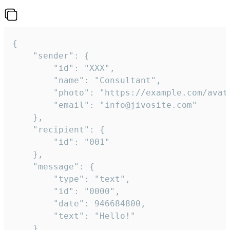
{

	"sender": {

		"id": "XXX",

		"name": "Consultant",

		"photo": "https://example.com/avatar.png",

		"email": "info@jivosite.com"

	},

	"recipient": {

		"id": "001"

	},

	"message": {

		"type": "text",

		"id": "0000",

		"date": 946684800,

		"text": "Hello!"

	}
