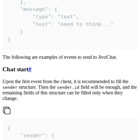
	},

	"message": {

		"type": "text",

		"text": "need to think..."

	}

}
The following are examples of events to send to JivoChat.
Chat start
#
Upon the first event from the client, it is recommended to fill the
structure. Then the
field will be enough, and the
sender
sender.id
remaining fields of this structure can be filled only when they
change.
{

	"sender": {
