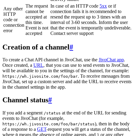
The request
In case of an HTTP code
5xx
or if
Any other
cannot be
connection fails it is recommended to
HTTP
accepted at
resend the request up to 3 times with an
code or
this time.
interval of 3-60 seconds. Inform the user
connection
Event is not
that the event is temporarily undeliverable.
error
accepted
Contact server support
Creation of a channel
#
To create a Chat API channel in JivoChat, use the
JivoChat app
.
Once created, a
URL
, that you can use to send events to JivoChat,
will be available to you in the settings of the channel, for example:
. To receive messages from
https://wh.jivosite.com/foo/bar
JivoChat, set up a custom server and add the URL to receive events
in the channel settings in the app.
Channel status
#
If you add a segment
at the end of the URL for sending
/status
events to JivoChat (for example,
), then in the body
https://wh.jivosite.com/foo/bar/status
of a response to a
GET
-request you will get a status of the channel,
where
means the absence of online agents, and
or any other
0
1