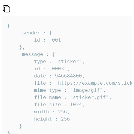
{

	"sender": {

		"id": "001"

	},

	"message": {

		"type": "sticker",

		"id": "0003",

		"date": 946684800,

		"file": "https://example.com/sticker.gif",

		"mime_type": "image/gif",

		"file_name": "sticker.gif",

		"file_size": 1024,

		"width": 256,

		"height": 256

	}

}