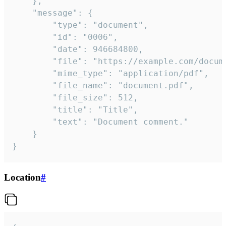
	},

	"message": {

		"type": "document",

		"id": "0006",

		"date": 946684800,

		"file": "https://example.com/document.pdf",

		"mime_type": "application/pdf",

		"file_name": "document.pdf",

		"file_size": 512,

		"title": "Title",

		"text": "Document comment."

	}

}
Location
#