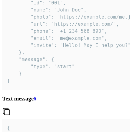
		"id": "001",

		"name": "John Doe",

		"photo": "https://example.com/me.jpg",

		"url": "https://example.com/",

		"phone": "+1 234 568 890",

		"email": "me@example.com",

		"invite": "Hello! May I help you?"

	},

	"message": {

		"type": "start"

	}

}
Text message
#
{
