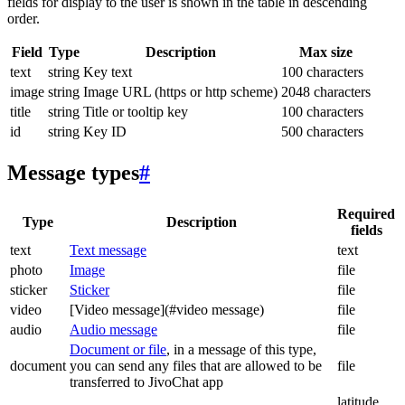
fields for display to the user is shown in the table in descending
order.
Field
Type
Description
Max size
text
string
Key text
100 characters
image
string
Image URL (https or http scheme)
2048 characters
title
string
Title or tooltip key
100 characters
id
string
Key ID
500 characters
Message types
#
Required
Type
Description
fields
text
Text message
text
photo
Image
file
sticker
Sticker
file
video
[Video message](#video message)
file
audio
Audio message
file
Document or file
, in a message of this type,
document
you can send any files that are allowed to be
file
transferred to JivoChat app
latitude