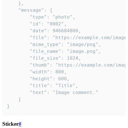
	},

	"message": {

		"type": "photo",

		"id": "0002",

		"date": 946684800,

		"file": "https://example.com/image.png",

		"mime_type": "image/png",

		"file_name": "image.png",

		"file_size": 1024,

		"thumb": "https://example.com/image_thumb.png",

		"width": 800,

		"height": 600,

		"title": "Title",

		"text": "Image comment."

	}

}
Sticker
#