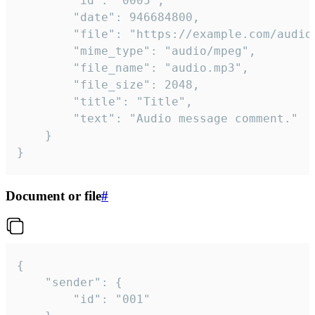
		"id": "0005",

		"date": 946684800,

		"file": "https://example.com/audio.mp3",

		"mime_type": "audio/mpeg",

		"file_name": "audio.mp3",

		"file_size": 2048,

		"title": "Title",

		"text": "Audio message comment."

	}

}
Document or file
#
{

	"sender": {

		"id": "001"
