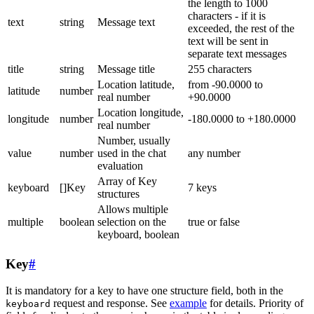
the length to 1000
characters - if it is
text
string
Message text
exceeded, the rest of the
text will be sent in
separate text messages
title
string
Message title
255 characters
Location latitude,
from -90.0000 to
latitude
number
real number
+90.0000
Location longitude,
longitude
number
-180.0000 to +180.0000
real number
Number, usually
value
number
used in the chat
any number
evaluation
Array of Key
keyboard
[]Key
7 keys
structures
Allows multiple
multiple
boolean
selection on the
true or false
keyboard, boolean
Key
#
It is mandatory for a key to have one structure field, both in the
request and response. See
example
for details. Priority of
keyboard