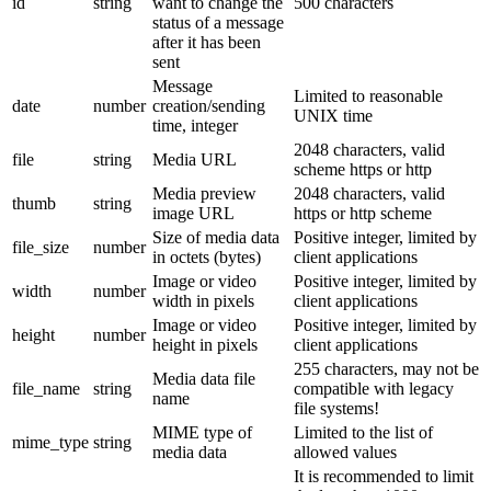
id
string
want to change the
500 characters
status of a message
after it has been
sent
Message
Limited to reasonable
date
number
creation/sending
UNIX time
time, integer
2048 characters, valid
file
string
Media URL
scheme https or http
Media preview
2048 characters, valid
thumb
string
image URL
https or http scheme
Size of media data
Positive integer, limited by
file_size
number
in octets (bytes)
client applications
Image or video
Positive integer, limited by
width
number
width in pixels
client applications
Image or video
Positive integer, limited by
height
number
height in pixels
client applications
255 characters, may not be
Media data file
file_name
string
compatible with legacy
name
file systems!
MIME type of
Limited to the list of
mime_type
string
media data
allowed values
It is recommended to limit