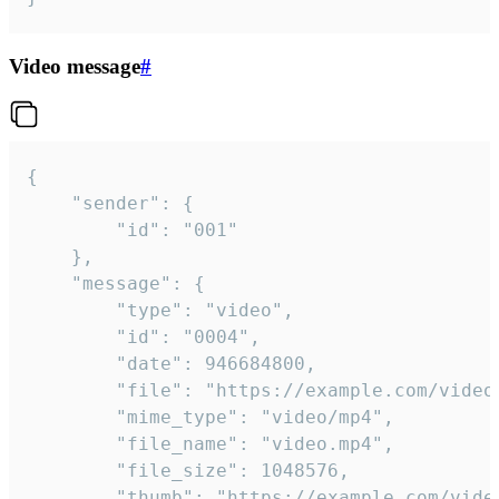
Video message
#
{

	"sender": {

		"id": "001"

	},

	"message": {

		"type": "video",

		"id": "0004",

		"date": 946684800,

		"file": "https://example.com/video.mp4",

		"mime_type": "video/mp4",

		"file_name": "video.mp4",

		"file_size": 1048576,

		"thumb": "https://example.com/video_thumb.png",
