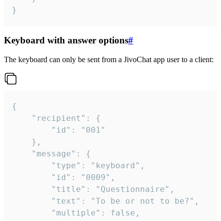
}
Keyboard with answer options
#
The keyboard can only be sent from a JivoChat app user to a client:
{

	"recipient": {

		"id": "001"

	},

	"message": {

		"type": "keyboard",

		"id": "0009",

		"title": "Questionnaire",

		"text": "To be or not to be?",

		"multiple": false,
