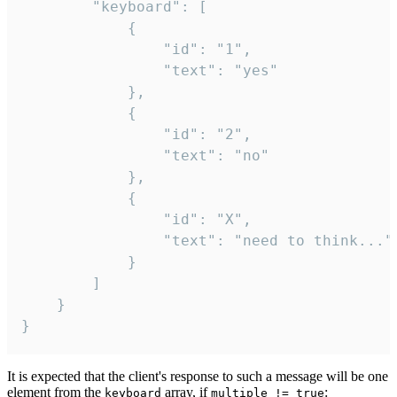
		"keyboard": [

			{

				"id": "1",

				"text": "yes"

			},

			{

				"id": "2",

				"text": "no"

			},

			{

				"id": "X",

				"text": "need to think..."

			}

		]

	}

}
It is expected that the client's response to such a message will be one
element from the
array, if
:
keyboard
multiple != true