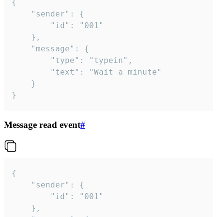
{

	"sender": {

		"id": "001"

	},

	"message": {

		"type": "typein",

		"text": "Wait a minute"

	}

}
Message read event
#
{

	"sender": {

		"id": "001"

	},
