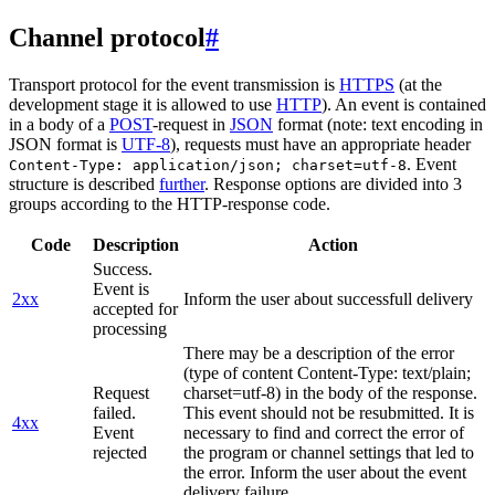
Channel protocol
#
Transport protocol for the event transmission is
HTTPS
(at the
development stage it is allowed to use
HTTP
). An event is contained
in a body of a
POST
-request in
JSON
format (note: text encoding in
JSON format is
UTF-8
), requests must have an appropriate header
. Event
Content-Type: application/json; charset=utf-8
structure is described
further
. Response options are divided into 3
groups according to the HTTP-response code.
Code
Description
Action
Success.
Event is
2xx
Inform the user about successfull delivery
accepted for
processing
There may be a description of the error
(type of content Content-Type: text/plain;
Request
charset=utf-8) in the body of the response.
failed.
This event should not be resubmitted. It is
4xx
Event
necessary to find and correct the error of
rejected
the program or channel settings that led to
the error. Inform the user about the event
delivery failure