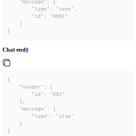
	"message": {

		"type": "seen",

		"id": "0001"

	}

}
Chat end
#
{

	"sender": {

		"id": "001"

	},

	"message": {

		"type": "stop"

	}

}