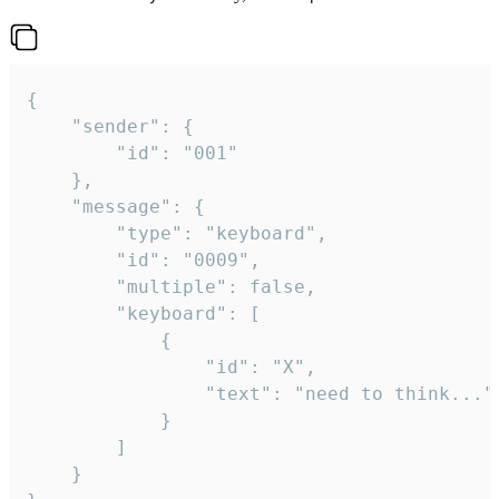
{

	"sender": {

		"id": "001"

	},

	"message": {

		"type": "keyboard",

		"id": "0009",

		"multiple": false,

		"keyboard": [

			{

				"id": "X",

				"text": "need to think..."

			}

		]

	}
