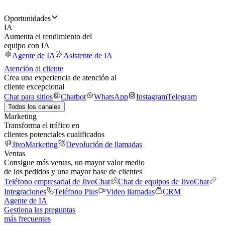
Oportunidades
IA
Aumenta el rendimiento del
equipo con IA
Agente de IA
Asistente de IA
Atención al cliente
Crea una experiencia de atención al
cliente excepcional
Chat para sitios
Chatbot
WhatsApp
Instagram
Telegram
Todos los canales
Marketing
Transforma el tráfico en
clientes potenciales cualificados
JivoMarketing
Devolución de llamadas
Ventas
Consigue más ventas, un mayor valor medio
de los pedidos y una mayor base de clientes
Teléfono empresarial de JivoChat
Chat de equipos de JivoChat
Integraciones
Teléfono Plus
Video llamadas
CRM
Agente de IA
Gestiona las preguntas
más frecuentes