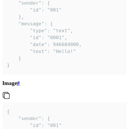
	"sender": {

		"id": "001"

	},

	"message": {

		"type": "text",

		"id": "0001",

		"date": 946684800,

		"text": "Hello!"

	}

}
Image
#
{

	"sender": {

		"id": "001"
