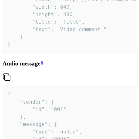
		"width": 640,

		"height": 480,

		"title": "Title",

		"text": "Video comment."

	}

}
Audio message
#
{

	"sender": {

		"id": "001"

	},

	"message": {

		"type": "audio",
