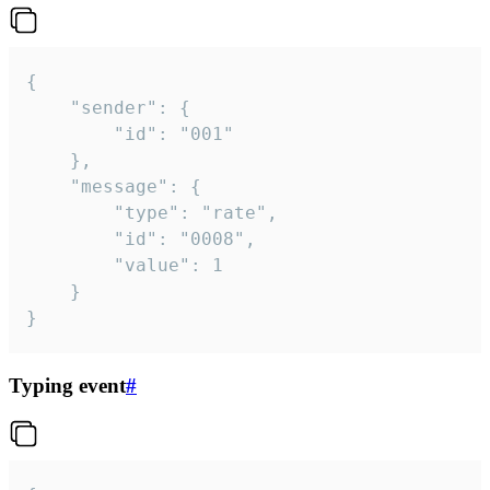
{

	"sender": {

		"id": "001"

	},

	"message": {

		"type": "rate",

		"id": "0008",

		"value": 1

	}

}
Typing event
#