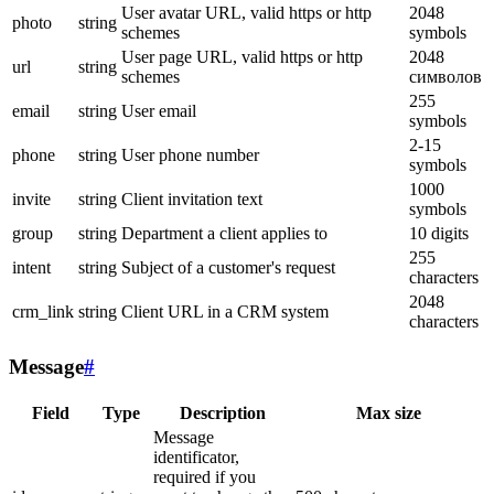
User avatar URL, valid https or http
2048
photo
string
schemes
symbols
User page URL, valid https or http
2048
url
string
schemes
символов
255
email
string
User email
symbols
2-15
phone
string
User phone number
symbols
1000
invite
string
Client invitation text
symbols
group
string
Department a client applies to
10 digits
255
intent
string
Subject of a customer's request
characters
2048
crm_link
string
Client URL in a CRM system
characters
Message
#
Field
Type
Description
Max size
Message
identificator,
required if you