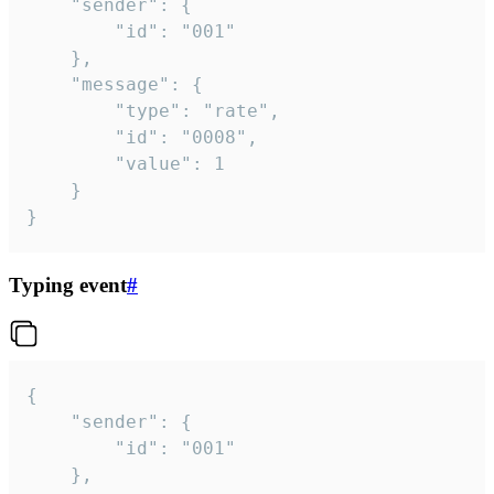
	"sender": {

		"id": "001"

	},

	"message": {

		"type": "rate",

		"id": "0008",

		"value": 1

	}

}
Typing event
#
{

	"sender": {

		"id": "001"

	},
