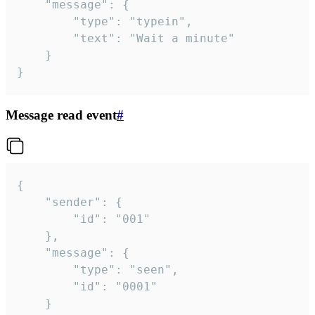
	"message": {

		"type": "typein",

		"text": "Wait a minute"

	}

}
Message read event
#
{

	"sender": {

		"id": "001"

	},

	"message": {

		"type": "seen",

		"id": "0001"

	}
