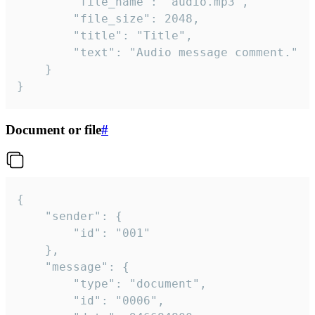
		"file_name": "audio.mp3",

		"file_size": 2048,

		"title": "Title",

		"text": "Audio message comment."

	}

}
Document or file
#
{

	"sender": {

		"id": "001"

	},

	"message": {

		"type": "document",

		"id": "0006",
