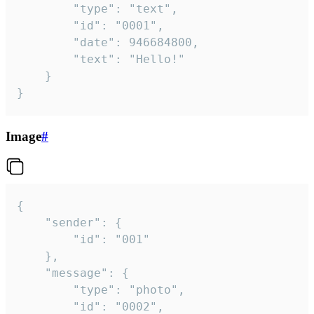
		"type": "text",

		"id": "0001",

		"date": 946684800,

		"text": "Hello!"

	}

}
Image
#
{

	"sender": {

		"id": "001"

	},

	"message": {

		"type": "photo",

		"id": "0002",
