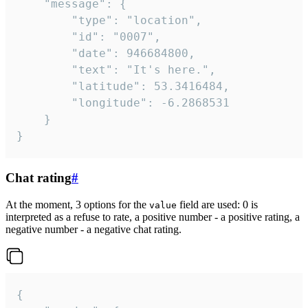
	"message": {

		"type": "location",

		"id": "0007",

		"date": 946684800,

		"text": "It's here.",

		"latitude": 53.3416484,

		"longitude": -6.2868531

	}

}
Chat rating
#
At the moment, 3 options for the
field are used: 0 is
value
interpreted as a refuse to rate, a positive number - a positive rating, a
negative number - a negative chat rating.
{
