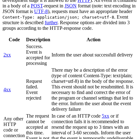
development stage it is allowed to use
HTTP
). An event is contained
in a body of a
POST
-request in
JSON
format (note: text encoding in
JSON format is
UTF-8
), requests must have an appropriate header
. Event
Content-Type: application/json; charset=utf-8
structure is described
further
. Response options are divided into 3
groups according to the HTTP-response code.
Code
Description
Action
Success.
Event is
2xx
Inform the user about successfull delivery
accepted for
processing
There may be a description of the error
(type of content Content-Type: text/plain;
Request
charset=utf-8) in the body of the response.
failed.
This event should not be resubmitted. It is
4xx
Event
necessary to find and correct the error of
rejected
the program or channel settings that led to
the error. Inform the user about the event
delivery failure
The request
In case of an HTTP code
5xx
or if
Any other
cannot be
connection fails it is recommended to
HTTP
accepted at
resend the request up to 3 times with an
code or
this time.
interval of 3-60 seconds. Inform the user
connection
Event is not
that the event is temporarily undeliverable.