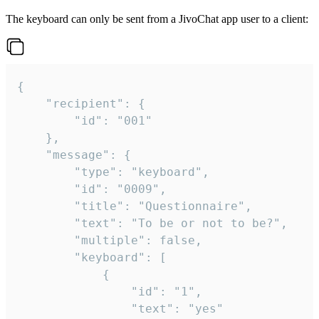
The keyboard can only be sent from a JivoChat app user to a client:
{

	"recipient": {

		"id": "001"

	},

	"message": {

		"type": "keyboard",

		"id": "0009",

		"title": "Questionnaire",

		"text": "To be or not to be?",

		"multiple": false,

		"keyboard": [

			{

				"id": "1",

				"text": "yes"
