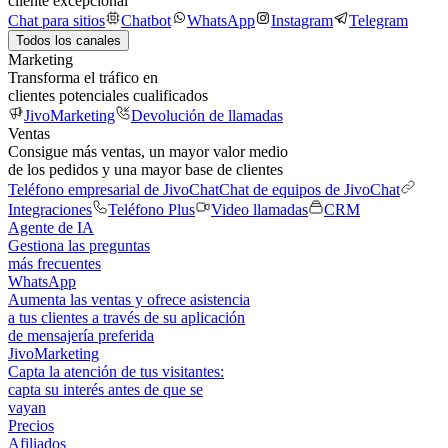
cliente excepcional
Chat para sitios
Chatbot
WhatsApp
Instagram
Telegram
Todos los canales
Marketing
Transforma el tráfico en
clientes potenciales cualificados
JivoMarketing
Devolución de llamadas
Ventas
Consigue más ventas, un mayor valor medio
de los pedidos y una mayor base de clientes
Teléfono empresarial de JivoChat
Chat de equipos de JivoChat
Integraciones
Teléfono Plus
Video llamadas
CRM
Agente de IA
Gestiona las preguntas
más frecuentes
WhatsApp
Aumenta las ventas y ofrece asistencia
a tus clientes a través de su aplicación
de mensajería preferida
JivoMarketing
Capta la atención de tus visitantes:
capta su interés antes de que se
vayan
Precios
Afiliados