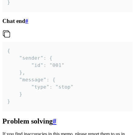
}
Chat end
#
{

	"sender": {

		"id": "001"

	},

	"message": {

		"type": "stop"

	}

}
Problem solving
#
If you find inaccuracies in this memo, please report them to us in