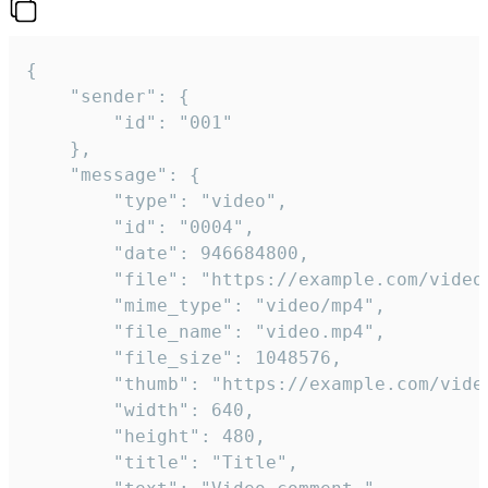
{

	"sender": {

		"id": "001"

	},

	"message": {

		"type": "video",

		"id": "0004",

		"date": 946684800,

		"file": "https://example.com/video.mp4",

		"mime_type": "video/mp4",

		"file_name": "video.mp4",

		"file_size": 1048576,

		"thumb": "https://example.com/video_thumb.png",

		"width": 640,

		"height": 480,

		"title": "Title",
