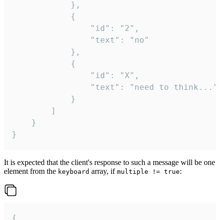
			},

			{

				"id": "2",

				"text": "no"

			},

			{

				"id": "X",

				"text": "need to think..."

			}

		]

	}

}
It is expected that the client's response to such a message will be one
element from the
array, if
:
keyboard
multiple != true
{
