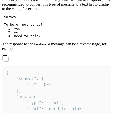
recommended to convert this type of message to a text list to display
to the client, for example:
 Survey

 To be or not to be?

   1) yes

   2) no

The response to the
message can be a text message, for
keyboard
example:
{

	"sender": {

		"id": "001"

	},

	"message": {

		"type": "text",

		"text": "need to think..."
