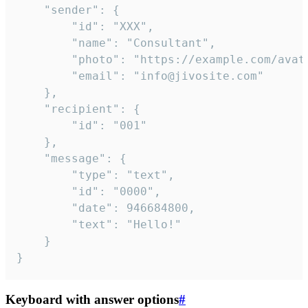
	"sender": {

		"id": "XXX",

		"name": "Consultant",

		"photo": "https://example.com/avatar.png",

		"email": "info@jivosite.com"

	},

	"recipient": {

		"id": "001"

	},

	"message": {

		"type": "text",

		"id": "0000",

		"date": 946684800,

		"text": "Hello!"

	}

}
Keyboard with answer options
#