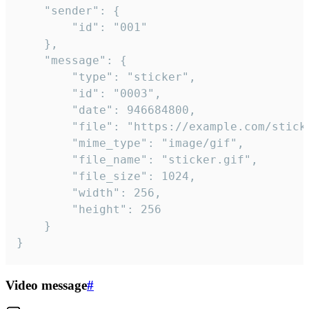
	"sender": {

		"id": "001"

	},

	"message": {

		"type": "sticker",

		"id": "0003",

		"date": 946684800,

		"file": "https://example.com/sticker.gif",

		"mime_type": "image/gif",

		"file_name": "sticker.gif",

		"file_size": 1024,

		"width": 256,

		"height": 256

	}

}
Video message
#