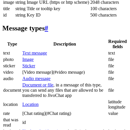
image
string
Image URL (https or http scheme)
2048 characters
title
string
Title or tooltip key
100 characters
id
string
Key ID
500 characters
Message types
#
Required
Type
Description
fields
text
Text message
text
photo
Image
file
sticker
Sticker
file
video
[Video message](#video message)
file
audio
Audio message
file
Document or file
, in a message of this type,
document
you can send any files that are allowed to be
file
transferred to JivoChat app
latitude
location
Location
longitude
rate
[Chat rating](#Chat rating)
value
that was
id
read