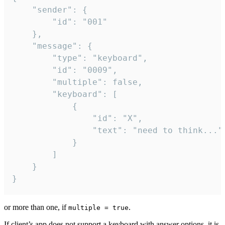
	"sender": {

		"id": "001"

	},

	"message": {

		"type": "keyboard",

		"id": "0009",

		"multiple": false,

		"keyboard": [

			{

				"id": "X",

				"text": "need to think..."

			}

		]

	}

}
or more than one, if
.
multiple = true
If client’s app does not support a keyboard with answer options, it is