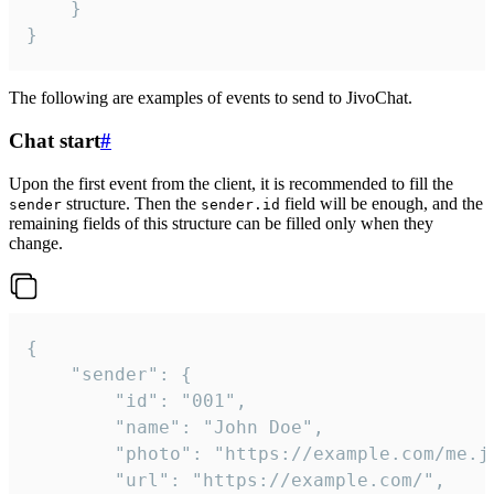
	}

}
The following are examples of events to send to JivoChat.
Chat start
#
Upon the first event from the client, it is recommended to fill the
structure. Then the
field will be enough, and the
sender
sender.id
remaining fields of this structure can be filled only when they
change.
{

	"sender": {

		"id": "001",

		"name": "John Doe",

		"photo": "https://example.com/me.jpg",

		"url": "https://example.com/",
