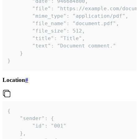
		"date": 946684800,

		"file": "https://example.com/document.pdf",

		"mime_type": "application/pdf",

		"file_name": "document.pdf",

		"file_size": 512,

		"title": "Title",

		"text": "Document comment."

	}

}
Location
#
{

	"sender": {

		"id": "001"

	},
