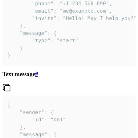
		"phone": "+1 234 568 890",

		"email": "me@example.com",

		"invite": "Hello! May I help you?"

	},

	"message": {

		"type": "start"

	}

}
Text message
#
{

	"sender": {

		"id": "001"

	},

	"message": {
