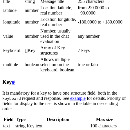
title
string
Message title
255 characters
Location latitude,
from -90.0000 to
latitude
number
real number
+90.0000
Location longitude,
longitude
number
-180.0000 to +180.0000
real number
Number, usually
value
number
used in the chat
any number
evaluation
Array of Key
keyboard
[]Key
7 keys
structures
Allows multiple
multiple
boolean
selection on the
true or false
keyboard, boolean
Key
#
It is mandatory for a key to have one structure field, both in the
request and response. See
example
for details. Priority of
keyboard
fields for display to the user is shown in the table in descending
order.
Field
Type
Description
Max size
text
string
Key text
100 characters