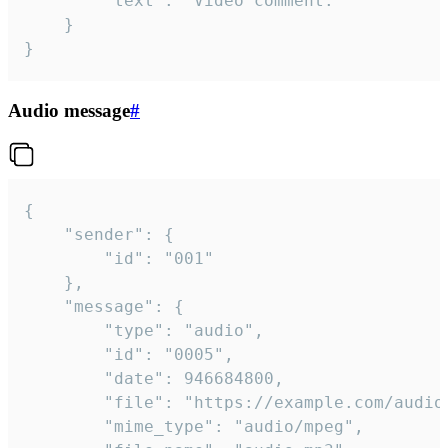
		"text": "Video comment."

	}

}
Audio message
#
{

	"sender": {

		"id": "001"

	},

	"message": {

		"type": "audio",

		"id": "0005",

		"date": 946684800,

		"file": "https://example.com/audio.mp3",

		"mime_type": "audio/mpeg",
