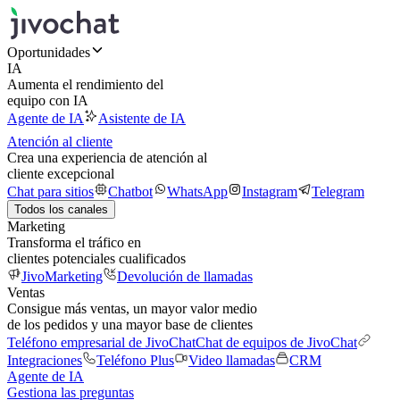
Oportunidades
IA
Aumenta el rendimiento del
equipo con IA
Agente de IA
Asistente de IA
Atención al cliente
Crea una experiencia de atención al
cliente excepcional
Chat para sitios
Chatbot
WhatsApp
Instagram
Telegram
Todos los canales
Marketing
Transforma el tráfico en
clientes potenciales cualificados
JivoMarketing
Devolución de llamadas
Ventas
Consigue más ventas, un mayor valor medio
de los pedidos y una mayor base de clientes
Teléfono empresarial de JivoChat
Chat de equipos de JivoChat
Integraciones
Teléfono Plus
Video llamadas
CRM
Agente de IA
Gestiona las preguntas