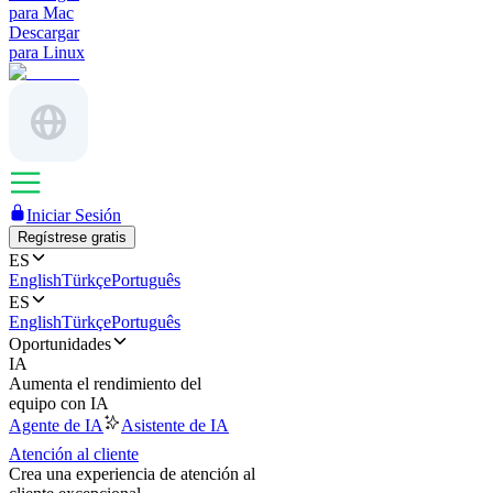
para Mac
Descargar
para Linux
Iniciar Sesión
Regístrese gratis
ES
English
Türkçe
Português
ES
English
Türkçe
Português
Oportunidades
IA
Aumenta el rendimiento del
equipo con IA
Agente de IA
Asistente de IA
Atención al cliente
Crea una experiencia de atención al