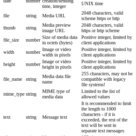
date
number
creation/sending
UNIX time
time, integer
2048 characters, valid
file
string
Media URL
scheme https or http
Media preview
2048 characters, valid
thumb
string
image URL
https or http scheme
Size of media data
Positive integer, limited by
file_size
number
in octets (bytes)
client applications
Image or video
Positive integer, limited by
width
number
width in pixels
client applications
Image or video
Positive integer, limited by
height
number
height in pixels
client applications
255 characters, may not be
Media data file
file_name
string
compatible with legacy
name
file systems!
MIME type of
Limited to the list of
mime_type
string
media data
allowed values
It is recommended to limit
the length to 1000
characters - if it is
text
string
Message text
exceeded, the rest of the
text will be sent in
separate text messages