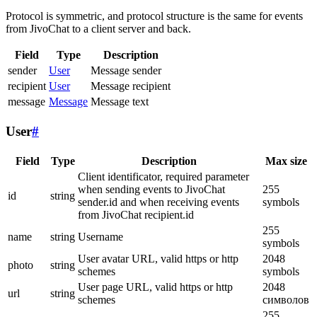
Protocol is symmetric, and protocol structure is the same for events
from JivoChat to a client server and back.
Field
Type
Description
sender
User
Message sender
recipient
User
Message recipient
message
Message
Message text
User
#
Field
Type
Description
Max size
Client identificator, required parameter
when sending events to JivoChat
255
id
string
sender.id and when receiving events
symbols
from JivoChat recipient.id
255
name
string
Username
symbols
User avatar URL, valid https or http
2048
photo
string
schemes
symbols
User page URL, valid https or http
2048
url
string
schemes
символов
255