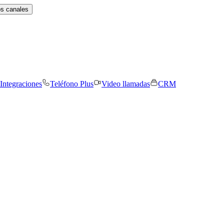
os canales
Integraciones
Teléfono Plus
Video llamadas
CRM