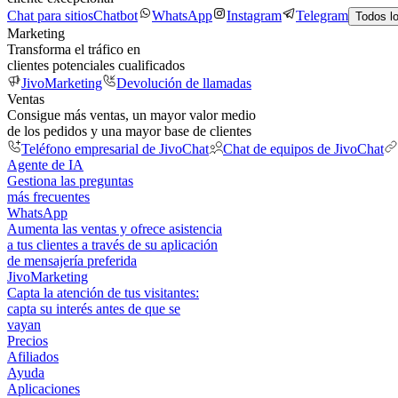
Chat para sitios
Chatbot
WhatsApp
Instagram
Telegram
Todos l
Marketing
Transforma el tráfico en
clientes potenciales cualificados
JivoMarketing
Devolución de llamadas
Ventas
Consigue más ventas, un mayor valor medio
de los pedidos y una mayor base de clientes
Teléfono empresarial de JivoChat
Chat de equipos de JivoChat
Agente de IA
Gestiona las preguntas
más frecuentes
WhatsApp
Aumenta las ventas y ofrece asistencia
a tus clientes a través de su aplicación
de mensajería preferida
JivoMarketing
Capta la atención de tus visitantes:
capta su interés antes de que se
vayan
Precios
Afiliados
Ayuda
Aplicaciones