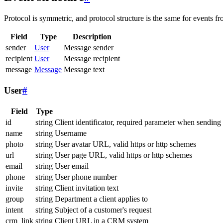
Protocol is symmetric, and protocol structure is the same for events fr
Field
Type
Description
sender
User
Message sender
recipient
User
Message recipient
message
Message
Message text
User
#
Field
Type
id
string
Client identificator, required parameter when sending
name
string
Username
photo
string
User avatar URL, valid https or http schemes
url
string
User page URL, valid https or http schemes
email
string
User email
phone
string
User phone number
invite
string
Client invitation text
group
string
Department a client applies to
intent
string
Subject of a customer's request
crm_link
string
Client URL in a CRM system