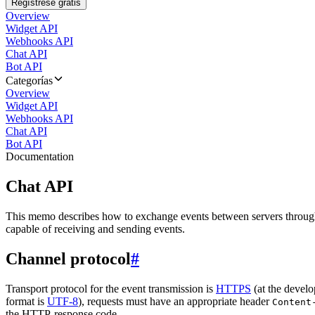
Regístrese gratis
Overview
Widget API
Webhooks API
Chat API
Bot API
Categorías
Overview
Widget API
Webhooks API
Chat API
Bot API
Documentation
Chat API
This memo describes how to exchange events between servers throug
capable of receiving and sending events.
Channel protocol
#
Transport protocol for the event transmission is
HTTPS
(at the develo
format is
UTF-8
), requests must have an appropriate header
Content
the HTTP-response code.