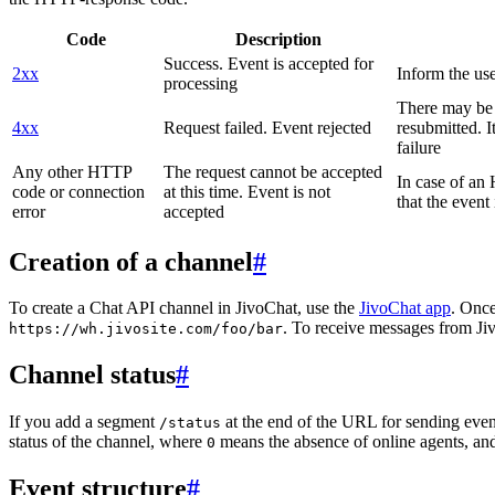
Code
Description
Success. Event is accepted for
2xx
Inform the use
processing
There may be a
4xx
Request failed. Event rejected
resubmitted. I
failure
Any other HTTP
The request cannot be accepted
In case of a
code or connection
at this time. Event is not
that the event
error
accepted
Creation of a channel
#
To create a Chat API channel in JivoChat, use the
JivoChat app
. Once
. To receive messages from Jiv
https://wh.jivosite.com/foo/bar
Channel status
#
If you add a segment
at the end of the URL for sending even
/status
status of the channel, where
means the absence of online agents, a
0
Event structure
#