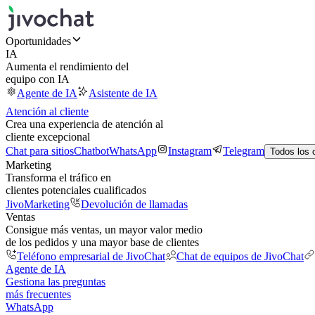
Oportunidades
IA
Aumenta el rendimiento del
equipo con IA
Agente de IA
Asistente de IA
Atención al cliente
Crea una experiencia de atención al
cliente excepcional
Chat para sitios
Chatbot
WhatsApp
Instagram
Telegram
Todos los 
Marketing
Transforma el tráfico en
clientes potenciales cualificados
JivoMarketing
Devolución de llamadas
Ventas
Consigue más ventas, un mayor valor medio
de los pedidos y una mayor base de clientes
Teléfono empresarial de JivoChat
Chat de equipos de JivoChat
Agente de IA
Gestiona las preguntas
más frecuentes
WhatsApp