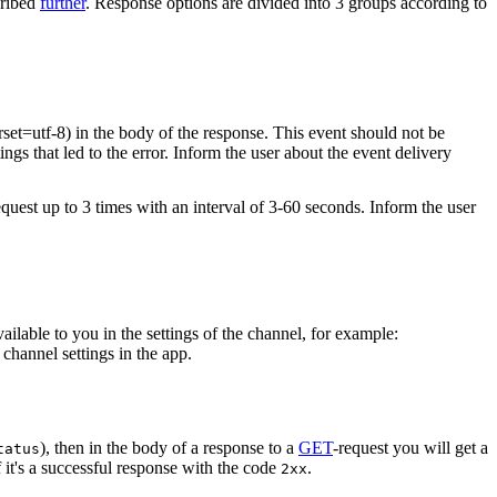
cribed
further
. Response options are divided into 3 groups according to
rset=utf-8) in the body of the response. This event should not be
ings that led to the error. Inform the user about the event delivery
equest up to 3 times with an interval of 3-60 seconds. Inform the user
vailable to you in the settings of the channel, for example:
channel settings in the app.
), then in the body of a response to a
GET
-request you will get a
tatus
 it's a successful response with the code
.
2xx