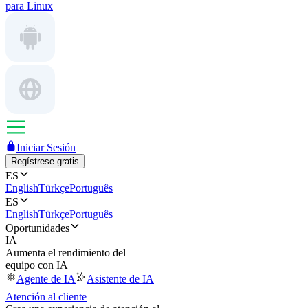
para Linux
Iniciar Sesión
Regístrese gratis
ES
English
Türkçe
Português
ES
English
Türkçe
Português
Oportunidades
IA
Aumenta el rendimiento del
equipo con IA
Agente de IA
Asistente de IA
Atención al cliente