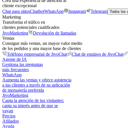
Crea una experiencia de atención al
cliente excepcional
Chat para sitios
Chatbot
WhatsApp
Instagram
Telegram
Todos los 
Marketing
Transforma el tráfico en
clientes potenciales cualificados
JivoMarketing
Devolución de llamadas
Ventas
Consigue más ventas, un mayor valor medio
de los pedidos y una mayor base de clientes
Teléfono empresarial de JivoChat
Chat de equipos de JivoChat
Agente de IA
Gestiona las preguntas
más frecuentes
WhatsApp
Aumenta las ventas y ofrece asistencia
a tus clientes a través de su aplicación
de mensajería preferida
JivoMarketing
Capta la atención de tus visitantes:
capta su interés antes de que se
vayan
Precios
Afiliados
Ayuda