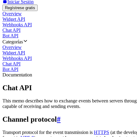
Iniciar Sesión
Regístrese gratis
Overview
Widget API
Webhooks API
Chat API
Bot API
Categorías
Overview
Widget API
Webhooks API
Chat API
Bot API
Documentation
Chat API
This memo describes how to exchange events between servers throug
capable of receiving and sending events.
Channel protocol
#
Transport protocol for the event transmission is
HTTPS
(at the develo