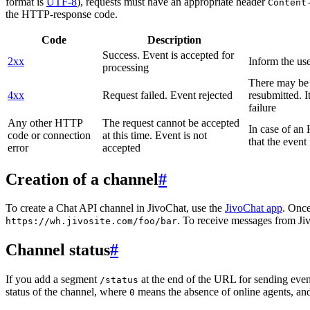
format is
UTF-8
), requests must have an appropriate header
Content
the HTTP-response code.
Code
Description
Success. Event is accepted for
2xx
Inform the use
processing
There may be a
4xx
Request failed. Event rejected
resubmitted. I
failure
Any other HTTP
The request cannot be accepted
In case of a
code or connection
at this time. Event is not
that the event
error
accepted
Creation of a channel
#
To create a Chat API channel in JivoChat, use the
JivoChat app
. Once
. To receive messages from Jiv
https://wh.jivosite.com/foo/bar
Channel status
#
If you add a segment
at the end of the URL for sending even
/status
status of the channel, where
means the absence of online agents, a
0