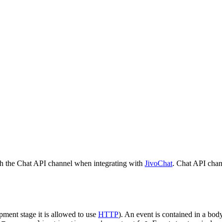
h the Chat API channel when integrating with
JivoChat
. Chat API chan
pment stage it is allowed to use
HTTP
). An event is contained in a bod