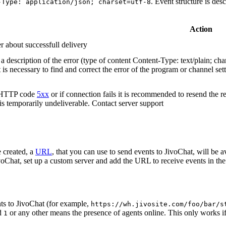
. Event structure is des
-Type: application/json; charset=utf-8
Action
r about successfull delivery
 description of the error (type of content Content-Type: text/plain; cha
t is necessary to find and correct the error of the program or channel sett
n HTTP code
5xx
or if connection fails it is recommended to resend the r
 is temporarily undeliverable. Contact server support
 created, a
URL
, that you can use to send events to JivoChat, will be a
oChat, set up a custom server and add the URL to receive events in the 
ts to JivoChat (for example,
https://wh.jivosite.com/foo/bar/s
nd
or any other means the presence of agents online. This only works if
1