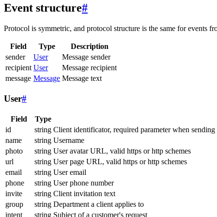
Event structure
#
Protocol is symmetric, and protocol structure is the same for events fr
Field
Type
Description
sender
User
Message sender
recipient
User
Message recipient
message
Message
Message text
User
#
Field
Type
id
string
Client identificator, required parameter when sending
name
string
Username
photo
string
User avatar URL, valid https or http schemes
url
string
User page URL, valid https or http schemes
email
string
User email
phone
string
User phone number
invite
string
Client invitation text
group
string
Department a client applies to
intent
string
Subject of a customer's request