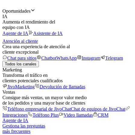
Oportunidades
IA
Aumenta el rendimiento del
equipo con IA
Agente de IA
Asistente de IA
Atención al cliente
Crea una experiencia de atención al
cliente excepcional
Chat para sitios
Chatbot
WhatsApp
Instagram
Telegram
Todos los canales
Marketing
Transforma el tráfico en
clientes potenciales cualificados
JivoMarketing
Devolución de llamadas
Ventas
Consigue más ventas, un mayor valor medio
de los pedidos y una mayor base de clientes
Teléfono empresarial de JivoChat
Chat de equipos de JivoChat
Integraciones
Teléfono Plus
Video llamadas
CRM
Agente de IA
Gestiona las preguntas
más frecuentes