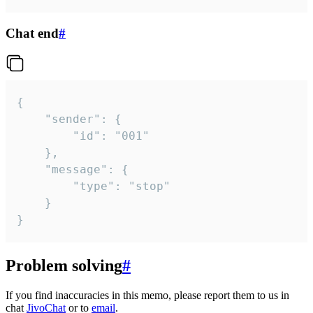
Chat end
#
{

	"sender": {

		"id": "001"

	},

	"message": {

		"type": "stop"

	}

}
Problem solving
#
If you find inaccuracies in this memo, please report them to us in
chat
JivoChat
or to
email
.