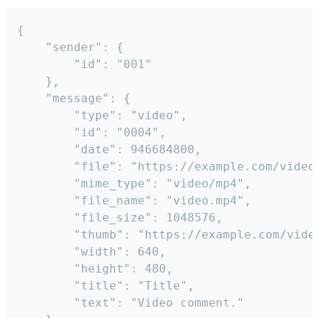
{

	"sender": {

		"id": "001"

	},

	"message": {

		"type": "video",

		"id": "0004",

		"date": 946684800,

		"file": "https://example.com/video.mp4",

		"mime_type": "video/mp4",

		"file_name": "video.mp4",

		"file_size": 1048576,

		"thumb": "https://example.com/video_thumb.png",

		"width": 640,

		"height": 480,

		"title": "Title",

		"text": "Video comment."
