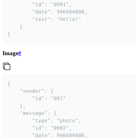
		"id": "0001",

		"date": 946684800,

		"text": "Hello!"

	}

}
Image
#
{

	"sender": {

		"id": "001"

	},

	"message": {

		"type": "photo",

		"id": "0002",

		"date": 946684800,
