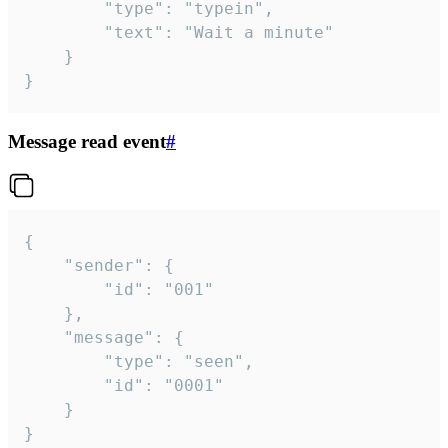
		"type": "typein",

		"text": "Wait a minute"

	}

}
Message read event
#
{

	"sender": {

		"id": "001"

	},

	"message": {

		"type": "seen",

		"id": "0001"

	}

}