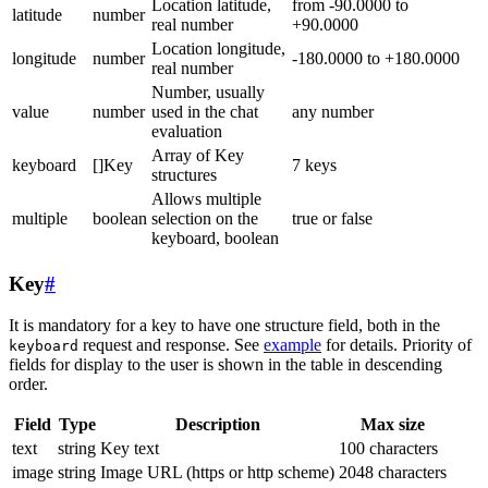
Location latitude,
from -90.0000 to
latitude
number
real number
+90.0000
Location longitude,
longitude
number
-180.0000 to +180.0000
real number
Number, usually
value
number
used in the chat
any number
evaluation
Array of Key
keyboard
[]Key
7 keys
structures
Allows multiple
multiple
boolean
selection on the
true or false
keyboard, boolean
Key
#
It is mandatory for a key to have one structure field, both in the
request and response. See
example
for details. Priority of
keyboard
fields for display to the user is shown in the table in descending
order.
Field
Type
Description
Max size
text
string
Key text
100 characters
image
string
Image URL (https or http scheme)
2048 characters