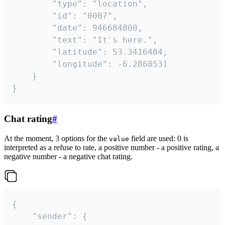
		"type": "location",

		"id": "0007",

		"date": 946684800,

		"text": "It's here.",

		"latitude": 53.3416484,

		"longitude": -6.2868531

	}

}
Chat rating
#
At the moment, 3 options for the
field are used: 0 is
value
interpreted as a refuse to rate, a positive number - a positive rating, a
negative number - a negative chat rating.
{

	"sender": {
