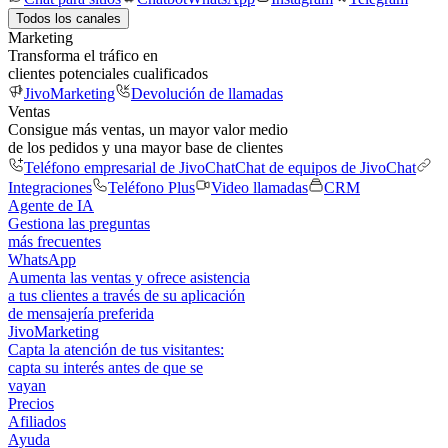
Todos los canales
Marketing
Transforma el tráfico en
clientes potenciales cualificados
JivoMarketing
Devolución de llamadas
Ventas
Consigue más ventas, un mayor valor medio
de los pedidos y una mayor base de clientes
Teléfono empresarial de JivoChat
Chat de equipos de JivoChat
Integraciones
Teléfono Plus
Video llamadas
CRM
Agente de IA
Gestiona las preguntas
más frecuentes
WhatsApp
Aumenta las ventas y ofrece asistencia
a tus clientes a través de su aplicación
de mensajería preferida
JivoMarketing
Capta la atención de tus visitantes:
capta su interés antes de que se
vayan
Precios
Afiliados
Ayuda