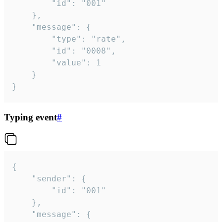
		"id": "001"

	},

	"message": {

		"type": "rate",

		"id": "0008",

		"value": 1

	}

}
Typing event
#
{

	"sender": {

		"id": "001"

	},

	"message": {
