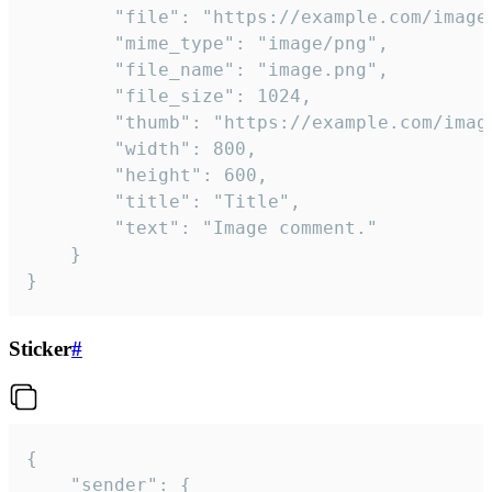
		"file": "https://example.com/image.png",

		"mime_type": "image/png",

		"file_name": "image.png",

		"file_size": 1024,

		"thumb": "https://example.com/image_thumb.png",

		"width": 800,

		"height": 600,

		"title": "Title",

		"text": "Image comment."

	}

}
Sticker
#
{

	"sender": {
