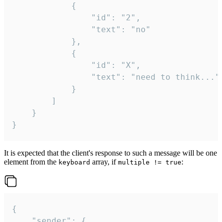
			{

				"id": "2",

				"text": "no"

			},

			{

				"id": "X",

				"text": "need to think..."

			}

		]

	}

}
It is expected that the client's response to such a message will be one
element from the
array, if
:
keyboard
multiple != true
{

	"sender": {
