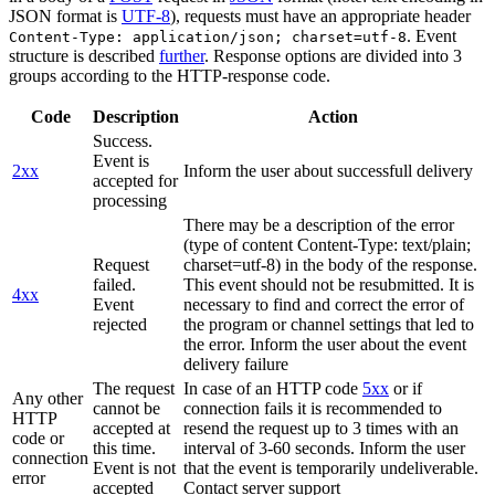
JSON format is
UTF-8
), requests must have an appropriate header
. Event
Content-Type: application/json; charset=utf-8
structure is described
further
. Response options are divided into 3
groups according to the HTTP-response code.
Code
Description
Action
Success.
Event is
2xx
Inform the user about successfull delivery
accepted for
processing
There may be a description of the error
(type of content Content-Type: text/plain;
Request
charset=utf-8) in the body of the response.
failed.
This event should not be resubmitted. It is
4xx
Event
necessary to find and correct the error of
rejected
the program or channel settings that led to
the error. Inform the user about the event
delivery failure
The request
In case of an HTTP code
5xx
or if
Any other
cannot be
connection fails it is recommended to
HTTP
accepted at
resend the request up to 3 times with an
code or
this time.
interval of 3-60 seconds. Inform the user
connection
Event is not
that the event is temporarily undeliverable.
error
accepted
Contact server support