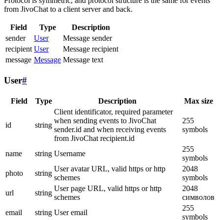
Protocol is symmetric, and protocol structure is the same for events
from JivoChat to a client server and back.
Field
Type
Description
sender
User
Message sender
recipient
User
Message recipient
message
Message
Message text
User
#
Field
Type
Description
Max size
Client identificator, required parameter
when sending events to JivoChat
255
id
string
sender.id and when receiving events
symbols
from JivoChat recipient.id
255
name
string
Username
symbols
User avatar URL, valid https or http
2048
photo
string
schemes
symbols
User page URL, valid https or http
2048
url
string
schemes
символов
255
email
string
User email
symbols