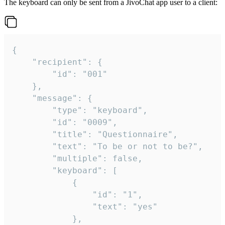
The keyboard can only be sent from a JivoChat app user to a client:
{

	"recipient": {

		"id": "001"

	},

	"message": {

		"type": "keyboard",

		"id": "0009",

		"title": "Questionnaire",

		"text": "To be or not to be?",

		"multiple": false,

		"keyboard": [

			{

				"id": "1",

				"text": "yes"

			},
