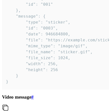
		"id": "001"

	},

	"message": {

		"type": "sticker",

		"id": "0003",

		"date": 946684800,

		"file": "https://example.com/sticker.gif",

		"mime_type": "image/gif",

		"file_name": "sticker.gif",

		"file_size": 1024,

		"width": 256,

		"height": 256

	}

}
Video message
#