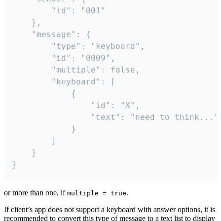
		"id": "001"

	},

	"message": {

		"type": "keyboard",

		"id": "0009",

		"multiple": false,

		"keyboard": [

			{

				"id": "X",

				"text": "need to think..."

			}

		]

	}

}
or more than one, if
.
multiple = true
If client’s app does not support a keyboard with answer options, it is
recommended to convert this type of message to a text list to display