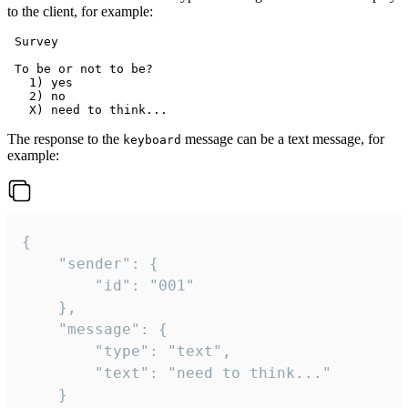
to the client, for example:
 Survey

 To be or not to be?

   1) yes

   2) no

The response to the
message can be a text message, for
keyboard
example:
{

	"sender": {

		"id": "001"

	},

	"message": {

		"type": "text",

		"text": "need to think..."

	}
