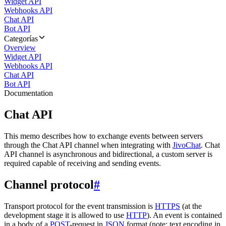
Widget API
Webhooks API
Chat API
Bot API
Categorías
Overview
Widget API
Webhooks API
Chat API
Bot API
Documentation
Chat API
This memo describes how to exchange events between servers
through the Chat API channel when integrating with
JivoChat
. Chat
API channel is asynchronous and bidirectional, a custom server is
required capable of receiving and sending events.
Channel protocol
#
Transport protocol for the event transmission is
HTTPS
(at the
development stage it is allowed to use
HTTP
). An event is contained
in a body of a
POST
-request in
JSON
format (note: text encoding in