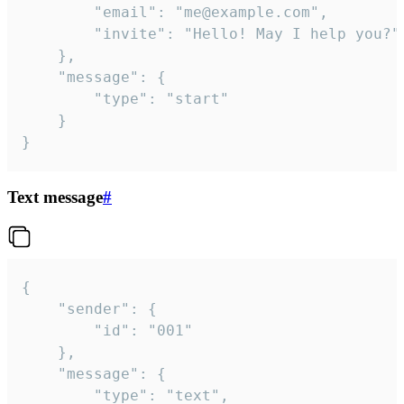
		"email": "me@example.com",

		"invite": "Hello! May I help you?"

	},

	"message": {

		"type": "start"

	}

}
Text message
#
{

	"sender": {

		"id": "001"

	},

	"message": {

		"type": "text",
