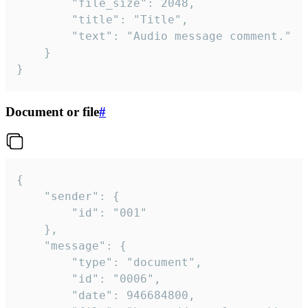
		"file_size": 2048,

		"title": "Title",

		"text": "Audio message comment."

	}

}
Document or file
#
{

	"sender": {

		"id": "001"

	},

	"message": {

		"type": "document",

		"id": "0006",

		"date": 946684800,
