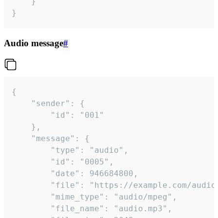
	}

}
Audio message
#
{

	"sender": {

		"id": "001"

	},

	"message": {

		"type": "audio",

		"id": "0005",

		"date": 946684800,

		"file": "https://example.com/audio.mp3",

		"mime_type": "audio/mpeg",

		"file_name": "audio.mp3",
