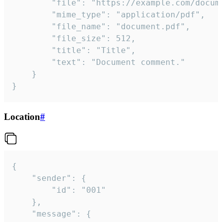
		"file": "https://example.com/document.pdf",

		"mime_type": "application/pdf",

		"file_name": "document.pdf",

		"file_size": 512,

		"title": "Title",

		"text": "Document comment."

	}

}
Location
#
{

	"sender": {

		"id": "001"

	},

	"message": {
