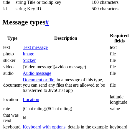
title
string
Title or tooltip key
100 characters
id
string
Key ID
500 characters
Message types
#
Required
Type
Description
fields
text
Text message
text
photo
Image
file
sticker
Sticker
file
video
[Video message](#video message)
file
audio
Audio message
file
Document or file
, in a message of this type,
document
you can send any files that are allowed to be
file
transferred to JivoChat app
latitude
location
Location
longitude
rate
[Chat rating](#Chat rating)
value
that was
id
read
keyboard
Keyboard with options
, details in the example
keyboard