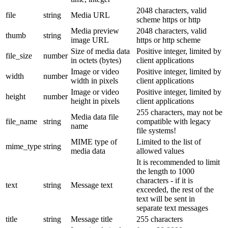
2048 characters, valid
file
string
Media URL
scheme https or http
Media preview
2048 characters, valid
thumb
string
image URL
https or http scheme
Size of media data
Positive integer, limited by
file_size
number
in octets (bytes)
client applications
Image or video
Positive integer, limited by
width
number
width in pixels
client applications
Image or video
Positive integer, limited by
height
number
height in pixels
client applications
255 characters, may not be
Media data file
file_name
string
compatible with legacy
name
file systems!
MIME type of
Limited to the list of
mime_type
string
media data
allowed values
It is recommended to limit
the length to 1000
characters - if it is
text
string
Message text
exceeded, the rest of the
text will be sent in
separate text messages
title
string
Message title
255 characters