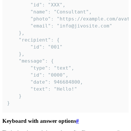
		"id": "XXX",

		"name": "Consultant",

		"photo": "https://example.com/avatar.png",

		"email": "info@jivosite.com"

	},

	"recipient": {

		"id": "001"

	},

	"message": {

		"type": "text",

		"id": "0000",

		"date": 946684800,

		"text": "Hello!"

	}

}
Keyboard with answer options
#