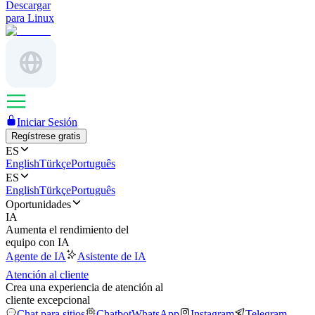
Descargar
para Linux
Iniciar Sesión
Regístrese gratis
ES
English
Türkçe
Português
ES
English
Türkçe
Português
Oportunidades
IA
Aumenta el rendimiento del
equipo con IA
Agente de IA
Asistente de IA
Atención al cliente
Crea una experiencia de atención al
cliente excepcional
Chat para sitios
Chatbot
WhatsApp
Instagram
Telegram