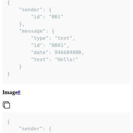
{

	"sender": {

		"id": "001"

	},

	"message": {

		"type": "text",

		"id": "0001",

		"date": 946684800,

		"text": "Hello!"

	}

}
Image
#
{

	"sender": {
