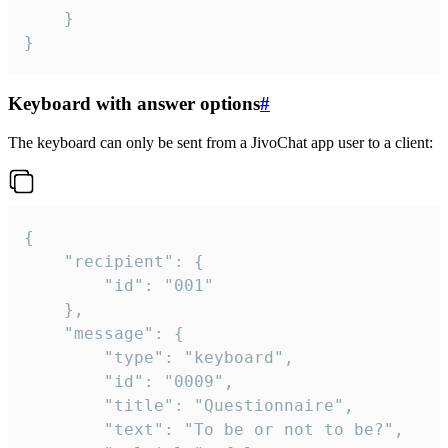
	}

}
Keyboard with answer options
#
The keyboard can only be sent from a JivoChat app user to a client:
{

	"recipient": {

		"id": "001"

	},

	"message": {

		"type": "keyboard",

		"id": "0009",

		"title": "Questionnaire",

		"text": "To be or not to be?",
