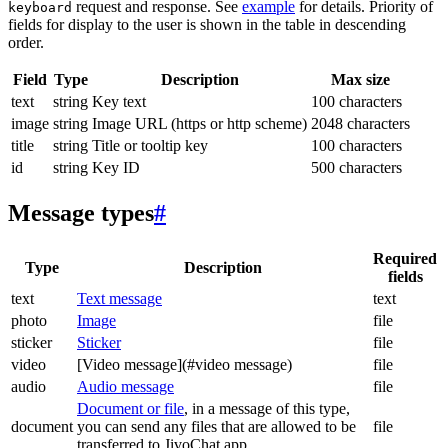
request and response. See
example
for details. Priority of
keyboard
fields for display to the user is shown in the table in descending
order.
Field
Type
Description
Max size
text
string
Key text
100 characters
image
string
Image URL (https or http scheme)
2048 characters
title
string
Title or tooltip key
100 characters
id
string
Key ID
500 characters
Message types
#
Required
Type
Description
fields
text
Text message
text
photo
Image
file
sticker
Sticker
file
video
[Video message](#video message)
file
audio
Audio message
file
Document or file
, in a message of this type,
document
you can send any files that are allowed to be
file
transferred to JivoChat app