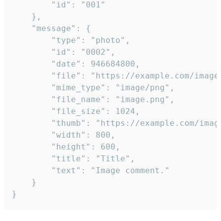
		"id": "001"

	},

	"message": {

		"type": "photo",

		"id": "0002",

		"date": 946684800,

		"file": "https://example.com/image.png",

		"mime_type": "image/png",

		"file_name": "image.png",

		"file_size": 1024,

		"thumb": "https://example.com/image_thumb.png",

		"width": 800,

		"height": 600,

		"title": "Title",

		"text": "Image comment."

	}

}