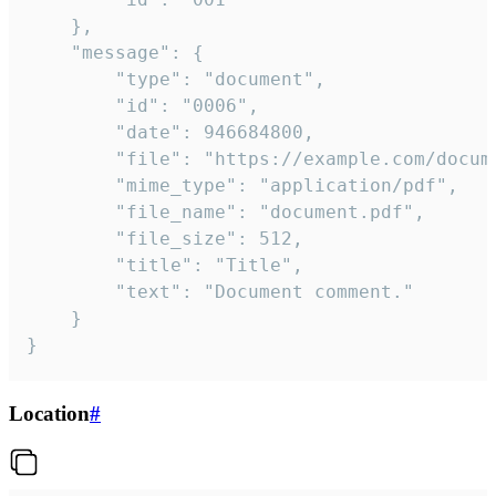
	},

	"message": {

		"type": "document",

		"id": "0006",

		"date": 946684800,

		"file": "https://example.com/document.pdf",

		"mime_type": "application/pdf",

		"file_name": "document.pdf",

		"file_size": 512,

		"title": "Title",

		"text": "Document comment."

	}

}
Location
#