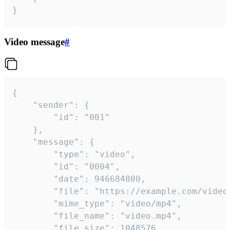
}
Video message
#
{

	"sender": {

		"id": "001"

	},

	"message": {

		"type": "video",

		"id": "0004",

		"date": 946684800,

		"file": "https://example.com/video.mp4",

		"mime_type": "video/mp4",

		"file_name": "video.mp4",

		"file_size": 1048576,
