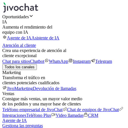
Oportunidades
IA
Aumenta el rendimiento del
equipo con IA
Agente de IA
Asistente de IA
Atención al cliente
Crea una experiencia de atención al
cliente excepcional
Chat para sitios
Chatbot
WhatsApp
Instagram
Telegram
Todos los canales
Marketing
Transforma el tráfico en
clientes potenciales cualificados
JivoMarketing
Devolución de llamadas
Ventas
Consigue más ventas, un mayor valor medio
de los pedidos y una mayor base de clientes
Teléfono empresarial de JivoChat
Chat de equipos de JivoChat
Integraciones
Teléfono Plus
Video llamadas
CRM
Agente de IA
Gestiona las preguntas