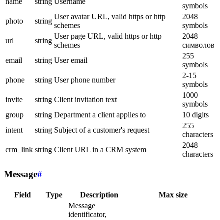
name
string
Username
symbols
User avatar URL, valid https or http
2048
photo
string
schemes
symbols
User page URL, valid https or http
2048
url
string
schemes
символов
255
email
string
User email
symbols
2-15
phone
string
User phone number
symbols
1000
invite
string
Client invitation text
symbols
group
string
Department a client applies to
10 digits
255
intent
string
Subject of a customer's request
characters
2048
crm_link
string
Client URL in a CRM system
characters
Message
#
Field
Type
Description
Max size
Message
identificator,