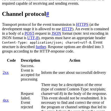
required capable of receiving and sending events.
Channel protocol
#
Transport protocol for the event transmission is
HTTPS
(at the
development stage it is allowed to use
HTTP
). An event is contained
in a body of a
POST
-request in
JSON
format (note: text encoding in
JSON format is
UTF-8
), requests must have an appropriate header
. Event
Content-Type: application/json; charset=utf-8
structure is described
further
. Response options are divided into 3
groups according to the HTTP-response code.
Code
Description
Action
Success.
Event is
2xx
Inform the user about successfull delivery
accepted for
processing
There may be a description of the error
(type of content Content-Type: text/plain;
Request
charset=utf-8) in the body of the response.
failed.
This event should not be resubmitted. It is
4xx
Event
necessary to find and correct the error of
rejected
the program or channel settings that led to