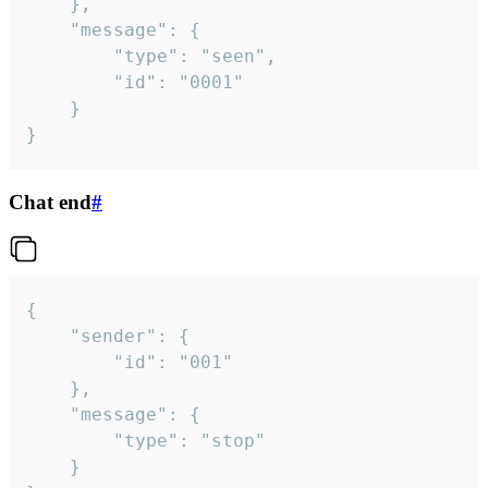
	},

	"message": {

		"type": "seen",

		"id": "0001"

	}

}
Chat end
#
{

	"sender": {

		"id": "001"

	},

	"message": {

		"type": "stop"

	}
