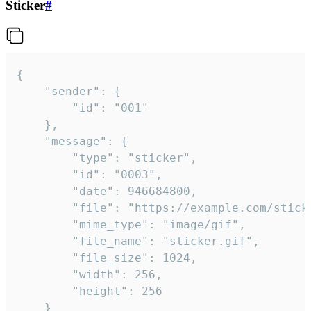
Sticker
#
{

	"sender": {

		"id": "001"

	},

	"message": {

		"type": "sticker",

		"id": "0003",

		"date": 946684800,

		"file": "https://example.com/sticker.gif",

		"mime_type": "image/gif",

		"file_name": "sticker.gif",

		"file_size": 1024,

		"width": 256,

		"height": 256

	}
