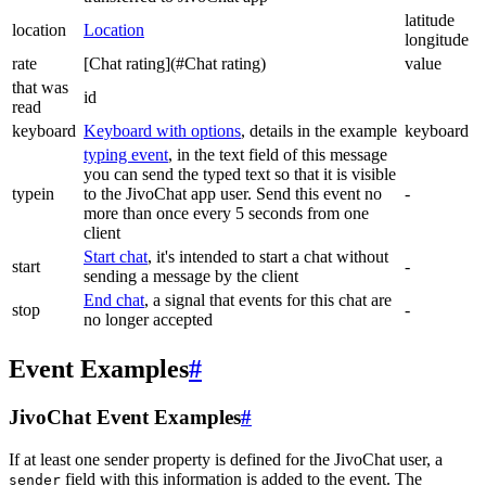
latitude
location
Location
longitude
rate
[Chat rating](#Chat rating)
value
that was
id
read
keyboard
Keyboard with options
, details in the example
keyboard
typing event
, in the text field of this message
you can send the typed text so that it is visible
typein
to the JivoChat app user. Send this event no
-
more than once every 5 seconds from one
client
Start chat
, it's intended to start a chat without
start
-
sending a message by the client
End chat
, a signal that events for this chat are
stop
-
no longer accepted
Event Examples
#
JivoChat Event Examples
#
If at least one sender property is defined for the JivoChat user, a
field with this information is added to the event. The
sender