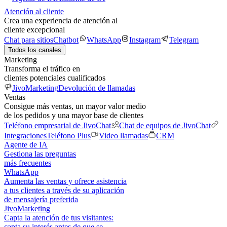
Atención al cliente
Crea una experiencia de atención al
cliente excepcional
Chat para sitios
Chatbot
WhatsApp
Instagram
Telegram
Todos los canales
Marketing
Transforma el tráfico en
clientes potenciales cualificados
JivoMarketing
Devolución de llamadas
Ventas
Consigue más ventas, un mayor valor medio
de los pedidos y una mayor base de clientes
Teléfono empresarial de JivoChat
Chat de equipos de JivoChat
Integraciones
Teléfono Plus
Video llamadas
CRM
Agente de IA
Gestiona las preguntas
más frecuentes
WhatsApp
Aumenta las ventas y ofrece asistencia
a tus clientes a través de su aplicación
de mensajería preferida
JivoMarketing
Capta la atención de tus visitantes:
capta su interés antes de que se