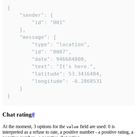
{

	"sender": {

		"id": "001"

	},

	"message": {

		"type": "location",

		"id": "0007",

		"date": 946684800,

		"text": "It's here.",

		"latitude": 53.3416484,

		"longitude": -6.2868531

	}

}
Chat rating
#
At the moment, 3 options for the
field are used: 0 is
value
interpreted as a refuse to rate, a positive number - a positive rating, a