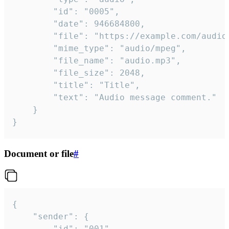
		"id": "0005",

		"date": 946684800,

		"file": "https://example.com/audio.mp3",

		"mime_type": "audio/mpeg",

		"file_name": "audio.mp3",

		"file_size": 2048,

		"title": "Title",

		"text": "Audio message comment."

	}

}
Document or file
#
{

	"sender": {

		"id": "001"
