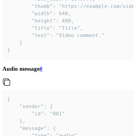
		"thumb": "https://example.com/video_thumb.png",

		"width": 640,

		"height": 480,

		"title": "Title",

		"text": "Video comment."

	}

}
Audio message
#
{

	"sender": {

		"id": "001"

	},

	"message": {

		"type": "audio",
