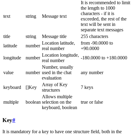
It is recommended to limit
the length to 1000
characters - if it is
text
string
Message text
exceeded, the rest of the
text will be sent in
separate text messages
title
string
Message title
255 characters
Location latitude,
from -90.0000 to
latitude
number
real number
+90.0000
Location longitude,
longitude
number
-180.0000 to +180.0000
real number
Number, usually
value
number
used in the chat
any number
evaluation
Array of Key
keyboard
[]Key
7 keys
structures
Allows multiple
multiple
boolean
selection on the
true or false
keyboard, boolean
Key
#
It is mandatory for a key to have one structure field, both in the