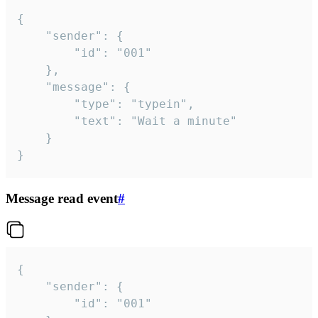
{

	"sender": {

		"id": "001"

	},

	"message": {

		"type": "typein",

		"text": "Wait a minute"

	}

}
Message read event
#
{

	"sender": {

		"id": "001"
