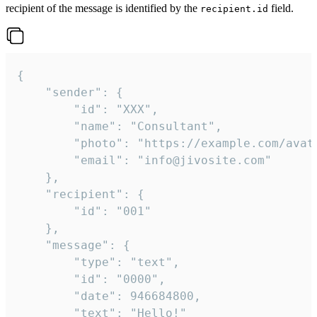
recipient of the message is identified by the
field.
recipient.id
{

	"sender": {

		"id": "XXX",

		"name": "Consultant",

		"photo": "https://example.com/avatar.png",

		"email": "info@jivosite.com"

	},

	"recipient": {

		"id": "001"

	},

	"message": {

		"type": "text",

		"id": "0000",

		"date": 946684800,

		"text": "Hello!"
