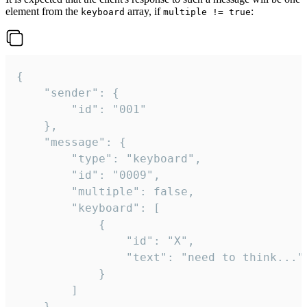
element from the
array, if
:
keyboard
multiple != true
{

	"sender": {

		"id": "001"

	},

	"message": {

		"type": "keyboard",

		"id": "0009",

		"multiple": false,

		"keyboard": [

			{

				"id": "X",

				"text": "need to think..."

			}

		]

	}
