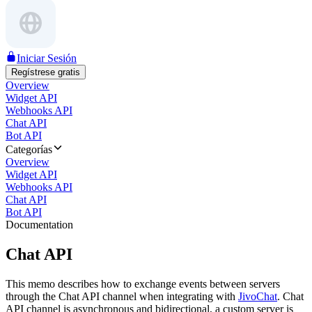
Iniciar Sesión
Regístrese gratis
Overview
Widget API
Webhooks API
Chat API
Bot API
Categorías
Overview
Widget API
Webhooks API
Chat API
Bot API
Documentation
Chat API
This memo describes how to exchange events between servers
through the Chat API channel when integrating with
JivoChat
. Chat
API channel is asynchronous and bidirectional, a custom server is