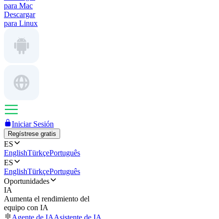
para Mac
Descargar
para Linux
Iniciar Sesión
Regístrese gratis
ES
English
Türkçe
Português
ES
English
Türkçe
Português
Oportunidades
IA
Aumenta el rendimiento del
equipo con IA
Agente de IA
Asistente de IA