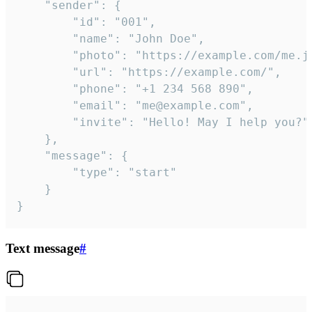
	"sender": {

		"id": "001",

		"name": "John Doe",

		"photo": "https://example.com/me.jpg",

		"url": "https://example.com/",

		"phone": "+1 234 568 890",

		"email": "me@example.com",

		"invite": "Hello! May I help you?"

	},

	"message": {

		"type": "start"

	}

}
Text message
#