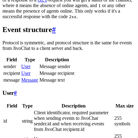
where
means the absence of online agents, and
or any other
0
1
means the presence of agents online. This only works if it's a
successful response with the code
.
2xx
Event structure
#
Protocol is symmetric, and protocol structure is the same for events
from JivoChat to a client server and back.
Field
Type
Description
sender
User
Message sender
recipient
User
Message recipient
message
Message
Message text
User
#
Field
Type
Description
Max size
Client identificator, required parameter
when sending events to JivoChat
255
id
string
sender.id and when receiving events
symbols
from JivoChat recipient.id
255