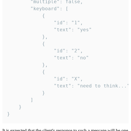
		"multiple": false,

		"keyboard": [

			{

				"id": "1",

				"text": "yes"

			},

			{

				"id": "2",

				"text": "no"

			},

			{

				"id": "X",

				"text": "need to think..."

			}

		]

	}

}
It is expected that the client's response to such a message will be one