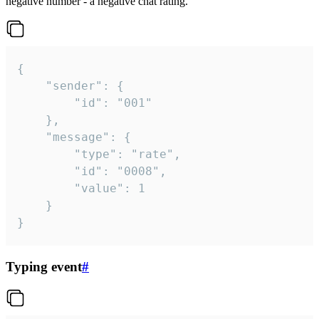
negative number - a negative chat rating.
{

	"sender": {

		"id": "001"

	},

	"message": {

		"type": "rate",

		"id": "0008",

		"value": 1

	}

}
Typing event
#