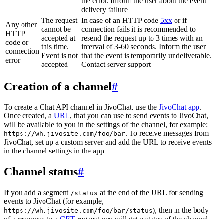
the error. Inform the user about the event
delivery failure
The request
In case of an HTTP code
5xx
or if
Any other
cannot be
connection fails it is recommended to
HTTP
accepted at
resend the request up to 3 times with an
code or
this time.
interval of 3-60 seconds. Inform the user
connection
Event is not
that the event is temporarily undeliverable.
error
accepted
Contact server support
Creation of a channel
#
To create a Chat API channel in JivoChat, use the
JivoChat app
.
Once created, a
URL
, that you can use to send events to JivoChat,
will be available to you in the settings of the channel, for example:
. To receive messages from
https://wh.jivosite.com/foo/bar
JivoChat, set up a custom server and add the URL to receive events
in the channel settings in the app.
Channel status
#
If you add a segment
at the end of the URL for sending
/status
events to JivoChat (for example,
), then in the body
https://wh.jivosite.com/foo/bar/status
of a response to a
GET
-request you will get a status of the channel,