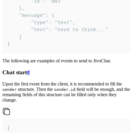
		"id": "001"

	},

	"message": {

		"type": "text",

		"text": "need to think..."

	}

}
The following are examples of events to send to JivoChat.
Chat start
#
Upon the first event from the client, it is recommended to fill the
structure. Then the
field will be enough, and the
sender
sender.id
remaining fields of this structure can be filled only when they
change.
{
