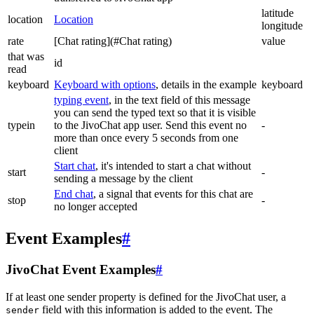
latitude
location
Location
longitude
rate
[Chat rating](#Chat rating)
value
that was
id
read
keyboard
Keyboard with options
, details in the example
keyboard
typing event
, in the text field of this message
you can send the typed text so that it is visible
typein
to the JivoChat app user. Send this event no
-
more than once every 5 seconds from one
client
Start chat
, it's intended to start a chat without
start
-
sending a message by the client
End chat
, a signal that events for this chat are
stop
-
no longer accepted
Event Examples
#
JivoChat Event Examples
#
If at least one sender property is defined for the JivoChat user, a
field with this information is added to the event. The
sender