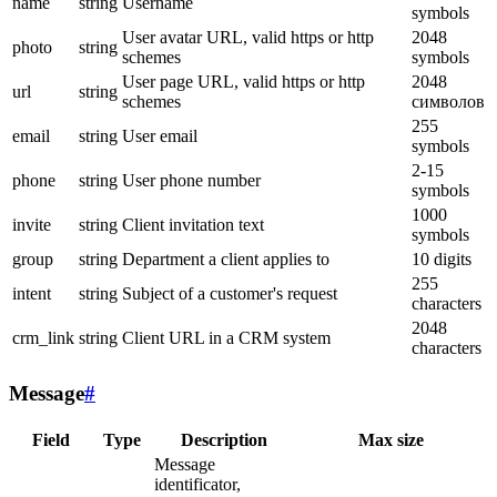
name
string
Username
symbols
User avatar URL, valid https or http
2048
photo
string
schemes
symbols
User page URL, valid https or http
2048
url
string
schemes
символов
255
email
string
User email
symbols
2-15
phone
string
User phone number
symbols
1000
invite
string
Client invitation text
symbols
group
string
Department a client applies to
10 digits
255
intent
string
Subject of a customer's request
characters
2048
crm_link
string
Client URL in a CRM system
characters
Message
#
Field
Type
Description
Max size
Message
identificator,