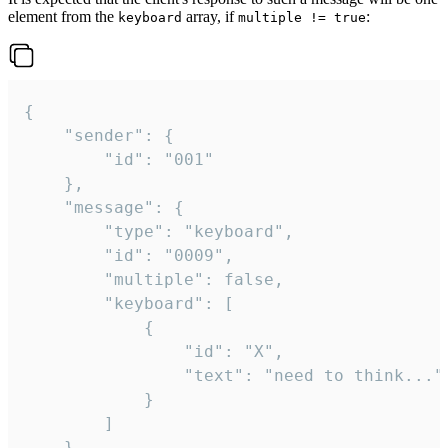
element from the
array, if
:
keyboard
multiple != true
{

	"sender": {

		"id": "001"

	},

	"message": {

		"type": "keyboard",

		"id": "0009",

		"multiple": false,

		"keyboard": [

			{

				"id": "X",

				"text": "need to think..."

			}

		]

	}
