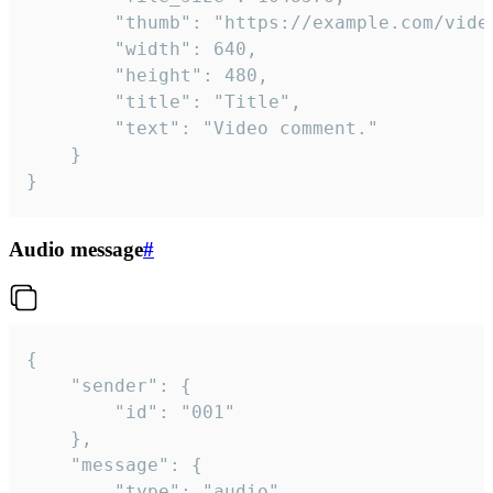
		"thumb": "https://example.com/video_thumb.png",

		"width": 640,

		"height": 480,

		"title": "Title",

		"text": "Video comment."

	}

}
Audio message
#
{

	"sender": {

		"id": "001"

	},

	"message": {

		"type": "audio",
