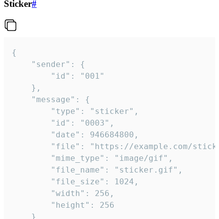
Sticker
#
{

	"sender": {

		"id": "001"

	},

	"message": {

		"type": "sticker",

		"id": "0003",

		"date": 946684800,

		"file": "https://example.com/sticker.gif",

		"mime_type": "image/gif",

		"file_name": "sticker.gif",

		"file_size": 1024,

		"width": 256,

		"height": 256

	}
