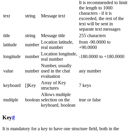
It is recommended to limit
the length to 1000
characters - if it is
text
string
Message text
exceeded, the rest of the
text will be sent in
separate text messages
title
string
Message title
255 characters
Location latitude,
from -90.0000 to
latitude
number
real number
+90.0000
Location longitude,
longitude
number
-180.0000 to +180.0000
real number
Number, usually
value
number
used in the chat
any number
evaluation
Array of Key
keyboard
[]Key
7 keys
structures
Allows multiple
multiple
boolean
selection on the
true or false
keyboard, boolean
Key
#
It is mandatory for a key to have one structure field, both in the