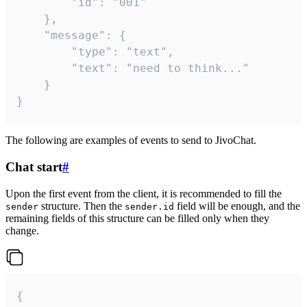
		"id": "001"

	},

	"message": {

		"type": "text",

		"text": "need to think..."

	}

}
The following are examples of events to send to JivoChat.
Chat start
#
Upon the first event from the client, it is recommended to fill the
structure. Then the
field will be enough, and the
sender
sender.id
remaining fields of this structure can be filled only when they
change.
{
