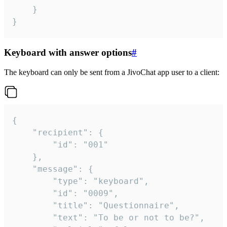
	}

}
Keyboard with answer options
#
The keyboard can only be sent from a JivoChat app user to a client:
{

	"recipient": {

		"id": "001"

	},

	"message": {

		"type": "keyboard",

		"id": "0009",

		"title": "Questionnaire",

		"text": "To be or not to be?",
