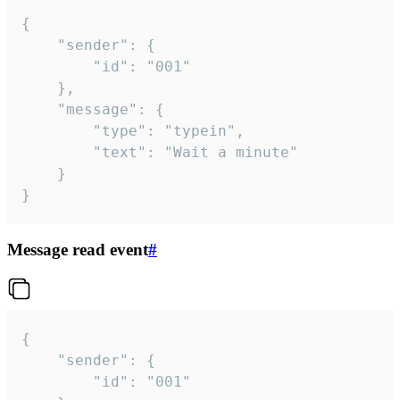
{

	"sender": {

		"id": "001"

	},

	"message": {

		"type": "typein",

		"text": "Wait a minute"

	}

}
Message read event
#
{

	"sender": {

		"id": "001"
