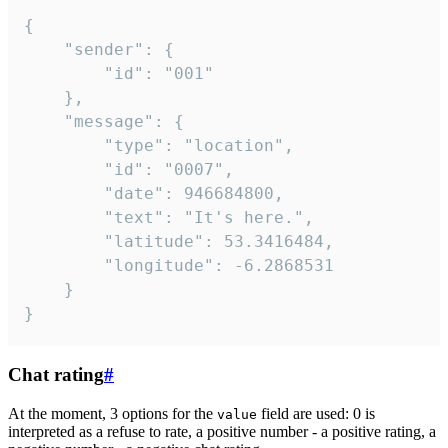
{

	"sender": {

		"id": "001"

	},

	"message": {

		"type": "location",

		"id": "0007",

		"date": 946684800,

		"text": "It's here.",

		"latitude": 53.3416484,

		"longitude": -6.2868531

	}

}
Chat rating
#
At the moment, 3 options for the
field are used: 0 is
value
interpreted as a refuse to rate, a positive number - a positive rating, a