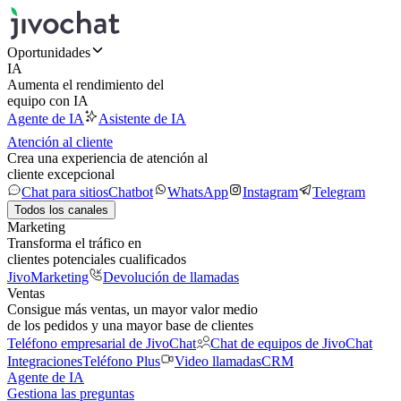
Oportunidades
IA
Aumenta el rendimiento del
equipo con IA
Agente de IA
Asistente de IA
Atención al cliente
Crea una experiencia de atención al
cliente excepcional
Chat para sitios
Chatbot
WhatsApp
Instagram
Telegram
Todos los canales
Marketing
Transforma el tráfico en
clientes potenciales cualificados
JivoMarketing
Devolución de llamadas
Ventas
Consigue más ventas, un mayor valor medio
de los pedidos y una mayor base de clientes
Teléfono empresarial de JivoChat
Chat de equipos de JivoChat
Integraciones
Teléfono Plus
Video llamadas
CRM
Agente de IA
Gestiona las preguntas