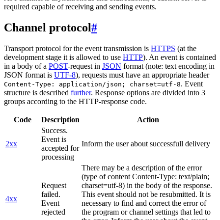
required capable of receiving and sending events.
Channel protocol
#
Transport protocol for the event transmission is
HTTPS
(at the
development stage it is allowed to use
HTTP
). An event is contained
in a body of a
POST
-request in
JSON
format (note: text encoding in
JSON format is
UTF-8
), requests must have an appropriate header
. Event
Content-Type: application/json; charset=utf-8
structure is described
further
. Response options are divided into 3
groups according to the HTTP-response code.
Code
Description
Action
Success.
Event is
2xx
Inform the user about successfull delivery
accepted for
processing
There may be a description of the error
(type of content Content-Type: text/plain;
Request
charset=utf-8) in the body of the response.
failed.
This event should not be resubmitted. It is
4xx
Event
necessary to find and correct the error of
rejected
the program or channel settings that led to