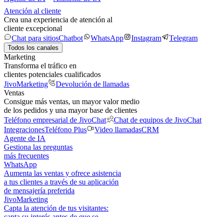
Atención al cliente
Crea una experiencia de atención al
cliente excepcional
Chat para sitios
Chatbot
WhatsApp
Instagram
Telegram
Todos los canales
Marketing
Transforma el tráfico en
clientes potenciales cualificados
JivoMarketing
Devolución de llamadas
Ventas
Consigue más ventas, un mayor valor medio
de los pedidos y una mayor base de clientes
Teléfono empresarial de JivoChat
Chat de equipos de JivoChat
Integraciones
Teléfono Plus
Video llamadas
CRM
Agente de IA
Gestiona las preguntas
más frecuentes
WhatsApp
Aumenta las ventas y ofrece asistencia
a tus clientes a través de su aplicación
de mensajería preferida
JivoMarketing
Capta la atención de tus visitantes:
capta su interés antes de que se