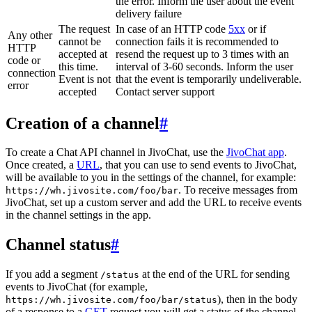
the error. Inform the user about the event
delivery failure
The request
In case of an HTTP code
5xx
or if
Any other
cannot be
connection fails it is recommended to
HTTP
accepted at
resend the request up to 3 times with an
code or
this time.
interval of 3-60 seconds. Inform the user
connection
Event is not
that the event is temporarily undeliverable.
error
accepted
Contact server support
Creation of a channel
#
To create a Chat API channel in JivoChat, use the
JivoChat app
.
Once created, a
URL
, that you can use to send events to JivoChat,
will be available to you in the settings of the channel, for example:
. To receive messages from
https://wh.jivosite.com/foo/bar
JivoChat, set up a custom server and add the URL to receive events
in the channel settings in the app.
Channel status
#
If you add a segment
at the end of the URL for sending
/status
events to JivoChat (for example,
), then in the body
https://wh.jivosite.com/foo/bar/status
of a response to a
GET
-request you will get a status of the channel,