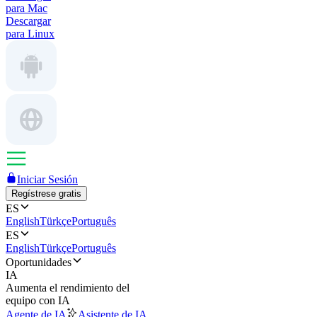
para Mac
Descargar
para Linux
Iniciar Sesión
Regístrese gratis
ES
English
Türkçe
Português
ES
English
Türkçe
Português
Oportunidades
IA
Aumenta el rendimiento del
equipo con IA
Agente de IA
Asistente de IA