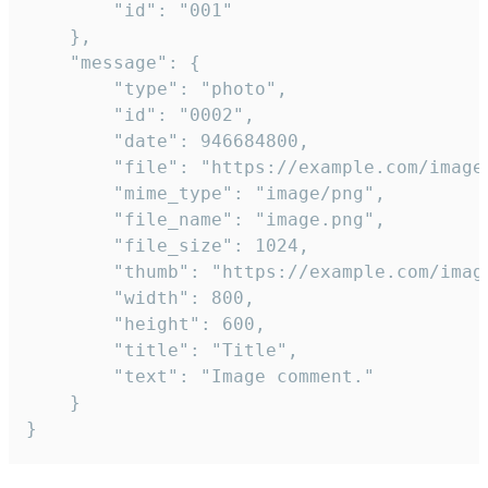
		"id": "001"

	},

	"message": {

		"type": "photo",

		"id": "0002",

		"date": 946684800,

		"file": "https://example.com/image.png",

		"mime_type": "image/png",

		"file_name": "image.png",

		"file_size": 1024,

		"thumb": "https://example.com/image_thumb.png",

		"width": 800,

		"height": 600,

		"title": "Title",

		"text": "Image comment."

	}

}