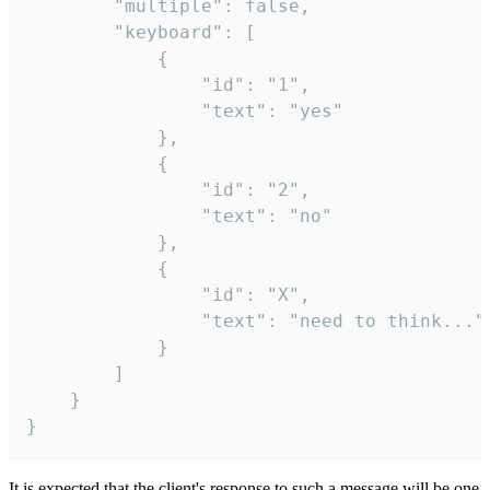
		"multiple": false,

		"keyboard": [

			{

				"id": "1",

				"text": "yes"

			},

			{

				"id": "2",

				"text": "no"

			},

			{

				"id": "X",

				"text": "need to think..."

			}

		]

	}

}
It is expected that the client's response to such a message will be one