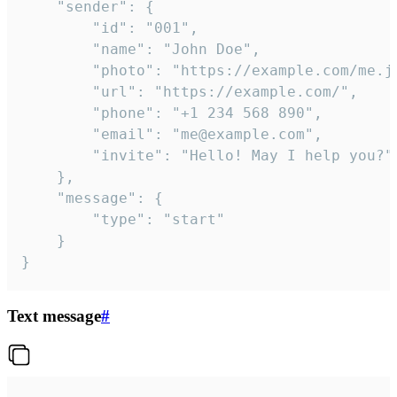
	"sender": {

		"id": "001",

		"name": "John Doe",

		"photo": "https://example.com/me.jpg",

		"url": "https://example.com/",

		"phone": "+1 234 568 890",

		"email": "me@example.com",

		"invite": "Hello! May I help you?"

	},

	"message": {

		"type": "start"

	}

}
Text message
#