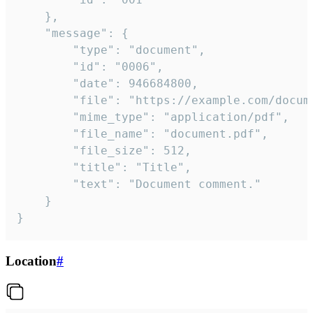
	},

	"message": {

		"type": "document",

		"id": "0006",

		"date": 946684800,

		"file": "https://example.com/document.pdf",

		"mime_type": "application/pdf",

		"file_name": "document.pdf",

		"file_size": 512,

		"title": "Title",

		"text": "Document comment."

	}

}
Location
#