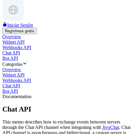
Iniciar Sesión
Regístrese gratis
Overview
Widget API
Webhooks API
Chat API
Bot API
Categorías
Overview
Widget API
Webhooks API
Chat API
Bot API
Documentation
Chat API
This memo describes how to exchange events between servers
through the Chat API channel when integrating with
JivoChat
. Chat
API channel is asynchronous and bidirectional, a custom server is