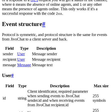
where
means the absence of online agents, and
or any other
0
1
means the presence of agents online. This only works if it's a
successful response with the code
.
2xx
Event structure
#
Protocol is symmetric, and protocol structure is the same for events
from JivoChat to a client server and back.
Field
Type
Description
sender
User
Message sender
recipient
User
Message recipient
message
Message
Message text
User
#
Field
Type
Description
Max size
Client identificator, required parameter
when sending events to JivoChat
255
id
string
sender.id and when receiving events
symbols
from JivoChat recipient.id
255