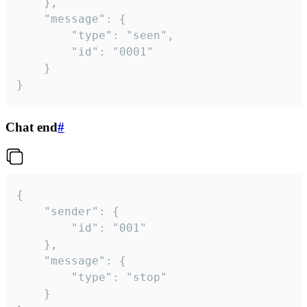
	},

	"message": {

		"type": "seen",

		"id": "0001"

	}

}
Chat end
#
{

	"sender": {

		"id": "001"

	},

	"message": {

		"type": "stop"

	}
