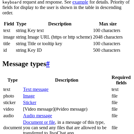
request and response. See
example
for details. Priority of
keyboard
fields for display to the user is shown in the table in descending
order.
Field
Type
Description
Max size
text
string
Key text
100 characters
image
string
Image URL (https or http scheme)
2048 characters
title
string
Title or tooltip key
100 characters
id
string
Key ID
500 characters
Message types
#
Required
Type
Description
fields
text
Text message
text
photo
Image
file
sticker
Sticker
file
video
[Video message](#video message)
file
audio
Audio message
file
Document or file
, in a message of this type,
document
you can send any files that are allowed to be
file
transferred to JivoChat app