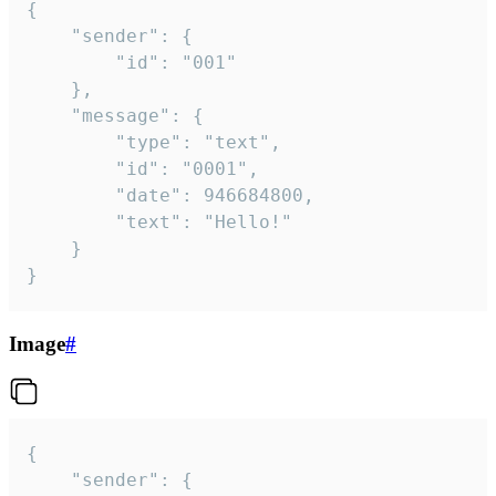
{

	"sender": {

		"id": "001"

	},

	"message": {

		"type": "text",

		"id": "0001",

		"date": 946684800,

		"text": "Hello!"

	}

}
Image
#
{

	"sender": {
