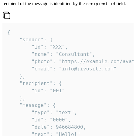
recipient of the message is identified by the
field.
recipient.id
{

	"sender": {

		"id": "XXX",

		"name": "Consultant",

		"photo": "https://example.com/avatar.png",

		"email": "info@jivosite.com"

	},

	"recipient": {

		"id": "001"

	},

	"message": {

		"type": "text",

		"id": "0000",

		"date": 946684800,

		"text": "Hello!"
