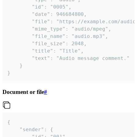
		"id": "0005",

		"date": 946684800,

		"file": "https://example.com/audio.mp3",

		"mime_type": "audio/mpeg",

		"file_name": "audio.mp3",

		"file_size": 2048,

		"title": "Title",

		"text": "Audio message comment."

	}

}
Document or file
#
{

	"sender": {

		"id": "001"
