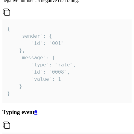
negative number - a negative chat rating.
{

	"sender": {

		"id": "001"

	},

	"message": {

		"type": "rate",

		"id": "0008",

		"value": 1

	}

}
Typing event
#