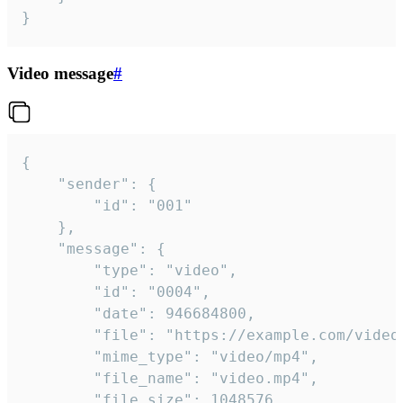
}
Video message
#
{

	"sender": {

		"id": "001"

	},

	"message": {

		"type": "video",

		"id": "0004",

		"date": 946684800,

		"file": "https://example.com/video.mp4",

		"mime_type": "video/mp4",

		"file_name": "video.mp4",

		"file_size": 1048576,
