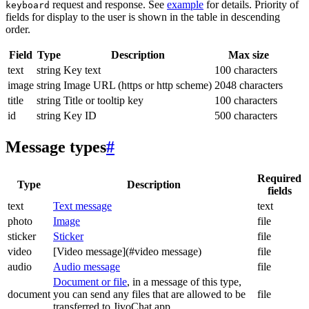
request and response. See
example
for details. Priority of
keyboard
fields for display to the user is shown in the table in descending
order.
Field
Type
Description
Max size
text
string
Key text
100 characters
image
string
Image URL (https or http scheme)
2048 characters
title
string
Title or tooltip key
100 characters
id
string
Key ID
500 characters
Message types
#
Required
Type
Description
fields
text
Text message
text
photo
Image
file
sticker
Sticker
file
video
[Video message](#video message)
file
audio
Audio message
file
Document or file
, in a message of this type,
document
you can send any files that are allowed to be
file
transferred to JivoChat app