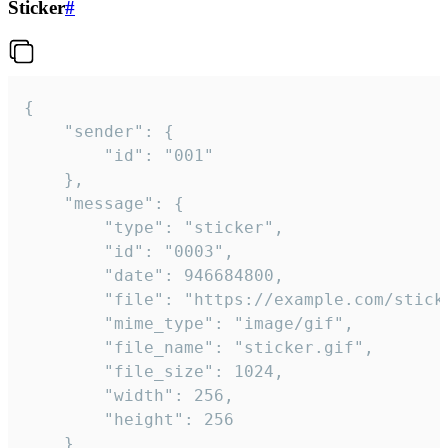
Sticker
#
{

	"sender": {

		"id": "001"

	},

	"message": {

		"type": "sticker",

		"id": "0003",

		"date": 946684800,

		"file": "https://example.com/sticker.gif",

		"mime_type": "image/gif",

		"file_name": "sticker.gif",

		"file_size": 1024,

		"width": 256,

		"height": 256

	}
