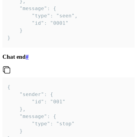
	},

	"message": {

		"type": "seen",

		"id": "0001"

	}

}
Chat end
#
{

	"sender": {

		"id": "001"

	},

	"message": {

		"type": "stop"

	}
