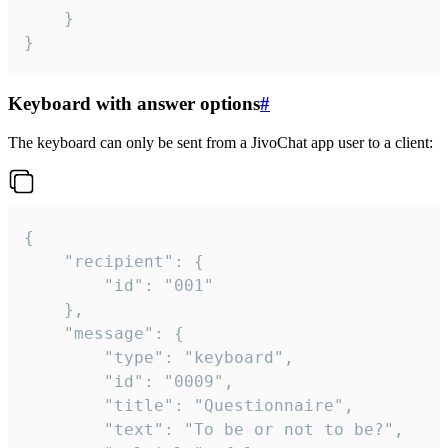
	}

}
Keyboard with answer options
#
The keyboard can only be sent from a JivoChat app user to a client:
{

	"recipient": {

		"id": "001"

	},

	"message": {

		"type": "keyboard",

		"id": "0009",

		"title": "Questionnaire",

		"text": "To be or not to be?",
