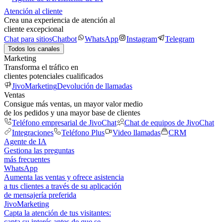
Atención al cliente
Crea una experiencia de atención al
cliente excepcional
Chat para sitios
Chatbot
WhatsApp
Instagram
Telegram
Todos los canales
Marketing
Transforma el tráfico en
clientes potenciales cualificados
JivoMarketing
Devolución de llamadas
Ventas
Consigue más ventas, un mayor valor medio
de los pedidos y una mayor base de clientes
Teléfono empresarial de JivoChat
Chat de equipos de JivoChat
Integraciones
Teléfono Plus
Video llamadas
CRM
Agente de IA
Gestiona las preguntas
más frecuentes
WhatsApp
Aumenta las ventas y ofrece asistencia
a tus clientes a través de su aplicación
de mensajería preferida
JivoMarketing
Capta la atención de tus visitantes:
capta su interés antes de que se