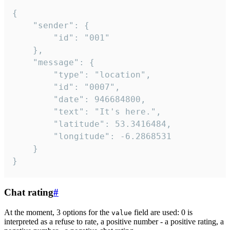
{

	"sender": {

		"id": "001"

	},

	"message": {

		"type": "location",

		"id": "0007",

		"date": 946684800,

		"text": "It's here.",

		"latitude": 53.3416484,

		"longitude": -6.2868531

	}

}
Chat rating
#
At the moment, 3 options for the
field are used: 0 is
value
interpreted as a refuse to rate, a positive number - a positive rating, a