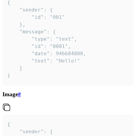
{

	"sender": {

		"id": "001"

	},

	"message": {

		"type": "text",

		"id": "0001",

		"date": 946684800,

		"text": "Hello!"

	}

}
Image
#
{

	"sender": {
