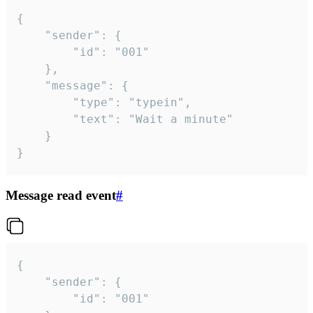
{

	"sender": {

		"id": "001"

	},

	"message": {

		"type": "typein",

		"text": "Wait a minute"

	}

}
Message read event
#
{

	"sender": {

		"id": "001"
