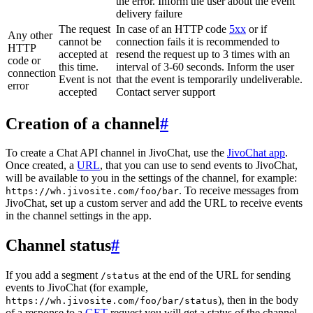
the error. Inform the user about the event
delivery failure
The request
In case of an HTTP code
5xx
or if
Any other
cannot be
connection fails it is recommended to
HTTP
accepted at
resend the request up to 3 times with an
code or
this time.
interval of 3-60 seconds. Inform the user
connection
Event is not
that the event is temporarily undeliverable.
error
accepted
Contact server support
Creation of a channel
#
To create a Chat API channel in JivoChat, use the
JivoChat app
.
Once created, a
URL
, that you can use to send events to JivoChat,
will be available to you in the settings of the channel, for example:
. To receive messages from
https://wh.jivosite.com/foo/bar
JivoChat, set up a custom server and add the URL to receive events
in the channel settings in the app.
Channel status
#
If you add a segment
at the end of the URL for sending
/status
events to JivoChat (for example,
), then in the body
https://wh.jivosite.com/foo/bar/status
of a response to a
GET
-request you will get a status of the channel,