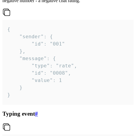
negative number - a negative chat rating.
{

	"sender": {

		"id": "001"

	},

	"message": {

		"type": "rate",

		"id": "0008",

		"value": 1

	}

}
Typing event
#