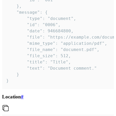
	},

	"message": {

		"type": "document",

		"id": "0006",

		"date": 946684800,

		"file": "https://example.com/document.pdf",

		"mime_type": "application/pdf",

		"file_name": "document.pdf",

		"file_size": 512,

		"title": "Title",

		"text": "Document comment."

	}

}
Location
#