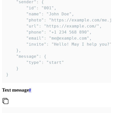
	"sender": {

		"id": "001",

		"name": "John Doe",

		"photo": "https://example.com/me.jpg",

		"url": "https://example.com/",

		"phone": "+1 234 568 890",

		"email": "me@example.com",

		"invite": "Hello! May I help you?"

	},

	"message": {

		"type": "start"

	}

}
Text message
#