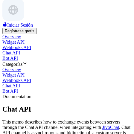
Iniciar Sesión
Regístrese gratis
Overview
Widget API
Webhooks API
Chat API
Bot API
Categorías
Overview
Widget API
Webhooks API
Chat API
Bot API
Documentation
Chat API
This memo describes how to exchange events between servers
through the Chat API channel when integrating with
JivoChat
. Chat
API channel is asynchronous and bidirectional, a custom server is