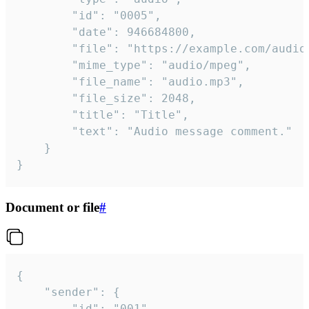
		"id": "0005",

		"date": 946684800,

		"file": "https://example.com/audio.mp3",

		"mime_type": "audio/mpeg",

		"file_name": "audio.mp3",

		"file_size": 2048,

		"title": "Title",

		"text": "Audio message comment."

	}

}
Document or file
#
{

	"sender": {

		"id": "001"
