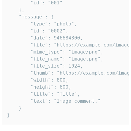
		"id": "001"

	},

	"message": {

		"type": "photo",

		"id": "0002",

		"date": 946684800,

		"file": "https://example.com/image.png",

		"mime_type": "image/png",

		"file_name": "image.png",

		"file_size": 1024,

		"thumb": "https://example.com/image_thumb.png",

		"width": 800,

		"height": 600,

		"title": "Title",

		"text": "Image comment."

	}

}