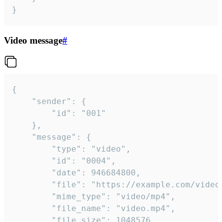
}
Video message
#
{

	"sender": {

		"id": "001"

	},

	"message": {

		"type": "video",

		"id": "0004",

		"date": 946684800,

		"file": "https://example.com/video.mp4",

		"mime_type": "video/mp4",

		"file_name": "video.mp4",

		"file_size": 1048576,
