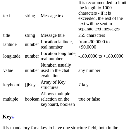
It is recommended to limit
the length to 1000
characters - if it is
text
string
Message text
exceeded, the rest of the
text will be sent in
separate text messages
title
string
Message title
255 characters
Location latitude,
from -90.0000 to
latitude
number
real number
+90.0000
Location longitude,
longitude
number
-180.0000 to +180.0000
real number
Number, usually
value
number
used in the chat
any number
evaluation
Array of Key
keyboard
[]Key
7 keys
structures
Allows multiple
multiple
boolean
selection on the
true or false
keyboard, boolean
Key
#
It is mandatory for a key to have one structure field, both in the