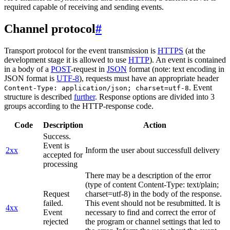
required capable of receiving and sending events.
Channel protocol
#
Transport protocol for the event transmission is
HTTPS
(at the
development stage it is allowed to use
HTTP
). An event is contained
in a body of a
POST
-request in
JSON
format (note: text encoding in
JSON format is
UTF-8
), requests must have an appropriate header
. Event
Content-Type: application/json; charset=utf-8
structure is described
further
. Response options are divided into 3
groups according to the HTTP-response code.
Code
Description
Action
Success.
Event is
2xx
Inform the user about successfull delivery
accepted for
processing
There may be a description of the error
(type of content Content-Type: text/plain;
Request
charset=utf-8) in the body of the response.
failed.
This event should not be resubmitted. It is
4xx
Event
necessary to find and correct the error of
rejected
the program or channel settings that led to