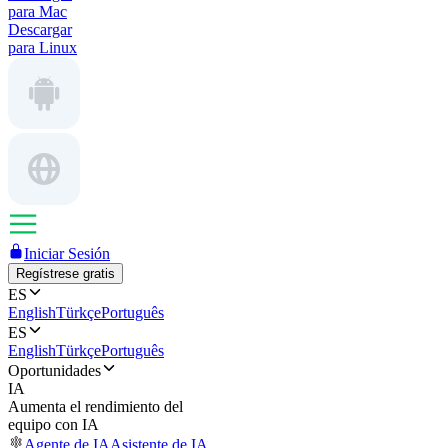
para Mac
Descargar
para Linux
Iniciar Sesión
Regístrese gratis
ES
English
Türkçe
Português
ES
English
Türkçe
Português
Oportunidades
IA
Aumenta el rendimiento del
equipo con IA
Agente de IA
Asistente de IA