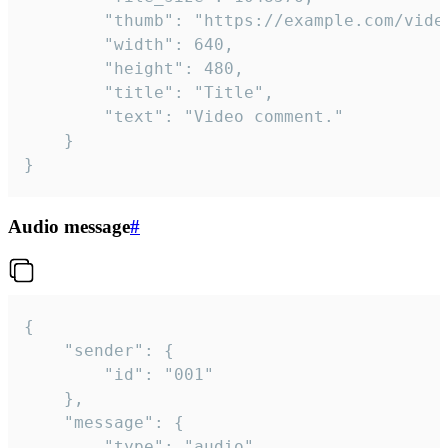
		"thumb": "https://example.com/video_thumb.png",

		"width": 640,

		"height": 480,

		"title": "Title",

		"text": "Video comment."

	}

}
Audio message
#
{

	"sender": {

		"id": "001"

	},

	"message": {

		"type": "audio",
