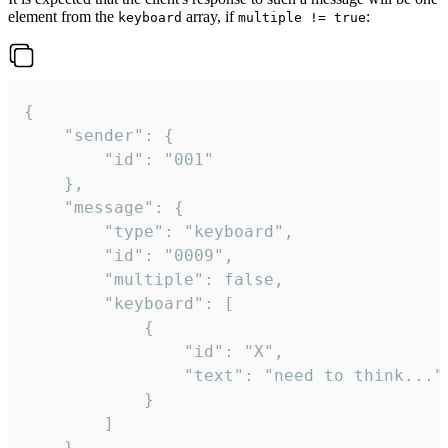
element from the
array, if
:
keyboard
multiple != true
{

	"sender": {

		"id": "001"

	},

	"message": {

		"type": "keyboard",

		"id": "0009",

		"multiple": false,

		"keyboard": [

			{

				"id": "X",

				"text": "need to think..."

			}

		]

	}
