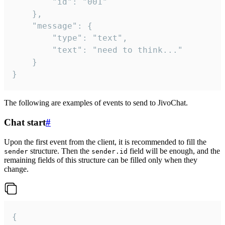
		"id": "001"

	},

	"message": {

		"type": "text",

		"text": "need to think..."

	}

}
The following are examples of events to send to JivoChat.
Chat start
#
Upon the first event from the client, it is recommended to fill the
structure. Then the
field will be enough, and the
sender
sender.id
remaining fields of this structure can be filled only when they
change.
{
