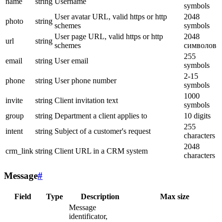
name
string
Username
symbols
User avatar URL, valid https or http
2048
photo
string
schemes
symbols
User page URL, valid https or http
2048
url
string
schemes
символов
255
email
string
User email
symbols
2-15
phone
string
User phone number
symbols
1000
invite
string
Client invitation text
symbols
group
string
Department a client applies to
10 digits
255
intent
string
Subject of a customer's request
characters
2048
crm_link
string
Client URL in a CRM system
characters
Message
#
Field
Type
Description
Max size
Message
identificator,