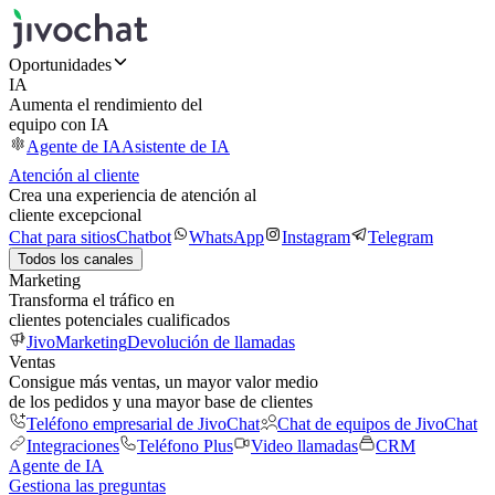
Oportunidades
IA
Aumenta el rendimiento del
equipo con IA
Agente de IA
Asistente de IA
Atención al cliente
Crea una experiencia de atención al
cliente excepcional
Chat para sitios
Chatbot
WhatsApp
Instagram
Telegram
Todos los canales
Marketing
Transforma el tráfico en
clientes potenciales cualificados
JivoMarketing
Devolución de llamadas
Ventas
Consigue más ventas, un mayor valor medio
de los pedidos y una mayor base de clientes
Teléfono empresarial de JivoChat
Chat de equipos de JivoChat
Integraciones
Teléfono Plus
Video llamadas
CRM
Agente de IA
Gestiona las preguntas