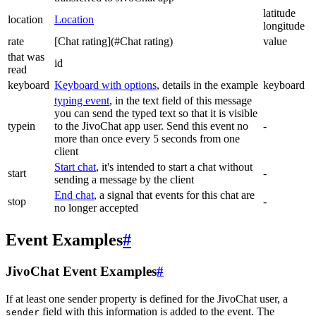
latitude
location
Location
longitude
rate
[Chat rating](#Chat rating)
value
that was
id
read
keyboard
Keyboard with options
, details in the example
keyboard
typing event
, in the text field of this message
you can send the typed text so that it is visible
typein
to the JivoChat app user. Send this event no
-
more than once every 5 seconds from one
client
Start chat
, it's intended to start a chat without
start
-
sending a message by the client
End chat
, a signal that events for this chat are
stop
-
no longer accepted
Event Examples
#
JivoChat Event Examples
#
If at least one sender property is defined for the JivoChat user, a
field with this information is added to the event. The
sender