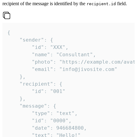
recipient of the message is identified by the
field.
recipient.id
{

	"sender": {

		"id": "XXX",

		"name": "Consultant",

		"photo": "https://example.com/avatar.png",

		"email": "info@jivosite.com"

	},

	"recipient": {

		"id": "001"

	},

	"message": {

		"type": "text",

		"id": "0000",

		"date": 946684800,

		"text": "Hello!"
