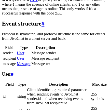
where
means the absence of online agents, and
or any other
0
1
means the presence of agents online. This only works if it's a
successful response with the code
.
2xx
Event structure
#
Protocol is symmetric, and protocol structure is the same for events
from JivoChat to a client server and back.
Field
Type
Description
sender
User
Message sender
recipient
User
Message recipient
message
Message
Message text
User
#
Field
Type
Description
Max size
Client identificator, required parameter
when sending events to JivoChat
255
id
string
sender.id and when receiving events
symbols
from JivoChat recipient.id
255