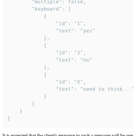
		"multiple": false,

		"keyboard": [

			{

				"id": "1",

				"text": "yes"

			},

			{

				"id": "2",

				"text": "no"

			},

			{

				"id": "X",

				"text": "need to think..."

			}

		]

	}

}
It is expected that the client's response to such a message will be one