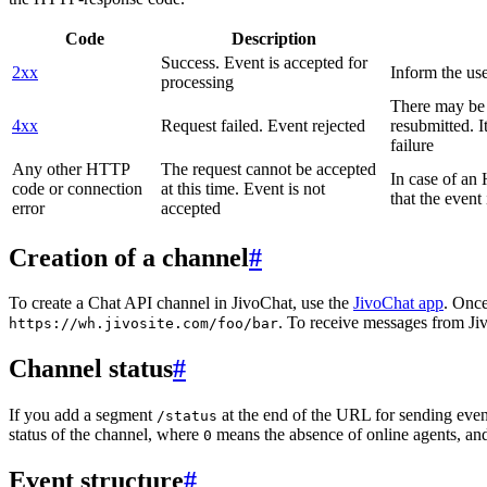
Code
Description
Success. Event is accepted for
2xx
Inform the use
processing
There may be a
4xx
Request failed. Event rejected
resubmitted. I
failure
Any other HTTP
The request cannot be accepted
In case of a
code or connection
at this time. Event is not
that the event
error
accepted
Creation of a channel
#
To create a Chat API channel in JivoChat, use the
JivoChat app
. Once
. To receive messages from Jiv
https://wh.jivosite.com/foo/bar
Channel status
#
If you add a segment
at the end of the URL for sending even
/status
status of the channel, where
means the absence of online agents, a
0
Event structure
#