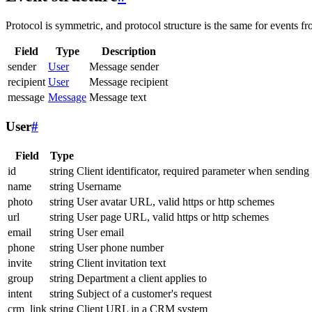
Protocol is symmetric, and protocol structure is the same for events fr
Field
Type
Description
sender
User
Message sender
recipient
User
Message recipient
message
Message
Message text
User
#
Field
Type
id
string
Client identificator, required parameter when sending
name
string
Username
photo
string
User avatar URL, valid https or http schemes
url
string
User page URL, valid https or http schemes
email
string
User email
phone
string
User phone number
invite
string
Client invitation text
group
string
Department a client applies to
intent
string
Subject of a customer's request
crm_link
string
Client URL in a CRM system