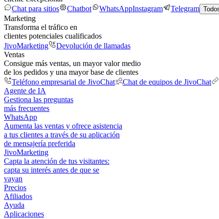
Chat para sitios
Chatbot
WhatsApp
Instagram
Telegram
Todos
Marketing
Transforma el tráfico en
clientes potenciales cualificados
JivoMarketing
Devolución de llamadas
Ventas
Consigue más ventas, un mayor valor medio
de los pedidos y una mayor base de clientes
Teléfono empresarial de JivoChat
Chat de equipos de JivoChat
Agente de IA
Gestiona las preguntas
más frecuentes
WhatsApp
Aumenta las ventas y ofrece asistencia
a tus clientes a través de su aplicación
de mensajería preferida
JivoMarketing
Capta la atención de tus visitantes:
capta su interés antes de que se
vayan
Precios
Afiliados
Ayuda
Aplicaciones