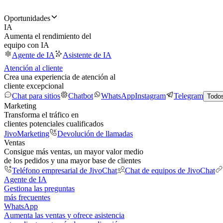
Oportunidades
IA
Aumenta el rendimiento del
equipo con IA
Agente de IA
Asistente de IA
Atención al cliente
Crea una experiencia de atención al
cliente excepcional
Chat para sitios
Chatbot
WhatsApp
Instagram
Telegram
Todos
Marketing
Transforma el tráfico en
clientes potenciales cualificados
JivoMarketing
Devolución de llamadas
Ventas
Consigue más ventas, un mayor valor medio
de los pedidos y una mayor base de clientes
Teléfono empresarial de JivoChat
Chat de equipos de JivoChat
Agente de IA
Gestiona las preguntas
más frecuentes
WhatsApp
Aumenta las ventas y ofrece asistencia