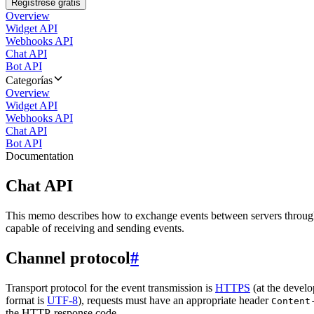
Regístrese gratis
Overview
Widget API
Webhooks API
Chat API
Bot API
Categorías
Overview
Widget API
Webhooks API
Chat API
Bot API
Documentation
Chat API
This memo describes how to exchange events between servers throug
capable of receiving and sending events.
Channel protocol
#
Transport protocol for the event transmission is
HTTPS
(at the develo
format is
UTF-8
), requests must have an appropriate header
Content
the HTTP-response code.