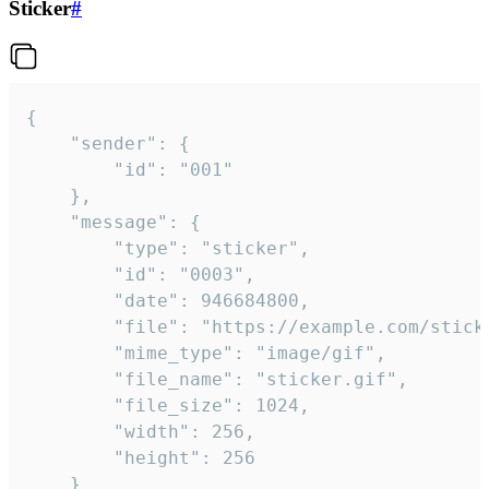
Sticker
#
{

	"sender": {

		"id": "001"

	},

	"message": {

		"type": "sticker",

		"id": "0003",

		"date": 946684800,

		"file": "https://example.com/sticker.gif",

		"mime_type": "image/gif",

		"file_name": "sticker.gif",

		"file_size": 1024,

		"width": 256,

		"height": 256

	}
