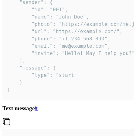
	"sender": {

		"id": "001",

		"name": "John Doe",

		"photo": "https://example.com/me.jpg",

		"url": "https://example.com/",

		"phone": "+1 234 568 890",

		"email": "me@example.com",

		"invite": "Hello! May I help you?"

	},

	"message": {

		"type": "start"

	}

}
Text message
#