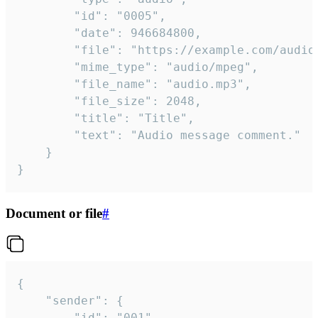
		"id": "0005",

		"date": 946684800,

		"file": "https://example.com/audio.mp3",

		"mime_type": "audio/mpeg",

		"file_name": "audio.mp3",

		"file_size": 2048,

		"title": "Title",

		"text": "Audio message comment."

	}

}
Document or file
#
{

	"sender": {

		"id": "001"
