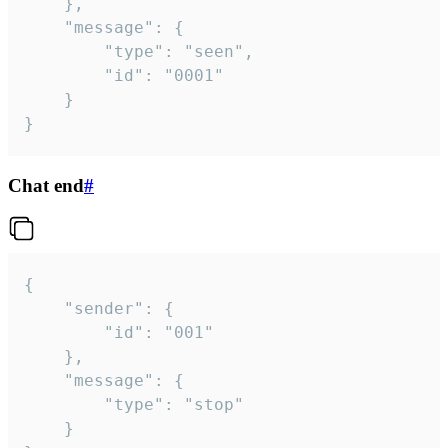
	},

	"message": {

		"type": "seen",

		"id": "0001"

	}

}
Chat end
#
{

	"sender": {

		"id": "001"

	},

	"message": {

		"type": "stop"

	}
