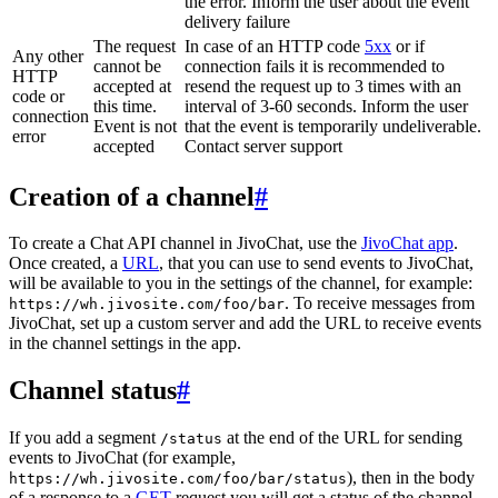
the error. Inform the user about the event
delivery failure
The request
In case of an HTTP code
5xx
or if
Any other
cannot be
connection fails it is recommended to
HTTP
accepted at
resend the request up to 3 times with an
code or
this time.
interval of 3-60 seconds. Inform the user
connection
Event is not
that the event is temporarily undeliverable.
error
accepted
Contact server support
Creation of a channel
#
To create a Chat API channel in JivoChat, use the
JivoChat app
.
Once created, a
URL
, that you can use to send events to JivoChat,
will be available to you in the settings of the channel, for example:
. To receive messages from
https://wh.jivosite.com/foo/bar
JivoChat, set up a custom server and add the URL to receive events
in the channel settings in the app.
Channel status
#
If you add a segment
at the end of the URL for sending
/status
events to JivoChat (for example,
), then in the body
https://wh.jivosite.com/foo/bar/status
of a response to a
GET
-request you will get a status of the channel,