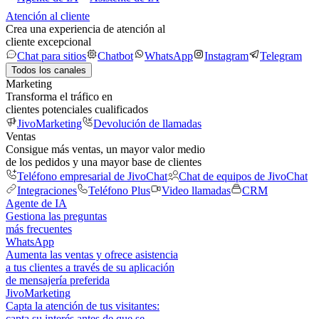
Atención al cliente
Crea una experiencia de atención al
cliente excepcional
Chat para sitios
Chatbot
WhatsApp
Instagram
Telegram
Todos los canales
Marketing
Transforma el tráfico en
clientes potenciales cualificados
JivoMarketing
Devolución de llamadas
Ventas
Consigue más ventas, un mayor valor medio
de los pedidos y una mayor base de clientes
Teléfono empresarial de JivoChat
Chat de equipos de JivoChat
Integraciones
Teléfono Plus
Video llamadas
CRM
Agente de IA
Gestiona las preguntas
más frecuentes
WhatsApp
Aumenta las ventas y ofrece asistencia
a tus clientes a través de su aplicación
de mensajería preferida
JivoMarketing
Capta la atención de tus visitantes:
capta su interés antes de que se