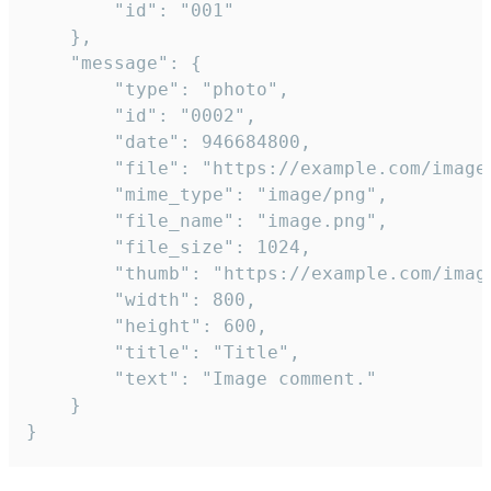
		"id": "001"

	},

	"message": {

		"type": "photo",

		"id": "0002",

		"date": 946684800,

		"file": "https://example.com/image.png",

		"mime_type": "image/png",

		"file_name": "image.png",

		"file_size": 1024,

		"thumb": "https://example.com/image_thumb.png",

		"width": 800,

		"height": 600,

		"title": "Title",

		"text": "Image comment."

	}

}