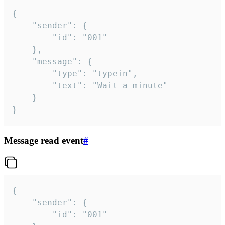
{

	"sender": {

		"id": "001"

	},

	"message": {

		"type": "typein",

		"text": "Wait a minute"

	}

}
Message read event
#
{

	"sender": {

		"id": "001"
