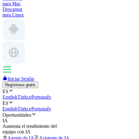
para Mac
Descargar
para Linux
Iniciar Sesión
Regístrese gratis
ES
English
Türkçe
Português
ES
English
Türkçe
Português
Oportunidades
IA
Aumenta el rendimiento del
equipo con IA
Agente de IA
Asistente de IA