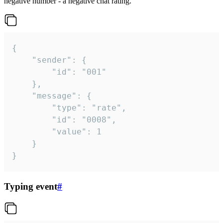
negative number - a negative chat rating.
{

	"sender": {

		"id": "001"

	},

	"message": {

		"type": "rate",

		"id": "0008",

		"value": 1

	}

}
Typing event
#