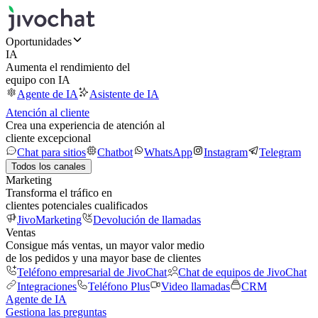
Oportunidades
IA
Aumenta el rendimiento del
equipo con IA
Agente de IA
Asistente de IA
Atención al cliente
Crea una experiencia de atención al
cliente excepcional
Chat para sitios
Chatbot
WhatsApp
Instagram
Telegram
Todos los canales
Marketing
Transforma el tráfico en
clientes potenciales cualificados
JivoMarketing
Devolución de llamadas
Ventas
Consigue más ventas, un mayor valor medio
de los pedidos y una mayor base de clientes
Teléfono empresarial de JivoChat
Chat de equipos de JivoChat
Integraciones
Teléfono Plus
Video llamadas
CRM
Agente de IA
Gestiona las preguntas