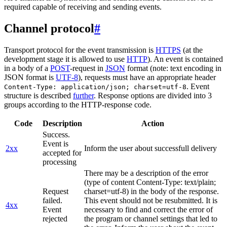
required capable of receiving and sending events.
Channel protocol
#
Transport protocol for the event transmission is
HTTPS
(at the
development stage it is allowed to use
HTTP
). An event is contained
in a body of a
POST
-request in
JSON
format (note: text encoding in
JSON format is
UTF-8
), requests must have an appropriate header
. Event
Content-Type: application/json; charset=utf-8
structure is described
further
. Response options are divided into 3
groups according to the HTTP-response code.
Code
Description
Action
Success.
Event is
2xx
Inform the user about successfull delivery
accepted for
processing
There may be a description of the error
(type of content Content-Type: text/plain;
Request
charset=utf-8) in the body of the response.
failed.
This event should not be resubmitted. It is
4xx
Event
necessary to find and correct the error of
rejected
the program or channel settings that led to