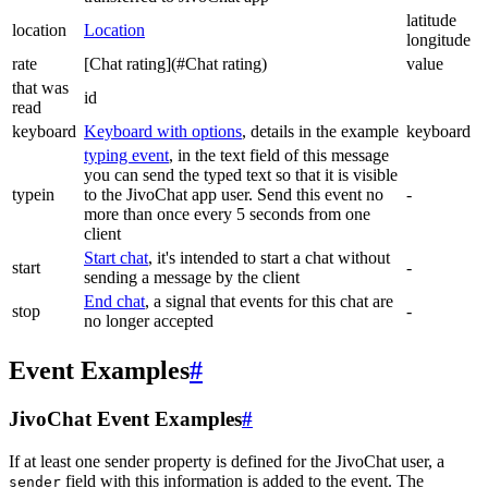
latitude
location
Location
longitude
rate
[Chat rating](#Chat rating)
value
that was
id
read
keyboard
Keyboard with options
, details in the example
keyboard
typing event
, in the text field of this message
you can send the typed text so that it is visible
typein
to the JivoChat app user. Send this event no
-
more than once every 5 seconds from one
client
Start chat
, it's intended to start a chat without
start
-
sending a message by the client
End chat
, a signal that events for this chat are
stop
-
no longer accepted
Event Examples
#
JivoChat Event Examples
#
If at least one sender property is defined for the JivoChat user, a
field with this information is added to the event. The
sender