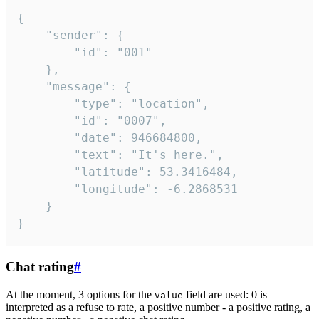
{

	"sender": {

		"id": "001"

	},

	"message": {

		"type": "location",

		"id": "0007",

		"date": 946684800,

		"text": "It's here.",

		"latitude": 53.3416484,

		"longitude": -6.2868531

	}

}
Chat rating
#
At the moment, 3 options for the
field are used: 0 is
value
interpreted as a refuse to rate, a positive number - a positive rating, a