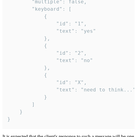
		"multiple": false,

		"keyboard": [

			{

				"id": "1",

				"text": "yes"

			},

			{

				"id": "2",

				"text": "no"

			},

			{

				"id": "X",

				"text": "need to think..."

			}

		]

	}

}
It is expected that the client's response to such a message will be one