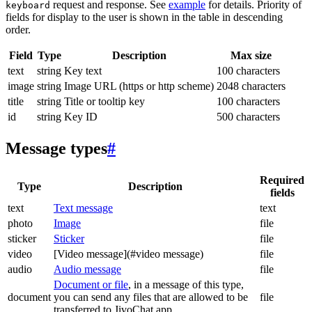
request and response. See
example
for details. Priority of
keyboard
fields for display to the user is shown in the table in descending
order.
Field
Type
Description
Max size
text
string
Key text
100 characters
image
string
Image URL (https or http scheme)
2048 characters
title
string
Title or tooltip key
100 characters
id
string
Key ID
500 characters
Message types
#
Required
Type
Description
fields
text
Text message
text
photo
Image
file
sticker
Sticker
file
video
[Video message](#video message)
file
audio
Audio message
file
Document or file
, in a message of this type,
document
you can send any files that are allowed to be
file
transferred to JivoChat app