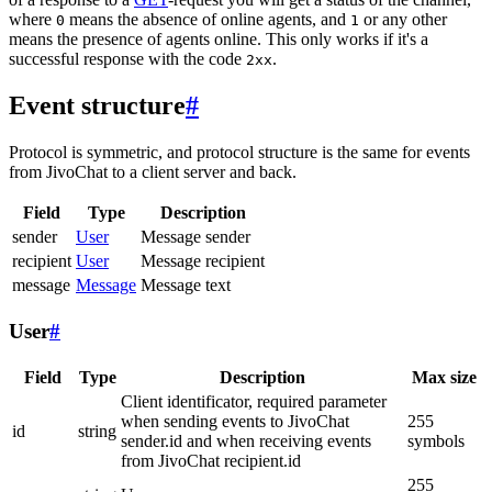
where
means the absence of online agents, and
or any other
0
1
means the presence of agents online. This only works if it's a
successful response with the code
.
2xx
Event structure
#
Protocol is symmetric, and protocol structure is the same for events
from JivoChat to a client server and back.
Field
Type
Description
sender
User
Message sender
recipient
User
Message recipient
message
Message
Message text
User
#
Field
Type
Description
Max size
Client identificator, required parameter
when sending events to JivoChat
255
id
string
sender.id and when receiving events
symbols
from JivoChat recipient.id
255