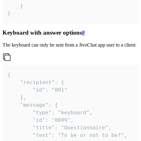
	}

}
Keyboard with answer options
#
The keyboard can only be sent from a JivoChat app user to a client:
{

	"recipient": {

		"id": "001"

	},

	"message": {

		"type": "keyboard",

		"id": "0009",

		"title": "Questionnaire",

		"text": "To be or not to be?",
