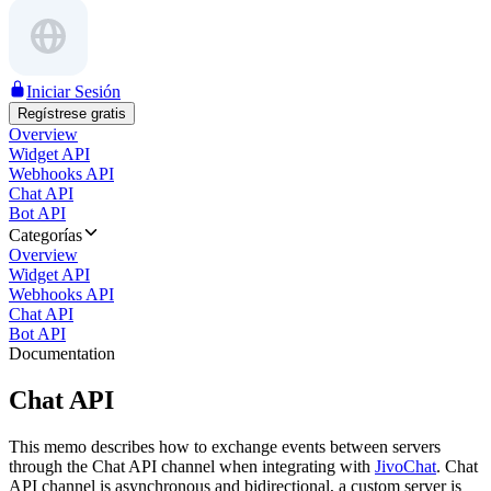
Iniciar Sesión
Regístrese gratis
Overview
Widget API
Webhooks API
Chat API
Bot API
Categorías
Overview
Widget API
Webhooks API
Chat API
Bot API
Documentation
Chat API
This memo describes how to exchange events between servers
through the Chat API channel when integrating with
JivoChat
. Chat
API channel is asynchronous and bidirectional, a custom server is