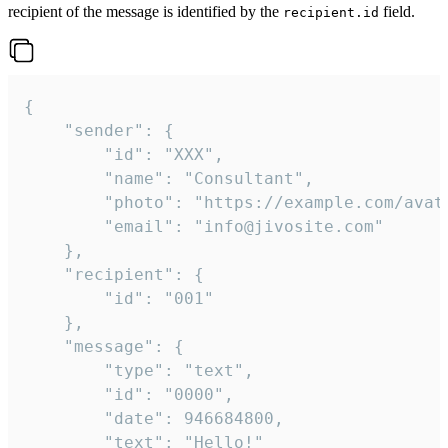
recipient of the message is identified by the
field.
recipient.id
{

	"sender": {

		"id": "XXX",

		"name": "Consultant",

		"photo": "https://example.com/avatar.png",

		"email": "info@jivosite.com"

	},

	"recipient": {

		"id": "001"

	},

	"message": {

		"type": "text",

		"id": "0000",

		"date": 946684800,

		"text": "Hello!"
