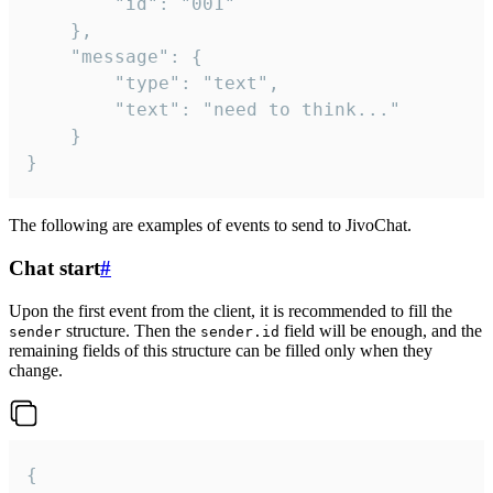
		"id": "001"

	},

	"message": {

		"type": "text",

		"text": "need to think..."

	}

}
The following are examples of events to send to JivoChat.
Chat start
#
Upon the first event from the client, it is recommended to fill the
structure. Then the
field will be enough, and the
sender
sender.id
remaining fields of this structure can be filled only when they
change.
{
