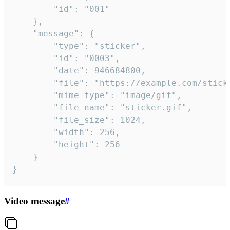
		"id": "001"

	},

	"message": {

		"type": "sticker",

		"id": "0003",

		"date": 946684800,

		"file": "https://example.com/sticker.gif",

		"mime_type": "image/gif",

		"file_name": "sticker.gif",

		"file_size": 1024,

		"width": 256,

		"height": 256

	}

}
Video message
#