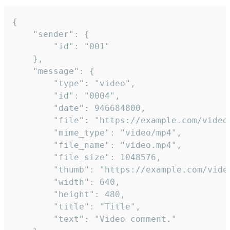
{

	"sender": {

		"id": "001"

	},

	"message": {

		"type": "video",

		"id": "0004",

		"date": 946684800,

		"file": "https://example.com/video.mp4",

		"mime_type": "video/mp4",

		"file_name": "video.mp4",

		"file_size": 1048576,

		"thumb": "https://example.com/video_thumb.png",

		"width": 640,

		"height": 480,

		"title": "Title",

		"text": "Video comment."
