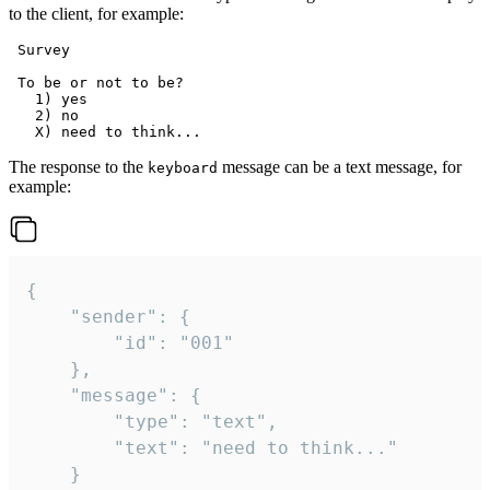
to the client, for example:
 Survey

 To be or not to be?

   1) yes

   2) no

The response to the
message can be a text message, for
keyboard
example:
{

	"sender": {

		"id": "001"

	},

	"message": {

		"type": "text",

		"text": "need to think..."

	}
