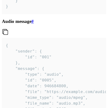
	}

}
Audio message
#
{

	"sender": {

		"id": "001"

	},

	"message": {

		"type": "audio",

		"id": "0005",

		"date": 946684800,

		"file": "https://example.com/audio.mp3",

		"mime_type": "audio/mpeg",

		"file_name": "audio.mp3",
