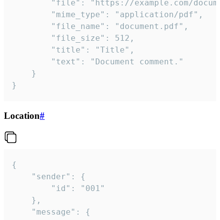
		"file": "https://example.com/document.pdf",

		"mime_type": "application/pdf",

		"file_name": "document.pdf",

		"file_size": 512,

		"title": "Title",

		"text": "Document comment."

	}

}
Location
#
{

	"sender": {

		"id": "001"

	},

	"message": {
