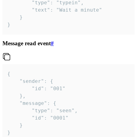
		"type": "typein",

		"text": "Wait a minute"

	}

}
Message read event
#
{

	"sender": {

		"id": "001"

	},

	"message": {

		"type": "seen",

		"id": "0001"

	}

}