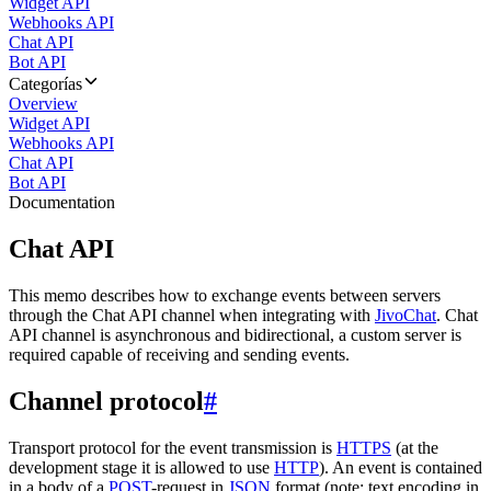
Widget API
Webhooks API
Chat API
Bot API
Categorías
Overview
Widget API
Webhooks API
Chat API
Bot API
Documentation
Chat API
This memo describes how to exchange events between servers
through the Chat API channel when integrating with
JivoChat
. Chat
API channel is asynchronous and bidirectional, a custom server is
required capable of receiving and sending events.
Channel protocol
#
Transport protocol for the event transmission is
HTTPS
(at the
development stage it is allowed to use
HTTP
). An event is contained
in a body of a
POST
-request in
JSON
format (note: text encoding in