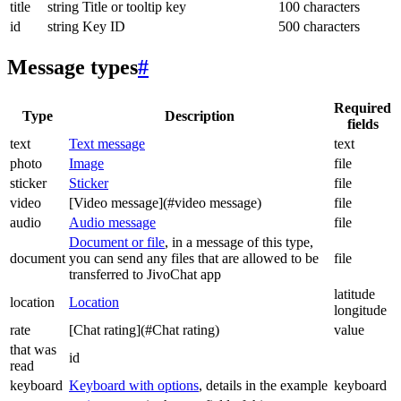
title
string
Title or tooltip key
100 characters
id
string
Key ID
500 characters
Message types
#
Required
Type
Description
fields
text
Text message
text
photo
Image
file
sticker
Sticker
file
video
[Video message](#video message)
file
audio
Audio message
file
Document or file
, in a message of this type,
document
you can send any files that are allowed to be
file
transferred to JivoChat app
latitude
location
Location
longitude
rate
[Chat rating](#Chat rating)
value
that was
id
read
keyboard
Keyboard with options
, details in the example
keyboard