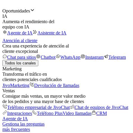
Oportunidades
IA
Aumenta el rendimiento del
equipo con IA
Agente de IA
Asistente de IA
Atención al cliente
Crea una experiencia de atención al
cliente excepcional
Chat para sitios
Chatbot
WhatsApp
Instagram
Telegram
Todos los canales
Marketing
Transforma el tráfico en
clientes potenciales cualificados
JivoMarketing
Devolución de llamadas
Ventas
Consigue más ventas, un mayor valor medio
de los pedidos y una mayor base de clientes
Teléfono empresarial de JivoChat
Chat de equipos de JivoChat
Integraciones
Teléfono Plus
Video llamadas
CRM
Agente de IA
Gestiona las preguntas
más frecuentes