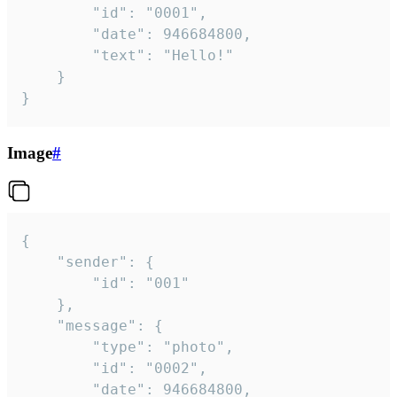
		"id": "0001",

		"date": 946684800,

		"text": "Hello!"

	}

}
Image
#
{

	"sender": {

		"id": "001"

	},

	"message": {

		"type": "photo",

		"id": "0002",

		"date": 946684800,
