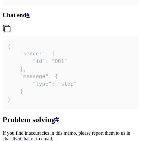
Chat end
#
{

	"sender": {

		"id": "001"

	},

	"message": {

		"type": "stop"

	}

}
Problem solving
#
If you find inaccuracies in this memo, please report them to us in
chat
JivoChat
or to
email
.