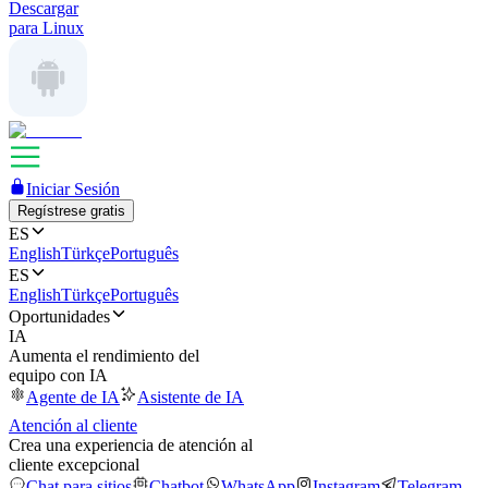
Descargar
para Linux
Iniciar Sesión
Regístrese gratis
ES
English
Türkçe
Português
ES
English
Türkçe
Português
Oportunidades
IA
Aumenta el rendimiento del
equipo con IA
Agente de IA
Asistente de IA
Atención al cliente
Crea una experiencia de atención al
cliente excepcional
Chat para sitios
Chatbot
WhatsApp
Instagram
Telegram