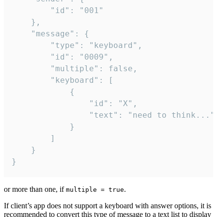
		"id": "001"

	},

	"message": {

		"type": "keyboard",

		"id": "0009",

		"multiple": false,

		"keyboard": [

			{

				"id": "X",

				"text": "need to think..."

			}

		]

	}

}
or more than one, if
.
multiple = true
If client’s app does not support a keyboard with answer options, it is
recommended to convert this type of message to a text list to display