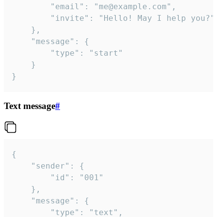
		"email": "me@example.com",

		"invite": "Hello! May I help you?"

	},

	"message": {

		"type": "start"

	}

}
Text message
#
{

	"sender": {

		"id": "001"

	},

	"message": {

		"type": "text",
