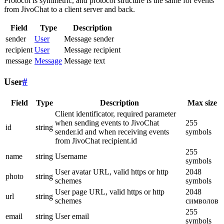
Protocol is symmetric, and protocol structure is the same for events
from JivoChat to a client server and back.
Field
Type
Description
sender
User
Message sender
recipient
User
Message recipient
message
Message
Message text
User
#
Field
Type
Description
Max size
Client identificator, required parameter
when sending events to JivoChat
255
id
string
sender.id and when receiving events
symbols
from JivoChat recipient.id
255
name
string
Username
symbols
User avatar URL, valid https or http
2048
photo
string
schemes
symbols
User page URL, valid https or http
2048
url
string
schemes
символов
255
email
string
User email
symbols