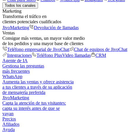
Todos los canales
Marketing
Transforma el tráfico en
clientes potenciales cualificados
JivoMarketing
Devolución de llamadas
Ventas
Consigue más ventas, un mayor valor medio
de los pedidos y una mayor base de clientes
Teléfono empresarial de JivoChat
Chat de equipos de JivoChat
Integraciones
Teléfono Plus
Video llamadas
CRM
Agente de IA
Gestiona las preguntas
más frecuentes
WhatsApp
Aumenta las ventas y ofrece asistencia
a tus clientes a través de su aplicación
de mensajería preferida
JivoMarketing
Capta la atención de tus visitantes:
capta su interés antes de que se
vayan
Precios
Afiliados
Ayuda