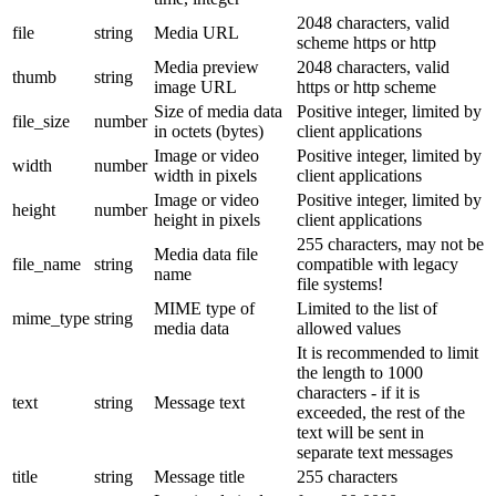
2048 characters, valid
file
string
Media URL
scheme https or http
Media preview
2048 characters, valid
thumb
string
image URL
https or http scheme
Size of media data
Positive integer, limited by
file_size
number
in octets (bytes)
client applications
Image or video
Positive integer, limited by
width
number
width in pixels
client applications
Image or video
Positive integer, limited by
height
number
height in pixels
client applications
255 characters, may not be
Media data file
file_name
string
compatible with legacy
name
file systems!
MIME type of
Limited to the list of
mime_type
string
media data
allowed values
It is recommended to limit
the length to 1000
characters - if it is
text
string
Message text
exceeded, the rest of the
text will be sent in
separate text messages
title
string
Message title
255 characters