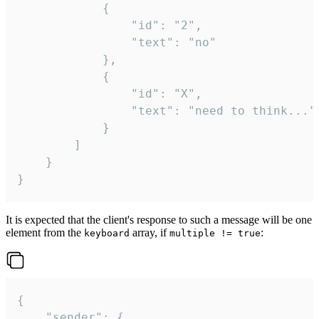
			{

				"id": "2",

				"text": "no"

			},

			{

				"id": "X",

				"text": "need to think..."

			}

		]

	}

}
It is expected that the client's response to such a message will be one
element from the
array, if
:
keyboard
multiple != true
{

	"sender": {
