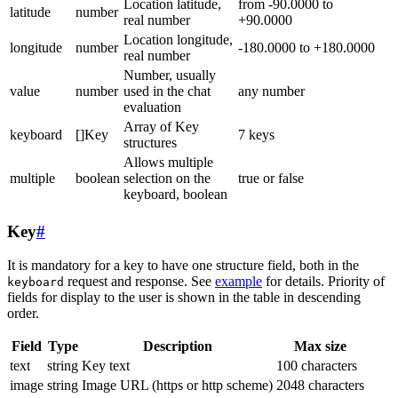
Location latitude,
from -90.0000 to
latitude
number
real number
+90.0000
Location longitude,
longitude
number
-180.0000 to +180.0000
real number
Number, usually
value
number
used in the chat
any number
evaluation
Array of Key
keyboard
[]Key
7 keys
structures
Allows multiple
multiple
boolean
selection on the
true or false
keyboard, boolean
Key
#
It is mandatory for a key to have one structure field, both in the
request and response. See
example
for details. Priority of
keyboard
fields for display to the user is shown in the table in descending
order.
Field
Type
Description
Max size
text
string
Key text
100 characters
image
string
Image URL (https or http scheme)
2048 characters