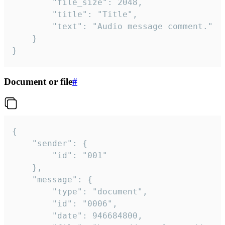
		"file_size": 2048,

		"title": "Title",

		"text": "Audio message comment."

	}

}
Document or file
#
{

	"sender": {

		"id": "001"

	},

	"message": {

		"type": "document",

		"id": "0006",

		"date": 946684800,
