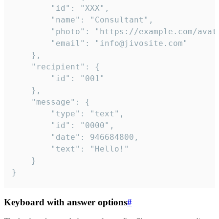
		"id": "XXX",

		"name": "Consultant",

		"photo": "https://example.com/avatar.png",

		"email": "info@jivosite.com"

	},

	"recipient": {

		"id": "001"

	},

	"message": {

		"type": "text",

		"id": "0000",

		"date": 946684800,

		"text": "Hello!"

	}

}
Keyboard with answer options
#