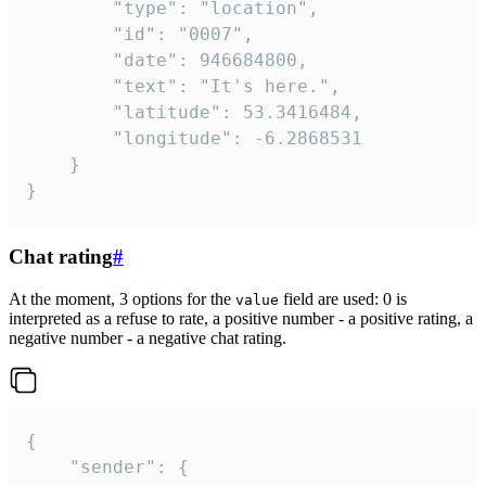
		"type": "location",

		"id": "0007",

		"date": 946684800,

		"text": "It's here.",

		"latitude": 53.3416484,

		"longitude": -6.2868531

	}

}
Chat rating
#
At the moment, 3 options for the
field are used: 0 is
value
interpreted as a refuse to rate, a positive number - a positive rating, a
negative number - a negative chat rating.
{

	"sender": {
