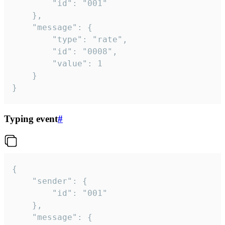
		"id": "001"

	},

	"message": {

		"type": "rate",

		"id": "0008",

		"value": 1

	}

}
Typing event
#
{

	"sender": {

		"id": "001"

	},

	"message": {
