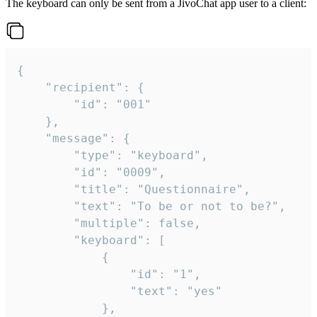
The keyboard can only be sent from a JivoChat app user to a client:
{

	"recipient": {

		"id": "001"

	},

	"message": {

		"type": "keyboard",

		"id": "0009",

		"title": "Questionnaire",

		"text": "To be or not to be?",

		"multiple": false,

		"keyboard": [

			{

				"id": "1",

				"text": "yes"

			},
