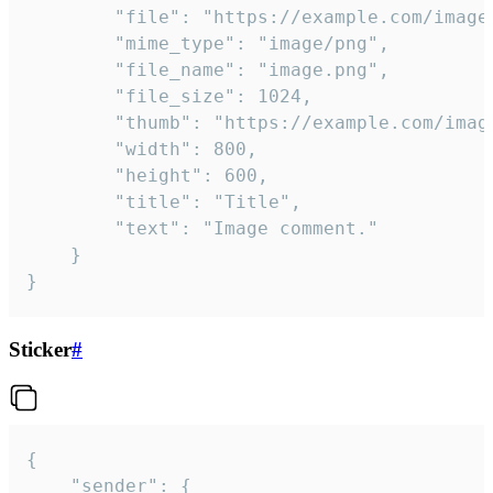
		"file": "https://example.com/image.png",

		"mime_type": "image/png",

		"file_name": "image.png",

		"file_size": 1024,

		"thumb": "https://example.com/image_thumb.png",

		"width": 800,

		"height": 600,

		"title": "Title",

		"text": "Image comment."

	}

}
Sticker
#
{

	"sender": {
