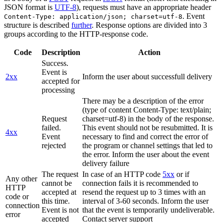
JSON format is
UTF-8
), requests must have an appropriate header
. Event
Content-Type: application/json; charset=utf-8
structure is described
further
. Response options are divided into 3
groups according to the HTTP-response code.
Code
Description
Action
Success.
Event is
2xx
Inform the user about successfull delivery
accepted for
processing
There may be a description of the error
(type of content Content-Type: text/plain;
Request
charset=utf-8) in the body of the response.
failed.
This event should not be resubmitted. It is
4xx
Event
necessary to find and correct the error of
rejected
the program or channel settings that led to
the error. Inform the user about the event
delivery failure
The request
In case of an HTTP code
5xx
or if
Any other
cannot be
connection fails it is recommended to
HTTP
accepted at
resend the request up to 3 times with an
code or
this time.
interval of 3-60 seconds. Inform the user
connection
Event is not
that the event is temporarily undeliverable.
error
accepted
Contact server support