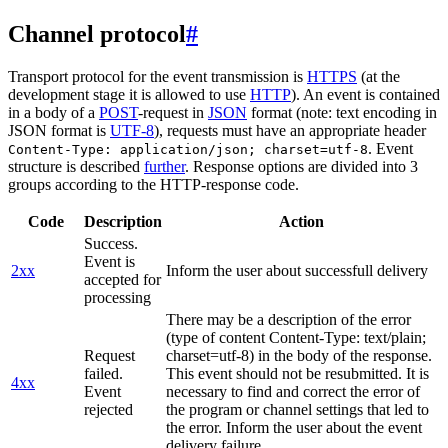
Channel protocol
#
Transport protocol for the event transmission is
HTTPS
(at the
development stage it is allowed to use
HTTP
). An event is contained
in a body of a
POST
-request in
JSON
format (note: text encoding in
JSON format is
UTF-8
), requests must have an appropriate header
. Event
Content-Type: application/json; charset=utf-8
structure is described
further
. Response options are divided into 3
groups according to the HTTP-response code.
Code
Description
Action
Success.
Event is
2xx
Inform the user about successfull delivery
accepted for
processing
There may be a description of the error
(type of content Content-Type: text/plain;
Request
charset=utf-8) in the body of the response.
failed.
This event should not be resubmitted. It is
4xx
Event
necessary to find and correct the error of
rejected
the program or channel settings that led to
the error. Inform the user about the event
delivery failure