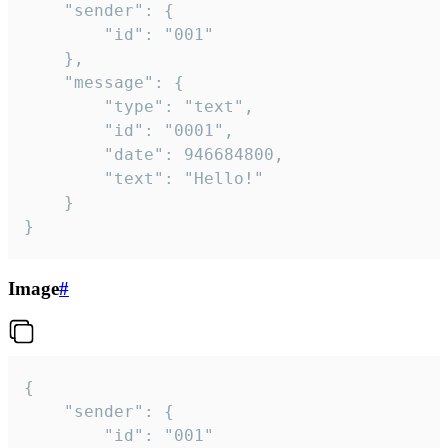
	"sender": {

		"id": "001"

	},

	"message": {

		"type": "text",

		"id": "0001",

		"date": 946684800,

		"text": "Hello!"

	}

}
Image
#
{

	"sender": {

		"id": "001"
