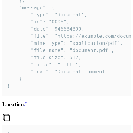
	},

	"message": {

		"type": "document",

		"id": "0006",

		"date": 946684800,

		"file": "https://example.com/document.pdf",

		"mime_type": "application/pdf",

		"file_name": "document.pdf",

		"file_size": 512,

		"title": "Title",

		"text": "Document comment."

	}

}
Location
#