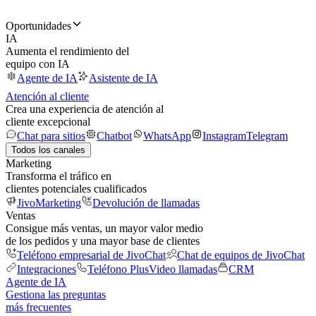
Oportunidades
IA
Aumenta el rendimiento del
equipo con IA
Agente de IA
Asistente de IA
Atención al cliente
Crea una experiencia de atención al
cliente excepcional
Chat para sitios
Chatbot
WhatsApp
Instagram
Telegram
Todos los canales
Marketing
Transforma el tráfico en
clientes potenciales cualificados
JivoMarketing
Devolución de llamadas
Ventas
Consigue más ventas, un mayor valor medio
de los pedidos y una mayor base de clientes
Teléfono empresarial de JivoChat
Chat de equipos de JivoChat
Integraciones
Teléfono Plus
Video llamadas
CRM
Agente de IA
Gestiona las preguntas
más frecuentes