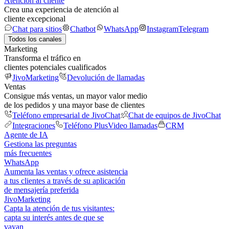
Atención al cliente
Crea una experiencia de atención al
cliente excepcional
Chat para sitios
Chatbot
WhatsApp
Instagram
Telegram
Todos los canales
Marketing
Transforma el tráfico en
clientes potenciales cualificados
JivoMarketing
Devolución de llamadas
Ventas
Consigue más ventas, un mayor valor medio
de los pedidos y una mayor base de clientes
Teléfono empresarial de JivoChat
Chat de equipos de JivoChat
Integraciones
Teléfono Plus
Video llamadas
CRM
Agente de IA
Gestiona las preguntas
más frecuentes
WhatsApp
Aumenta las ventas y ofrece asistencia
a tus clientes a través de su aplicación
de mensajería preferida
JivoMarketing
Capta la atención de tus visitantes:
capta su interés antes de que se
vayan