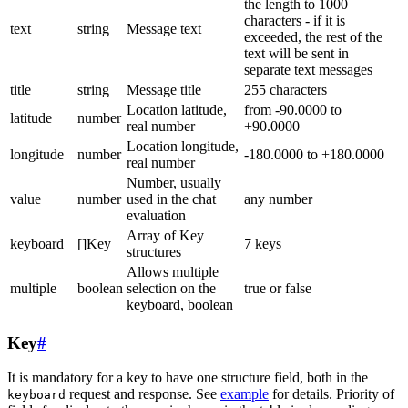
the length to 1000
characters - if it is
text
string
Message text
exceeded, the rest of the
text will be sent in
separate text messages
title
string
Message title
255 characters
Location latitude,
from -90.0000 to
latitude
number
real number
+90.0000
Location longitude,
longitude
number
-180.0000 to +180.0000
real number
Number, usually
value
number
used in the chat
any number
evaluation
Array of Key
keyboard
[]Key
7 keys
structures
Allows multiple
multiple
boolean
selection on the
true or false
keyboard, boolean
Key
#
It is mandatory for a key to have one structure field, both in the
request and response. See
example
for details. Priority of
keyboard