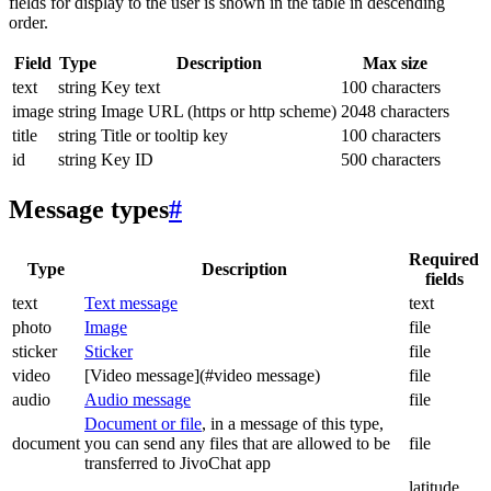
fields for display to the user is shown in the table in descending
order.
Field
Type
Description
Max size
text
string
Key text
100 characters
image
string
Image URL (https or http scheme)
2048 characters
title
string
Title or tooltip key
100 characters
id
string
Key ID
500 characters
Message types
#
Required
Type
Description
fields
text
Text message
text
photo
Image
file
sticker
Sticker
file
video
[Video message](#video message)
file
audio
Audio message
file
Document or file
, in a message of this type,
document
you can send any files that are allowed to be
file
transferred to JivoChat app
latitude