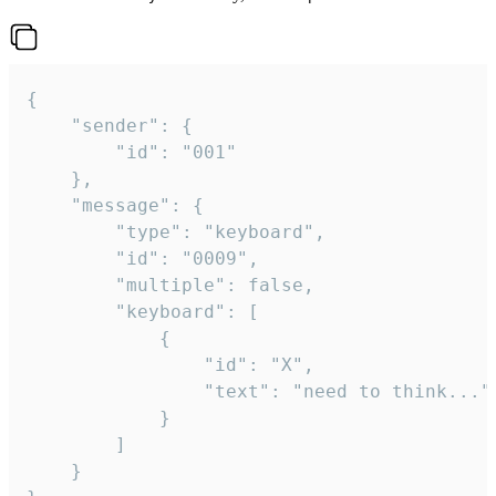
{

	"sender": {

		"id": "001"

	},

	"message": {

		"type": "keyboard",

		"id": "0009",

		"multiple": false,

		"keyboard": [

			{

				"id": "X",

				"text": "need to think..."

			}

		]

	}
