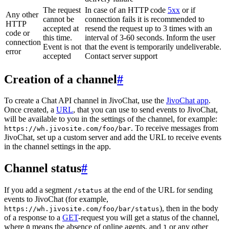
The request
In case of an HTTP code
5xx
or if
Any other
cannot be
connection fails it is recommended to
HTTP
accepted at
resend the request up to 3 times with an
code or
this time.
interval of 3-60 seconds. Inform the user
connection
Event is not
that the event is temporarily undeliverable.
error
accepted
Contact server support
Creation of a channel
#
To create a Chat API channel in JivoChat, use the
JivoChat app
.
Once created, a
URL
, that you can use to send events to JivoChat,
will be available to you in the settings of the channel, for example:
. To receive messages from
https://wh.jivosite.com/foo/bar
JivoChat, set up a custom server and add the URL to receive events
in the channel settings in the app.
Channel status
#
If you add a segment
at the end of the URL for sending
/status
events to JivoChat (for example,
), then in the body
https://wh.jivosite.com/foo/bar/status
of a response to a
GET
-request you will get a status of the channel,
where
means the absence of online agents, and
or any other
0
1