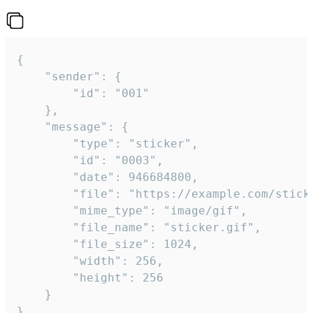
{

	"sender": {

		"id": "001"

	},

	"message": {

		"type": "sticker",

		"id": "0003",

		"date": 946684800,

		"file": "https://example.com/sticker.gif",

		"mime_type": "image/gif",

		"file_name": "sticker.gif",

		"file_size": 1024,

		"width": 256,

		"height": 256

	}

}