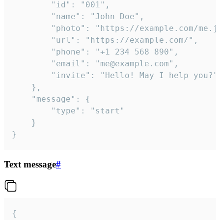
		"id": "001",

		"name": "John Doe",

		"photo": "https://example.com/me.jpg",

		"url": "https://example.com/",

		"phone": "+1 234 568 890",

		"email": "me@example.com",

		"invite": "Hello! May I help you?"

	},

	"message": {

		"type": "start"

	}

}
Text message
#
{
