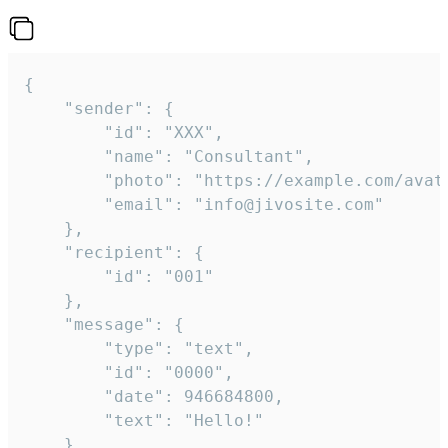
{

	"sender": {

		"id": "XXX",

		"name": "Consultant",

		"photo": "https://example.com/avatar.png",

		"email": "info@jivosite.com"

	},

	"recipient": {

		"id": "001"

	},

	"message": {

		"type": "text",

		"id": "0000",

		"date": 946684800,

		"text": "Hello!"

	}
