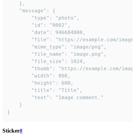
	},

	"message": {

		"type": "photo",

		"id": "0002",

		"date": 946684800,

		"file": "https://example.com/image.png",

		"mime_type": "image/png",

		"file_name": "image.png",

		"file_size": 1024,

		"thumb": "https://example.com/image_thumb.png",

		"width": 800,

		"height": 600,

		"title": "Title",

		"text": "Image comment."

	}

}
Sticker
#