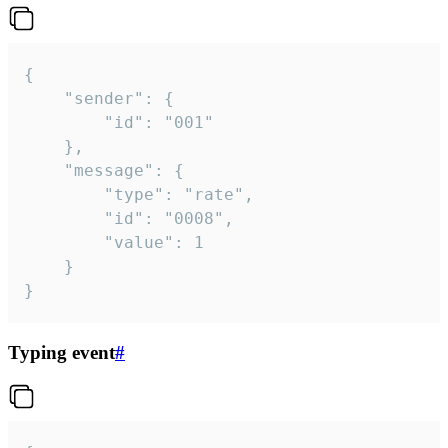
{

	"sender": {

		"id": "001"

	},

	"message": {

		"type": "rate",

		"id": "0008",

		"value": 1

	}

}
Typing event
#