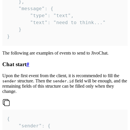
	},

	"message": {

		"type": "text",

		"text": "need to think..."

	}

}
The following are examples of events to send to JivoChat.
Chat start
#
Upon the first event from the client, it is recommended to fill the
structure. Then the
field will be enough, and the
sender
sender.id
remaining fields of this structure can be filled only when they
change.
{

	"sender": {
