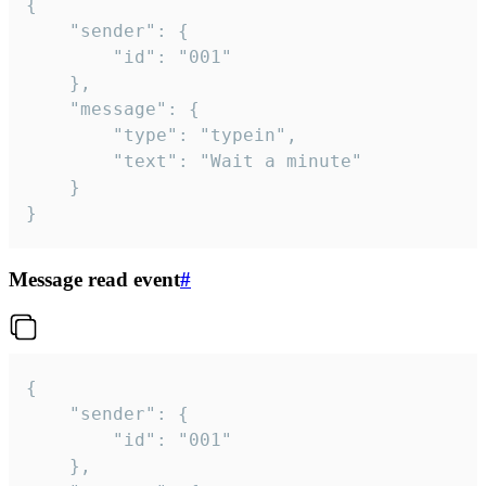
{

	"sender": {

		"id": "001"

	},

	"message": {

		"type": "typein",

		"text": "Wait a minute"

	}

}
Message read event
#
{

	"sender": {

		"id": "001"

	},
