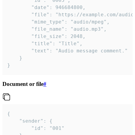
		"id": "0005",

		"date": 946684800,

		"file": "https://example.com/audio.mp3",

		"mime_type": "audio/mpeg",

		"file_name": "audio.mp3",

		"file_size": 2048,

		"title": "Title",

		"text": "Audio message comment."

	}

}
Document or file
#
{

	"sender": {

		"id": "001"
