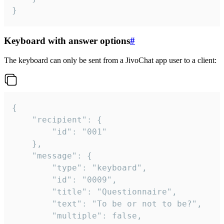
}
Keyboard with answer options
#
The keyboard can only be sent from a JivoChat app user to a client:
{

	"recipient": {

		"id": "001"

	},

	"message": {

		"type": "keyboard",

		"id": "0009",

		"title": "Questionnaire",

		"text": "To be or not to be?",

		"multiple": false,
