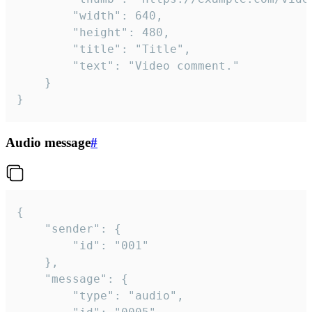
		"width": 640,

		"height": 480,

		"title": "Title",

		"text": "Video comment."

	}

}
Audio message
#
{

	"sender": {

		"id": "001"

	},

	"message": {

		"type": "audio",
