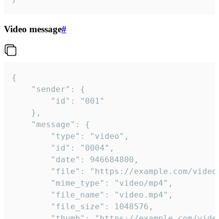
Video message
#
{

	"sender": {

		"id": "001"

	},

	"message": {

		"type": "video",

		"id": "0004",

		"date": 946684800,

		"file": "https://example.com/video.mp4",

		"mime_type": "video/mp4",

		"file_name": "video.mp4",

		"file_size": 1048576,

		"thumb": "https://example.com/video_thumb.png",
