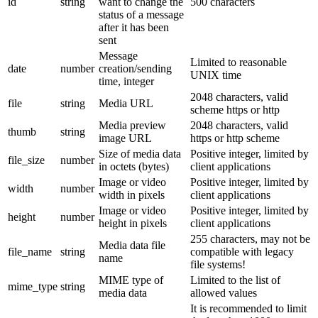
id
string
want to change the
500 characters
status of a message
after it has been
sent
Message
Limited to reasonable
date
number
creation/sending
UNIX time
time, integer
2048 characters, valid
file
string
Media URL
scheme https or http
Media preview
2048 characters, valid
thumb
string
image URL
https or http scheme
Size of media data
Positive integer, limited by
file_size
number
in octets (bytes)
client applications
Image or video
Positive integer, limited by
width
number
width in pixels
client applications
Image or video
Positive integer, limited by
height
number
height in pixels
client applications
255 characters, may not be
Media data file
file_name
string
compatible with legacy
name
file systems!
MIME type of
Limited to the list of
mime_type
string
media data
allowed values
It is recommended to limit