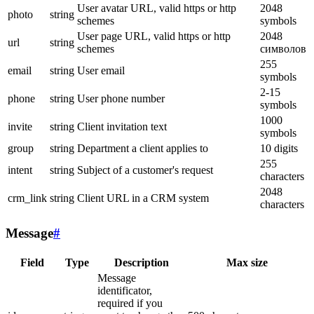
User avatar URL, valid https or http
2048
photo
string
schemes
symbols
User page URL, valid https or http
2048
url
string
schemes
символов
255
email
string
User email
symbols
2-15
phone
string
User phone number
symbols
1000
invite
string
Client invitation text
symbols
group
string
Department a client applies to
10 digits
255
intent
string
Subject of a customer's request
characters
2048
crm_link
string
Client URL in a CRM system
characters
Message
#
Field
Type
Description
Max size
Message
identificator,
required if you