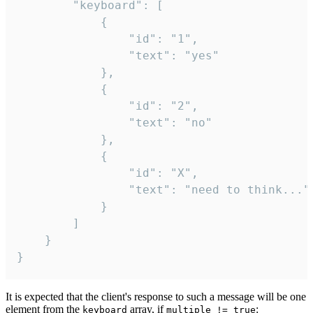
		"keyboard": [

			{

				"id": "1",

				"text": "yes"

			},

			{

				"id": "2",

				"text": "no"

			},

			{

				"id": "X",

				"text": "need to think..."

			}

		]

	}

}
It is expected that the client's response to such a message will be one
element from the
array, if
:
keyboard
multiple != true