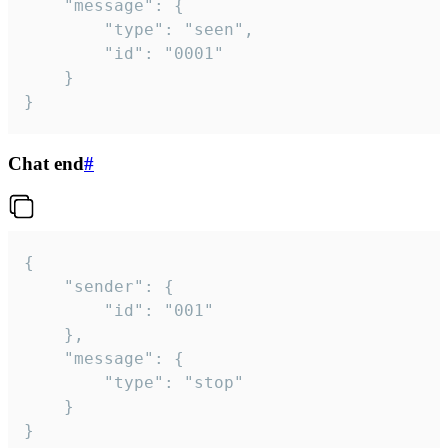
	"message": {

		"type": "seen",

		"id": "0001"

	}

}
Chat end
#
{

	"sender": {

		"id": "001"

	},

	"message": {

		"type": "stop"

	}

}