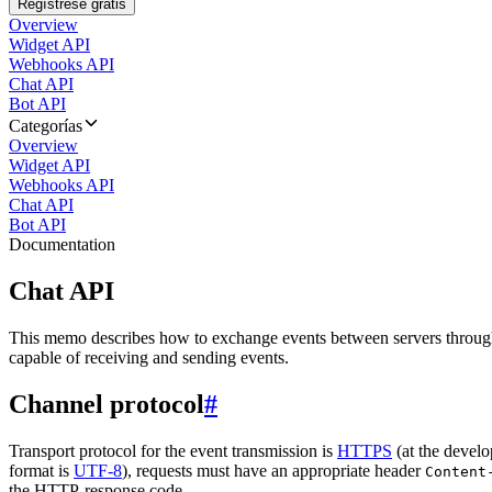
Regístrese gratis
Overview
Widget API
Webhooks API
Chat API
Bot API
Categorías
Overview
Widget API
Webhooks API
Chat API
Bot API
Documentation
Chat API
This memo describes how to exchange events between servers throug
capable of receiving and sending events.
Channel protocol
#
Transport protocol for the event transmission is
HTTPS
(at the develo
format is
UTF-8
), requests must have an appropriate header
Content
the HTTP-response code.