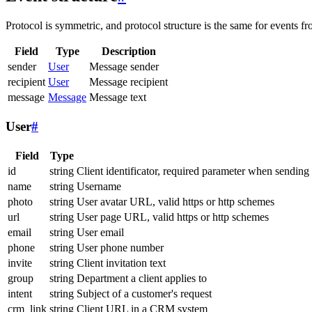
Protocol is symmetric, and protocol structure is the same for events fr
Field
Type
Description
sender
User
Message sender
recipient
User
Message recipient
message
Message
Message text
User
#
Field
Type
id
string
Client identificator, required parameter when sending
name
string
Username
photo
string
User avatar URL, valid https or http schemes
url
string
User page URL, valid https or http schemes
email
string
User email
phone
string
User phone number
invite
string
Client invitation text
group
string
Department a client applies to
intent
string
Subject of a customer's request
crm_link
string
Client URL in a CRM system