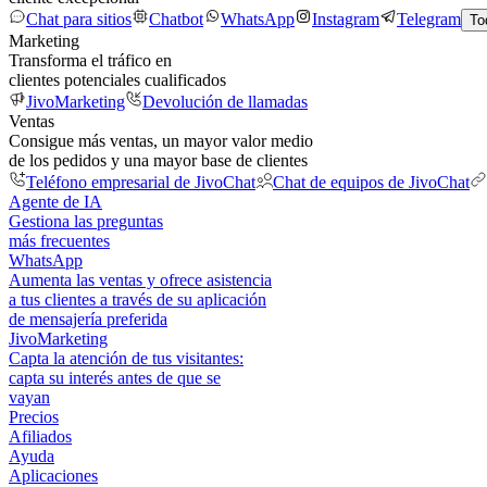
Chat para sitios
Chatbot
WhatsApp
Instagram
Telegram
To
Marketing
Transforma el tráfico en
clientes potenciales cualificados
JivoMarketing
Devolución de llamadas
Ventas
Consigue más ventas, un mayor valor medio
de los pedidos y una mayor base de clientes
Teléfono empresarial de JivoChat
Chat de equipos de JivoChat
Agente de IA
Gestiona las preguntas
más frecuentes
WhatsApp
Aumenta las ventas y ofrece asistencia
a tus clientes a través de su aplicación
de mensajería preferida
JivoMarketing
Capta la atención de tus visitantes:
capta su interés antes de que se
vayan
Precios
Afiliados
Ayuda
Aplicaciones