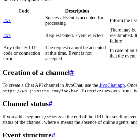
Code
Description
Success. Event is accepted for
2xx
Inform the use
processing
There may be a
4xx
Request failed. Event rejected
resubmitted. I
failure
Any other HTTP
The request cannot be accepted
In case of a
code or connection
at this time. Event is not
that the event
error
accepted
Creation of a channel
#
To create a Chat API channel in JivoChat, use the
JivoChat app
. Once
. To receive messages from Jiv
https://wh.jivosite.com/foo/bar
Channel status
#
If you add a segment
at the end of the URL for sending even
/status
status of the channel, where
means the absence of online agents, a
0
Event structure
#