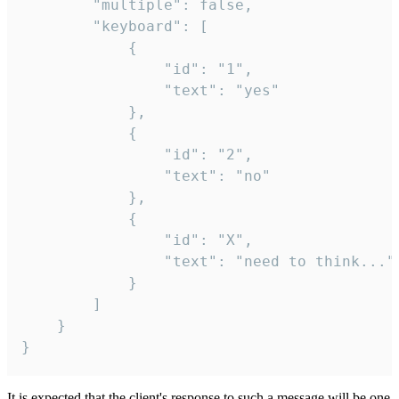
		"multiple": false,

		"keyboard": [

			{

				"id": "1",

				"text": "yes"

			},

			{

				"id": "2",

				"text": "no"

			},

			{

				"id": "X",

				"text": "need to think..."

			}

		]

	}

}
It is expected that the client's response to such a message will be one