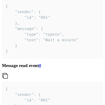
{

	"sender": {

		"id": "001"

	},

	"message": {

		"type": "typein",

		"text": "Wait a minute"

	}

}
Message read event
#
{

	"sender": {

		"id": "001"
