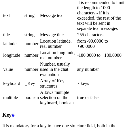
It is recommended to limit
the length to 1000
characters - if it is
text
string
Message text
exceeded, the rest of the
text will be sent in
separate text messages
title
string
Message title
255 characters
Location latitude,
from -90.0000 to
latitude
number
real number
+90.0000
Location longitude,
longitude
number
-180.0000 to +180.0000
real number
Number, usually
value
number
used in the chat
any number
evaluation
Array of Key
keyboard
[]Key
7 keys
structures
Allows multiple
multiple
boolean
selection on the
true or false
keyboard, boolean
Key
#
It is mandatory for a key to have one structure field, both in the