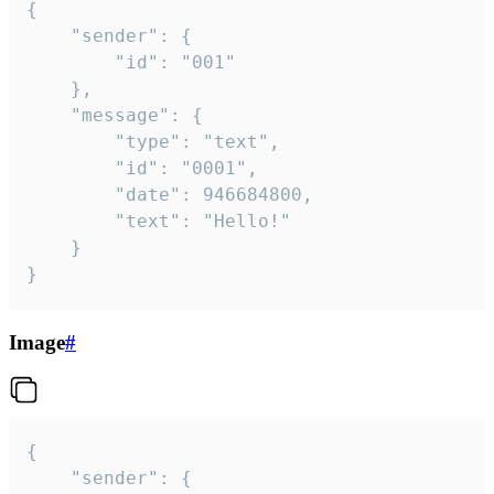
{

	"sender": {

		"id": "001"

	},

	"message": {

		"type": "text",

		"id": "0001",

		"date": 946684800,

		"text": "Hello!"

	}

}
Image
#
{

	"sender": {
