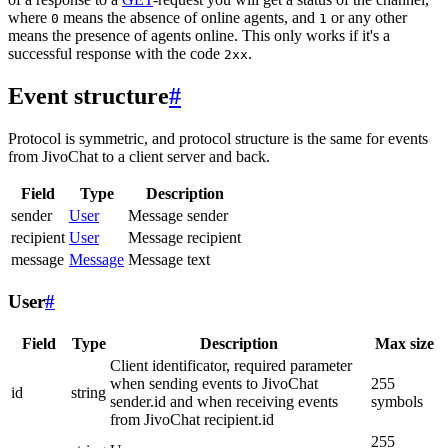
where
means the absence of online agents, and
or any other
0
1
means the presence of agents online. This only works if it's a
successful response with the code
.
2xx
Event structure
#
Protocol is symmetric, and protocol structure is the same for events
from JivoChat to a client server and back.
Field
Type
Description
sender
User
Message sender
recipient
User
Message recipient
message
Message
Message text
User
#
Field
Type
Description
Max size
Client identificator, required parameter
when sending events to JivoChat
255
id
string
sender.id and when receiving events
symbols
from JivoChat recipient.id
255