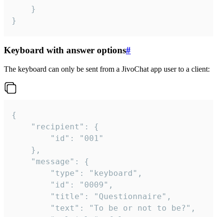
	}

}
Keyboard with answer options
#
The keyboard can only be sent from a JivoChat app user to a client:
{

	"recipient": {

		"id": "001"

	},

	"message": {

		"type": "keyboard",

		"id": "0009",

		"title": "Questionnaire",

		"text": "To be or not to be?",
