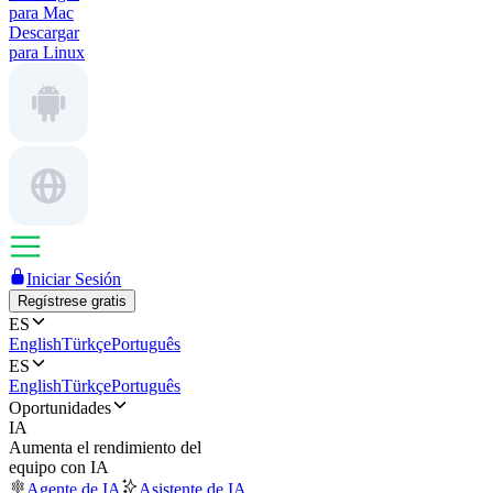
para Mac
Descargar
para Linux
Iniciar Sesión
Regístrese gratis
ES
English
Türkçe
Português
ES
English
Türkçe
Português
Oportunidades
IA
Aumenta el rendimiento del
equipo con IA
Agente de IA
Asistente de IA