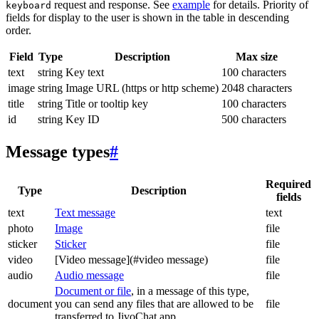
request and response. See
example
for details. Priority of
keyboard
fields for display to the user is shown in the table in descending
order.
Field
Type
Description
Max size
text
string
Key text
100 characters
image
string
Image URL (https or http scheme)
2048 characters
title
string
Title or tooltip key
100 characters
id
string
Key ID
500 characters
Message types
#
Required
Type
Description
fields
text
Text message
text
photo
Image
file
sticker
Sticker
file
video
[Video message](#video message)
file
audio
Audio message
file
Document or file
, in a message of this type,
document
you can send any files that are allowed to be
file
transferred to JivoChat app