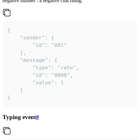
negative number - a negative chat rating.
{

	"sender": {

		"id": "001"

	},

	"message": {

		"type": "rate",

		"id": "0008",

		"value": 1

	}

}
Typing event
#