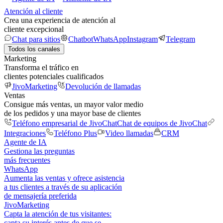
Atención al cliente
Crea una experiencia de atención al
cliente excepcional
Chat para sitios
Chatbot
WhatsApp
Instagram
Telegram
Todos los canales
Marketing
Transforma el tráfico en
clientes potenciales cualificados
JivoMarketing
Devolución de llamadas
Ventas
Consigue más ventas, un mayor valor medio
de los pedidos y una mayor base de clientes
Teléfono empresarial de JivoChat
Chat de equipos de JivoChat
Integraciones
Teléfono Plus
Video llamadas
CRM
Agente de IA
Gestiona las preguntas
más frecuentes
WhatsApp
Aumenta las ventas y ofrece asistencia
a tus clientes a través de su aplicación
de mensajería preferida
JivoMarketing
Capta la atención de tus visitantes:
capta su interés antes de que se