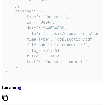
	},

	"message": {

		"type": "document",

		"id": "0006",

		"date": 946684800,

		"file": "https://example.com/document.pdf",

		"mime_type": "application/pdf",

		"file_name": "document.pdf",

		"file_size": 512,

		"title": "Title",

		"text": "Document comment."

	}

}
Location
#