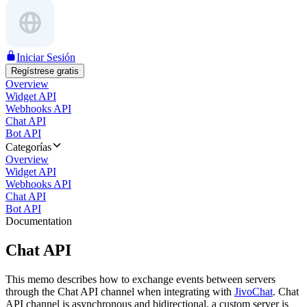
Iniciar Sesión
Regístrese gratis
Overview
Widget API
Webhooks API
Chat API
Bot API
Categorías
Overview
Widget API
Webhooks API
Chat API
Bot API
Documentation
Chat API
This memo describes how to exchange events between servers
through the Chat API channel when integrating with
JivoChat
. Chat
API channel is asynchronous and bidirectional, a custom server is