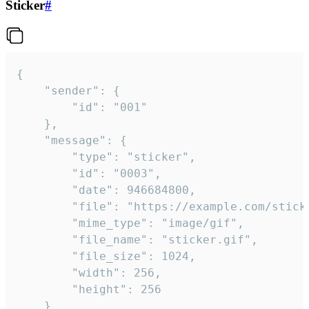
Sticker
#
{

	"sender": {

		"id": "001"

	},

	"message": {

		"type": "sticker",

		"id": "0003",

		"date": 946684800,

		"file": "https://example.com/sticker.gif",

		"mime_type": "image/gif",

		"file_name": "sticker.gif",

		"file_size": 1024,

		"width": 256,

		"height": 256

	}
