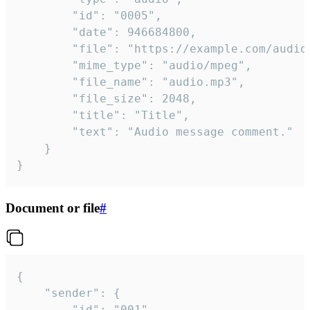
		"id": "0005",

		"date": 946684800,

		"file": "https://example.com/audio.mp3",

		"mime_type": "audio/mpeg",

		"file_name": "audio.mp3",

		"file_size": 2048,

		"title": "Title",

		"text": "Audio message comment."

	}

}
Document or file
#
{

	"sender": {

		"id": "001"
