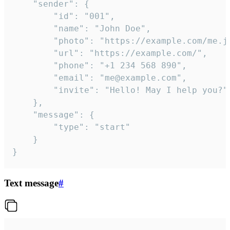
	"sender": {

		"id": "001",

		"name": "John Doe",

		"photo": "https://example.com/me.jpg",

		"url": "https://example.com/",

		"phone": "+1 234 568 890",

		"email": "me@example.com",

		"invite": "Hello! May I help you?"

	},

	"message": {

		"type": "start"

	}

}
Text message
#