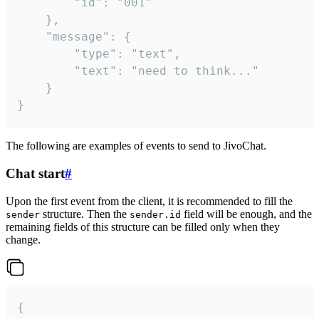
		"id": "001"

	},

	"message": {

		"type": "text",

		"text": "need to think..."

	}

}
The following are examples of events to send to JivoChat.
Chat start
#
Upon the first event from the client, it is recommended to fill the
structure. Then the
field will be enough, and the
sender
sender.id
remaining fields of this structure can be filled only when they
change.
{
