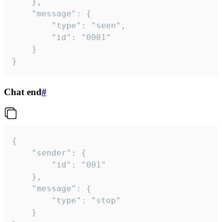
	},

	"message": {

		"type": "seen",

		"id": "0001"

	}

}
Chat end
#
{

	"sender": {

		"id": "001"

	},

	"message": {

		"type": "stop"

	}
