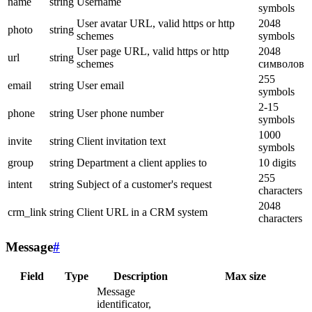
name
string
Username
symbols
User avatar URL, valid https or http
2048
photo
string
schemes
symbols
User page URL, valid https or http
2048
url
string
schemes
символов
255
email
string
User email
symbols
2-15
phone
string
User phone number
symbols
1000
invite
string
Client invitation text
symbols
group
string
Department a client applies to
10 digits
255
intent
string
Subject of a customer's request
characters
2048
crm_link
string
Client URL in a CRM system
characters
Message
#
Field
Type
Description
Max size
Message
identificator,