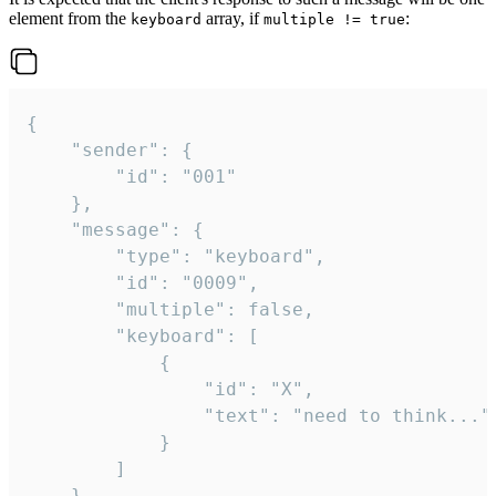
element from the
array, if
:
keyboard
multiple != true
{

	"sender": {

		"id": "001"

	},

	"message": {

		"type": "keyboard",

		"id": "0009",

		"multiple": false,

		"keyboard": [

			{

				"id": "X",

				"text": "need to think..."

			}

		]

	}
