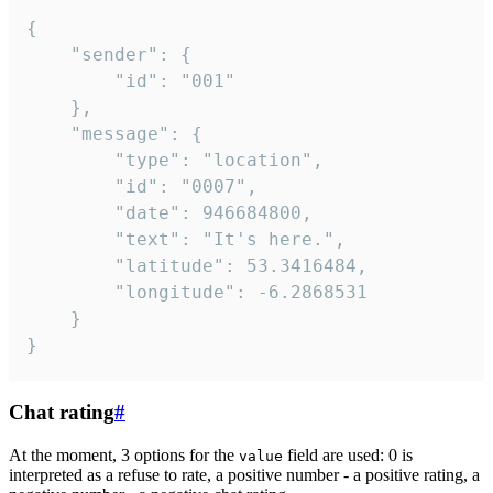
{

	"sender": {

		"id": "001"

	},

	"message": {

		"type": "location",

		"id": "0007",

		"date": 946684800,

		"text": "It's here.",

		"latitude": 53.3416484,

		"longitude": -6.2868531

	}

}
Chat rating
#
At the moment, 3 options for the
field are used: 0 is
value
interpreted as a refuse to rate, a positive number - a positive rating, a