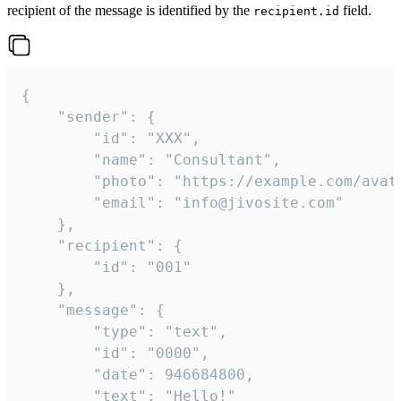
recipient of the message is identified by the
field.
recipient.id
{

	"sender": {

		"id": "XXX",

		"name": "Consultant",

		"photo": "https://example.com/avatar.png",

		"email": "info@jivosite.com"

	},

	"recipient": {

		"id": "001"

	},

	"message": {

		"type": "text",

		"id": "0000",

		"date": 946684800,

		"text": "Hello!"
