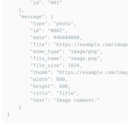
		"id": "001"

	},

	"message": {

		"type": "photo",

		"id": "0002",

		"date": 946684800,

		"file": "https://example.com/image.png",

		"mime_type": "image/png",

		"file_name": "image.png",

		"file_size": 1024,

		"thumb": "https://example.com/image_thumb.png",

		"width": 800,

		"height": 600,

		"title": "Title",

		"text": "Image comment."

	}

}