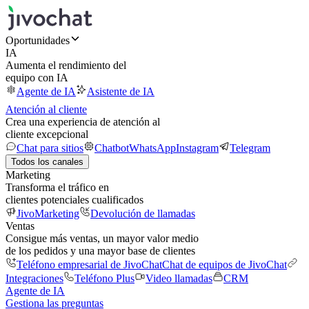
Oportunidades
IA
Aumenta el rendimiento del
equipo con IA
Agente de IA
Asistente de IA
Atención al cliente
Crea una experiencia de atención al
cliente excepcional
Chat para sitios
Chatbot
WhatsApp
Instagram
Telegram
Todos los canales
Marketing
Transforma el tráfico en
clientes potenciales cualificados
JivoMarketing
Devolución de llamadas
Ventas
Consigue más ventas, un mayor valor medio
de los pedidos y una mayor base de clientes
Teléfono empresarial de JivoChat
Chat de equipos de JivoChat
Integraciones
Teléfono Plus
Video llamadas
CRM
Agente de IA
Gestiona las preguntas