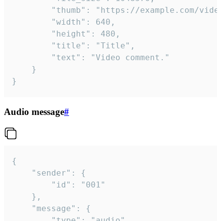
		"thumb": "https://example.com/video_thumb.png",

		"width": 640,

		"height": 480,

		"title": "Title",

		"text": "Video comment."

	}

}
Audio message
#
{

	"sender": {

		"id": "001"

	},

	"message": {

		"type": "audio",
