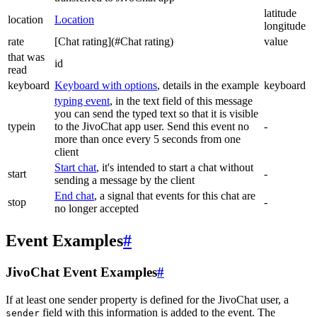
latitude
location
Location
longitude
rate
[Chat rating](#Chat rating)
value
that was
id
read
keyboard
Keyboard with options
, details in the example
keyboard
typing event
, in the text field of this message
you can send the typed text so that it is visible
typein
to the JivoChat app user. Send this event no
-
more than once every 5 seconds from one
client
Start chat
, it's intended to start a chat without
start
-
sending a message by the client
End chat
, a signal that events for this chat are
stop
-
no longer accepted
Event Examples
#
JivoChat Event Examples
#
If at least one sender property is defined for the JivoChat user, a
field with this information is added to the event. The
sender