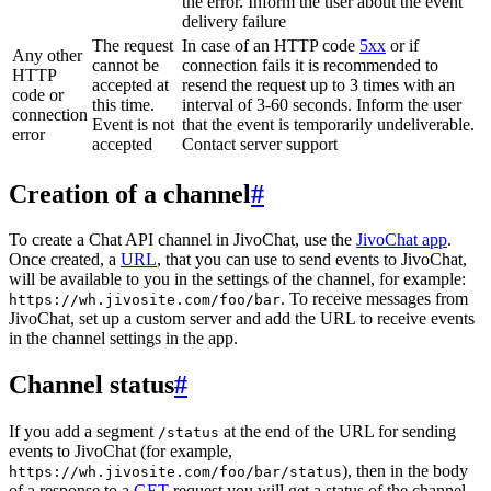
the error. Inform the user about the event
delivery failure
The request
In case of an HTTP code
5xx
or if
Any other
cannot be
connection fails it is recommended to
HTTP
accepted at
resend the request up to 3 times with an
code or
this time.
interval of 3-60 seconds. Inform the user
connection
Event is not
that the event is temporarily undeliverable.
error
accepted
Contact server support
Creation of a channel
#
To create a Chat API channel in JivoChat, use the
JivoChat app
.
Once created, a
URL
, that you can use to send events to JivoChat,
will be available to you in the settings of the channel, for example:
. To receive messages from
https://wh.jivosite.com/foo/bar
JivoChat, set up a custom server and add the URL to receive events
in the channel settings in the app.
Channel status
#
If you add a segment
at the end of the URL for sending
/status
events to JivoChat (for example,
), then in the body
https://wh.jivosite.com/foo/bar/status
of a response to a
GET
-request you will get a status of the channel,