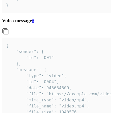
}
Video message
#
{

	"sender": {

		"id": "001"

	},

	"message": {

		"type": "video",

		"id": "0004",

		"date": 946684800,

		"file": "https://example.com/video.mp4",

		"mime_type": "video/mp4",

		"file_name": "video.mp4",

		"file_size": 1048576,
