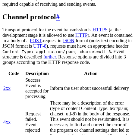
required capable of receiving and sending events.
Channel protocol
#
Transport protocol for the event transmission is
HTTPS
(at the
development stage it is allowed to use
HTTP
). An event is contained
in a body of a
POST
-request in
JSON
format (note: text encoding in
JSON format is
UTF-8
), requests must have an appropriate header
. Event
Content-Type: application/json; charset=utf-8
structure is described
further
. Response options are divided into 3
groups according to the HTTP-response code.
Code
Description
Action
Success.
Event is
2xx
Inform the user about successfull delivery
accepted for
processing
There may be a description of the error
(type of content Content-Type: text/plain;
Request
charset=utf-8) in the body of the response.
failed.
This event should not be resubmitted. It is
4xx
Event
necessary to find and correct the error of
rejected
the program or channel settings that led to