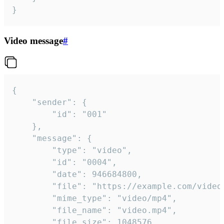
}
Video message
#
{

	"sender": {

		"id": "001"

	},

	"message": {

		"type": "video",

		"id": "0004",

		"date": 946684800,

		"file": "https://example.com/video.mp4",

		"mime_type": "video/mp4",

		"file_name": "video.mp4",

		"file_size": 1048576,
