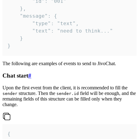
		"id": "001"

	},

	"message": {

		"type": "text",

		"text": "need to think..."

	}

}
The following are examples of events to send to JivoChat.
Chat start
#
Upon the first event from the client, it is recommended to fill the
structure. Then the
field will be enough, and the
sender
sender.id
remaining fields of this structure can be filled only when they
change.
{
