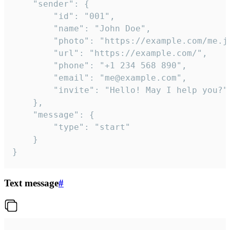
	"sender": {

		"id": "001",

		"name": "John Doe",

		"photo": "https://example.com/me.jpg",

		"url": "https://example.com/",

		"phone": "+1 234 568 890",

		"email": "me@example.com",

		"invite": "Hello! May I help you?"

	},

	"message": {

		"type": "start"

	}

}
Text message
#