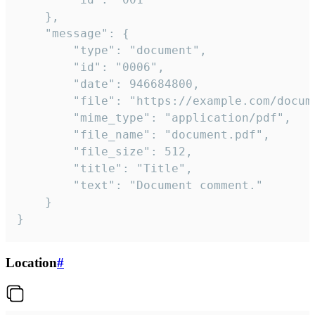
	},

	"message": {

		"type": "document",

		"id": "0006",

		"date": 946684800,

		"file": "https://example.com/document.pdf",

		"mime_type": "application/pdf",

		"file_name": "document.pdf",

		"file_size": 512,

		"title": "Title",

		"text": "Document comment."

	}

}
Location
#