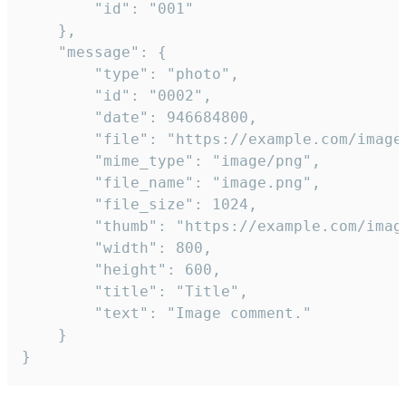
		"id": "001"

	},

	"message": {

		"type": "photo",

		"id": "0002",

		"date": 946684800,

		"file": "https://example.com/image.png",

		"mime_type": "image/png",

		"file_name": "image.png",

		"file_size": 1024,

		"thumb": "https://example.com/image_thumb.png",

		"width": 800,

		"height": 600,

		"title": "Title",

		"text": "Image comment."

	}

}