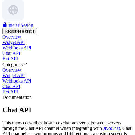
Iniciar Sesión
Regístrese gratis
Overview
Widget API
Webhooks API
Chat API
Bot API
Categorías
Overview
Widget API
Webhooks API
Chat API
Bot API
Documentation
Chat API
This memo describes how to exchange events between servers
through the Chat API channel when integrating with
JivoChat
. Chat
API channel is asynchronous and bidirectional, a custom server is