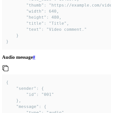
		"thumb": "https://example.com/video_thumb.png",

		"width": 640,

		"height": 480,

		"title": "Title",

		"text": "Video comment."

	}

}
Audio message
#
{

	"sender": {

		"id": "001"

	},

	"message": {

		"type": "audio",
