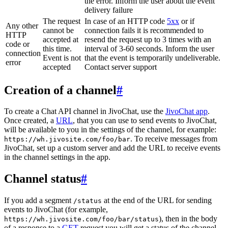
the error. Inform the user about the event
delivery failure
The request
In case of an HTTP code
5xx
or if
Any other
cannot be
connection fails it is recommended to
HTTP
accepted at
resend the request up to 3 times with an
code or
this time.
interval of 3-60 seconds. Inform the user
connection
Event is not
that the event is temporarily undeliverable.
error
accepted
Contact server support
Creation of a channel
#
To create a Chat API channel in JivoChat, use the
JivoChat app
.
Once created, a
URL
, that you can use to send events to JivoChat,
will be available to you in the settings of the channel, for example:
. To receive messages from
https://wh.jivosite.com/foo/bar
JivoChat, set up a custom server and add the URL to receive events
in the channel settings in the app.
Channel status
#
If you add a segment
at the end of the URL for sending
/status
events to JivoChat (for example,
), then in the body
https://wh.jivosite.com/foo/bar/status
of a response to a
GET
-request you will get a status of the channel,