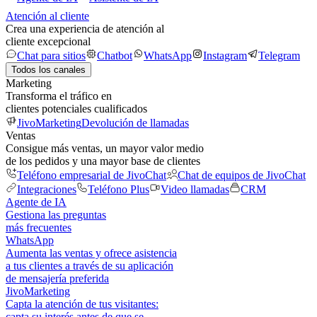
Atención al cliente
Crea una experiencia de atención al
cliente excepcional
Chat para sitios
Chatbot
WhatsApp
Instagram
Telegram
Todos los canales
Marketing
Transforma el tráfico en
clientes potenciales cualificados
JivoMarketing
Devolución de llamadas
Ventas
Consigue más ventas, un mayor valor medio
de los pedidos y una mayor base de clientes
Teléfono empresarial de JivoChat
Chat de equipos de JivoChat
Integraciones
Teléfono Plus
Video llamadas
CRM
Agente de IA
Gestiona las preguntas
más frecuentes
WhatsApp
Aumenta las ventas y ofrece asistencia
a tus clientes a través de su aplicación
de mensajería preferida
JivoMarketing
Capta la atención de tus visitantes:
capta su interés antes de que se