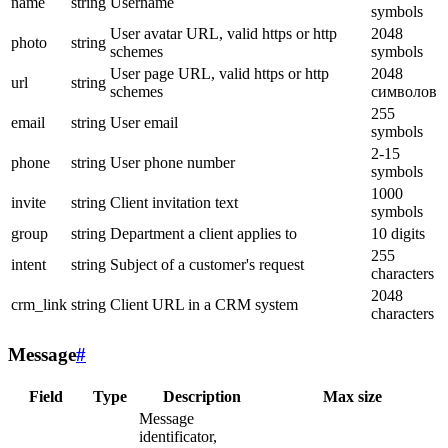
name
string
Username
symbols
User avatar URL, valid https or http
2048
photo
string
schemes
symbols
User page URL, valid https or http
2048
url
string
schemes
символов
255
email
string
User email
symbols
2-15
phone
string
User phone number
symbols
1000
invite
string
Client invitation text
symbols
group
string
Department a client applies to
10 digits
255
intent
string
Subject of a customer's request
characters
2048
crm_link
string
Client URL in a CRM system
characters
Message
#
Field
Type
Description
Max size
Message
identificator,