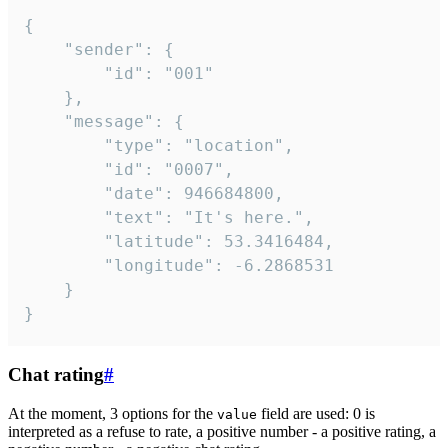
{

	"sender": {

		"id": "001"

	},

	"message": {

		"type": "location",

		"id": "0007",

		"date": 946684800,

		"text": "It's here.",

		"latitude": 53.3416484,

		"longitude": -6.2868531

	}

}
Chat rating
#
At the moment, 3 options for the
field are used: 0 is
value
interpreted as a refuse to rate, a positive number - a positive rating, a