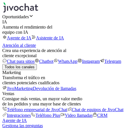
Oportunidades
IA
Aumenta el rendimiento del
equipo con IA
Agente de IA
Asistente de IA
Atención al cliente
Crea una experiencia de atención al
cliente excepcional
Chat para sitios
Chatbot
WhatsApp
Instagram
Telegram
Todos los canales
Marketing
Transforma el tráfico en
clientes potenciales cualificados
JivoMarketing
Devolución de llamadas
Ventas
Consigue más ventas, un mayor valor medio
de los pedidos y una mayor base de clientes
Teléfono empresarial de JivoChat
Chat de equipos de JivoChat
Integraciones
Teléfono Plus
Video llamadas
CRM
Agente de IA
Gestiona las preguntas