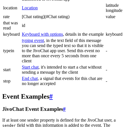
latitude
location
Location
longitude
rate
[Chat rating](#Chat rating)
value
that was
id
read
keyboard
Keyboard with options
, details in the example
keyboard
typing event
, in the text field of this message
you can send the typed text so that it is visible
typein
to the JivoChat app user. Send this event no
-
more than once every 5 seconds from one
client
Start chat
, it's intended to start a chat without
start
-
sending a message by the client
End chat
, a signal that events for this chat are
stop
-
no longer accepted
Event Examples
#
JivoChat Event Examples
#
If at least one sender property is defined for the JivoChat user, a
field with this information is added to the event. The
sender