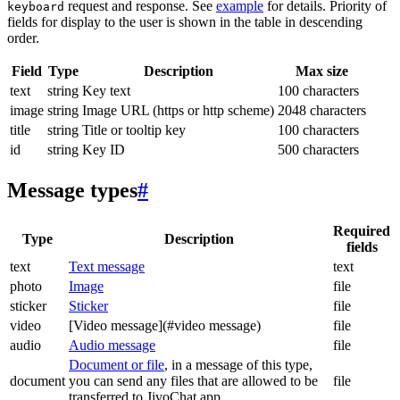
request and response. See
example
for details. Priority of
keyboard
fields for display to the user is shown in the table in descending
order.
Field
Type
Description
Max size
text
string
Key text
100 characters
image
string
Image URL (https or http scheme)
2048 characters
title
string
Title or tooltip key
100 characters
id
string
Key ID
500 characters
Message types
#
Required
Type
Description
fields
text
Text message
text
photo
Image
file
sticker
Sticker
file
video
[Video message](#video message)
file
audio
Audio message
file
Document or file
, in a message of this type,
document
you can send any files that are allowed to be
file
transferred to JivoChat app