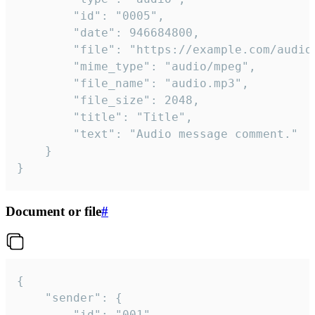
		"id": "0005",

		"date": 946684800,

		"file": "https://example.com/audio.mp3",

		"mime_type": "audio/mpeg",

		"file_name": "audio.mp3",

		"file_size": 2048,

		"title": "Title",

		"text": "Audio message comment."

	}

}
Document or file
#
{

	"sender": {

		"id": "001"
