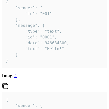
{

	"sender": {

		"id": "001"

	},

	"message": {

		"type": "text",

		"id": "0001",

		"date": 946684800,

		"text": "Hello!"

	}

}
Image
#
{

	"sender": {
