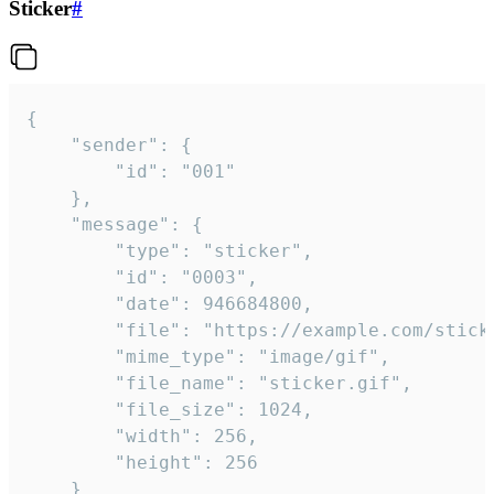
Sticker
#
{

	"sender": {

		"id": "001"

	},

	"message": {

		"type": "sticker",

		"id": "0003",

		"date": 946684800,

		"file": "https://example.com/sticker.gif",

		"mime_type": "image/gif",

		"file_name": "sticker.gif",

		"file_size": 1024,

		"width": 256,

		"height": 256

	}
