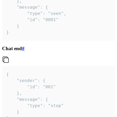
	},

	"message": {

		"type": "seen",

		"id": "0001"

	}

}
Chat end
#
{

	"sender": {

		"id": "001"

	},

	"message": {

		"type": "stop"

	}
