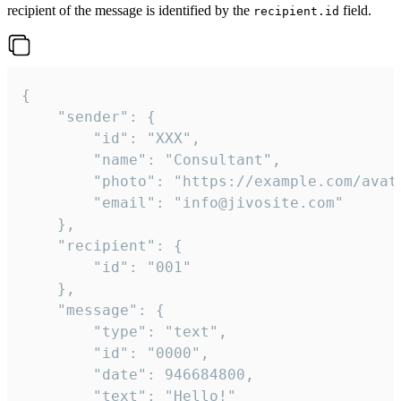
recipient of the message is identified by the
field.
recipient.id
{

	"sender": {

		"id": "XXX",

		"name": "Consultant",

		"photo": "https://example.com/avatar.png",

		"email": "info@jivosite.com"

	},

	"recipient": {

		"id": "001"

	},

	"message": {

		"type": "text",

		"id": "0000",

		"date": 946684800,

		"text": "Hello!"
