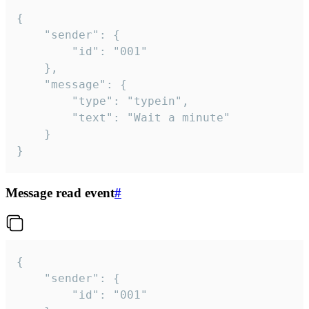
{

	"sender": {

		"id": "001"

	},

	"message": {

		"type": "typein",

		"text": "Wait a minute"

	}

}
Message read event
#
{

	"sender": {

		"id": "001"
