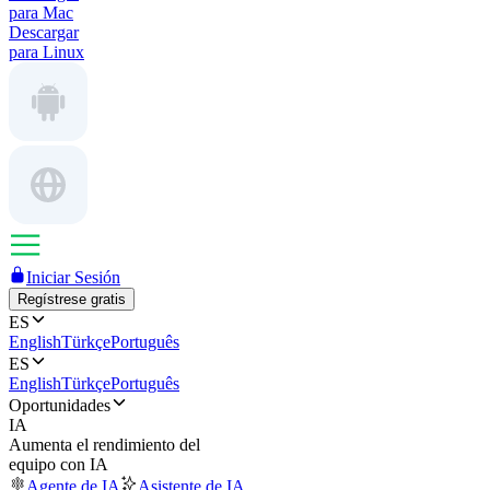
para Mac
Descargar
para Linux
Iniciar Sesión
Regístrese gratis
ES
English
Türkçe
Português
ES
English
Türkçe
Português
Oportunidades
IA
Aumenta el rendimiento del
equipo con IA
Agente de IA
Asistente de IA