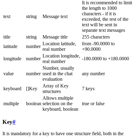
It is recommended to limit
the length to 1000
characters - if it is
text
string
Message text
exceeded, the rest of the
text will be sent in
separate text messages
title
string
Message title
255 characters
Location latitude,
from -90.0000 to
latitude
number
real number
+90.0000
Location longitude,
longitude
number
-180.0000 to +180.0000
real number
Number, usually
value
number
used in the chat
any number
evaluation
Array of Key
keyboard
[]Key
7 keys
structures
Allows multiple
multiple
boolean
selection on the
true or false
keyboard, boolean
Key
#
It is mandatory for a key to have one structure field, both in the