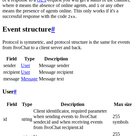
where
means the absence of online agents, and
or any other
0
1
means the presence of agents online. This only works if it's a
successful response with the code
.
2xx
Event structure
#
Protocol is symmetric, and protocol structure is the same for events
from JivoChat to a client server and back.
Field
Type
Description
sender
User
Message sender
recipient
User
Message recipient
message
Message
Message text
User
#
Field
Type
Description
Max size
Client identificator, required parameter
when sending events to JivoChat
255
id
string
sender.id and when receiving events
symbols
from JivoChat recipient.id
255