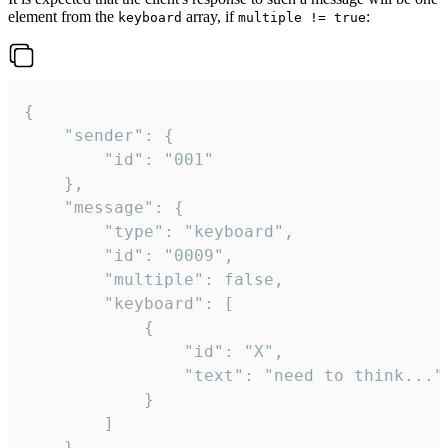
element from the
array, if
:
keyboard
multiple != true
{

	"sender": {

		"id": "001"

	},

	"message": {

		"type": "keyboard",

		"id": "0009",

		"multiple": false,

		"keyboard": [

			{

				"id": "X",

				"text": "need to think..."

			}

		]

	}
