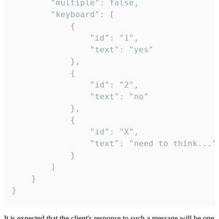
		"multiple": false,

		"keyboard": [

			{

				"id": "1",

				"text": "yes"

			},

			{

				"id": "2",

				"text": "no"

			},

			{

				"id": "X",

				"text": "need to think..."

			}

		]

	}

}
It is expected that the client's response to such a message will be one