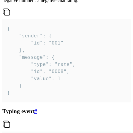
negative number - a negative chat rating.
{

	"sender": {

		"id": "001"

	},

	"message": {

		"type": "rate",

		"id": "0008",

		"value": 1

	}

}
Typing event
#