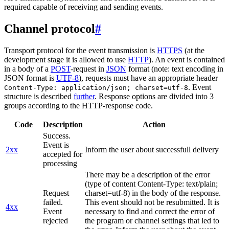
required capable of receiving and sending events.
Channel protocol
#
Transport protocol for the event transmission is
HTTPS
(at the
development stage it is allowed to use
HTTP
). An event is contained
in a body of a
POST
-request in
JSON
format (note: text encoding in
JSON format is
UTF-8
), requests must have an appropriate header
. Event
Content-Type: application/json; charset=utf-8
structure is described
further
. Response options are divided into 3
groups according to the HTTP-response code.
Code
Description
Action
Success.
Event is
2xx
Inform the user about successfull delivery
accepted for
processing
There may be a description of the error
(type of content Content-Type: text/plain;
Request
charset=utf-8) in the body of the response.
failed.
This event should not be resubmitted. It is
4xx
Event
necessary to find and correct the error of
rejected
the program or channel settings that led to