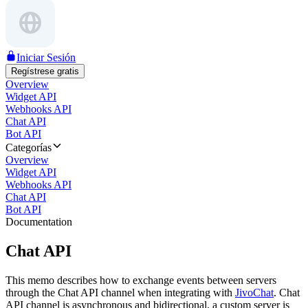
Iniciar Sesión
Regístrese gratis
Overview
Widget API
Webhooks API
Chat API
Bot API
Categorías
Overview
Widget API
Webhooks API
Chat API
Bot API
Documentation
Chat API
This memo describes how to exchange events between servers
through the Chat API channel when integrating with
JivoChat
. Chat
API channel is asynchronous and bidirectional, a custom server is