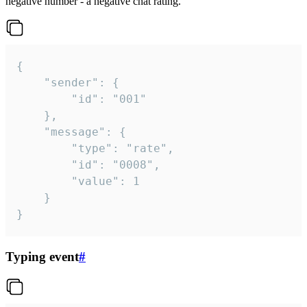
negative number - a negative chat rating.
{

	"sender": {

		"id": "001"

	},

	"message": {

		"type": "rate",

		"id": "0008",

		"value": 1

	}

}
Typing event
#