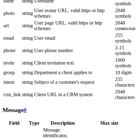
name
string
Username
symbols
User avatar URL, valid https or http
2048
photo
string
schemes
symbols
User page URL, valid https or http
2048
url
string
schemes
символов
255
email
string
User email
symbols
2-15
phone
string
User phone number
symbols
1000
invite
string
Client invitation text
symbols
group
string
Department a client applies to
10 digits
255
intent
string
Subject of a customer's request
characters
2048
crm_link
string
Client URL in a CRM system
characters
Message
#
Field
Type
Description
Max size
Message
identificator,