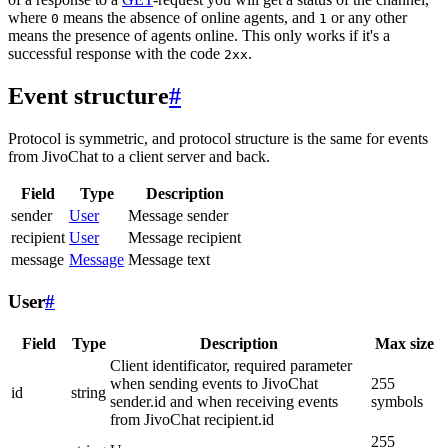
where
means the absence of online agents, and
or any other
0
1
means the presence of agents online. This only works if it's a
successful response with the code
.
2xx
Event structure
#
Protocol is symmetric, and protocol structure is the same for events
from JivoChat to a client server and back.
Field
Type
Description
sender
User
Message sender
recipient
User
Message recipient
message
Message
Message text
User
#
Field
Type
Description
Max size
Client identificator, required parameter
when sending events to JivoChat
255
id
string
sender.id and when receiving events
symbols
from JivoChat recipient.id
255