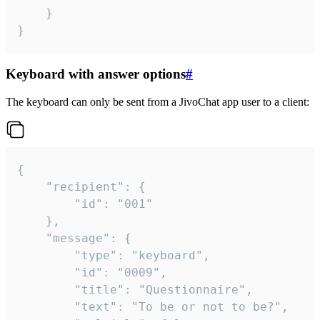
	}

}
Keyboard with answer options
#
The keyboard can only be sent from a JivoChat app user to a client:
{

	"recipient": {

		"id": "001"

	},

	"message": {

		"type": "keyboard",

		"id": "0009",

		"title": "Questionnaire",

		"text": "To be or not to be?",
