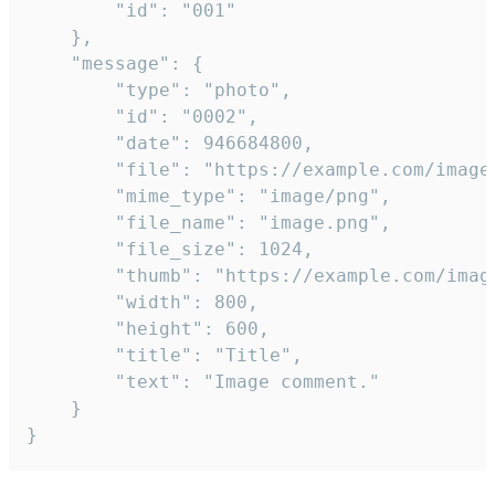
		"id": "001"

	},

	"message": {

		"type": "photo",

		"id": "0002",

		"date": 946684800,

		"file": "https://example.com/image.png",

		"mime_type": "image/png",

		"file_name": "image.png",

		"file_size": 1024,

		"thumb": "https://example.com/image_thumb.png",

		"width": 800,

		"height": 600,

		"title": "Title",

		"text": "Image comment."

	}

}