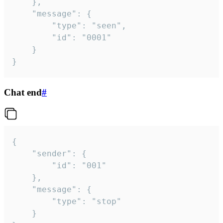
	},

	"message": {

		"type": "seen",

		"id": "0001"

	}

}
Chat end
#
{

	"sender": {

		"id": "001"

	},

	"message": {

		"type": "stop"

	}
