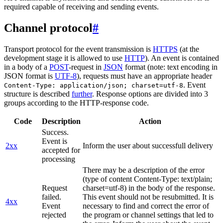
required capable of receiving and sending events.
Channel protocol
#
Transport protocol for the event transmission is
HTTPS
(at the
development stage it is allowed to use
HTTP
). An event is contained
in a body of a
POST
-request in
JSON
format (note: text encoding in
JSON format is
UTF-8
), requests must have an appropriate header
. Event
Content-Type: application/json; charset=utf-8
structure is described
further
. Response options are divided into 3
groups according to the HTTP-response code.
Code
Description
Action
Success.
Event is
2xx
Inform the user about successfull delivery
accepted for
processing
There may be a description of the error
(type of content Content-Type: text/plain;
Request
charset=utf-8) in the body of the response.
failed.
This event should not be resubmitted. It is
4xx
Event
necessary to find and correct the error of
rejected
the program or channel settings that led to