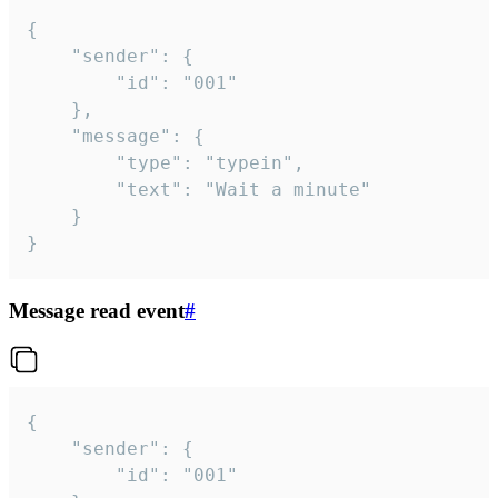
{

	"sender": {

		"id": "001"

	},

	"message": {

		"type": "typein",

		"text": "Wait a minute"

	}

}
Message read event
#
{

	"sender": {

		"id": "001"
