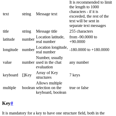
It is recommended to limit
the length to 1000
characters - if it is
text
string
Message text
exceeded, the rest of the
text will be sent in
separate text messages
title
string
Message title
255 characters
Location latitude,
from -90.0000 to
latitude
number
real number
+90.0000
Location longitude,
longitude
number
-180.0000 to +180.0000
real number
Number, usually
value
number
used in the chat
any number
evaluation
Array of Key
keyboard
[]Key
7 keys
structures
Allows multiple
multiple
boolean
selection on the
true or false
keyboard, boolean
Key
#
It is mandatory for a key to have one structure field, both in the