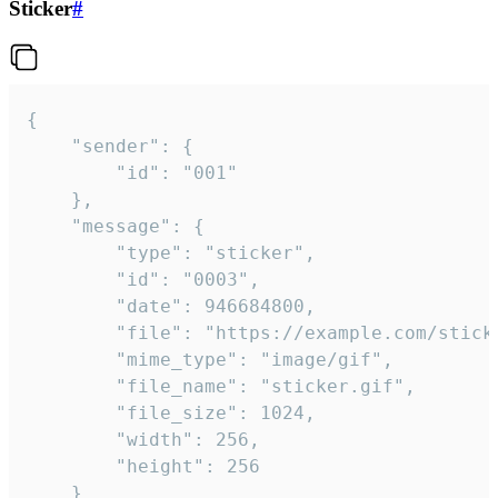
Sticker
#
{

	"sender": {

		"id": "001"

	},

	"message": {

		"type": "sticker",

		"id": "0003",

		"date": 946684800,

		"file": "https://example.com/sticker.gif",

		"mime_type": "image/gif",

		"file_name": "sticker.gif",

		"file_size": 1024,

		"width": 256,

		"height": 256

	}
