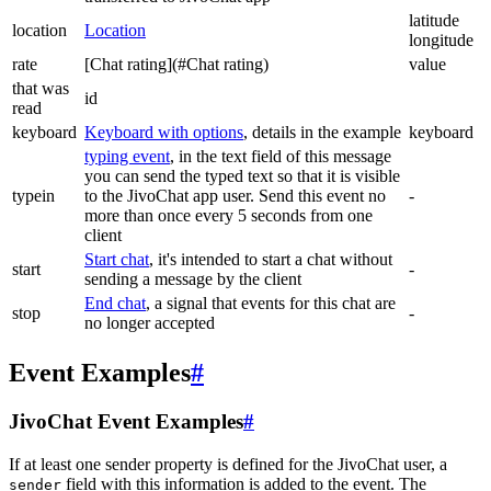
latitude
location
Location
longitude
rate
[Chat rating](#Chat rating)
value
that was
id
read
keyboard
Keyboard with options
, details in the example
keyboard
typing event
, in the text field of this message
you can send the typed text so that it is visible
typein
to the JivoChat app user. Send this event no
-
more than once every 5 seconds from one
client
Start chat
, it's intended to start a chat without
start
-
sending a message by the client
End chat
, a signal that events for this chat are
stop
-
no longer accepted
Event Examples
#
JivoChat Event Examples
#
If at least one sender property is defined for the JivoChat user, a
field with this information is added to the event. The
sender