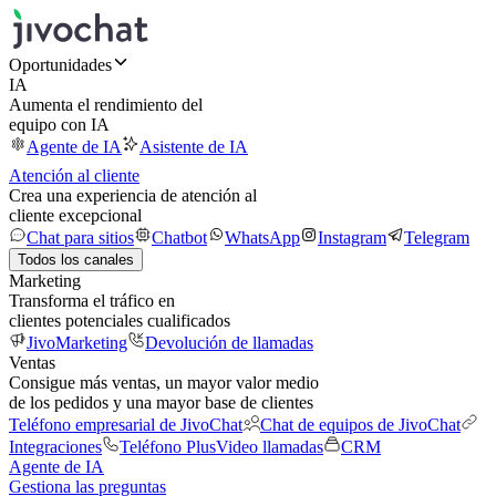
Oportunidades
IA
Aumenta el rendimiento del
equipo con IA
Agente de IA
Asistente de IA
Atención al cliente
Crea una experiencia de atención al
cliente excepcional
Chat para sitios
Chatbot
WhatsApp
Instagram
Telegram
Todos los canales
Marketing
Transforma el tráfico en
clientes potenciales cualificados
JivoMarketing
Devolución de llamadas
Ventas
Consigue más ventas, un mayor valor medio
de los pedidos y una mayor base de clientes
Teléfono empresarial de JivoChat
Chat de equipos de JivoChat
Integraciones
Teléfono Plus
Video llamadas
CRM
Agente de IA
Gestiona las preguntas