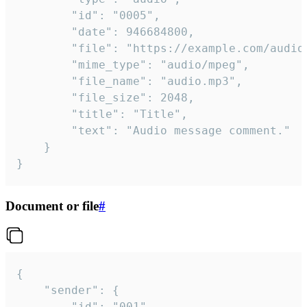
		"id": "0005",

		"date": 946684800,

		"file": "https://example.com/audio.mp3",

		"mime_type": "audio/mpeg",

		"file_name": "audio.mp3",

		"file_size": 2048,

		"title": "Title",

		"text": "Audio message comment."

	}

}
Document or file
#
{

	"sender": {

		"id": "001"
