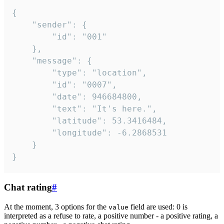
{

	"sender": {

		"id": "001"

	},

	"message": {

		"type": "location",

		"id": "0007",

		"date": 946684800,

		"text": "It's here.",

		"latitude": 53.3416484,

		"longitude": -6.2868531

	}

}
Chat rating
#
At the moment, 3 options for the
field are used: 0 is
value
interpreted as a refuse to rate, a positive number - a positive rating, a