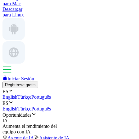
para Mac
Descargar
para Linux
Iniciar Sesión
Regístrese gratis
ES
English
Türkçe
Português
ES
English
Türkçe
Português
Oportunidades
IA
Aumenta el rendimiento del
equipo con IA
Agente de IA
Asistente de IA