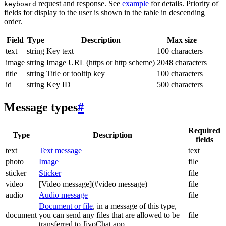
request and response. See
example
for details. Priority of
keyboard
fields for display to the user is shown in the table in descending
order.
Field
Type
Description
Max size
text
string
Key text
100 characters
image
string
Image URL (https or http scheme)
2048 characters
title
string
Title or tooltip key
100 characters
id
string
Key ID
500 characters
Message types
#
Required
Type
Description
fields
text
Text message
text
photo
Image
file
sticker
Sticker
file
video
[Video message](#video message)
file
audio
Audio message
file
Document or file
, in a message of this type,
document
you can send any files that are allowed to be
file
transferred to JivoChat app