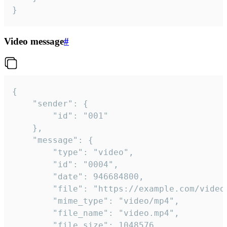
}
Video message
#
{

	"sender": {

		"id": "001"

	},

	"message": {

		"type": "video",

		"id": "0004",

		"date": 946684800,

		"file": "https://example.com/video.mp4",

		"mime_type": "video/mp4",

		"file_name": "video.mp4",

		"file_size": 1048576,
