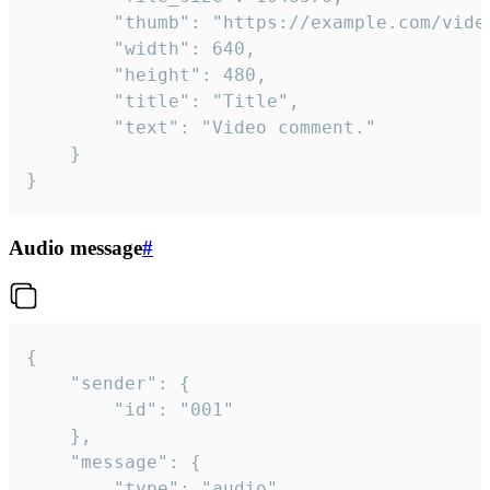
		"thumb": "https://example.com/video_thumb.png",

		"width": 640,

		"height": 480,

		"title": "Title",

		"text": "Video comment."

	}

}
Audio message
#
{

	"sender": {

		"id": "001"

	},

	"message": {

		"type": "audio",
