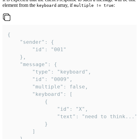
element from the
array, if
:
keyboard
multiple != true
{

	"sender": {

		"id": "001"

	},

	"message": {

		"type": "keyboard",

		"id": "0009",

		"multiple": false,

		"keyboard": [

			{

				"id": "X",

				"text": "need to think..."

			}

		]

	}
