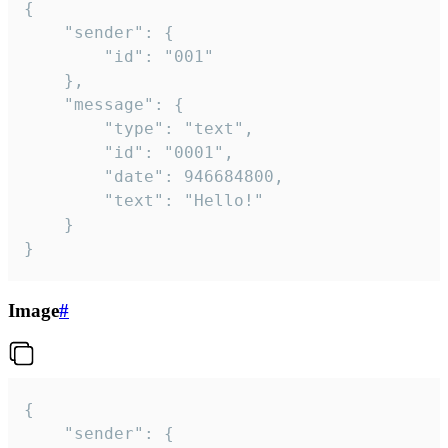
{

	"sender": {

		"id": "001"

	},

	"message": {

		"type": "text",

		"id": "0001",

		"date": 946684800,

		"text": "Hello!"

	}

}
Image
#
{

	"sender": {
