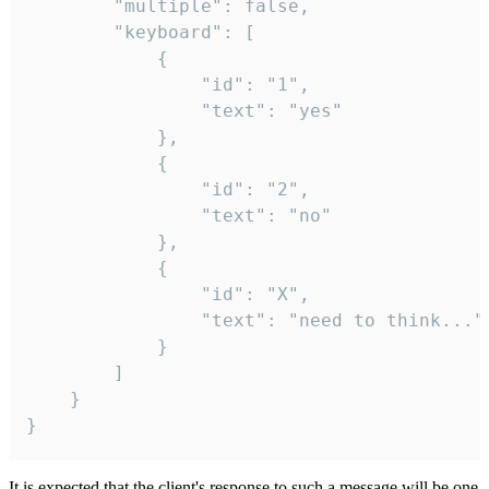
		"multiple": false,

		"keyboard": [

			{

				"id": "1",

				"text": "yes"

			},

			{

				"id": "2",

				"text": "no"

			},

			{

				"id": "X",

				"text": "need to think..."

			}

		]

	}

}
It is expected that the client's response to such a message will be one