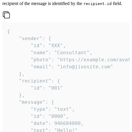
recipient of the message is identified by the
field.
recipient.id
{

	"sender": {

		"id": "XXX",

		"name": "Consultant",

		"photo": "https://example.com/avatar.png",

		"email": "info@jivosite.com"

	},

	"recipient": {

		"id": "001"

	},

	"message": {

		"type": "text",

		"id": "0000",

		"date": 946684800,

		"text": "Hello!"
