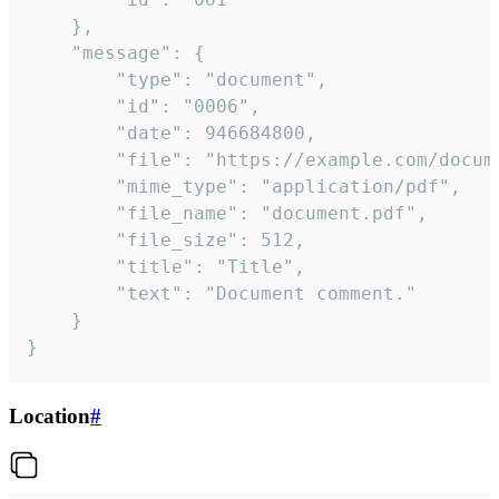
	},

	"message": {

		"type": "document",

		"id": "0006",

		"date": 946684800,

		"file": "https://example.com/document.pdf",

		"mime_type": "application/pdf",

		"file_name": "document.pdf",

		"file_size": 512,

		"title": "Title",

		"text": "Document comment."

	}

}
Location
#