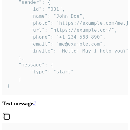
	"sender": {

		"id": "001",

		"name": "John Doe",

		"photo": "https://example.com/me.jpg",

		"url": "https://example.com/",

		"phone": "+1 234 568 890",

		"email": "me@example.com",

		"invite": "Hello! May I help you?"

	},

	"message": {

		"type": "start"

	}

}
Text message
#