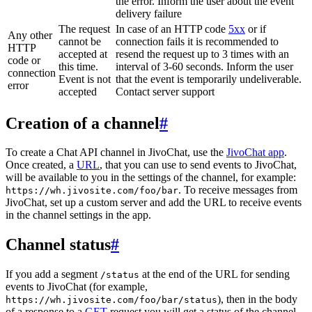
the error. Inform the user about the event
delivery failure
The request
In case of an HTTP code
5xx
or if
Any other
cannot be
connection fails it is recommended to
HTTP
accepted at
resend the request up to 3 times with an
code or
this time.
interval of 3-60 seconds. Inform the user
connection
Event is not
that the event is temporarily undeliverable.
error
accepted
Contact server support
Creation of a channel
#
To create a Chat API channel in JivoChat, use the
JivoChat app
.
Once created, a
URL
, that you can use to send events to JivoChat,
will be available to you in the settings of the channel, for example:
. To receive messages from
https://wh.jivosite.com/foo/bar
JivoChat, set up a custom server and add the URL to receive events
in the channel settings in the app.
Channel status
#
If you add a segment
at the end of the URL for sending
/status
events to JivoChat (for example,
), then in the body
https://wh.jivosite.com/foo/bar/status
of a response to a
GET
-request you will get a status of the channel,