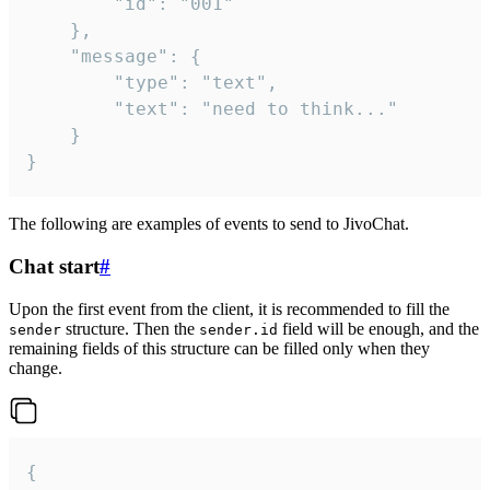
		"id": "001"

	},

	"message": {

		"type": "text",

		"text": "need to think..."

	}

}
The following are examples of events to send to JivoChat.
Chat start
#
Upon the first event from the client, it is recommended to fill the
structure. Then the
field will be enough, and the
sender
sender.id
remaining fields of this structure can be filled only when they
change.
{
