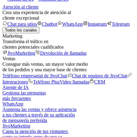
Atención al cliente
Crea una experiencia de atención al
cliente excepcional
Chat para sitios
Chatbot
WhatsApp
Instagram
Telegram
Todos los canales
Marketing
Transforma el tráfico en
clientes potenciales cualificados
JivoMarketing
Devolución de llamadas
Ventas
Consigue más ventas, un mayor valor medio
de los pedidos y una mayor base de clientes
Teléfono empresarial de JivoChat
Chat de equipos de JivoChat
Integraciones
Teléfono Plus
Video llamadas
CRM
Agente de IA
Gestiona las preguntas
más frecuentes
WhatsApp
Aumenta las ventas y ofrece asistencia
a tus clientes a través de su aplicación
de mensajería preferida
JivoMarketing
Capta la atención de tus visitantes:
capta su interés antes de que se