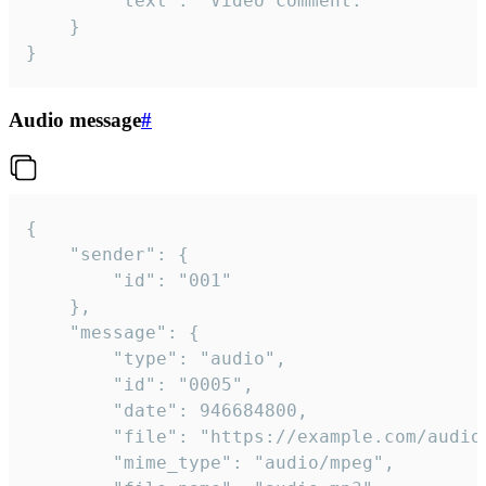
		"text": "Video comment."

	}

}
Audio message
#
{

	"sender": {

		"id": "001"

	},

	"message": {

		"type": "audio",

		"id": "0005",

		"date": 946684800,

		"file": "https://example.com/audio.mp3",

		"mime_type": "audio/mpeg",
