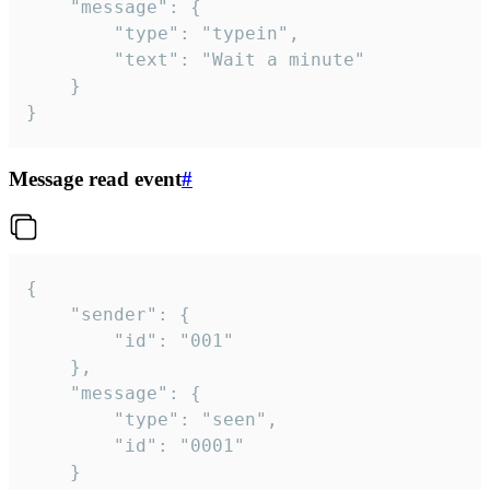
	"message": {

		"type": "typein",

		"text": "Wait a minute"

	}

}
Message read event
#
{

	"sender": {

		"id": "001"

	},

	"message": {

		"type": "seen",

		"id": "0001"

	}
