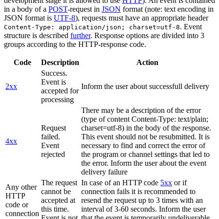
development stage it is allowed to use
HTTP
). An event is contained
in a body of a
POST
-request in
JSON
format (note: text encoding in
JSON format is
UTF-8
), requests must have an appropriate header
. Event
Content-Type: application/json; charset=utf-8
structure is described
further
. Response options are divided into 3
groups according to the HTTP-response code.
Code
Description
Action
Success.
Event is
2xx
Inform the user about successfull delivery
accepted for
processing
There may be a description of the error
(type of content Content-Type: text/plain;
Request
charset=utf-8) in the body of the response.
failed.
This event should not be resubmitted. It is
4xx
Event
necessary to find and correct the error of
rejected
the program or channel settings that led to
the error. Inform the user about the event
delivery failure
The request
In case of an HTTP code
5xx
or if
Any other
cannot be
connection fails it is recommended to
HTTP
accepted at
resend the request up to 3 times with an
code or
this time.
interval of 3-60 seconds. Inform the user
connection
Event is not
that the event is temporarily undeliverable.