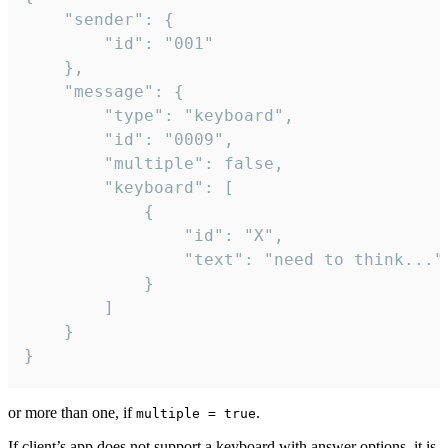
	"sender": {

		"id": "001"

	},

	"message": {

		"type": "keyboard",

		"id": "0009",

		"multiple": false,

		"keyboard": [

			{

				"id": "X",

				"text": "need to think..."

			}

		]

	}

}
or more than one, if
.
multiple = true
If client’s app does not support a keyboard with answer options, it is