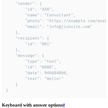
	"sender": {

		"id": "XXX",

		"name": "Consultant",

		"photo": "https://example.com/avatar.png",

		"email": "info@jivosite.com"

	},

	"recipient": {

		"id": "001"

	},

	"message": {

		"type": "text",

		"id": "0000",

		"date": 946684800,

		"text": "Hello!"

	}

}
Keyboard with answer options
#