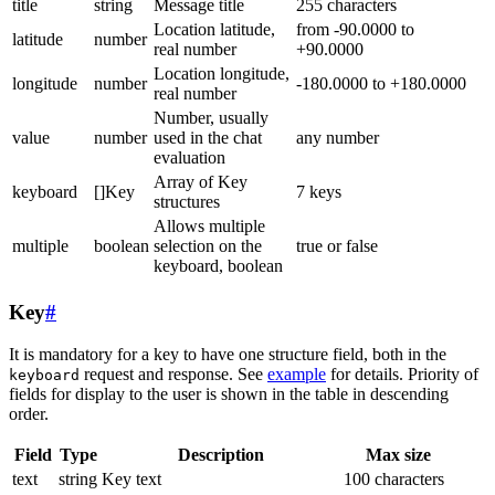
title
string
Message title
255 characters
Location latitude,
from -90.0000 to
latitude
number
real number
+90.0000
Location longitude,
longitude
number
-180.0000 to +180.0000
real number
Number, usually
value
number
used in the chat
any number
evaluation
Array of Key
keyboard
[]Key
7 keys
structures
Allows multiple
multiple
boolean
selection on the
true or false
keyboard, boolean
Key
#
It is mandatory for a key to have one structure field, both in the
request and response. See
example
for details. Priority of
keyboard
fields for display to the user is shown in the table in descending
order.
Field
Type
Description
Max size
text
string
Key text
100 characters