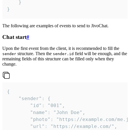
	}

}
The following are examples of events to send to JivoChat.
Chat start
#
Upon the first event from the client, it is recommended to fill the
structure. Then the
field will be enough, and the
sender
sender.id
remaining fields of this structure can be filled only when they
change.
{

	"sender": {

		"id": "001",

		"name": "John Doe",

		"photo": "https://example.com/me.jpg",

		"url": "https://example.com/",
