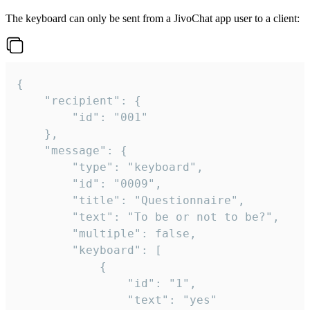
The keyboard can only be sent from a JivoChat app user to a client:
{

	"recipient": {

		"id": "001"

	},

	"message": {

		"type": "keyboard",

		"id": "0009",

		"title": "Questionnaire",

		"text": "To be or not to be?",

		"multiple": false,

		"keyboard": [

			{

				"id": "1",

				"text": "yes"
