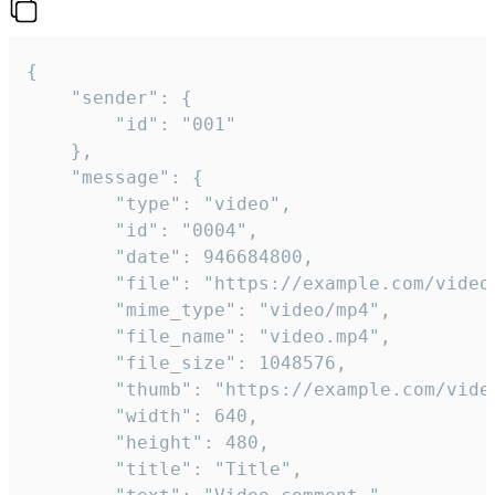
{

	"sender": {

		"id": "001"

	},

	"message": {

		"type": "video",

		"id": "0004",

		"date": 946684800,

		"file": "https://example.com/video.mp4",

		"mime_type": "video/mp4",

		"file_name": "video.mp4",

		"file_size": 1048576,

		"thumb": "https://example.com/video_thumb.png",

		"width": 640,

		"height": 480,

		"title": "Title",
