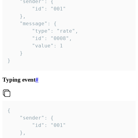
	"sender": {

		"id": "001"

	},

	"message": {

		"type": "rate",

		"id": "0008",

		"value": 1

	}

}
Typing event
#
{

	"sender": {

		"id": "001"

	},
