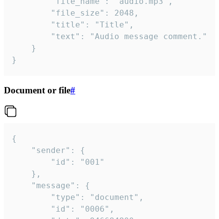
		"file_name": "audio.mp3",

		"file_size": 2048,

		"title": "Title",

		"text": "Audio message comment."

	}

}
Document or file
#
{

	"sender": {

		"id": "001"

	},

	"message": {

		"type": "document",

		"id": "0006",
