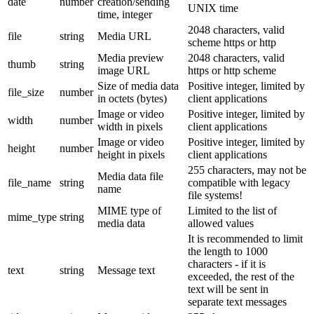
date
number
creation/sending
UNIX time
time, integer
2048 characters, valid
file
string
Media URL
scheme https or http
Media preview
2048 characters, valid
thumb
string
image URL
https or http scheme
Size of media data
Positive integer, limited by
file_size
number
in octets (bytes)
client applications
Image or video
Positive integer, limited by
width
number
width in pixels
client applications
Image or video
Positive integer, limited by
height
number
height in pixels
client applications
255 characters, may not be
Media data file
file_name
string
compatible with legacy
name
file systems!
MIME type of
Limited to the list of
mime_type
string
media data
allowed values
It is recommended to limit
the length to 1000
characters - if it is
text
string
Message text
exceeded, the rest of the
text will be sent in
separate text messages