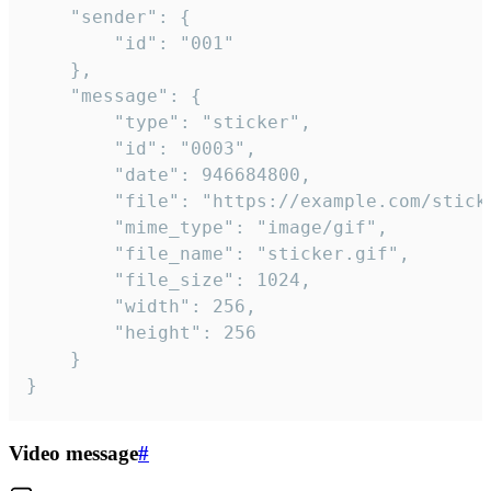
	"sender": {

		"id": "001"

	},

	"message": {

		"type": "sticker",

		"id": "0003",

		"date": 946684800,

		"file": "https://example.com/sticker.gif",

		"mime_type": "image/gif",

		"file_name": "sticker.gif",

		"file_size": 1024,

		"width": 256,

		"height": 256

	}

}
Video message
#