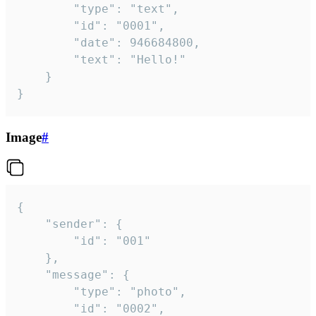
		"type": "text",

		"id": "0001",

		"date": 946684800,

		"text": "Hello!"

	}

}
Image
#
{

	"sender": {

		"id": "001"

	},

	"message": {

		"type": "photo",

		"id": "0002",
