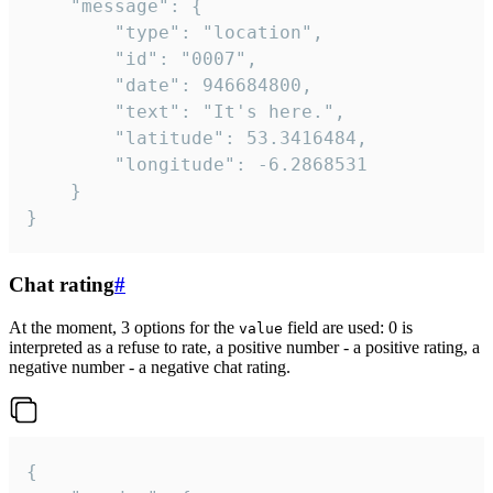
	"message": {

		"type": "location",

		"id": "0007",

		"date": 946684800,

		"text": "It's here.",

		"latitude": 53.3416484,

		"longitude": -6.2868531

	}

}
Chat rating
#
At the moment, 3 options for the
field are used: 0 is
value
interpreted as a refuse to rate, a positive number - a positive rating, a
negative number - a negative chat rating.
{
