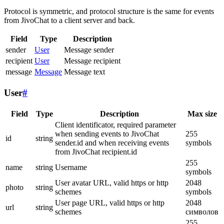
Protocol is symmetric, and protocol structure is the same for events
from JivoChat to a client server and back.
Field
Type
Description
sender
User
Message sender
recipient
User
Message recipient
message
Message
Message text
User
#
Field
Type
Description
Max size
Client identificator, required parameter
when sending events to JivoChat
255
id
string
sender.id and when receiving events
symbols
from JivoChat recipient.id
255
name
string
Username
symbols
User avatar URL, valid https or http
2048
photo
string
schemes
symbols
User page URL, valid https or http
2048
url
string
schemes
символов
255