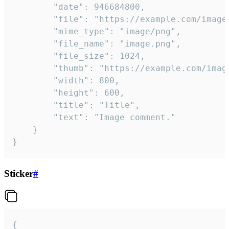
		"date": 946684800,

		"file": "https://example.com/image.png",

		"mime_type": "image/png",

		"file_name": "image.png",

		"file_size": 1024,

		"thumb": "https://example.com/image_thumb.png",

		"width": 800,

		"height": 600,

		"title": "Title",

		"text": "Image comment."

	}

}
Sticker
#
{
