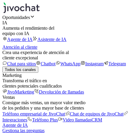
Oportunidades
IA
Aumenta el rendimiento del
equipo con IA
Agente de IA
Asistente de IA
Atención al cliente
Crea una experiencia de atención al
cliente excepcional
Chat para sitios
Chatbot
WhatsApp
Instagram
Telegram
Todos los canales
Marketing
Transforma el tráfico en
clientes potenciales cualificados
JivoMarketing
Devolución de llamadas
Ventas
Consigue más ventas, un mayor valor medio
de los pedidos y una mayor base de clientes
Teléfono empresarial de JivoChat
Chat de equipos de JivoChat
Integraciones
Teléfono Plus
Video llamadas
CRM
Agente de IA
Gestiona las preguntas