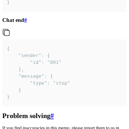
}
Chat end
#
{

	"sender": {

		"id": "001"

	},

	"message": {

		"type": "stop"

	}

}
Problem solving
#
If you find inaccuracies in this memo, please report them to us in