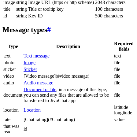
image
string
Image URL (https or http scheme)
2048 characters
title
string
Title or tooltip key
100 characters
id
string
Key ID
500 characters
Message types
#
Required
Type
Description
fields
text
Text message
text
photo
Image
file
sticker
Sticker
file
video
[Video message](#video message)
file
audio
Audio message
file
Document or file
, in a message of this type,
document
you can send any files that are allowed to be
file
transferred to JivoChat app
latitude
location
Location
longitude
rate
[Chat rating](#Chat rating)
value
that was
id
read