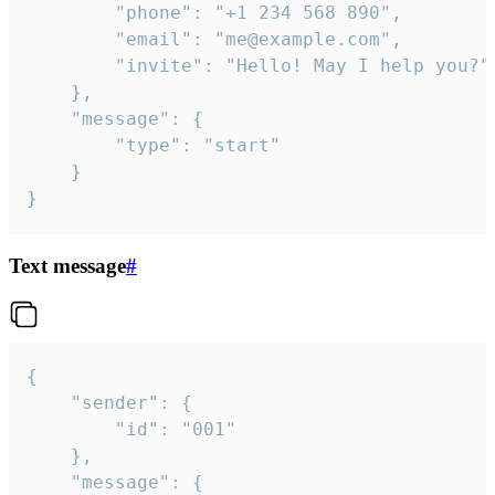
		"phone": "+1 234 568 890",

		"email": "me@example.com",

		"invite": "Hello! May I help you?"

	},

	"message": {

		"type": "start"

	}

}
Text message
#
{

	"sender": {

		"id": "001"

	},

	"message": {
