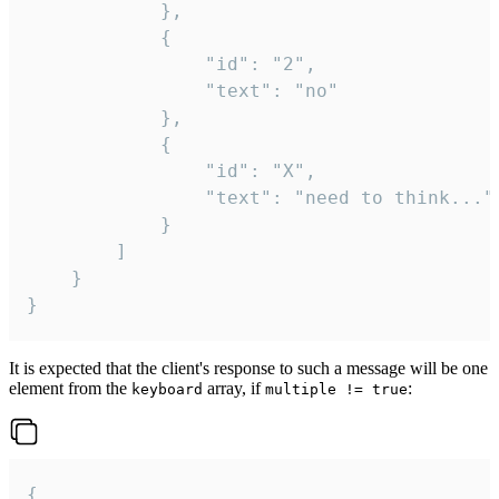
			},

			{

				"id": "2",

				"text": "no"

			},

			{

				"id": "X",

				"text": "need to think..."

			}

		]

	}

}
It is expected that the client's response to such a message will be one
element from the
array, if
:
keyboard
multiple != true
{
