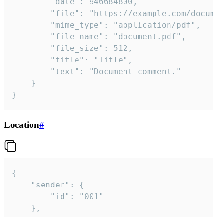
		"date": 946684800,

		"file": "https://example.com/document.pdf",

		"mime_type": "application/pdf",

		"file_name": "document.pdf",

		"file_size": 512,

		"title": "Title",

		"text": "Document comment."

	}

}
Location
#
{

	"sender": {

		"id": "001"

	},
