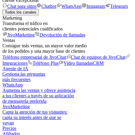
cliente excepcional
Chat para sitios
Chatbot
WhatsApp
Instagram
Telegram
Todos los canales
Marketing
Transforma el tráfico en
clientes potenciales cualificados
JivoMarketing
Devolución de llamadas
Ventas
Consigue más ventas, un mayor valor medio
de los pedidos y una mayor base de clientes
Teléfono empresarial de JivoChat
Chat de equipos de JivoChat
Integraciones
Teléfono Plus
Video llamadas
CRM
Agente de IA
Gestiona las preguntas
más frecuentes
WhatsApp
Aumenta las ventas y ofrece asistencia
a tus clientes a través de su aplicación
de mensajería preferida
JivoMarketing
Capta la atención de tus visitantes:
capta su interés antes de que se
vayan
Precios
Afiliados