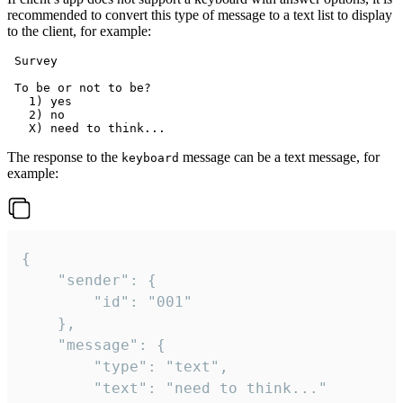
recommended to convert this type of message to a text list to display
to the client, for example:
 Survey

 To be or not to be?

   1) yes

   2) no

The response to the
message can be a text message, for
keyboard
example:
{

	"sender": {

		"id": "001"

	},

	"message": {

		"type": "text",

		"text": "need to think..."
