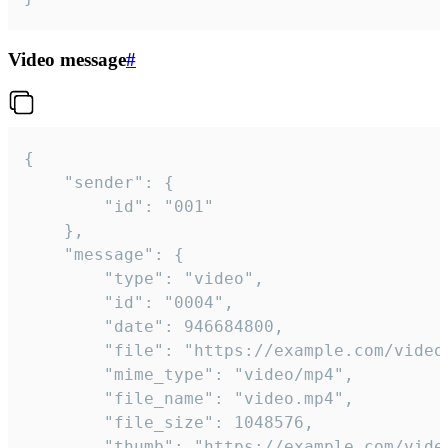
Video message
#
{

	"sender": {

		"id": "001"

	},

	"message": {

		"type": "video",

		"id": "0004",

		"date": 946684800,

		"file": "https://example.com/video.mp4",

		"mime_type": "video/mp4",

		"file_name": "video.mp4",

		"file_size": 1048576,

		"thumb": "https://example.com/video_thumb.png",
