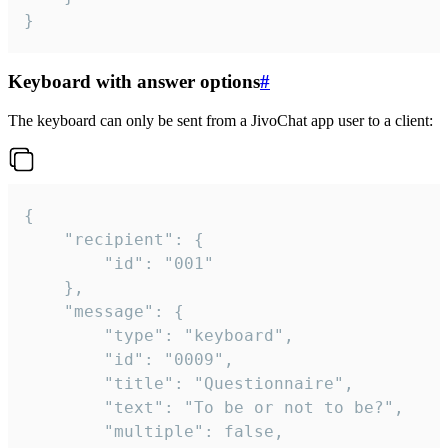
}
Keyboard with answer options
#
The keyboard can only be sent from a JivoChat app user to a client:
{

	"recipient": {

		"id": "001"

	},

	"message": {

		"type": "keyboard",

		"id": "0009",

		"title": "Questionnaire",

		"text": "To be or not to be?",

		"multiple": false,
