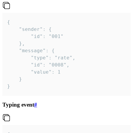
{

	"sender": {

		"id": "001"

	},

	"message": {

		"type": "rate",

		"id": "0008",

		"value": 1

	}

}
Typing event
#