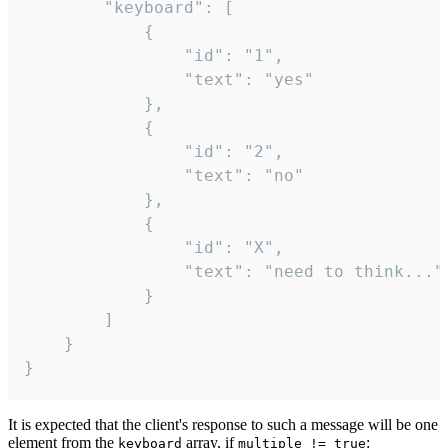
		"keyboard": [

			{

				"id": "1",

				"text": "yes"

			},

			{

				"id": "2",

				"text": "no"

			},

			{

				"id": "X",

				"text": "need to think..."

			}

		]

	}

}
It is expected that the client's response to such a message will be one
element from the
array, if
:
keyboard
multiple != true