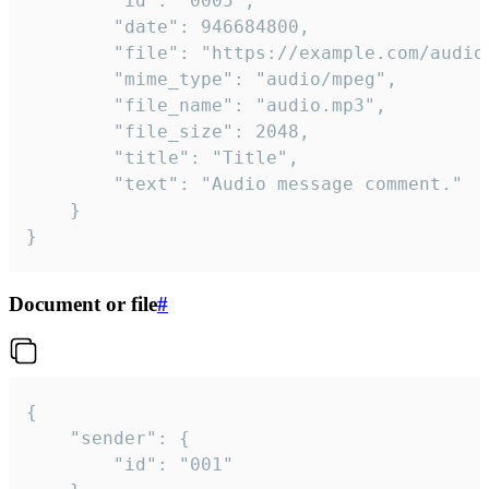
		"id": "0005",

		"date": 946684800,

		"file": "https://example.com/audio.mp3",

		"mime_type": "audio/mpeg",

		"file_name": "audio.mp3",

		"file_size": 2048,

		"title": "Title",

		"text": "Audio message comment."

	}

}
Document or file
#
{

	"sender": {

		"id": "001"
