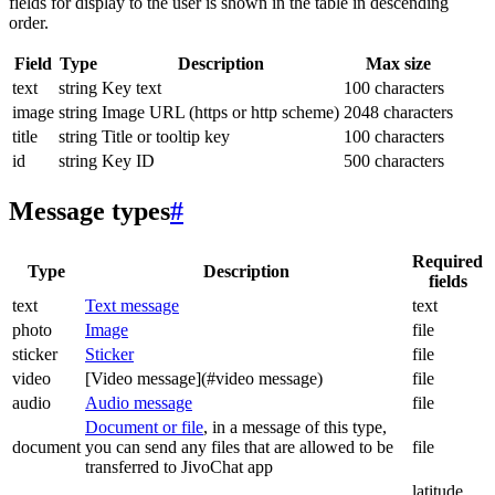
fields for display to the user is shown in the table in descending
order.
Field
Type
Description
Max size
text
string
Key text
100 characters
image
string
Image URL (https or http scheme)
2048 characters
title
string
Title or tooltip key
100 characters
id
string
Key ID
500 characters
Message types
#
Required
Type
Description
fields
text
Text message
text
photo
Image
file
sticker
Sticker
file
video
[Video message](#video message)
file
audio
Audio message
file
Document or file
, in a message of this type,
document
you can send any files that are allowed to be
file
transferred to JivoChat app
latitude