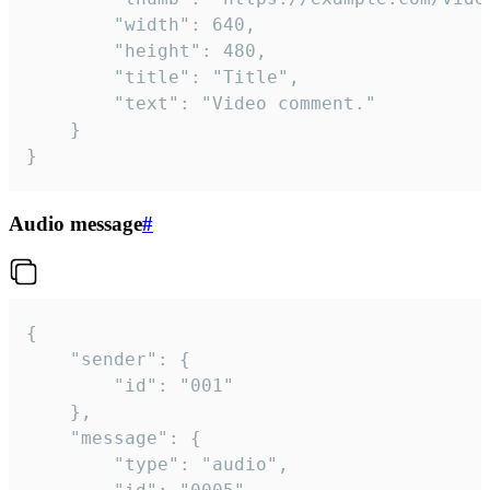
		"width": 640,

		"height": 480,

		"title": "Title",

		"text": "Video comment."

	}

}
Audio message
#
{

	"sender": {

		"id": "001"

	},

	"message": {

		"type": "audio",
