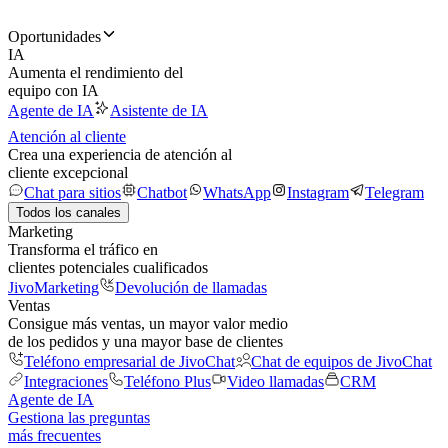
Oportunidades
IA
Aumenta el rendimiento del
equipo con IA
Agente de IA
Asistente de IA
Atención al cliente
Crea una experiencia de atención al
cliente excepcional
Chat para sitios
Chatbot
WhatsApp
Instagram
Telegram
Todos los canales
Marketing
Transforma el tráfico en
clientes potenciales cualificados
JivoMarketing
Devolución de llamadas
Ventas
Consigue más ventas, un mayor valor medio
de los pedidos y una mayor base de clientes
Teléfono empresarial de JivoChat
Chat de equipos de JivoChat
Integraciones
Teléfono Plus
Video llamadas
CRM
Agente de IA
Gestiona las preguntas
más frecuentes