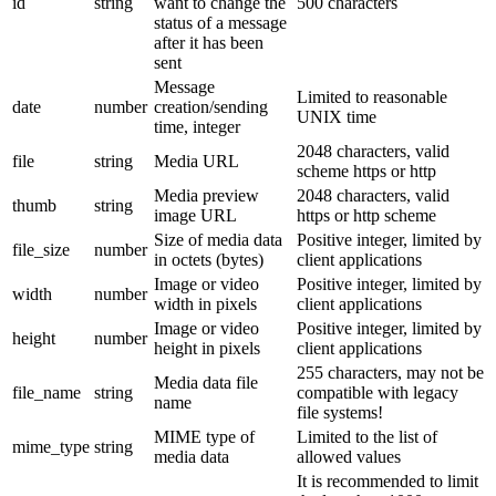
id
string
want to change the
500 characters
status of a message
after it has been
sent
Message
Limited to reasonable
date
number
creation/sending
UNIX time
time, integer
2048 characters, valid
file
string
Media URL
scheme https or http
Media preview
2048 characters, valid
thumb
string
image URL
https or http scheme
Size of media data
Positive integer, limited by
file_size
number
in octets (bytes)
client applications
Image or video
Positive integer, limited by
width
number
width in pixels
client applications
Image or video
Positive integer, limited by
height
number
height in pixels
client applications
255 characters, may not be
Media data file
file_name
string
compatible with legacy
name
file systems!
MIME type of
Limited to the list of
mime_type
string
media data
allowed values
It is recommended to limit