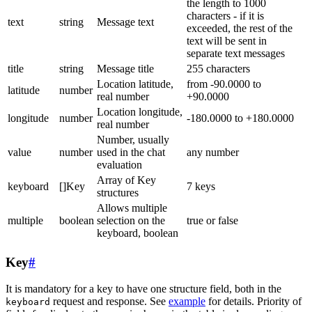
the length to 1000
characters - if it is
text
string
Message text
exceeded, the rest of the
text will be sent in
separate text messages
title
string
Message title
255 characters
Location latitude,
from -90.0000 to
latitude
number
real number
+90.0000
Location longitude,
longitude
number
-180.0000 to +180.0000
real number
Number, usually
value
number
used in the chat
any number
evaluation
Array of Key
keyboard
[]Key
7 keys
structures
Allows multiple
multiple
boolean
selection on the
true or false
keyboard, boolean
Key
#
It is mandatory for a key to have one structure field, both in the
request and response. See
example
for details. Priority of
keyboard