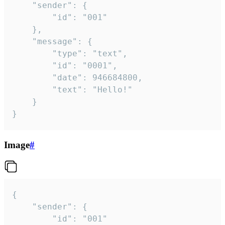
	"sender": {

		"id": "001"

	},

	"message": {

		"type": "text",

		"id": "0001",

		"date": 946684800,

		"text": "Hello!"

	}

}
Image
#
{

	"sender": {

		"id": "001"
