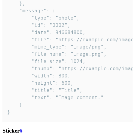
	},

	"message": {

		"type": "photo",

		"id": "0002",

		"date": 946684800,

		"file": "https://example.com/image.png",

		"mime_type": "image/png",

		"file_name": "image.png",

		"file_size": 1024,

		"thumb": "https://example.com/image_thumb.png",

		"width": 800,

		"height": 600,

		"title": "Title",

		"text": "Image comment."

	}

}
Sticker
#