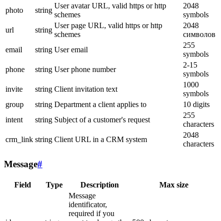
User avatar URL, valid https or http
2048
photo
string
schemes
symbols
User page URL, valid https or http
2048
url
string
schemes
символов
255
email
string
User email
symbols
2-15
phone
string
User phone number
symbols
1000
invite
string
Client invitation text
symbols
group
string
Department a client applies to
10 digits
255
intent
string
Subject of a customer's request
characters
2048
crm_link
string
Client URL in a CRM system
characters
Message
#
Field
Type
Description
Max size
Message
identificator,
required if you