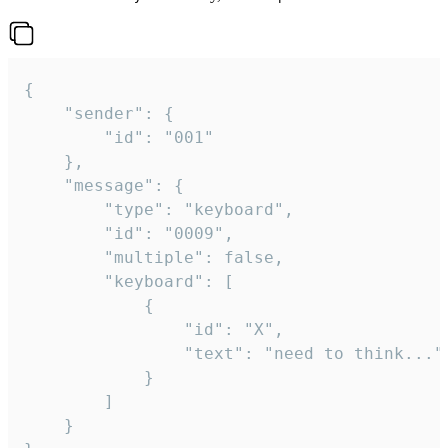
{

	"sender": {

		"id": "001"

	},

	"message": {

		"type": "keyboard",

		"id": "0009",

		"multiple": false,

		"keyboard": [

			{

				"id": "X",

				"text": "need to think..."

			}

		]

	}
