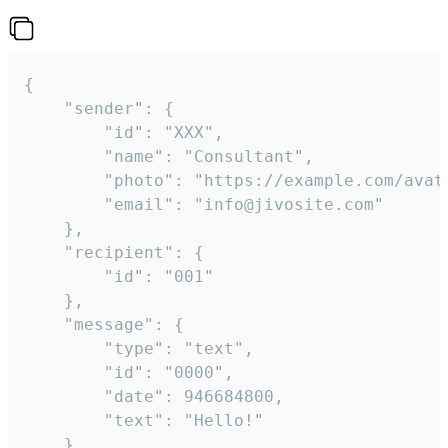
{

	"sender": {

		"id": "XXX",

		"name": "Consultant",

		"photo": "https://example.com/avatar.png",

		"email": "info@jivosite.com"

	},

	"recipient": {

		"id": "001"

	},

	"message": {

		"type": "text",

		"id": "0000",

		"date": 946684800,

		"text": "Hello!"

	}
