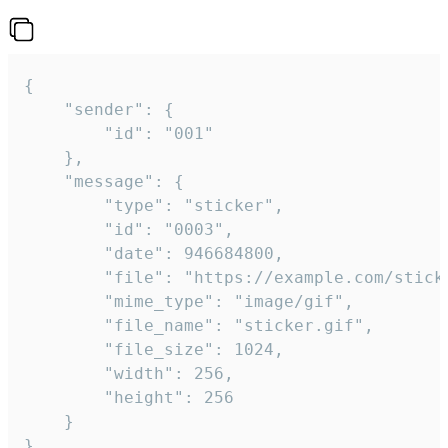
{

	"sender": {

		"id": "001"

	},

	"message": {

		"type": "sticker",

		"id": "0003",

		"date": 946684800,

		"file": "https://example.com/sticker.gif",

		"mime_type": "image/gif",

		"file_name": "sticker.gif",

		"file_size": 1024,

		"width": 256,

		"height": 256

	}

}