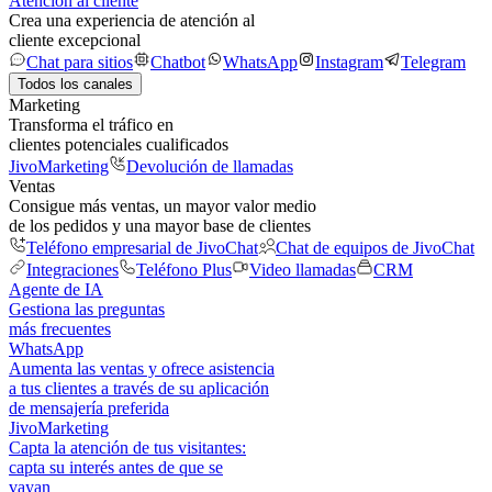
Atención al cliente
Crea una experiencia de atención al
cliente excepcional
Chat para sitios
Chatbot
WhatsApp
Instagram
Telegram
Todos los canales
Marketing
Transforma el tráfico en
clientes potenciales cualificados
JivoMarketing
Devolución de llamadas
Ventas
Consigue más ventas, un mayor valor medio
de los pedidos y una mayor base de clientes
Teléfono empresarial de JivoChat
Chat de equipos de JivoChat
Integraciones
Teléfono Plus
Video llamadas
CRM
Agente de IA
Gestiona las preguntas
más frecuentes
WhatsApp
Aumenta las ventas y ofrece asistencia
a tus clientes a través de su aplicación
de mensajería preferida
JivoMarketing
Capta la atención de tus visitantes:
capta su interés antes de que se
vayan