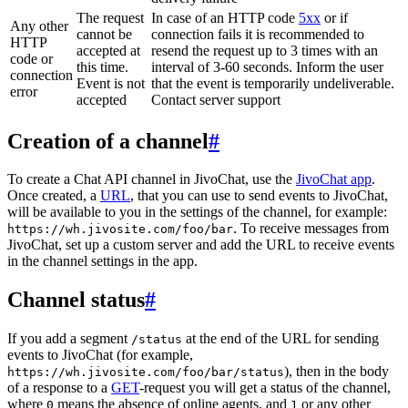
The request
In case of an HTTP code
5xx
or if
Any other
cannot be
connection fails it is recommended to
HTTP
accepted at
resend the request up to 3 times with an
code or
this time.
interval of 3-60 seconds. Inform the user
connection
Event is not
that the event is temporarily undeliverable.
error
accepted
Contact server support
Creation of a channel
#
To create a Chat API channel in JivoChat, use the
JivoChat app
.
Once created, a
URL
, that you can use to send events to JivoChat,
will be available to you in the settings of the channel, for example:
. To receive messages from
https://wh.jivosite.com/foo/bar
JivoChat, set up a custom server and add the URL to receive events
in the channel settings in the app.
Channel status
#
If you add a segment
at the end of the URL for sending
/status
events to JivoChat (for example,
), then in the body
https://wh.jivosite.com/foo/bar/status
of a response to a
GET
-request you will get a status of the channel,
where
means the absence of online agents, and
or any other
0
1