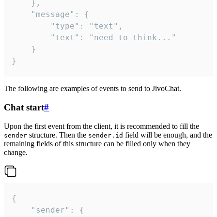
	},

	"message": {

		"type": "text",

		"text": "need to think..."

	}

}
The following are examples of events to send to JivoChat.
Chat start
#
Upon the first event from the client, it is recommended to fill the
structure. Then the
field will be enough, and the
sender
sender.id
remaining fields of this structure can be filled only when they
change.
{

	"sender": {
