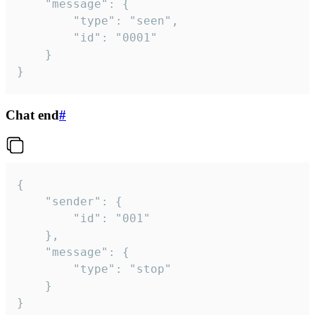
	"message": {

		"type": "seen",

		"id": "0001"

	}

}
Chat end
#
{

	"sender": {

		"id": "001"

	},

	"message": {

		"type": "stop"

	}

}