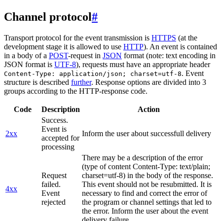
Channel protocol
#
Transport protocol for the event transmission is
HTTPS
(at the
development stage it is allowed to use
HTTP
). An event is contained
in a body of a
POST
-request in
JSON
format (note: text encoding in
JSON format is
UTF-8
), requests must have an appropriate header
. Event
Content-Type: application/json; charset=utf-8
structure is described
further
. Response options are divided into 3
groups according to the HTTP-response code.
Code
Description
Action
Success.
Event is
2xx
Inform the user about successfull delivery
accepted for
processing
There may be a description of the error
(type of content Content-Type: text/plain;
Request
charset=utf-8) in the body of the response.
failed.
This event should not be resubmitted. It is
4xx
Event
necessary to find and correct the error of
rejected
the program or channel settings that led to
the error. Inform the user about the event
delivery failure