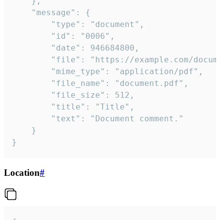
	},

	"message": {

		"type": "document",

		"id": "0006",

		"date": 946684800,

		"file": "https://example.com/document.pdf",

		"mime_type": "application/pdf",

		"file_name": "document.pdf",

		"file_size": 512,

		"title": "Title",

		"text": "Document comment."

	}

}
Location
#