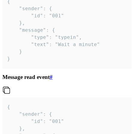
{

	"sender": {

		"id": "001"

	},

	"message": {

		"type": "typein",

		"text": "Wait a minute"

	}

}
Message read event
#
{

	"sender": {

		"id": "001"

	},
