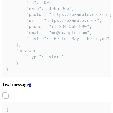
		"id": "001",

		"name": "John Doe",

		"photo": "https://example.com/me.jpg",

		"url": "https://example.com/",

		"phone": "+1 234 568 890",

		"email": "me@example.com",

		"invite": "Hello! May I help you?"

	},

	"message": {

		"type": "start"

	}

}
Text message
#
{
