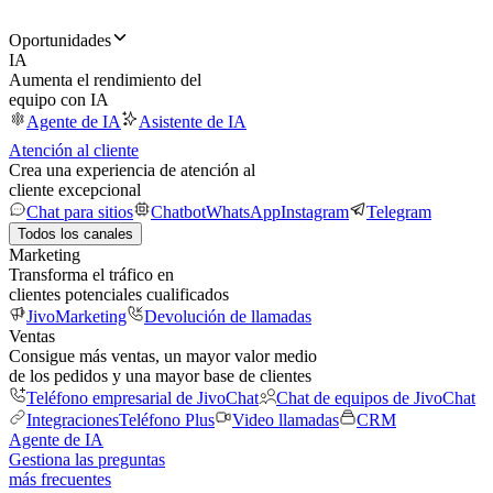
Oportunidades
IA
Aumenta el rendimiento del
equipo con IA
Agente de IA
Asistente de IA
Atención al cliente
Crea una experiencia de atención al
cliente excepcional
Chat para sitios
Chatbot
WhatsApp
Instagram
Telegram
Todos los canales
Marketing
Transforma el tráfico en
clientes potenciales cualificados
JivoMarketing
Devolución de llamadas
Ventas
Consigue más ventas, un mayor valor medio
de los pedidos y una mayor base de clientes
Teléfono empresarial de JivoChat
Chat de equipos de JivoChat
Integraciones
Teléfono Plus
Video llamadas
CRM
Agente de IA
Gestiona las preguntas
más frecuentes