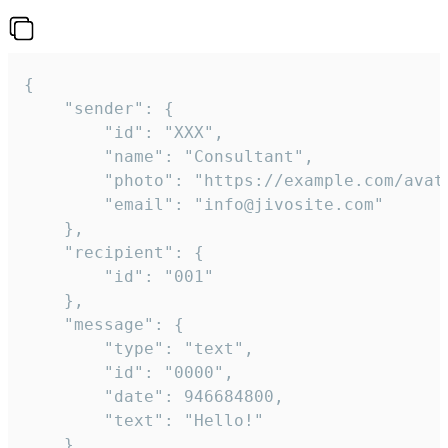
{

	"sender": {

		"id": "XXX",

		"name": "Consultant",

		"photo": "https://example.com/avatar.png",

		"email": "info@jivosite.com"

	},

	"recipient": {

		"id": "001"

	},

	"message": {

		"type": "text",

		"id": "0000",

		"date": 946684800,

		"text": "Hello!"

	}
