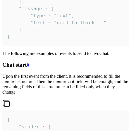
	},

	"message": {

		"type": "text",

		"text": "need to think..."

	}

}
The following are examples of events to send to JivoChat.
Chat start
#
Upon the first event from the client, it is recommended to fill the
structure. Then the
field will be enough, and the
sender
sender.id
remaining fields of this structure can be filled only when they
change.
{

	"sender": {
