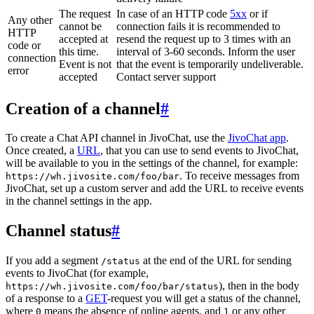
The request
In case of an HTTP code
5xx
or if
Any other
cannot be
connection fails it is recommended to
HTTP
accepted at
resend the request up to 3 times with an
code or
this time.
interval of 3-60 seconds. Inform the user
connection
Event is not
that the event is temporarily undeliverable.
error
accepted
Contact server support
Creation of a channel
#
To create a Chat API channel in JivoChat, use the
JivoChat app
.
Once created, a
URL
, that you can use to send events to JivoChat,
will be available to you in the settings of the channel, for example:
. To receive messages from
https://wh.jivosite.com/foo/bar
JivoChat, set up a custom server and add the URL to receive events
in the channel settings in the app.
Channel status
#
If you add a segment
at the end of the URL for sending
/status
events to JivoChat (for example,
), then in the body
https://wh.jivosite.com/foo/bar/status
of a response to a
GET
-request you will get a status of the channel,
where
means the absence of online agents, and
or any other
0
1