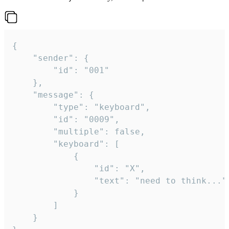
{

	"sender": {

		"id": "001"

	},

	"message": {

		"type": "keyboard",

		"id": "0009",

		"multiple": false,

		"keyboard": [

			{

				"id": "X",

				"text": "need to think..."

			}

		]

	}
