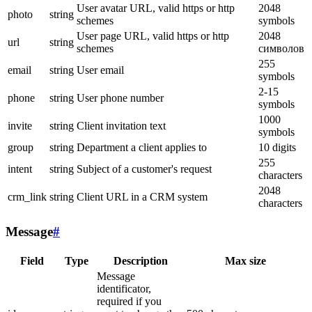
User avatar URL, valid https or http
2048
photo
string
schemes
symbols
User page URL, valid https or http
2048
url
string
schemes
символов
255
email
string
User email
symbols
2-15
phone
string
User phone number
symbols
1000
invite
string
Client invitation text
symbols
group
string
Department a client applies to
10 digits
255
intent
string
Subject of a customer's request
characters
2048
crm_link
string
Client URL in a CRM system
characters
Message
#
Field
Type
Description
Max size
Message
identificator,
required if you