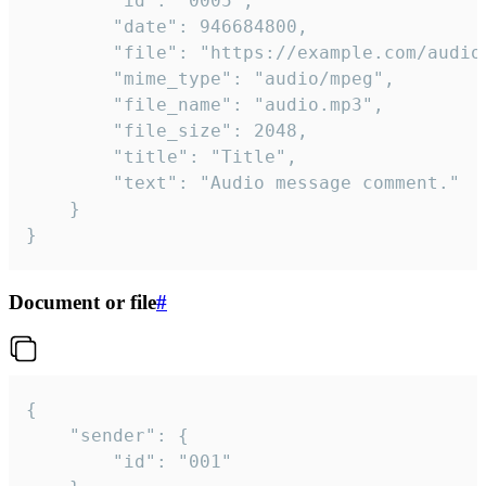
		"id": "0005",

		"date": 946684800,

		"file": "https://example.com/audio.mp3",

		"mime_type": "audio/mpeg",

		"file_name": "audio.mp3",

		"file_size": 2048,

		"title": "Title",

		"text": "Audio message comment."

	}

}
Document or file
#
{

	"sender": {

		"id": "001"
