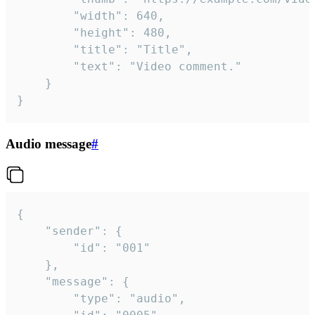
		"width": 640,

		"height": 480,

		"title": "Title",

		"text": "Video comment."

	}

}
Audio message
#
{

	"sender": {

		"id": "001"

	},

	"message": {

		"type": "audio",
