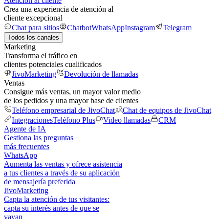
Atención al cliente
Crea una experiencia de atención al
cliente excepcional
Chat para sitios
Chatbot
WhatsApp
Instagram
Telegram
Todos los canales
Marketing
Transforma el tráfico en
clientes potenciales cualificados
JivoMarketing
Devolución de llamadas
Ventas
Consigue más ventas, un mayor valor medio
de los pedidos y una mayor base de clientes
Teléfono empresarial de JivoChat
Chat de equipos de JivoChat
Integraciones
Teléfono Plus
Video llamadas
CRM
Agente de IA
Gestiona las preguntas
más frecuentes
WhatsApp
Aumenta las ventas y ofrece asistencia
a tus clientes a través de su aplicación
de mensajería preferida
JivoMarketing
Capta la atención de tus visitantes:
capta su interés antes de que se
vayan