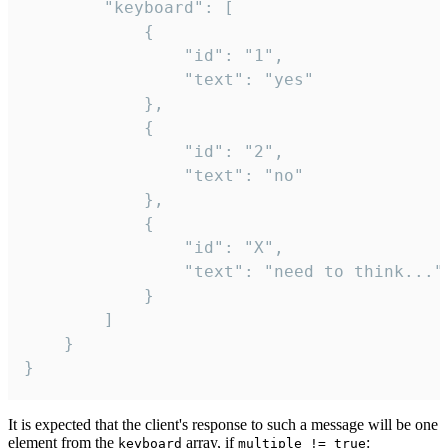
		"keyboard": [

			{

				"id": "1",

				"text": "yes"

			},

			{

				"id": "2",

				"text": "no"

			},

			{

				"id": "X",

				"text": "need to think..."

			}

		]

	}

}
It is expected that the client's response to such a message will be one
element from the
array, if
:
keyboard
multiple != true