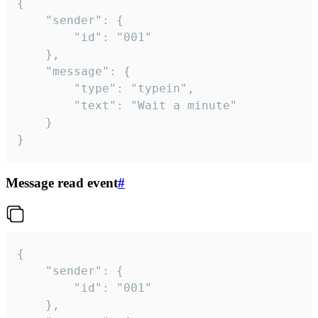
{

	"sender": {

		"id": "001"

	},

	"message": {

		"type": "typein",

		"text": "Wait a minute"

	}

}
Message read event
#
{

	"sender": {

		"id": "001"

	},
