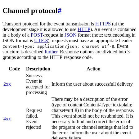
Channel protocol
#
Transport protocol for the event transmission is
HTTPS
(at the
development stage it is allowed to use
HTTP
). An event is contained
in a body of a
POST
-request in
JSON
format (note: text encoding in
JSON format is
UTF-8
), requests must have an appropriate header
. Event
Content-Type: application/json; charset=utf-8
structure is described
further
. Response options are divided into 3
groups according to the HTTP-response code.
Code
Description
Action
Success.
Event is
2xx
Inform the user about successfull delivery
accepted for
processing
There may be a description of the error
(type of content Content-Type: text/plain;
Request
charset=utf-8) in the body of the response.
failed.
This event should not be resubmitted. It is
4xx
Event
necessary to find and correct the error of
rejected
the program or channel settings that led to
the error. Inform the user about the event
delivery failure