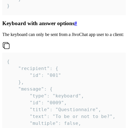
}
Keyboard with answer options
#
The keyboard can only be sent from a JivoChat app user to a client:
{

	"recipient": {

		"id": "001"

	},

	"message": {

		"type": "keyboard",

		"id": "0009",

		"title": "Questionnaire",

		"text": "To be or not to be?",

		"multiple": false,
