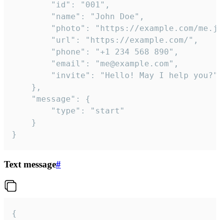
		"id": "001",

		"name": "John Doe",

		"photo": "https://example.com/me.jpg",

		"url": "https://example.com/",

		"phone": "+1 234 568 890",

		"email": "me@example.com",

		"invite": "Hello! May I help you?"

	},

	"message": {

		"type": "start"

	}

}
Text message
#
{
