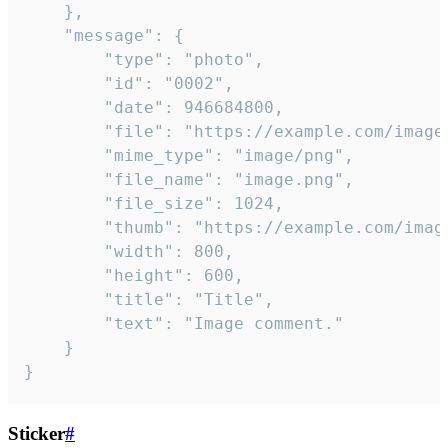
	},

	"message": {

		"type": "photo",

		"id": "0002",

		"date": 946684800,

		"file": "https://example.com/image.png",

		"mime_type": "image/png",

		"file_name": "image.png",

		"file_size": 1024,

		"thumb": "https://example.com/image_thumb.png",

		"width": 800,

		"height": 600,

		"title": "Title",

		"text": "Image comment."

	}

}
Sticker
#