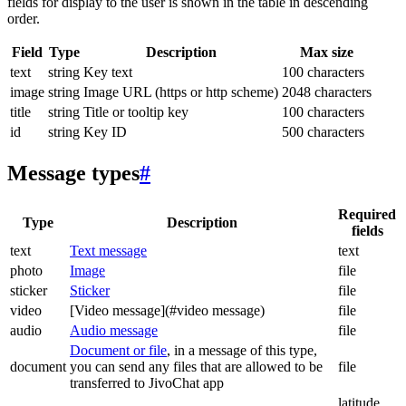
fields for display to the user is shown in the table in descending
order.
Field
Type
Description
Max size
text
string
Key text
100 characters
image
string
Image URL (https or http scheme)
2048 characters
title
string
Title or tooltip key
100 characters
id
string
Key ID
500 characters
Message types
#
Required
Type
Description
fields
text
Text message
text
photo
Image
file
sticker
Sticker
file
video
[Video message](#video message)
file
audio
Audio message
file
Document or file
, in a message of this type,
document
you can send any files that are allowed to be
file
transferred to JivoChat app
latitude