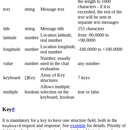
the length to 1000
characters - if it is
text
string
Message text
exceeded, the rest of the
text will be sent in
separate text messages
title
string
Message title
255 characters
Location latitude,
from -90.0000 to
latitude
number
real number
+90.0000
Location longitude,
longitude
number
-180.0000 to +180.0000
real number
Number, usually
value
number
used in the chat
any number
evaluation
Array of Key
keyboard
[]Key
7 keys
structures
Allows multiple
multiple
boolean
selection on the
true or false
keyboard, boolean
Key
#
It is mandatory for a key to have one structure field, both in the
request and response. See
example
for details. Priority of
keyboard