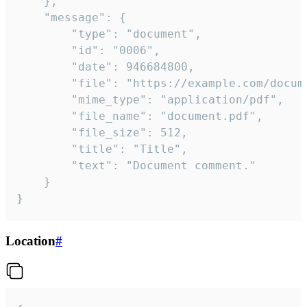
	},

	"message": {

		"type": "document",

		"id": "0006",

		"date": 946684800,

		"file": "https://example.com/document.pdf",

		"mime_type": "application/pdf",

		"file_name": "document.pdf",

		"file_size": 512,

		"title": "Title",

		"text": "Document comment."

	}

}
Location
#