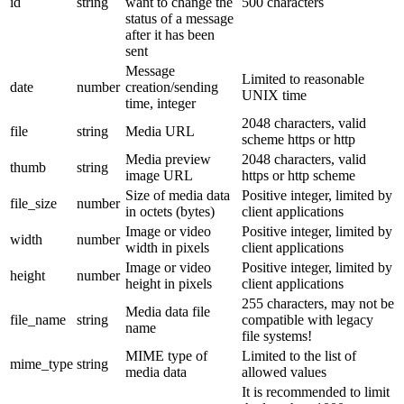
id
string
want to change the
500 characters
status of a message
after it has been
sent
Message
Limited to reasonable
date
number
creation/sending
UNIX time
time, integer
2048 characters, valid
file
string
Media URL
scheme https or http
Media preview
2048 characters, valid
thumb
string
image URL
https or http scheme
Size of media data
Positive integer, limited by
file_size
number
in octets (bytes)
client applications
Image or video
Positive integer, limited by
width
number
width in pixels
client applications
Image or video
Positive integer, limited by
height
number
height in pixels
client applications
255 characters, may not be
Media data file
file_name
string
compatible with legacy
name
file systems!
MIME type of
Limited to the list of
mime_type
string
media data
allowed values
It is recommended to limit