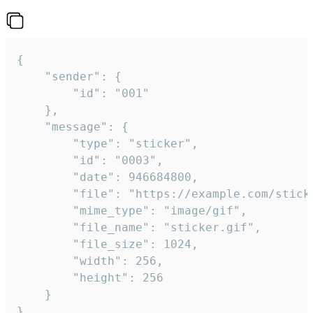
{

	"sender": {

		"id": "001"

	},

	"message": {

		"type": "sticker",

		"id": "0003",

		"date": 946684800,

		"file": "https://example.com/sticker.gif",

		"mime_type": "image/gif",

		"file_name": "sticker.gif",

		"file_size": 1024,

		"width": 256,

		"height": 256

	}

}