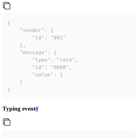
{

	"sender": {

		"id": "001"

	},

	"message": {

		"type": "rate",

		"id": "0008",

		"value": 1

	}

}
Typing event
#