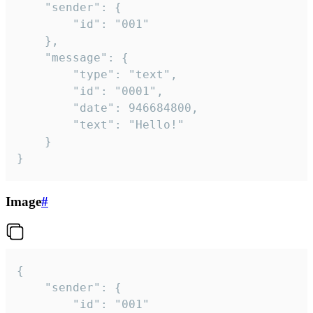
	"sender": {

		"id": "001"

	},

	"message": {

		"type": "text",

		"id": "0001",

		"date": 946684800,

		"text": "Hello!"

	}

}
Image
#
{

	"sender": {

		"id": "001"
