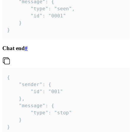
	"message": {

		"type": "seen",

		"id": "0001"

	}

}
Chat end
#
{

	"sender": {

		"id": "001"

	},

	"message": {

		"type": "stop"

	}

}