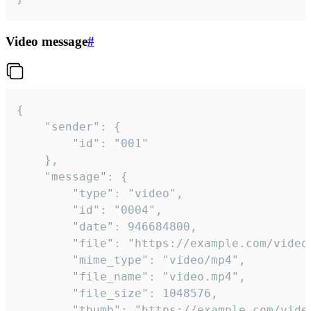
Video message
#
{

	"sender": {

		"id": "001"

	},

	"message": {

		"type": "video",

		"id": "0004",

		"date": 946684800,

		"file": "https://example.com/video.mp4",

		"mime_type": "video/mp4",

		"file_name": "video.mp4",

		"file_size": 1048576,

		"thumb": "https://example.com/video_thumb.png",
