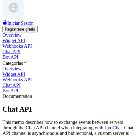
Iniciar Sesión
Regístrese gratis
Overview
Widget API
Webhooks API
Chat API
Bot API
Categorías
Overview
Widget API
Webhooks API
Chat API
Bot API
Documentation
Chat API
This memo describes how to exchange events between servers
through the Chat API channel when integrating with
JivoChat
. Chat
API channel is asynchronous and bidirectional, a custom server is