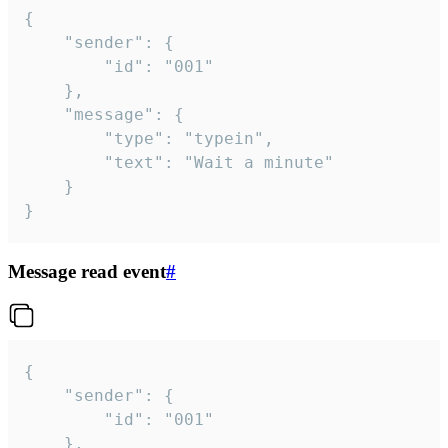
{

	"sender": {

		"id": "001"

	},

	"message": {

		"type": "typein",

		"text": "Wait a minute"

	}

}
Message read event
#
{

	"sender": {

		"id": "001"

	},
