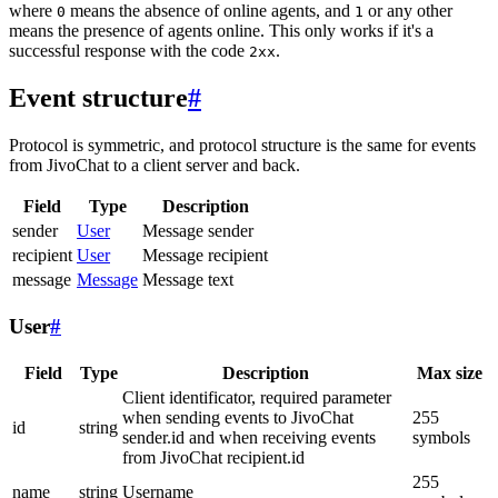
where
means the absence of online agents, and
or any other
0
1
means the presence of agents online. This only works if it's a
successful response with the code
.
2xx
Event structure
#
Protocol is symmetric, and protocol structure is the same for events
from JivoChat to a client server and back.
Field
Type
Description
sender
User
Message sender
recipient
User
Message recipient
message
Message
Message text
User
#
Field
Type
Description
Max size
Client identificator, required parameter
when sending events to JivoChat
255
id
string
sender.id and when receiving events
symbols
from JivoChat recipient.id
255
name
string
Username