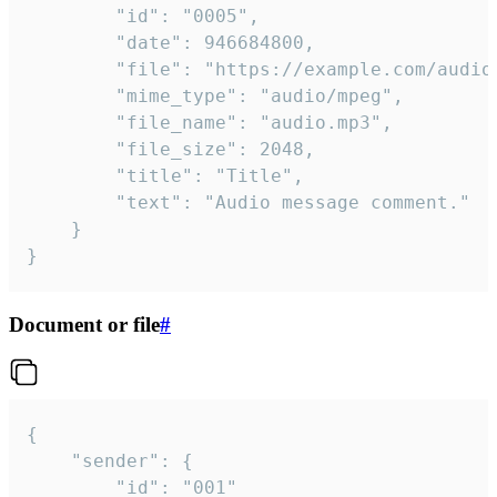
		"id": "0005",

		"date": 946684800,

		"file": "https://example.com/audio.mp3",

		"mime_type": "audio/mpeg",

		"file_name": "audio.mp3",

		"file_size": 2048,

		"title": "Title",

		"text": "Audio message comment."

	}

}
Document or file
#
{

	"sender": {

		"id": "001"
