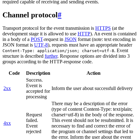
required capable of receiving and sending events.
Channel protocol
#
Transport protocol for the event transmission is
HTTPS
(at the
development stage it is allowed to use
HTTP
). An event is contained
in a body of a
POST
-request in
JSON
format (note: text encoding in
JSON format is
UTF-8
), requests must have an appropriate header
. Event
Content-Type: application/json; charset=utf-8
structure is described
further
. Response options are divided into 3
groups according to the HTTP-response code.
Code
Description
Action
Success.
Event is
2xx
Inform the user about successfull delivery
accepted for
processing
There may be a description of the error
(type of content Content-Type: text/plain;
Request
charset=utf-8) in the body of the response.
failed.
This event should not be resubmitted. It is
4xx
Event
necessary to find and correct the error of
rejected
the program or channel settings that led to
the error. Inform the user about the event