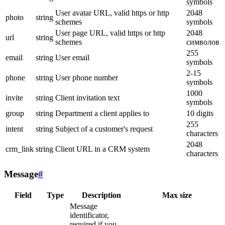
symbols
User avatar URL, valid https or http
2048
photo
string
schemes
symbols
User page URL, valid https or http
2048
url
string
schemes
символов
255
email
string
User email
symbols
2-15
phone
string
User phone number
symbols
1000
invite
string
Client invitation text
symbols
group
string
Department a client applies to
10 digits
255
intent
string
Subject of a customer's request
characters
2048
crm_link
string
Client URL in a CRM system
characters
Message
#
Field
Type
Description
Max size
Message
identificator,
required if you