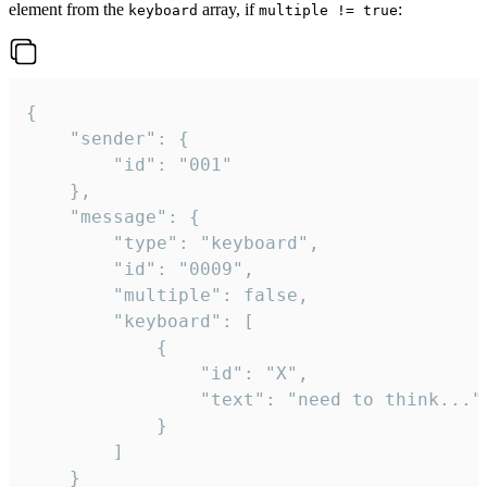
element from the
array, if
:
keyboard
multiple != true
{

	"sender": {

		"id": "001"

	},

	"message": {

		"type": "keyboard",

		"id": "0009",

		"multiple": false,

		"keyboard": [

			{

				"id": "X",

				"text": "need to think..."

			}

		]

	}
