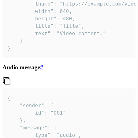
		"thumb": "https://example.com/video_thumb.png",

		"width": 640,

		"height": 480,

		"title": "Title",

		"text": "Video comment."

	}

}
Audio message
#
{

	"sender": {

		"id": "001"

	},

	"message": {

		"type": "audio",
