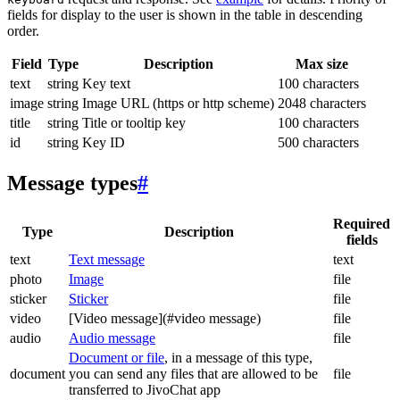
fields for display to the user is shown in the table in descending
order.
Field
Type
Description
Max size
text
string
Key text
100 characters
image
string
Image URL (https or http scheme)
2048 characters
title
string
Title or tooltip key
100 characters
id
string
Key ID
500 characters
Message types
#
Required
Type
Description
fields
text
Text message
text
photo
Image
file
sticker
Sticker
file
video
[Video message](#video message)
file
audio
Audio message
file
Document or file
, in a message of this type,
document
you can send any files that are allowed to be
file
transferred to JivoChat app