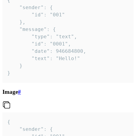
{

	"sender": {

		"id": "001"

	},

	"message": {

		"type": "text",

		"id": "0001",

		"date": 946684800,

		"text": "Hello!"

	}

}
Image
#
{

	"sender": {
