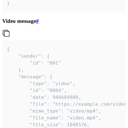
}
Video message
#
{

	"sender": {

		"id": "001"

	},

	"message": {

		"type": "video",

		"id": "0004",

		"date": 946684800,

		"file": "https://example.com/video.mp4",

		"mime_type": "video/mp4",

		"file_name": "video.mp4",

		"file_size": 1048576,
