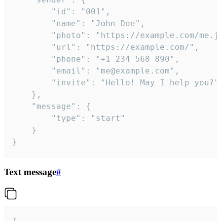
		"id": "001",

		"name": "John Doe",

		"photo": "https://example.com/me.jpg",

		"url": "https://example.com/",

		"phone": "+1 234 568 890",

		"email": "me@example.com",

		"invite": "Hello! May I help you?"

	},

	"message": {

		"type": "start"

	}

}
Text message
#