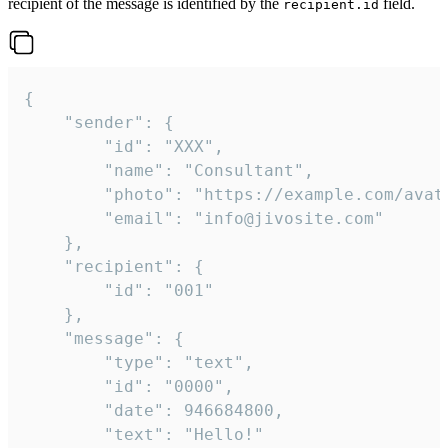
recipient of the message is identified by the
field.
recipient.id
{

	"sender": {

		"id": "XXX",

		"name": "Consultant",

		"photo": "https://example.com/avatar.png",

		"email": "info@jivosite.com"

	},

	"recipient": {

		"id": "001"

	},

	"message": {

		"type": "text",

		"id": "0000",

		"date": 946684800,

		"text": "Hello!"
