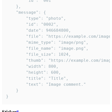
		"id": "001"

	},

	"message": {

		"type": "photo",

		"id": "0002",

		"date": 946684800,

		"file": "https://example.com/image.png",

		"mime_type": "image/png",

		"file_name": "image.png",

		"file_size": 1024,

		"thumb": "https://example.com/image_thumb.png",

		"width": 800,

		"height": 600,

		"title": "Title",

		"text": "Image comment."

	}

}
Sticker
#