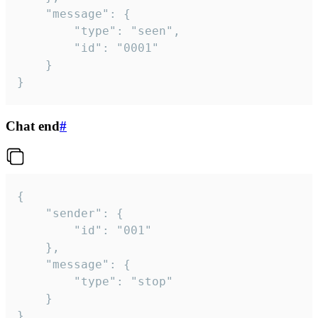
	"message": {

		"type": "seen",

		"id": "0001"

	}

}
Chat end
#
{

	"sender": {

		"id": "001"

	},

	"message": {

		"type": "stop"

	}

}