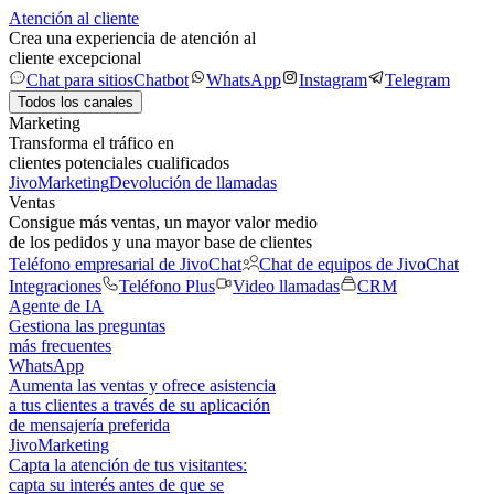
Atención al cliente
Crea una experiencia de atención al
cliente excepcional
Chat para sitios
Chatbot
WhatsApp
Instagram
Telegram
Todos los canales
Marketing
Transforma el tráfico en
clientes potenciales cualificados
JivoMarketing
Devolución de llamadas
Ventas
Consigue más ventas, un mayor valor medio
de los pedidos y una mayor base de clientes
Teléfono empresarial de JivoChat
Chat de equipos de JivoChat
Integraciones
Teléfono Plus
Video llamadas
CRM
Agente de IA
Gestiona las preguntas
más frecuentes
WhatsApp
Aumenta las ventas y ofrece asistencia
a tus clientes a través de su aplicación
de mensajería preferida
JivoMarketing
Capta la atención de tus visitantes:
capta su interés antes de que se