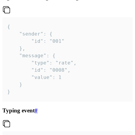
{

	"sender": {

		"id": "001"

	},

	"message": {

		"type": "rate",

		"id": "0008",

		"value": 1

	}

}
Typing event
#