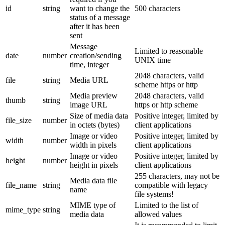
id
string
want to change the
500 characters
status of a message
after it has been
sent
Message
Limited to reasonable
date
number
creation/sending
UNIX time
time, integer
2048 characters, valid
file
string
Media URL
scheme https or http
Media preview
2048 characters, valid
thumb
string
image URL
https or http scheme
Size of media data
Positive integer, limited by
file_size
number
in octets (bytes)
client applications
Image or video
Positive integer, limited by
width
number
width in pixels
client applications
Image or video
Positive integer, limited by
height
number
height in pixels
client applications
255 characters, may not be
Media data file
file_name
string
compatible with legacy
name
file systems!
MIME type of
Limited to the list of
mime_type
string
media data
allowed values