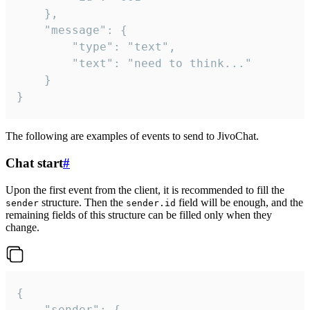
	},

	"message": {

		"type": "text",

		"text": "need to think..."

	}

}
The following are examples of events to send to JivoChat.
Chat start
#
Upon the first event from the client, it is recommended to fill the
structure. Then the
field will be enough, and the
sender
sender.id
remaining fields of this structure can be filled only when they
change.
{

	"sender": {
