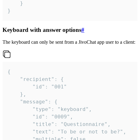
	}

}
Keyboard with answer options
#
The keyboard can only be sent from a JivoChat app user to a client:
{

	"recipient": {

		"id": "001"

	},

	"message": {

		"type": "keyboard",

		"id": "0009",

		"title": "Questionnaire",

		"text": "To be or not to be?",

		"multiple": false,
