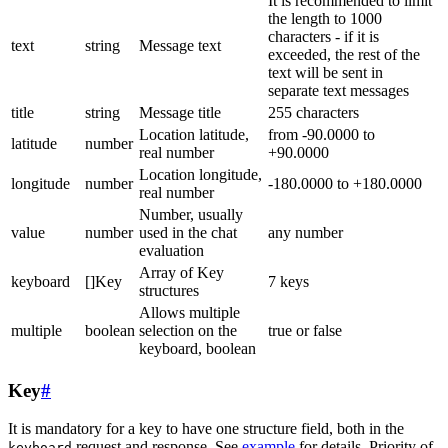
It is recommended to limit
the length to 1000
characters - if it is
text
string
Message text
exceeded, the rest of the
text will be sent in
separate text messages
title
string
Message title
255 characters
Location latitude,
from -90.0000 to
latitude
number
real number
+90.0000
Location longitude,
longitude
number
-180.0000 to +180.0000
real number
Number, usually
value
number
used in the chat
any number
evaluation
Array of Key
keyboard
[]Key
7 keys
structures
Allows multiple
multiple
boolean
selection on the
true or false
keyboard, boolean
Key
#
It is mandatory for a key to have one structure field, both in the
request and response. See
example
for details. Priority of
keyboard