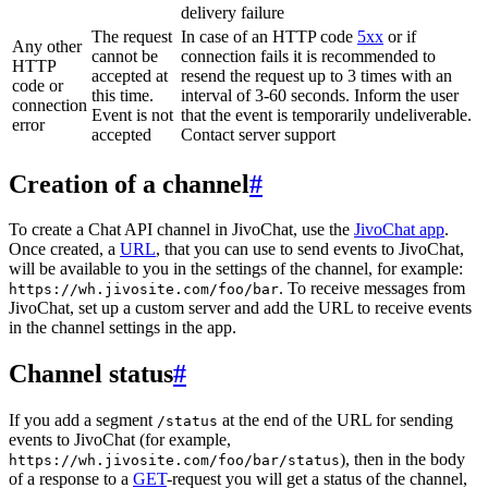
delivery failure
The request
In case of an HTTP code
5xx
or if
Any other
cannot be
connection fails it is recommended to
HTTP
accepted at
resend the request up to 3 times with an
code or
this time.
interval of 3-60 seconds. Inform the user
connection
Event is not
that the event is temporarily undeliverable.
error
accepted
Contact server support
Creation of a channel
#
To create a Chat API channel in JivoChat, use the
JivoChat app
.
Once created, a
URL
, that you can use to send events to JivoChat,
will be available to you in the settings of the channel, for example:
. To receive messages from
https://wh.jivosite.com/foo/bar
JivoChat, set up a custom server and add the URL to receive events
in the channel settings in the app.
Channel status
#
If you add a segment
at the end of the URL for sending
/status
events to JivoChat (for example,
), then in the body
https://wh.jivosite.com/foo/bar/status
of a response to a
GET
-request you will get a status of the channel,