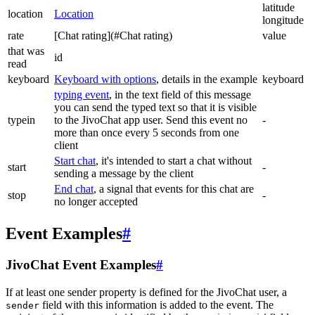
latitude
location
Location
longitude
rate
[Chat rating](#Chat rating)
value
that was
id
read
keyboard
Keyboard with options
, details in the example
keyboard
typing event
, in the text field of this message
you can send the typed text so that it is visible
typein
to the JivoChat app user. Send this event no
-
more than once every 5 seconds from one
client
Start chat
, it's intended to start a chat without
start
-
sending a message by the client
End chat
, a signal that events for this chat are
stop
-
no longer accepted
Event Examples
#
JivoChat Event Examples
#
If at least one sender property is defined for the JivoChat user, a
field with this information is added to the event. The
sender