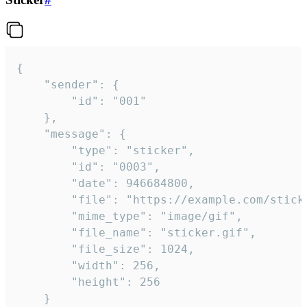
{

	"sender": {

		"id": "001"

	},

	"message": {

		"type": "sticker",

		"id": "0003",

		"date": 946684800,

		"file": "https://example.com/sticker.gif",

		"mime_type": "image/gif",

		"file_name": "sticker.gif",

		"file_size": 1024,

		"width": 256,

		"height": 256

	}
