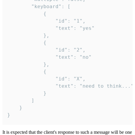
		"keyboard": [

			{

				"id": "1",

				"text": "yes"

			},

			{

				"id": "2",

				"text": "no"

			},

			{

				"id": "X",

				"text": "need to think..."

			}

		]

	}

}
It is expected that the client's response to such a message will be one