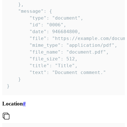
	},

	"message": {

		"type": "document",

		"id": "0006",

		"date": 946684800,

		"file": "https://example.com/document.pdf",

		"mime_type": "application/pdf",

		"file_name": "document.pdf",

		"file_size": 512,

		"title": "Title",

		"text": "Document comment."

	}

}
Location
#