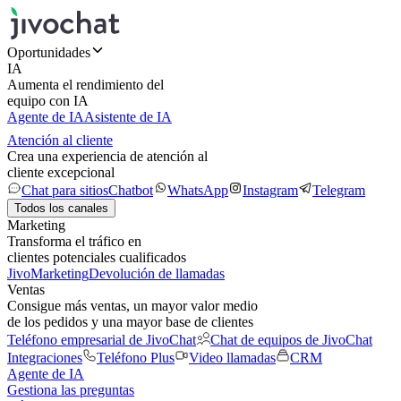
Oportunidades
IA
Aumenta el rendimiento del
equipo con IA
Agente de IA
Asistente de IA
Atención al cliente
Crea una experiencia de atención al
cliente excepcional
Chat para sitios
Chatbot
WhatsApp
Instagram
Telegram
Todos los canales
Marketing
Transforma el tráfico en
clientes potenciales cualificados
JivoMarketing
Devolución de llamadas
Ventas
Consigue más ventas, un mayor valor medio
de los pedidos y una mayor base de clientes
Teléfono empresarial de JivoChat
Chat de equipos de JivoChat
Integraciones
Teléfono Plus
Video llamadas
CRM
Agente de IA
Gestiona las preguntas