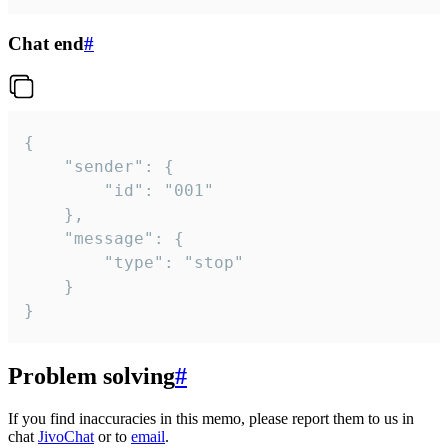
Chat end
#
{

	"sender": {

		"id": "001"

	},

	"message": {

		"type": "stop"

	}

}
Problem solving
#
If you find inaccuracies in this memo, please report them to us in
chat
JivoChat
or to
email
.