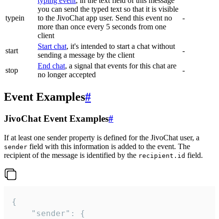
typing event
, in the text field of this message
you can send the typed text so that it is visible
typein
to the JivoChat app user. Send this event no
-
more than once every 5 seconds from one
client
Start chat
, it's intended to start a chat without
start
-
sending a message by the client
End chat
, a signal that events for this chat are
stop
-
no longer accepted
Event Examples
#
JivoChat Event Examples
#
If at least one sender property is defined for the JivoChat user, a
field with this information is added to the event. The
sender
recipient of the message is identified by the
field.
recipient.id
{

	"sender": {
