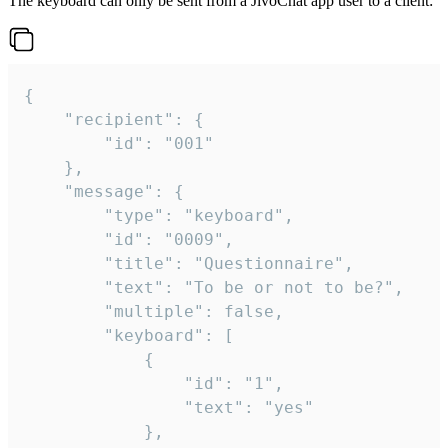
The keyboard can only be sent from a JivoChat app user to a client:
{

	"recipient": {

		"id": "001"

	},

	"message": {

		"type": "keyboard",

		"id": "0009",

		"title": "Questionnaire",

		"text": "To be or not to be?",

		"multiple": false,

		"keyboard": [

			{

				"id": "1",

				"text": "yes"

			},
