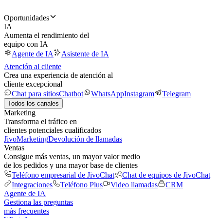
Oportunidades
IA
Aumenta el rendimiento del
equipo con IA
Agente de IA
Asistente de IA
Atención al cliente
Crea una experiencia de atención al
cliente excepcional
Chat para sitios
Chatbot
WhatsApp
Instagram
Telegram
Todos los canales
Marketing
Transforma el tráfico en
clientes potenciales cualificados
JivoMarketing
Devolución de llamadas
Ventas
Consigue más ventas, un mayor valor medio
de los pedidos y una mayor base de clientes
Teléfono empresarial de JivoChat
Chat de equipos de JivoChat
Integraciones
Teléfono Plus
Video llamadas
CRM
Agente de IA
Gestiona las preguntas
más frecuentes