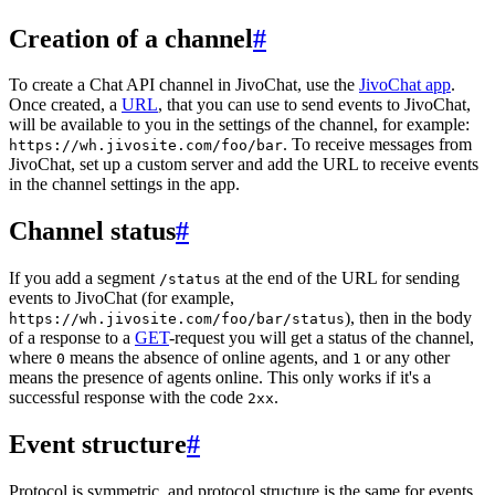
Creation of a channel
#
To create a Chat API channel in JivoChat, use the
JivoChat app
.
Once created, a
URL
, that you can use to send events to JivoChat,
will be available to you in the settings of the channel, for example:
. To receive messages from
https://wh.jivosite.com/foo/bar
JivoChat, set up a custom server and add the URL to receive events
in the channel settings in the app.
Channel status
#
If you add a segment
at the end of the URL for sending
/status
events to JivoChat (for example,
), then in the body
https://wh.jivosite.com/foo/bar/status
of a response to a
GET
-request you will get a status of the channel,
where
means the absence of online agents, and
or any other
0
1
means the presence of agents online. This only works if it's a
successful response with the code
.
2xx
Event structure
#
Protocol is symmetric, and protocol structure is the same for events