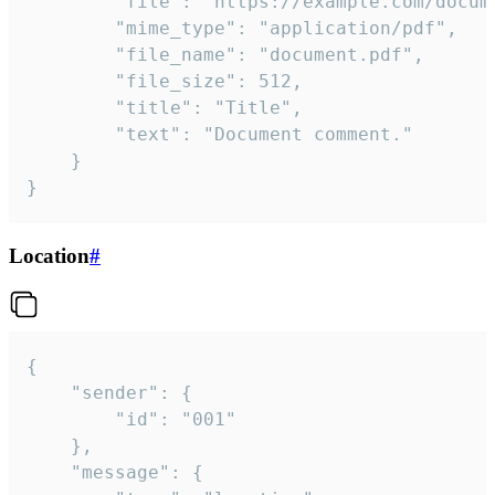
		"file": "https://example.com/document.pdf",

		"mime_type": "application/pdf",

		"file_name": "document.pdf",

		"file_size": 512,

		"title": "Title",

		"text": "Document comment."

	}

}
Location
#
{

	"sender": {

		"id": "001"

	},

	"message": {
