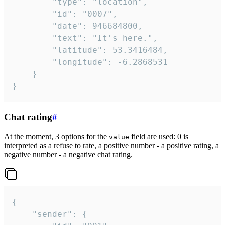
		"type": "location",

		"id": "0007",

		"date": 946684800,

		"text": "It's here.",

		"latitude": 53.3416484,

		"longitude": -6.2868531

	}

}
Chat rating
#
At the moment, 3 options for the
field are used: 0 is
value
interpreted as a refuse to rate, a positive number - a positive rating, a
negative number - a negative chat rating.
{

	"sender": {
