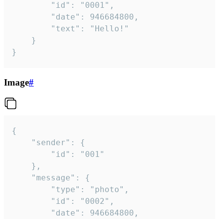
		"id": "0001",

		"date": 946684800,

		"text": "Hello!"

	}

}
Image
#
{

	"sender": {

		"id": "001"

	},

	"message": {

		"type": "photo",

		"id": "0002",

		"date": 946684800,
