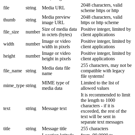
2048 characters, valid
file
string
Media URL
scheme https or http
Media preview
2048 characters, valid
thumb
string
image URL
https or http scheme
Size of media data
Positive integer, limited by
file_size
number
in octets (bytes)
client applications
Image or video
Positive integer, limited by
width
number
width in pixels
client applications
Image or video
Positive integer, limited by
height
number
height in pixels
client applications
255 characters, may not be
Media data file
file_name
string
compatible with legacy
name
file systems!
MIME type of
Limited to the list of
mime_type
string
media data
allowed values
It is recommended to limit
the length to 1000
characters - if it is
text
string
Message text
exceeded, the rest of the
text will be sent in
separate text messages
title
string
Message title
255 characters