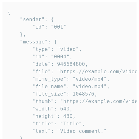
{

	"sender": {

		"id": "001"

	},

	"message": {

		"type": "video",

		"id": "0004",

		"date": 946684800,

		"file": "https://example.com/video.mp4",

		"mime_type": "video/mp4",

		"file_name": "video.mp4",

		"file_size": 1048576,

		"thumb": "https://example.com/video_thumb.png",

		"width": 640,

		"height": 480,

		"title": "Title",

		"text": "Video comment."

	}
