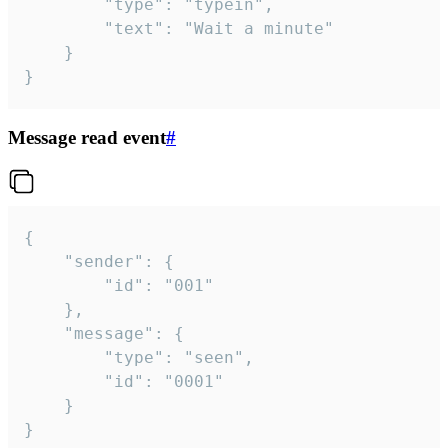
		"type": "typein",

		"text": "Wait a minute"

	}

}
Message read event
#
{

	"sender": {

		"id": "001"

	},

	"message": {

		"type": "seen",

		"id": "0001"

	}

}