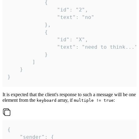
			{

				"id": "2",

				"text": "no"

			},

			{

				"id": "X",

				"text": "need to think..."

			}

		]

	}

}
It is expected that the client's response to such a message will be one
element from the
array, if
:
keyboard
multiple != true
{

	"sender": {
