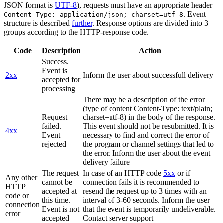
JSON format is
UTF-8
), requests must have an appropriate header
. Event
Content-Type: application/json; charset=utf-8
structure is described
further
. Response options are divided into 3
groups according to the HTTP-response code.
Code
Description
Action
Success.
Event is
2xx
Inform the user about successfull delivery
accepted for
processing
There may be a description of the error
(type of content Content-Type: text/plain;
Request
charset=utf-8) in the body of the response.
failed.
This event should not be resubmitted. It is
4xx
Event
necessary to find and correct the error of
rejected
the program or channel settings that led to
the error. Inform the user about the event
delivery failure
The request
In case of an HTTP code
5xx
or if
Any other
cannot be
connection fails it is recommended to
HTTP
accepted at
resend the request up to 3 times with an
code or
this time.
interval of 3-60 seconds. Inform the user
connection
Event is not
that the event is temporarily undeliverable.
error
accepted
Contact server support