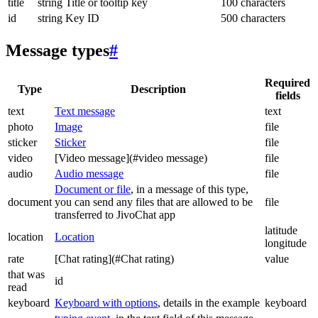
title
string
Title or tooltip key
100 characters
id
string
Key ID
500 characters
Message types
#
Required
Type
Description
fields
text
Text message
text
photo
Image
file
sticker
Sticker
file
video
[Video message](#video message)
file
audio
Audio message
file
Document or file
, in a message of this type,
document
you can send any files that are allowed to be
file
transferred to JivoChat app
latitude
location
Location
longitude
rate
[Chat rating](#Chat rating)
value
that was
id
read
keyboard
Keyboard with options
, details in the example
keyboard