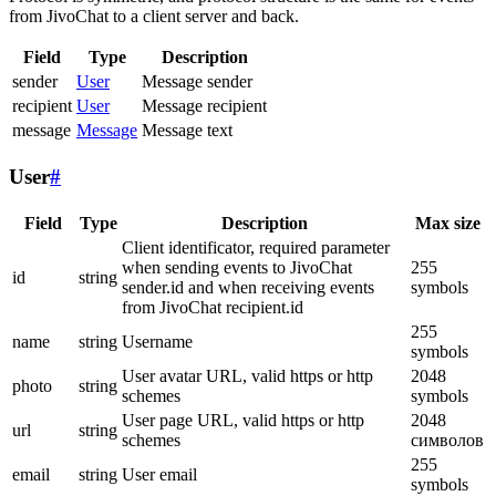
from JivoChat to a client server and back.
Field
Type
Description
sender
User
Message sender
recipient
User
Message recipient
message
Message
Message text
User
#
Field
Type
Description
Max size
Client identificator, required parameter
when sending events to JivoChat
255
id
string
sender.id and when receiving events
symbols
from JivoChat recipient.id
255
name
string
Username
symbols
User avatar URL, valid https or http
2048
photo
string
schemes
symbols
User page URL, valid https or http
2048
url
string
schemes
символов
255
email
string
User email
symbols