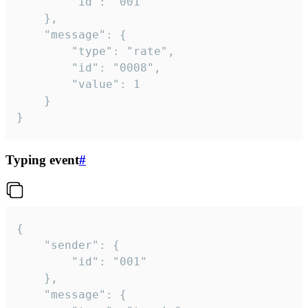
		"id": "001"

	},

	"message": {

		"type": "rate",

		"id": "0008",

		"value": 1

	}

}
Typing event
#
{

	"sender": {

		"id": "001"

	},

	"message": {
