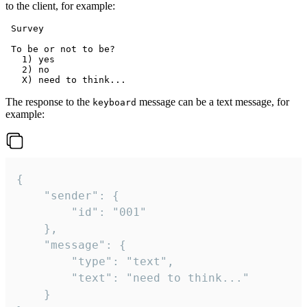
to the client, for example:
 Survey

 To be or not to be?

   1) yes

   2) no

The response to the
message can be a text message, for
keyboard
example:
{

	"sender": {

		"id": "001"

	},

	"message": {

		"type": "text",

		"text": "need to think..."

	}
