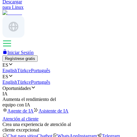
Descargar
para Linux
Iniciar Sesión
Regístrese gratis
ES
English
Türkçe
Português
ES
English
Türkçe
Português
Oportunidades
IA
Aumenta el rendimiento del
equipo con IA
Agente de IA
Asistente de IA
Atención al cliente
Crea una experiencia de atención al
cliente excepcional
Chat para sitios
Chatbot
WhatsApp
Instagram
Telegram