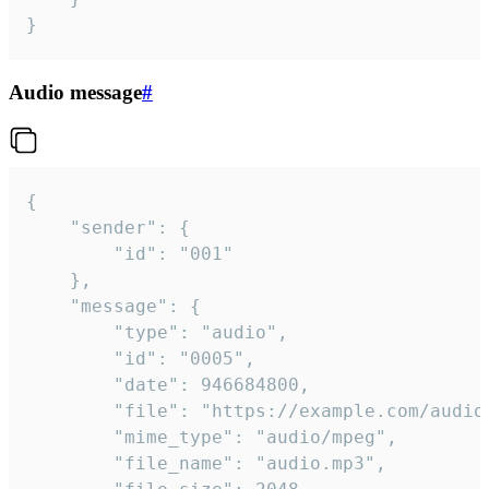
}
Audio message
#
{

	"sender": {

		"id": "001"

	},

	"message": {

		"type": "audio",

		"id": "0005",

		"date": 946684800,

		"file": "https://example.com/audio.mp3",

		"mime_type": "audio/mpeg",

		"file_name": "audio.mp3",
