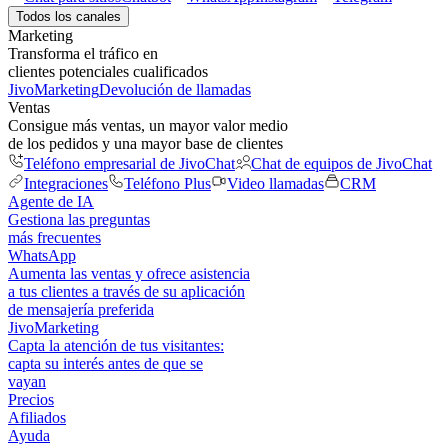
Todos los canales
Marketing
Transforma el tráfico en
clientes potenciales cualificados
JivoMarketing
Devolución de llamadas
Ventas
Consigue más ventas, un mayor valor medio
de los pedidos y una mayor base de clientes
Teléfono empresarial de JivoChat
Chat de equipos de JivoChat
Integraciones
Teléfono Plus
Video llamadas
CRM
Agente de IA
Gestiona las preguntas
más frecuentes
WhatsApp
Aumenta las ventas y ofrece asistencia
a tus clientes a través de su aplicación
de mensajería preferida
JivoMarketing
Capta la atención de tus visitantes:
capta su interés antes de que se
vayan
Precios
Afiliados
Ayuda