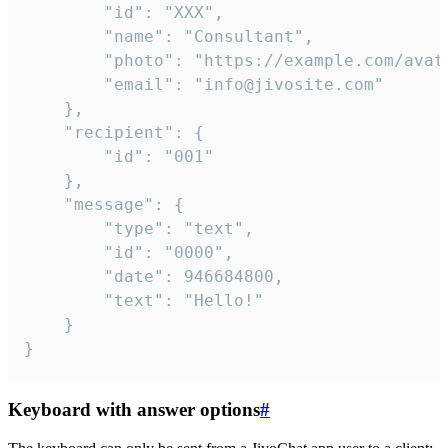
		"id": "XXX",

		"name": "Consultant",

		"photo": "https://example.com/avatar.png",

		"email": "info@jivosite.com"

	},

	"recipient": {

		"id": "001"

	},

	"message": {

		"type": "text",

		"id": "0000",

		"date": 946684800,

		"text": "Hello!"

	}

}
Keyboard with answer options
#