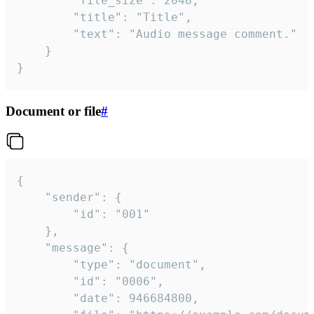
		"file_size": 2048,

		"title": "Title",

		"text": "Audio message comment."

	}

}
Document or file
#
{

	"sender": {

		"id": "001"

	},

	"message": {

		"type": "document",

		"id": "0006",

		"date": 946684800,
