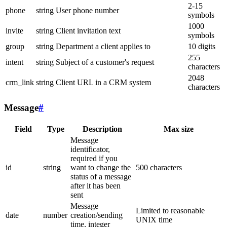
2-15
phone
string
User phone number
symbols
1000
invite
string
Client invitation text
symbols
group
string
Department a client applies to
10 digits
255
intent
string
Subject of a customer's request
characters
2048
crm_link
string
Client URL in a CRM system
characters
Message
#
Field
Type
Description
Max size
Message
identificator,
required if you
id
string
want to change the
500 characters
status of a message
after it has been
sent
Message
Limited to reasonable
date
number
creation/sending
UNIX time
time, integer