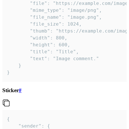
		"file": "https://example.com/image.png",

		"mime_type": "image/png",

		"file_name": "image.png",

		"file_size": 1024,

		"thumb": "https://example.com/image_thumb.png",

		"width": 800,

		"height": 600,

		"title": "Title",

		"text": "Image comment."

	}

}
Sticker
#
{

	"sender": {
