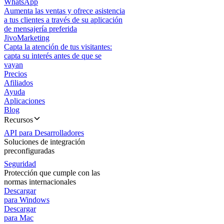
WhatsApp
Aumenta las ventas y ofrece asistencia
a tus clientes a través de su aplicación
de mensajería preferida
JivoMarketing
Capta la atención de tus visitantes:
capta su interés antes de que se
vayan
Precios
Afiliados
Ayuda
Aplicaciones
Blog
Recursos
API para Desarrolladores
Soluciones de integración
preconfiguradas
Seguridad
Protección que cumple con las
normas internacionales
Descargar
para Windows
Descargar
para Mac