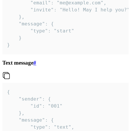
		"email": "me@example.com",

		"invite": "Hello! May I help you?"

	},

	"message": {

		"type": "start"

	}

}
Text message
#
{

	"sender": {

		"id": "001"

	},

	"message": {

		"type": "text",
