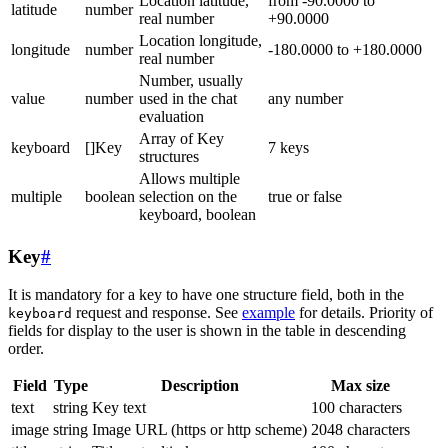
Location latitude,
from -90.0000 to
latitude
number
real number
+90.0000
Location longitude,
longitude
number
-180.0000 to +180.0000
real number
Number, usually
value
number
used in the chat
any number
evaluation
Array of Key
keyboard
[]Key
7 keys
structures
Allows multiple
multiple
boolean
selection on the
true or false
keyboard, boolean
Key
#
It is mandatory for a key to have one structure field, both in the
request and response. See
example
for details. Priority of
keyboard
fields for display to the user is shown in the table in descending
order.
Field
Type
Description
Max size
text
string
Key text
100 characters
image
string
Image URL (https or http scheme)
2048 characters