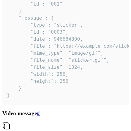
		"id": "001"

	},

	"message": {

		"type": "sticker",

		"id": "0003",

		"date": 946684800,

		"file": "https://example.com/sticker.gif",

		"mime_type": "image/gif",

		"file_name": "sticker.gif",

		"file_size": 1024,

		"width": 256,

		"height": 256

	}

}
Video message
#