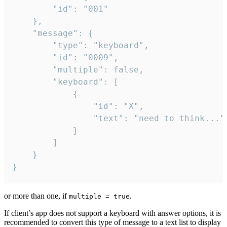
		"id": "001"

	},

	"message": {

		"type": "keyboard",

		"id": "0009",

		"multiple": false,

		"keyboard": [

			{

				"id": "X",

				"text": "need to think..."

			}

		]

	}

}
or more than one, if
.
multiple = true
If client’s app does not support a keyboard with answer options, it is
recommended to convert this type of message to a text list to display