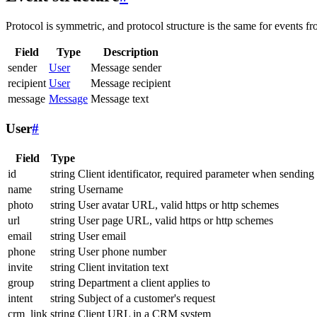
Protocol is symmetric, and protocol structure is the same for events fr
Field
Type
Description
sender
User
Message sender
recipient
User
Message recipient
message
Message
Message text
User
#
Field
Type
id
string
Client identificator, required parameter when sending
name
string
Username
photo
string
User avatar URL, valid https or http schemes
url
string
User page URL, valid https or http schemes
email
string
User email
phone
string
User phone number
invite
string
Client invitation text
group
string
Department a client applies to
intent
string
Subject of a customer's request
crm_link
string
Client URL in a CRM system