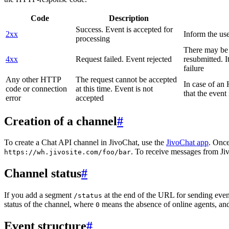
Code
Description
Success. Event is accepted for
2xx
Inform the use
processing
There may be a
4xx
Request failed. Event rejected
resubmitted. I
failure
Any other HTTP
The request cannot be accepted
In case of a
code or connection
at this time. Event is not
that the event
error
accepted
Creation of a channel
#
To create a Chat API channel in JivoChat, use the
JivoChat app
. Once
. To receive messages from Jiv
https://wh.jivosite.com/foo/bar
Channel status
#
If you add a segment
at the end of the URL for sending even
/status
status of the channel, where
means the absence of online agents, a
0
Event structure
#