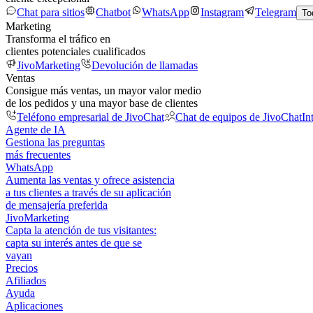
Chat para sitios
Chatbot
WhatsApp
Instagram
Telegram
To
Marketing
Transforma el tráfico en
clientes potenciales cualificados
JivoMarketing
Devolución de llamadas
Ventas
Consigue más ventas, un mayor valor medio
de los pedidos y una mayor base de clientes
Teléfono empresarial de JivoChat
Chat de equipos de JivoChat
In
Agente de IA
Gestiona las preguntas
más frecuentes
WhatsApp
Aumenta las ventas y ofrece asistencia
a tus clientes a través de su aplicación
de mensajería preferida
JivoMarketing
Capta la atención de tus visitantes:
capta su interés antes de que se
vayan
Precios
Afiliados
Ayuda
Aplicaciones