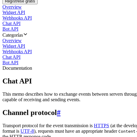
Regístrese gratis
Overview
Widget API
Webhooks API
Chat API
Bot API
Categorías
Overview
Widget API
Webhooks API
Chat API
Bot API
Documentation
Chat API
This memo describes how to exchange events between servers throug
capable of receiving and sending events.
Channel protocol
#
Transport protocol for the event transmission is
HTTPS
(at the develo
format is
UTF-8
), requests must have an appropriate header
Content
the HTTP-response code.