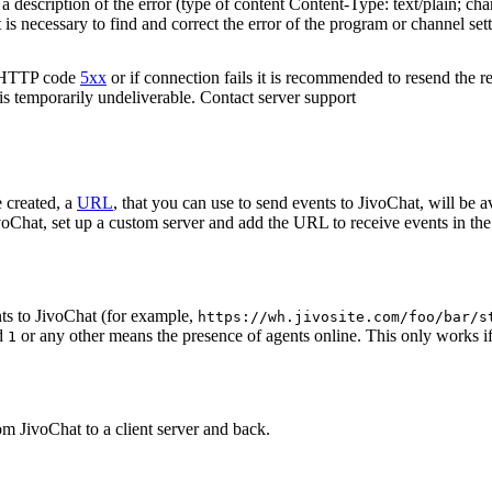
 description of the error (type of content Content-Type: text/plain; cha
t is necessary to find and correct the error of the program or channel sett
n HTTP code
5xx
or if connection fails it is recommended to resend the r
 is temporarily undeliverable. Contact server support
 created, a
URL
, that you can use to send events to JivoChat, will be a
oChat, set up a custom server and add the URL to receive events in the 
ts to JivoChat (for example,
https://wh.jivosite.com/foo/bar/s
nd
or any other means the presence of agents online. This only works if
1
om JivoChat to a client server and back.