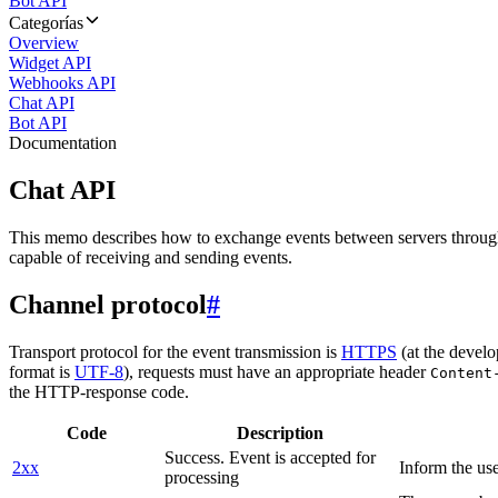
Bot API
Categorías
Overview
Widget API
Webhooks API
Chat API
Bot API
Documentation
Chat API
This memo describes how to exchange events between servers throug
capable of receiving and sending events.
Channel protocol
#
Transport protocol for the event transmission is
HTTPS
(at the develo
format is
UTF-8
), requests must have an appropriate header
Content
the HTTP-response code.
Code
Description
Success. Event is accepted for
2xx
Inform the use
processing