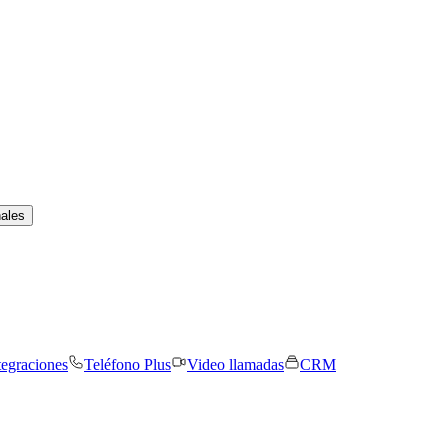
nales
tegraciones
Teléfono Plus
Video llamadas
CRM