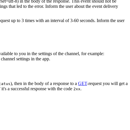
rset=utf-8) in the body of the response. This event should not be
ings that led to the error. Inform the user about the event delivery
equest up to 3 times with an interval of 3-60 seconds. Inform the user
vailable to you in the settings of the channel, for example:
channel settings in the app.
), then in the body of a response to a
GET
-request you will get a
tatus
 it's a successful response with the code
.
2xx