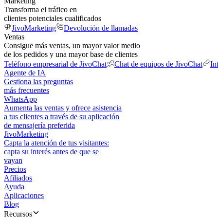
Marketing
Transforma el tráfico en
clientes potenciales cualificados
JivoMarketing
Devolución de llamadas
Ventas
Consigue más ventas, un mayor valor medio
de los pedidos y una mayor base de clientes
Teléfono empresarial de JivoChat
Chat de equipos de JivoChat
In
Agente de IA
Gestiona las preguntas
más frecuentes
WhatsApp
Aumenta las ventas y ofrece asistencia
a tus clientes a través de su aplicación
de mensajería preferida
JivoMarketing
Capta la atención de tus visitantes:
capta su interés antes de que se
vayan
Precios
Afiliados
Ayuda
Aplicaciones
Blog
Recursos