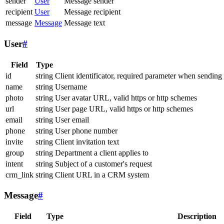
sender
User
Message sender
recipient
User
Message recipient
message
Message
Message text
User
#
Field
Type
id
string
Client identificator, required parameter when sending
name
string
Username
photo
string
User avatar URL, valid https or http schemes
url
string
User page URL, valid https or http schemes
email
string
User email
phone
string
User phone number
invite
string
Client invitation text
group
string
Department a client applies to
intent
string
Subject of a customer's request
crm_link
string
Client URL in a CRM system
Message
#
Field
Type
Description