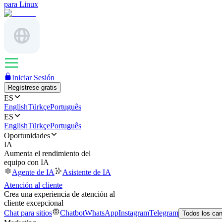
para Linux
Iniciar Sesión
Regístrese gratis
ES
English
Türkçe
Português
ES
English
Türkçe
Português
Oportunidades
IA
Aumenta el rendimiento del
equipo con IA
Agente de IA
Asistente de IA
Atención al cliente
Crea una experiencia de atención al
cliente excepcional
Chat para sitios
Chatbot
WhatsApp
Instagram
Telegram
Todos los ca