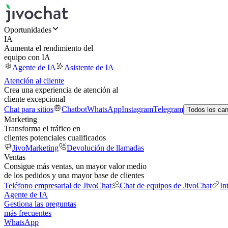
Oportunidades
IA
Aumenta el rendimiento del
equipo con IA
Agente de IA
Asistente de IA
Atención al cliente
Crea una experiencia de atención al
cliente excepcional
Chat para sitios
Chatbot
WhatsApp
Instagram
Telegram
Todos los ca
Marketing
Transforma el tráfico en
clientes potenciales cualificados
JivoMarketing
Devolución de llamadas
Ventas
Consigue más ventas, un mayor valor medio
de los pedidos y una mayor base de clientes
Teléfono empresarial de JivoChat
Chat de equipos de JivoChat
In
Agente de IA
Gestiona las preguntas
más frecuentes
WhatsApp