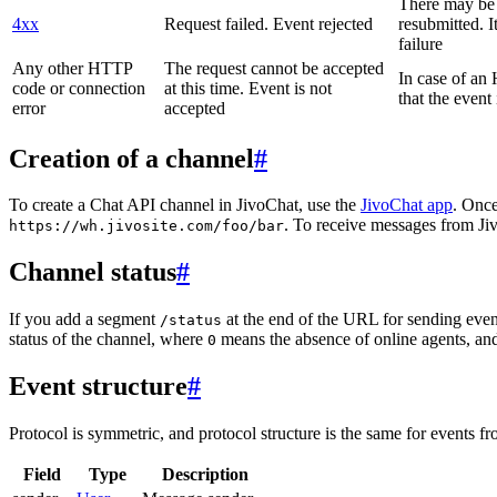
There may be a
4xx
Request failed. Event rejected
resubmitted. I
failure
Any other HTTP
The request cannot be accepted
In case of a
code or connection
at this time. Event is not
that the event
error
accepted
Creation of a channel
#
To create a Chat API channel in JivoChat, use the
JivoChat app
. Once
. To receive messages from Jiv
https://wh.jivosite.com/foo/bar
Channel status
#
If you add a segment
at the end of the URL for sending even
/status
status of the channel, where
means the absence of online agents, a
0
Event structure
#
Protocol is symmetric, and protocol structure is the same for events fr
Field
Type
Description