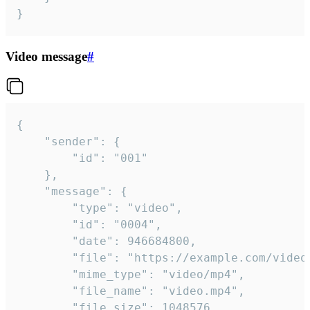
}
Video message
#
{

	"sender": {

		"id": "001"

	},

	"message": {

		"type": "video",

		"id": "0004",

		"date": 946684800,

		"file": "https://example.com/video.mp4",

		"mime_type": "video/mp4",

		"file_name": "video.mp4",

		"file_size": 1048576,
