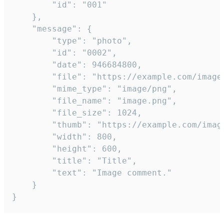
		"id": "001"

	},

	"message": {

		"type": "photo",

		"id": "0002",

		"date": 946684800,

		"file": "https://example.com/image.png",

		"mime_type": "image/png",

		"file_name": "image.png",

		"file_size": 1024,

		"thumb": "https://example.com/image_thumb.png",

		"width": 800,

		"height": 600,

		"title": "Title",

		"text": "Image comment."

	}

}