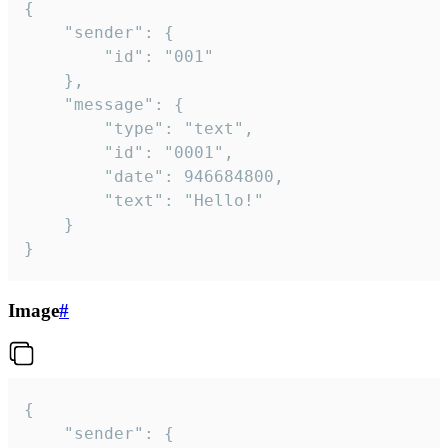
{

	"sender": {

		"id": "001"

	},

	"message": {

		"type": "text",

		"id": "0001",

		"date": 946684800,

		"text": "Hello!"

	}

}
Image
#
{

	"sender": {
