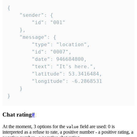
{

	"sender": {

		"id": "001"

	},

	"message": {

		"type": "location",

		"id": "0007",

		"date": 946684800,

		"text": "It's here.",

		"latitude": 53.3416484,

		"longitude": -6.2868531

	}

}
Chat rating
#
At the moment, 3 options for the
field are used: 0 is
value
interpreted as a refuse to rate, a positive number - a positive rating, a