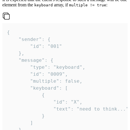
element from the
array, if
:
keyboard
multiple != true
{

	"sender": {

		"id": "001"

	},

	"message": {

		"type": "keyboard",

		"id": "0009",

		"multiple": false,

		"keyboard": [

			{

				"id": "X",

				"text": "need to think..."

			}

		]

	}
