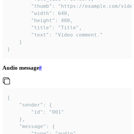
		"thumb": "https://example.com/video_thumb.png",

		"width": 640,

		"height": 480,

		"title": "Title",

		"text": "Video comment."

	}

}
Audio message
#
{

	"sender": {

		"id": "001"

	},

	"message": {

		"type": "audio",
