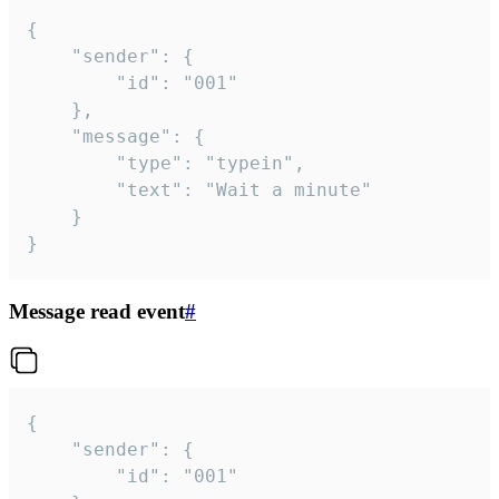
{

	"sender": {

		"id": "001"

	},

	"message": {

		"type": "typein",

		"text": "Wait a minute"

	}

}
Message read event
#
{

	"sender": {

		"id": "001"
