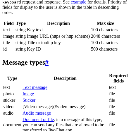
request and response. See
example
for details. Priority of
keyboard
fields for display to the user is shown in the table in descending
order.
Field
Type
Description
Max size
text
string
Key text
100 characters
image
string
Image URL (https or http scheme)
2048 characters
title
string
Title or tooltip key
100 characters
id
string
Key ID
500 characters
Message types
#
Required
Type
Description
fields
text
Text message
text
photo
Image
file
sticker
Sticker
file
video
[Video message](#video message)
file
audio
Audio message
file
Document or file
, in a message of this type,
document
you can send any files that are allowed to be
file
transferred to JivoChat app