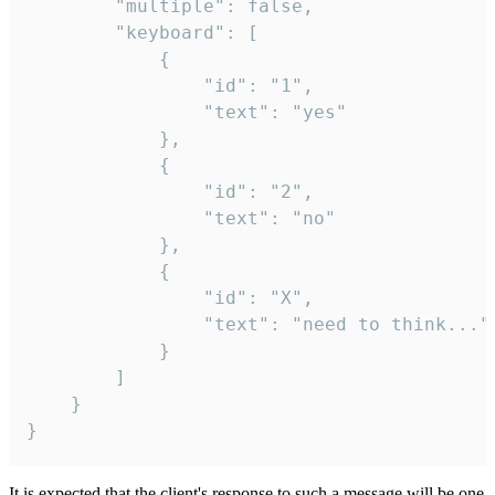
		"multiple": false,

		"keyboard": [

			{

				"id": "1",

				"text": "yes"

			},

			{

				"id": "2",

				"text": "no"

			},

			{

				"id": "X",

				"text": "need to think..."

			}

		]

	}

}
It is expected that the client's response to such a message will be one