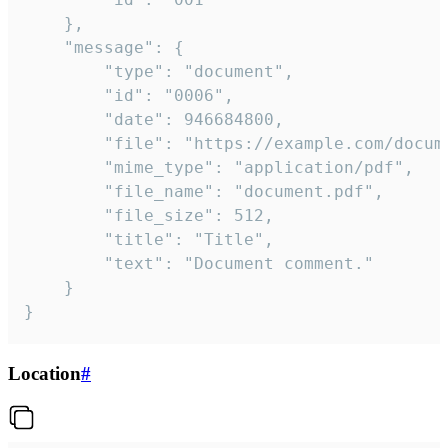
	},

	"message": {

		"type": "document",

		"id": "0006",

		"date": 946684800,

		"file": "https://example.com/document.pdf",

		"mime_type": "application/pdf",

		"file_name": "document.pdf",

		"file_size": 512,

		"title": "Title",

		"text": "Document comment."

	}

}
Location
#