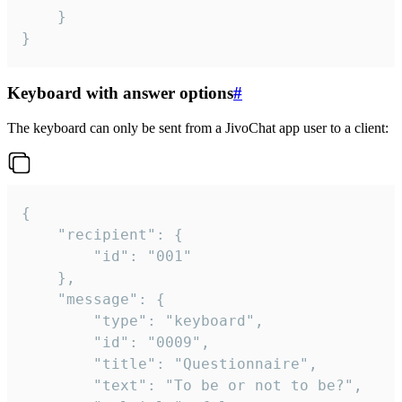
	}

}
Keyboard with answer options
#
The keyboard can only be sent from a JivoChat app user to a client:
{

	"recipient": {

		"id": "001"

	},

	"message": {

		"type": "keyboard",

		"id": "0009",

		"title": "Questionnaire",

		"text": "To be or not to be?",
