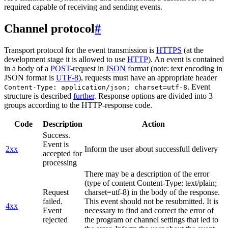
required capable of receiving and sending events.
Channel protocol
#
Transport protocol for the event transmission is
HTTPS
(at the
development stage it is allowed to use
HTTP
). An event is contained
in a body of a
POST
-request in
JSON
format (note: text encoding in
JSON format is
UTF-8
), requests must have an appropriate header
. Event
Content-Type: application/json; charset=utf-8
structure is described
further
. Response options are divided into 3
groups according to the HTTP-response code.
Code
Description
Action
Success.
Event is
2xx
Inform the user about successfull delivery
accepted for
processing
There may be a description of the error
(type of content Content-Type: text/plain;
Request
charset=utf-8) in the body of the response.
failed.
This event should not be resubmitted. It is
4xx
Event
necessary to find and correct the error of
rejected
the program or channel settings that led to