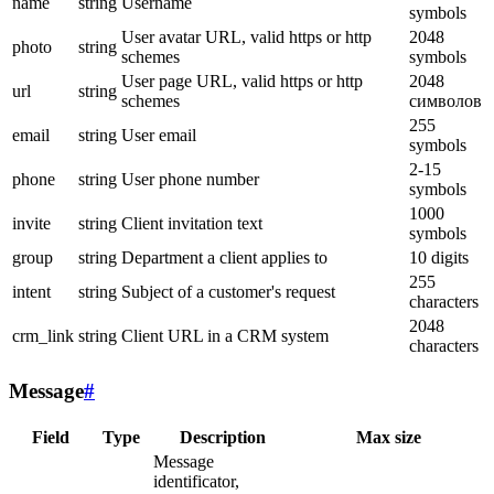
name
string
Username
symbols
User avatar URL, valid https or http
2048
photo
string
schemes
symbols
User page URL, valid https or http
2048
url
string
schemes
символов
255
email
string
User email
symbols
2-15
phone
string
User phone number
symbols
1000
invite
string
Client invitation text
symbols
group
string
Department a client applies to
10 digits
255
intent
string
Subject of a customer's request
characters
2048
crm_link
string
Client URL in a CRM system
characters
Message
#
Field
Type
Description
Max size
Message
identificator,