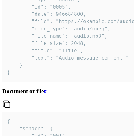
		"id": "0005",

		"date": 946684800,

		"file": "https://example.com/audio.mp3",

		"mime_type": "audio/mpeg",

		"file_name": "audio.mp3",

		"file_size": 2048,

		"title": "Title",

		"text": "Audio message comment."

	}

}
Document or file
#
{

	"sender": {

		"id": "001"
