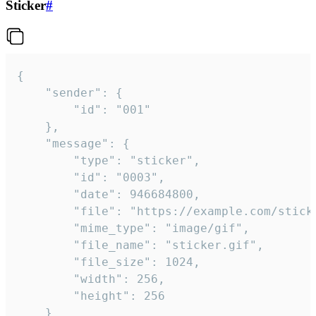
Sticker
#
{

	"sender": {

		"id": "001"

	},

	"message": {

		"type": "sticker",

		"id": "0003",

		"date": 946684800,

		"file": "https://example.com/sticker.gif",

		"mime_type": "image/gif",

		"file_name": "sticker.gif",

		"file_size": 1024,

		"width": 256,

		"height": 256

	}
