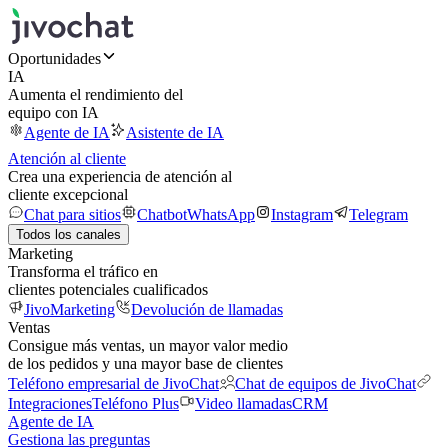
Oportunidades
IA
Aumenta el rendimiento del
equipo con IA
Agente de IA
Asistente de IA
Atención al cliente
Crea una experiencia de atención al
cliente excepcional
Chat para sitios
Chatbot
WhatsApp
Instagram
Telegram
Todos los canales
Marketing
Transforma el tráfico en
clientes potenciales cualificados
JivoMarketing
Devolución de llamadas
Ventas
Consigue más ventas, un mayor valor medio
de los pedidos y una mayor base de clientes
Teléfono empresarial de JivoChat
Chat de equipos de JivoChat
Integraciones
Teléfono Plus
Video llamadas
CRM
Agente de IA
Gestiona las preguntas