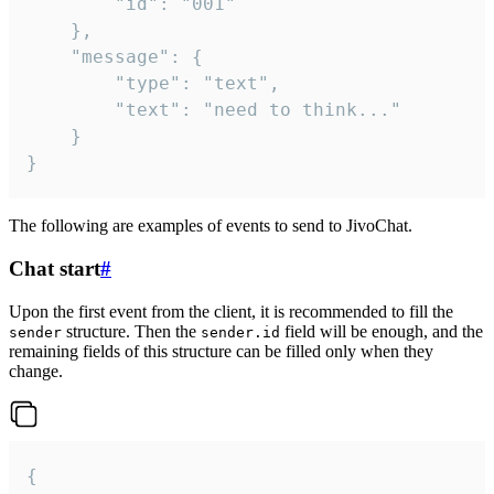
		"id": "001"

	},

	"message": {

		"type": "text",

		"text": "need to think..."

	}

}
The following are examples of events to send to JivoChat.
Chat start
#
Upon the first event from the client, it is recommended to fill the
structure. Then the
field will be enough, and the
sender
sender.id
remaining fields of this structure can be filled only when they
change.
{
