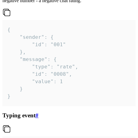
negative number - a negative chat rating.
{

	"sender": {

		"id": "001"

	},

	"message": {

		"type": "rate",

		"id": "0008",

		"value": 1

	}

}
Typing event
#