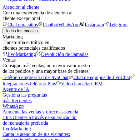
Atención al cliente
Crea una experiencia de atención al
cliente excepcional
Chat para sitios
Chatbot
WhatsApp
Instagram
Telegram
Todos los canales
Marketing
Transforma el tráfico en
clientes potenciales cualificados
JivoMarketing
Devolución de llamadas
Ventas
Consigue más ventas, un mayor valor medio
de los pedidos y una mayor base de clientes
Teléfono empresarial de JivoChat
Chat de equipos de JivoChat
Integraciones
Teléfono Plus
Video llamadas
CRM
Agente de IA
Gestiona las preguntas
más frecuentes
WhatsApp
Aumenta las ventas y ofrece asistencia
a tus clientes a través de su aplicación
de mensajería preferida
JivoMarketing
Capta la atención de tus visitantes:
capta su interés antes de que se