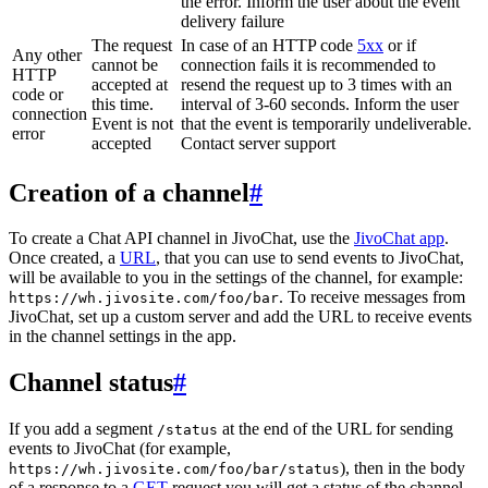
the error. Inform the user about the event
delivery failure
The request
In case of an HTTP code
5xx
or if
Any other
cannot be
connection fails it is recommended to
HTTP
accepted at
resend the request up to 3 times with an
code or
this time.
interval of 3-60 seconds. Inform the user
connection
Event is not
that the event is temporarily undeliverable.
error
accepted
Contact server support
Creation of a channel
#
To create a Chat API channel in JivoChat, use the
JivoChat app
.
Once created, a
URL
, that you can use to send events to JivoChat,
will be available to you in the settings of the channel, for example:
. To receive messages from
https://wh.jivosite.com/foo/bar
JivoChat, set up a custom server and add the URL to receive events
in the channel settings in the app.
Channel status
#
If you add a segment
at the end of the URL for sending
/status
events to JivoChat (for example,
), then in the body
https://wh.jivosite.com/foo/bar/status
of a response to a
GET
-request you will get a status of the channel,