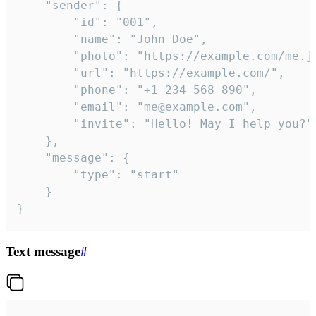
	"sender": {

		"id": "001",

		"name": "John Doe",

		"photo": "https://example.com/me.jpg",

		"url": "https://example.com/",

		"phone": "+1 234 568 890",

		"email": "me@example.com",

		"invite": "Hello! May I help you?"

	},

	"message": {

		"type": "start"

	}

}
Text message
#