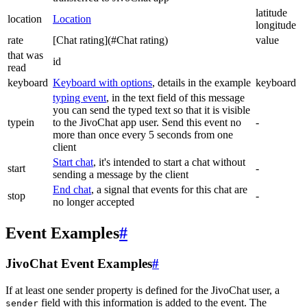
latitude
location
Location
longitude
rate
[Chat rating](#Chat rating)
value
that was
id
read
keyboard
Keyboard with options
, details in the example
keyboard
typing event
, in the text field of this message
you can send the typed text so that it is visible
typein
to the JivoChat app user. Send this event no
-
more than once every 5 seconds from one
client
Start chat
, it's intended to start a chat without
start
-
sending a message by the client
End chat
, a signal that events for this chat are
stop
-
no longer accepted
Event Examples
#
JivoChat Event Examples
#
If at least one sender property is defined for the JivoChat user, a
field with this information is added to the event. The
sender