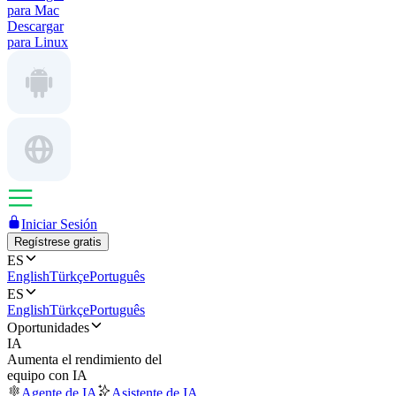
para Mac
Descargar
para Linux
Iniciar Sesión
Regístrese gratis
ES
English
Türkçe
Português
ES
English
Türkçe
Português
Oportunidades
IA
Aumenta el rendimiento del
equipo con IA
Agente de IA
Asistente de IA