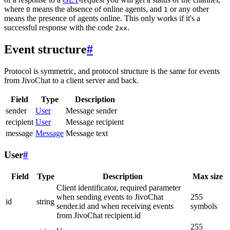
where
means the absence of online agents, and
or any other
0
1
means the presence of agents online. This only works if it's a
successful response with the code
.
2xx
Event structure
#
Protocol is symmetric, and protocol structure is the same for events
from JivoChat to a client server and back.
Field
Type
Description
sender
User
Message sender
recipient
User
Message recipient
message
Message
Message text
User
#
Field
Type
Description
Max size
Client identificator, required parameter
when sending events to JivoChat
255
id
string
sender.id and when receiving events
symbols
from JivoChat recipient.id
255