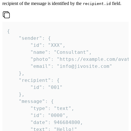
recipient of the message is identified by the
field.
recipient.id
{

	"sender": {

		"id": "XXX",

		"name": "Consultant",

		"photo": "https://example.com/avatar.png",

		"email": "info@jivosite.com"

	},

	"recipient": {

		"id": "001"

	},

	"message": {

		"type": "text",

		"id": "0000",

		"date": 946684800,

		"text": "Hello!"
