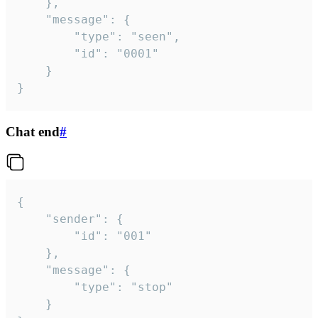
	},

	"message": {

		"type": "seen",

		"id": "0001"

	}

}
Chat end
#
{

	"sender": {

		"id": "001"

	},

	"message": {

		"type": "stop"

	}
