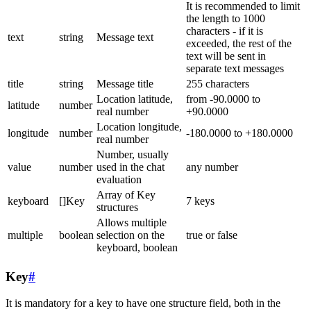
It is recommended to limit
the length to 1000
characters - if it is
text
string
Message text
exceeded, the rest of the
text will be sent in
separate text messages
title
string
Message title
255 characters
Location latitude,
from -90.0000 to
latitude
number
real number
+90.0000
Location longitude,
longitude
number
-180.0000 to +180.0000
real number
Number, usually
value
number
used in the chat
any number
evaluation
Array of Key
keyboard
[]Key
7 keys
structures
Allows multiple
multiple
boolean
selection on the
true or false
keyboard, boolean
Key
#
It is mandatory for a key to have one structure field, both in the