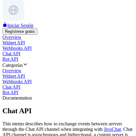
Iniciar Sesión
Regístrese gratis
Overview
Widget API
Webhooks API
Chat API
Bot API
Categorías
Overview
Widget API
Webhooks API
Chat API
Bot API
Documentation
Chat API
This memo describes how to exchange events between servers
through the Chat API channel when integrating with
JivoChat
. Chat
API channel is asynchronous and bidirectional, a custom server is