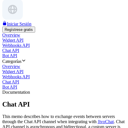
Iniciar Sesión
Regístrese gratis
Overview
Widget API
Webhooks API
Chat API
Bot API
Categorías
Overview
Widget API
Webhooks API
Chat API
Bot API
Documentation
Chat API
This memo describes how to exchange events between servers
through the Chat API channel when integrating with
JivoChat
. Chat
API channel is asynchronous and bidirectional, a custom server is