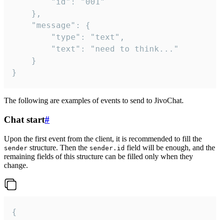
		"id": "001"

	},

	"message": {

		"type": "text",

		"text": "need to think..."

	}

}
The following are examples of events to send to JivoChat.
Chat start
#
Upon the first event from the client, it is recommended to fill the
structure. Then the
field will be enough, and the
sender
sender.id
remaining fields of this structure can be filled only when they
change.
{
