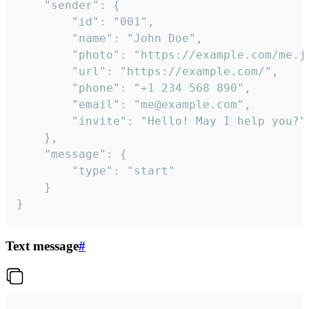
	"sender": {

		"id": "001",

		"name": "John Doe",

		"photo": "https://example.com/me.jpg",

		"url": "https://example.com/",

		"phone": "+1 234 568 890",

		"email": "me@example.com",

		"invite": "Hello! May I help you?"

	},

	"message": {

		"type": "start"

	}

}
Text message
#