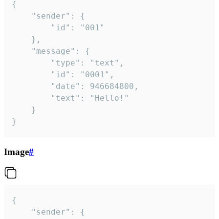
{

	"sender": {

		"id": "001"

	},

	"message": {

		"type": "text",

		"id": "0001",

		"date": 946684800,

		"text": "Hello!"

	}

}
Image
#
{

	"sender": {
