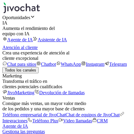
Oportunidades
IA
Aumenta el rendimiento del
equipo con IA
Agente de IA
Asistente de IA
Atención al cliente
Crea una experiencia de atención al
cliente excepcional
Chat para sitios
Chatbot
WhatsApp
Instagram
Telegram
Todos los canales
Marketing
Transforma el tráfico en
clientes potenciales cualificados
JivoMarketing
Devolución de llamadas
Ventas
Consigue más ventas, un mayor valor medio
de los pedidos y una mayor base de clientes
Teléfono empresarial de JivoChat
Chat de equipos de JivoChat
Integraciones
Teléfono Plus
Video llamadas
CRM
Agente de IA
Gestiona las preguntas