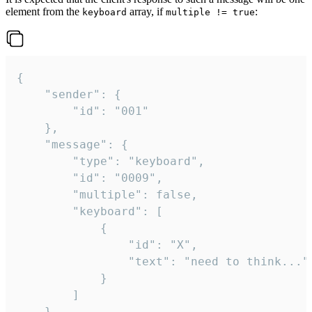
element from the
array, if
:
keyboard
multiple != true
{

	"sender": {

		"id": "001"

	},

	"message": {

		"type": "keyboard",

		"id": "0009",

		"multiple": false,

		"keyboard": [

			{

				"id": "X",

				"text": "need to think..."

			}

		]

	}
