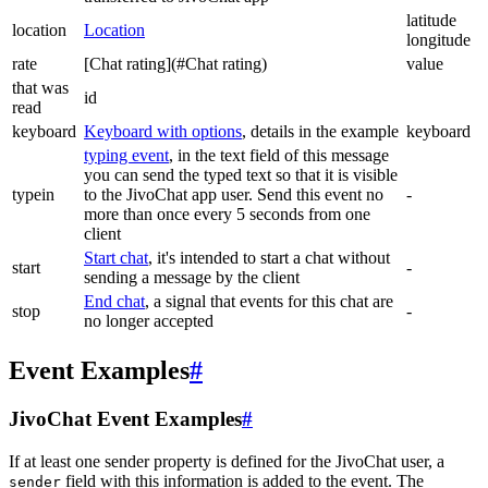
latitude
location
Location
longitude
rate
[Chat rating](#Chat rating)
value
that was
id
read
keyboard
Keyboard with options
, details in the example
keyboard
typing event
, in the text field of this message
you can send the typed text so that it is visible
typein
to the JivoChat app user. Send this event no
-
more than once every 5 seconds from one
client
Start chat
, it's intended to start a chat without
start
-
sending a message by the client
End chat
, a signal that events for this chat are
stop
-
no longer accepted
Event Examples
#
JivoChat Event Examples
#
If at least one sender property is defined for the JivoChat user, a
field with this information is added to the event. The
sender