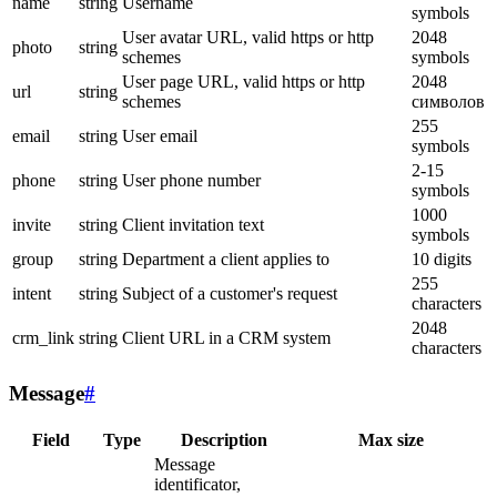
name
string
Username
symbols
User avatar URL, valid https or http
2048
photo
string
schemes
symbols
User page URL, valid https or http
2048
url
string
schemes
символов
255
email
string
User email
symbols
2-15
phone
string
User phone number
symbols
1000
invite
string
Client invitation text
symbols
group
string
Department a client applies to
10 digits
255
intent
string
Subject of a customer's request
characters
2048
crm_link
string
Client URL in a CRM system
characters
Message
#
Field
Type
Description
Max size
Message
identificator,