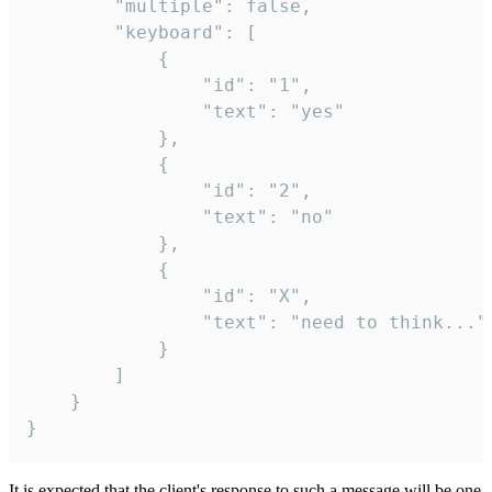
		"multiple": false,

		"keyboard": [

			{

				"id": "1",

				"text": "yes"

			},

			{

				"id": "2",

				"text": "no"

			},

			{

				"id": "X",

				"text": "need to think..."

			}

		]

	}

}
It is expected that the client's response to such a message will be one