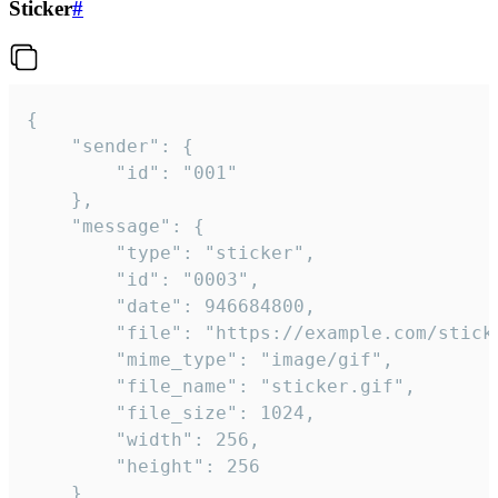
Sticker
#
{

	"sender": {

		"id": "001"

	},

	"message": {

		"type": "sticker",

		"id": "0003",

		"date": 946684800,

		"file": "https://example.com/sticker.gif",

		"mime_type": "image/gif",

		"file_name": "sticker.gif",

		"file_size": 1024,

		"width": 256,

		"height": 256

	}
