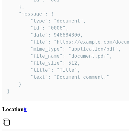
	},

	"message": {

		"type": "document",

		"id": "0006",

		"date": 946684800,

		"file": "https://example.com/document.pdf",

		"mime_type": "application/pdf",

		"file_name": "document.pdf",

		"file_size": 512,

		"title": "Title",

		"text": "Document comment."

	}

}
Location
#