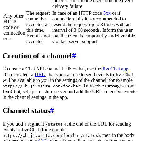
the error. Inform the user about the event
delivery failure
The request
In case of an HTTP code
5xx
or if
Any other
cannot be
connection fails it is recommended to
HTTP
accepted at
resend the request up to 3 times with an
code or
this time.
interval of 3-60 seconds. Inform the user
connection
Event is not
that the event is temporarily undeliverable.
error
accepted
Contact server support
Creation of a channel
#
To create a Chat API channel in JivoChat, use the
JivoChat app
.
Once created, a
URL
, that you can use to send events to JivoChat,
will be available to you in the settings of the channel, for example:
. To receive messages from
https://wh.jivosite.com/foo/bar
JivoChat, set up a custom server and add the URL to receive events
in the channel settings in the app.
Channel status
#
If you add a segment
at the end of the URL for sending
/status
events to JivoChat (for example,
), then in the body
https://wh.jivosite.com/foo/bar/status
of a response to a
GET
-request you will get a status of the channel,