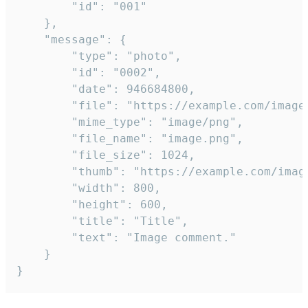
		"id": "001"

	},

	"message": {

		"type": "photo",

		"id": "0002",

		"date": 946684800,

		"file": "https://example.com/image.png",

		"mime_type": "image/png",

		"file_name": "image.png",

		"file_size": 1024,

		"thumb": "https://example.com/image_thumb.png",

		"width": 800,

		"height": 600,

		"title": "Title",

		"text": "Image comment."

	}

}