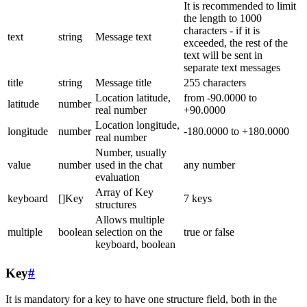
It is recommended to limit
the length to 1000
characters - if it is
text
string
Message text
exceeded, the rest of the
text will be sent in
separate text messages
title
string
Message title
255 characters
Location latitude,
from -90.0000 to
latitude
number
real number
+90.0000
Location longitude,
longitude
number
-180.0000 to +180.0000
real number
Number, usually
value
number
used in the chat
any number
evaluation
Array of Key
keyboard
[]Key
7 keys
structures
Allows multiple
multiple
boolean
selection on the
true or false
keyboard, boolean
Key
#
It is mandatory for a key to have one structure field, both in the