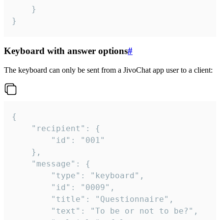
	}

}
Keyboard with answer options
#
The keyboard can only be sent from a JivoChat app user to a client:
{

	"recipient": {

		"id": "001"

	},

	"message": {

		"type": "keyboard",

		"id": "0009",

		"title": "Questionnaire",

		"text": "To be or not to be?",
