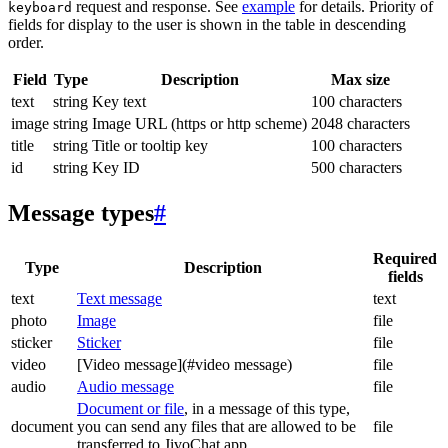
request and response. See
example
for details. Priority of
keyboard
fields for display to the user is shown in the table in descending
order.
Field
Type
Description
Max size
text
string
Key text
100 characters
image
string
Image URL (https or http scheme)
2048 characters
title
string
Title or tooltip key
100 characters
id
string
Key ID
500 characters
Message types
#
Required
Type
Description
fields
text
Text message
text
photo
Image
file
sticker
Sticker
file
video
[Video message](#video message)
file
audio
Audio message
file
Document or file
, in a message of this type,
document
you can send any files that are allowed to be
file
transferred to JivoChat app