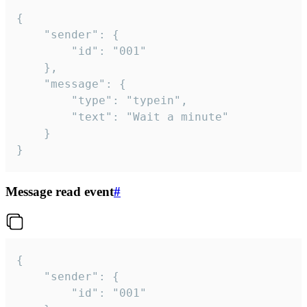
{

	"sender": {

		"id": "001"

	},

	"message": {

		"type": "typein",

		"text": "Wait a minute"

	}

}
Message read event
#
{

	"sender": {

		"id": "001"
