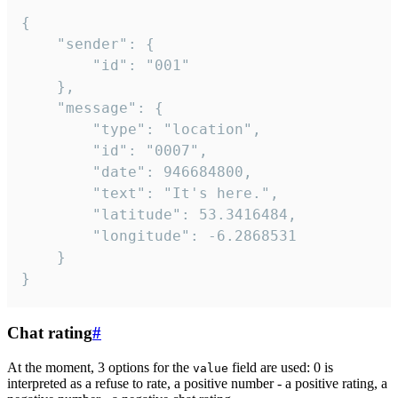
{

	"sender": {

		"id": "001"

	},

	"message": {

		"type": "location",

		"id": "0007",

		"date": 946684800,

		"text": "It's here.",

		"latitude": 53.3416484,

		"longitude": -6.2868531

	}

}
Chat rating
#
At the moment, 3 options for the
field are used: 0 is
value
interpreted as a refuse to rate, a positive number - a positive rating, a