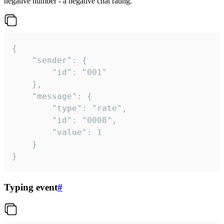
negative number - a negative chat rating.
{

	"sender": {

		"id": "001"

	},

	"message": {

		"type": "rate",

		"id": "0008",

		"value": 1

	}

}
Typing event
#