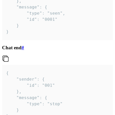
	},

	"message": {

		"type": "seen",

		"id": "0001"

	}

}
Chat end
#
{

	"sender": {

		"id": "001"

	},

	"message": {

		"type": "stop"

	}
