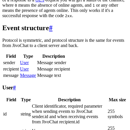
where
means the absence of online agents, and
or any other
0
1
means the presence of agents online. This only works if it's a
successful response with the code
.
2xx
Event structure
#
Protocol is symmetric, and protocol structure is the same for events
from JivoChat to a client server and back.
Field
Type
Description
sender
User
Message sender
recipient
User
Message recipient
message
Message
Message text
User
#
Field
Type
Description
Max size
Client identificator, required parameter
when sending events to JivoChat
255
id
string
sender.id and when receiving events
symbols
from JivoChat recipient.id
255