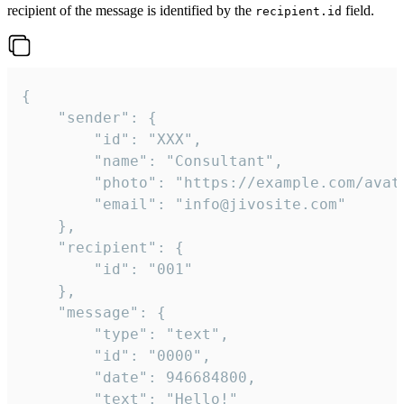
recipient of the message is identified by the
field.
recipient.id
{

	"sender": {

		"id": "XXX",

		"name": "Consultant",

		"photo": "https://example.com/avatar.png",

		"email": "info@jivosite.com"

	},

	"recipient": {

		"id": "001"

	},

	"message": {

		"type": "text",

		"id": "0000",

		"date": 946684800,

		"text": "Hello!"
