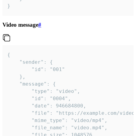
}
Video message
#
{

	"sender": {

		"id": "001"

	},

	"message": {

		"type": "video",

		"id": "0004",

		"date": 946684800,

		"file": "https://example.com/video.mp4",

		"mime_type": "video/mp4",

		"file_name": "video.mp4",

		"file_size": 1048576,
