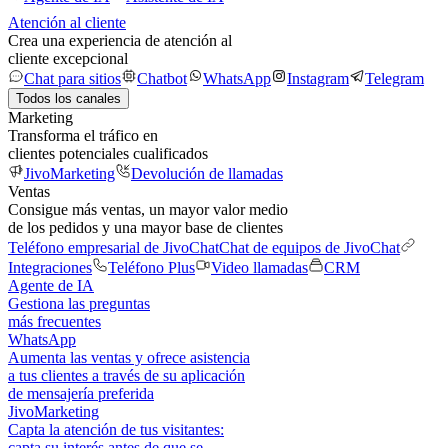
Atención al cliente
Crea una experiencia de atención al
cliente excepcional
Chat para sitios
Chatbot
WhatsApp
Instagram
Telegram
Todos los canales
Marketing
Transforma el tráfico en
clientes potenciales cualificados
JivoMarketing
Devolución de llamadas
Ventas
Consigue más ventas, un mayor valor medio
de los pedidos y una mayor base de clientes
Teléfono empresarial de JivoChat
Chat de equipos de JivoChat
Integraciones
Teléfono Plus
Video llamadas
CRM
Agente de IA
Gestiona las preguntas
más frecuentes
WhatsApp
Aumenta las ventas y ofrece asistencia
a tus clientes a través de su aplicación
de mensajería preferida
JivoMarketing
Capta la atención de tus visitantes:
capta su interés antes de que se