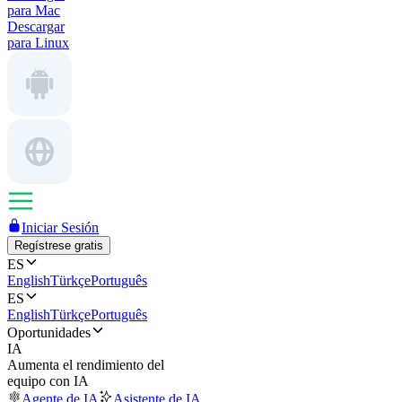
para Mac
Descargar
para Linux
Iniciar Sesión
Regístrese gratis
ES
English
Türkçe
Português
ES
English
Türkçe
Português
Oportunidades
IA
Aumenta el rendimiento del
equipo con IA
Agente de IA
Asistente de IA