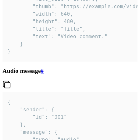
		"thumb": "https://example.com/video_thumb.png",

		"width": 640,

		"height": 480,

		"title": "Title",

		"text": "Video comment."

	}

}
Audio message
#
{

	"sender": {

		"id": "001"

	},

	"message": {

		"type": "audio",
