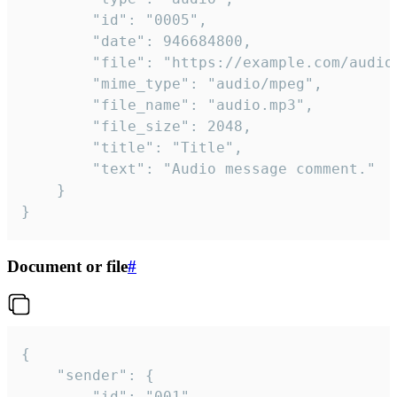
		"id": "0005",

		"date": 946684800,

		"file": "https://example.com/audio.mp3",

		"mime_type": "audio/mpeg",

		"file_name": "audio.mp3",

		"file_size": 2048,

		"title": "Title",

		"text": "Audio message comment."

	}

}
Document or file
#
{

	"sender": {

		"id": "001"
