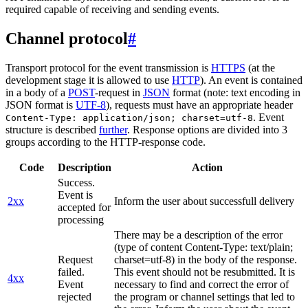
required capable of receiving and sending events.
Channel protocol
#
Transport protocol for the event transmission is
HTTPS
(at the
development stage it is allowed to use
HTTP
). An event is contained
in a body of a
POST
-request in
JSON
format (note: text encoding in
JSON format is
UTF-8
), requests must have an appropriate header
. Event
Content-Type: application/json; charset=utf-8
structure is described
further
. Response options are divided into 3
groups according to the HTTP-response code.
Code
Description
Action
Success.
Event is
2xx
Inform the user about successfull delivery
accepted for
processing
There may be a description of the error
(type of content Content-Type: text/plain;
Request
charset=utf-8) in the body of the response.
failed.
This event should not be resubmitted. It is
4xx
Event
necessary to find and correct the error of
rejected
the program or channel settings that led to