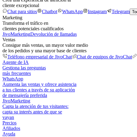
cliente excepcional
Chat para sitios
Chatbot
WhatsApp
Instagram
Telegram
To
Marketing
Transforma el tráfico en
clientes potenciales cualificados
JivoMarketing
Devolución de llamadas
Ventas
Consigue más ventas, un mayor valor medio
de los pedidos y una mayor base de clientes
Teléfono empresarial de JivoChat
Chat de equipos de JivoChat
Agente de IA
Gestiona las preguntas
más frecuentes
WhatsApp
Aumenta las ventas y ofrece asistencia
a tus clientes a través de su aplicación
de mensajería preferida
JivoMarketing
Capta la atención de tus visitantes:
capta su interés antes de que se
vayan
Precios
Afiliados
Ayuda