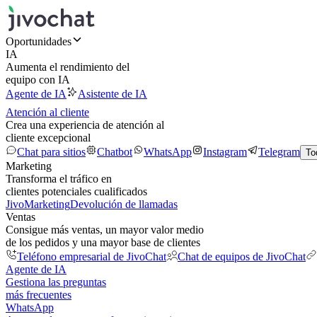
Oportunidades
IA
Aumenta el rendimiento del
equipo con IA
Agente de IA
Asistente de IA
Atención al cliente
Crea una experiencia de atención al
cliente excepcional
Chat para sitios
Chatbot
WhatsApp
Instagram
Telegram
To
Marketing
Transforma el tráfico en
clientes potenciales cualificados
JivoMarketing
Devolución de llamadas
Ventas
Consigue más ventas, un mayor valor medio
de los pedidos y una mayor base de clientes
Teléfono empresarial de JivoChat
Chat de equipos de JivoChat
Agente de IA
Gestiona las preguntas
más frecuentes
WhatsApp