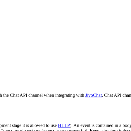
h the Chat API channel when integrating with
JivoChat
. Chat API chan
pment stage it is allowed to use
HTTP
). An event is contained in a bod
. Event structure is des
-Type: application/json; charset=utf-8