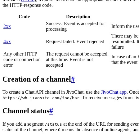
the HTTP-response code.
Code
Description
Success. Event is accepted for
2xx
Inform the use
processing
There may be a
4xx
Request failed. Event rejected
resubmitted. I
failure
Any other HTTP
The request cannot be accepted
In case of a
code or connection
at this time. Event is not
that the event
error
accepted
Creation of a channel
#
To create a Chat API channel in JivoChat, use the
JivoChat app
. Once
. To receive messages from Jiv
https://wh.jivosite.com/foo/bar
Channel status
#
If you add a segment
at the end of the URL for sending even
/status
status of the channel, where
means the absence of online agents, a
0