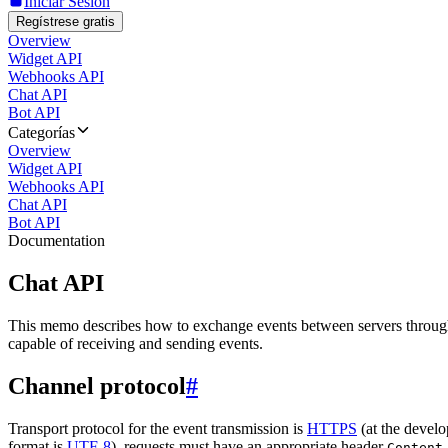
Iniciar Sesión
Regístrese gratis
Overview
Widget API
Webhooks API
Chat API
Bot API
Categorías
Overview
Widget API
Webhooks API
Chat API
Bot API
Documentation
Chat API
This memo describes how to exchange events between servers throug
capable of receiving and sending events.
Channel protocol
#
Transport protocol for the event transmission is
HTTPS
(at the develo
format is
UTF-8
), requests must have an appropriate header
Content