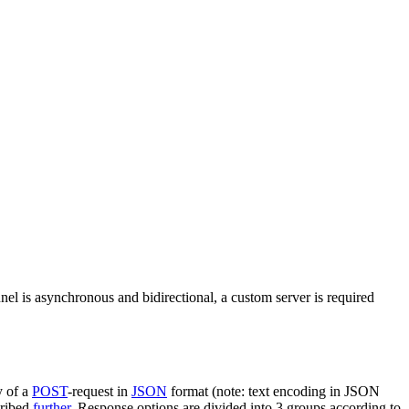
nel is asynchronous and bidirectional, a custom server is required
y of a
POST
-request in
JSON
format (note: text encoding in JSON
cribed
further
. Response options are divided into 3 groups according to