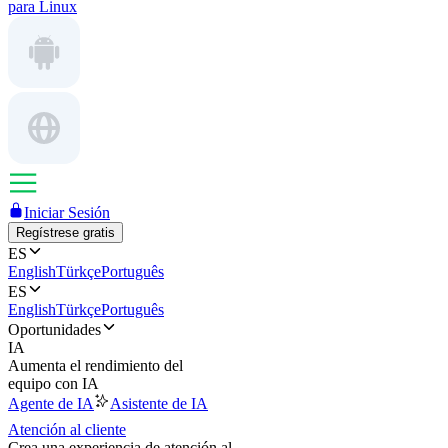
para Linux
Iniciar Sesión
Regístrese gratis
ES
English
Türkçe
Português
ES
English
Türkçe
Português
Oportunidades
IA
Aumenta el rendimiento del
equipo con IA
Agente de IA
Asistente de IA
Atención al cliente
Crea una experiencia de atención al