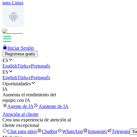
para Linux
Iniciar Sesión
Regístrese gratis
ES
English
Türkçe
Português
ES
English
Türkçe
Português
Oportunidades
IA
Aumenta el rendimiento del
equipo con IA
Agente de IA
Asistente de IA
Atención al cliente
Crea una experiencia de atención al
cliente excepcional
Chat para sitios
Chatbot
WhatsApp
Instagram
Telegram
To