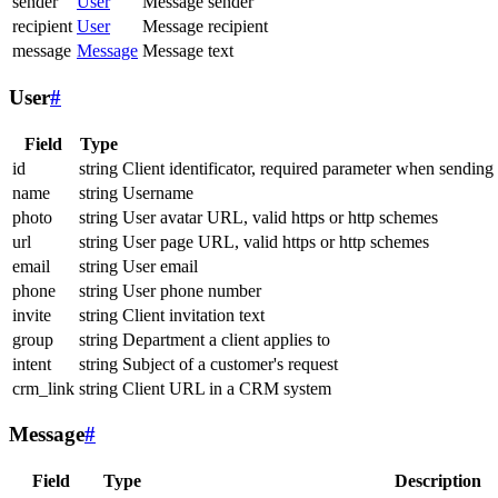
sender
User
Message sender
recipient
User
Message recipient
message
Message
Message text
User
#
Field
Type
id
string
Client identificator, required parameter when sending
name
string
Username
photo
string
User avatar URL, valid https or http schemes
url
string
User page URL, valid https or http schemes
email
string
User email
phone
string
User phone number
invite
string
Client invitation text
group
string
Department a client applies to
intent
string
Subject of a customer's request
crm_link
string
Client URL in a CRM system
Message
#
Field
Type
Description