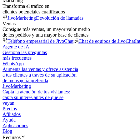
Marketing
Transforma el tráfico en
clientes potenciales cualificados
JivoMarketing
Devolución de llamadas
Ventas
Consigue más ventas, un mayor valor medio
de los pedidos y una mayor base de clientes
Teléfono empresarial de JivoChat
Chat de equipos de JivoChat
In
Agente de IA
Gestiona las preguntas
más frecuentes
WhatsApp
Aumenta las ventas y ofrece asistencia
a tus clientes a través de su aplicación
de mensajería preferida
JivoMarketing
Capta la atención de tus visitantes:
capta su interés antes de que se
vayan
Precios
Afiliados
Ayuda
Aplicaciones
Blog
Recursos