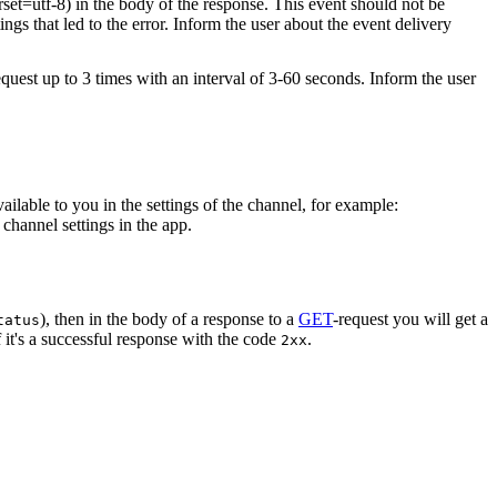
rset=utf-8) in the body of the response. This event should not be
ings that led to the error. Inform the user about the event delivery
equest up to 3 times with an interval of 3-60 seconds. Inform the user
vailable to you in the settings of the channel, for example:
channel settings in the app.
), then in the body of a response to a
GET
-request you will get a
tatus
 it's a successful response with the code
.
2xx