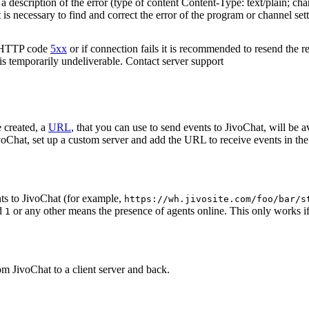
 description of the error (type of content Content-Type: text/plain; cha
t is necessary to find and correct the error of the program or channel sett
n HTTP code
5xx
or if connection fails it is recommended to resend the r
 is temporarily undeliverable. Contact server support
 created, a
URL
, that you can use to send events to JivoChat, will be a
oChat, set up a custom server and add the URL to receive events in the 
ts to JivoChat (for example,
https://wh.jivosite.com/foo/bar/s
nd
or any other means the presence of agents online. This only works if
1
om JivoChat to a client server and back.