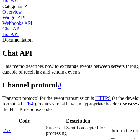
Bot API
Categorías
Overview
Widget API
Webhooks API
Chat API
Bot API
Documentation
Chat API
This memo describes how to exchange events between servers throug
capable of receiving and sending events.
Channel protocol
#
Transport protocol for the event transmission is
HTTPS
(at the develo
format is
UTF-8
), requests must have an appropriate header
Content
the HTTP-response code.
Code
Description
Success. Event is accepted for
2xx
Inform the use
processing