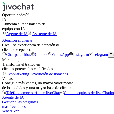
Oportunidades
IA
Aumenta el rendimiento del
equipo con IA
Agente de IA
Asistente de IA
Atención al cliente
Crea una experiencia de atención al
cliente excepcional
Chat para sitios
Chatbot
WhatsApp
Instagram
Telegram
To
Marketing
Transforma el tráfico en
clientes potenciales cualificados
JivoMarketing
Devolución de llamadas
Ventas
Consigue más ventas, un mayor valor medio
de los pedidos y una mayor base de clientes
Teléfono empresarial de JivoChat
Chat de equipos de JivoChat
In
Agente de IA
Gestiona las preguntas
más frecuentes
WhatsApp