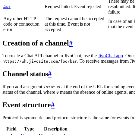
There may be a
4xx
Request failed. Event rejected
resubmitted. I
failure
Any other HTTP
The request cannot be accepted
In case of a
code or connection
at this time. Event is not
that the event
error
accepted
Creation of a channel
#
To create a Chat API channel in JivoChat, use the
JivoChat app
. Once
. To receive messages from Jiv
https://wh.jivosite.com/foo/bar
Channel status
#
If you add a segment
at the end of the URL for sending even
/status
status of the channel, where
means the absence of online agents, a
0
Event structure
#
Protocol is symmetric, and protocol structure is the same for events fr
Field
Type
Description