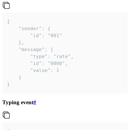
{

	"sender": {

		"id": "001"

	},

	"message": {

		"type": "rate",

		"id": "0008",

		"value": 1

	}

}
Typing event
#