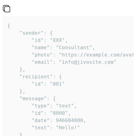
{

	"sender": {

		"id": "XXX",

		"name": "Consultant",

		"photo": "https://example.com/avatar.png",

		"email": "info@jivosite.com"

	},

	"recipient": {

		"id": "001"

	},

	"message": {

		"type": "text",

		"id": "0000",

		"date": 946684800,

		"text": "Hello!"

	}
