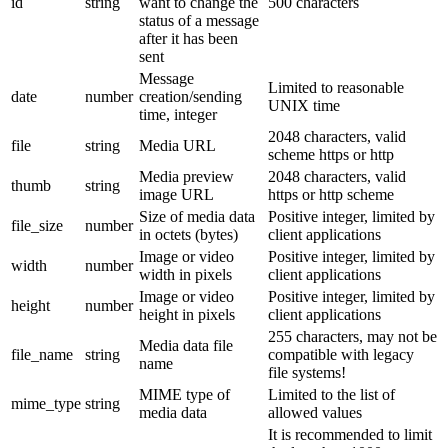
id
string
want to change the
500 characters
status of a message
after it has been
sent
Message
Limited to reasonable
date
number
creation/sending
UNIX time
time, integer
2048 characters, valid
file
string
Media URL
scheme https or http
Media preview
2048 characters, valid
thumb
string
image URL
https or http scheme
Size of media data
Positive integer, limited by
file_size
number
in octets (bytes)
client applications
Image or video
Positive integer, limited by
width
number
width in pixels
client applications
Image or video
Positive integer, limited by
height
number
height in pixels
client applications
255 characters, may not be
Media data file
file_name
string
compatible with legacy
name
file systems!
MIME type of
Limited to the list of
mime_type
string
media data
allowed values
It is recommended to limit