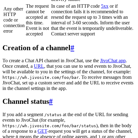
The request
In case of an HTTP code
5xx
or if
Any other
cannot be
connection fails it is recommended to
HTTP
accepted at
resend the request up to 3 times with an
code or
this time.
interval of 3-60 seconds. Inform the user
connection
Event is not
that the event is temporarily undeliverable.
error
accepted
Contact server support
Creation of a channel
#
To create a Chat API channel in JivoChat, use the
JivoChat app
.
Once created, a
URL
, that you can use to send events to JivoChat,
will be available to you in the settings of the channel, for example:
. To receive messages from
https://wh.jivosite.com/foo/bar
JivoChat, set up a custom server and add the URL to receive events
in the channel settings in the app.
Channel status
#
If you add a segment
at the end of the URL for sending
/status
events to JivoChat (for example,
), then in the body
https://wh.jivosite.com/foo/bar/status
of a response to a
GET
-request you will get a status of the channel,
where
means the absence of online agents, and
or any other
0
1