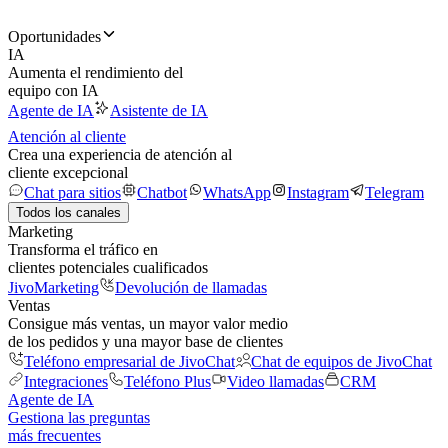
Oportunidades
IA
Aumenta el rendimiento del
equipo con IA
Agente de IA
Asistente de IA
Atención al cliente
Crea una experiencia de atención al
cliente excepcional
Chat para sitios
Chatbot
WhatsApp
Instagram
Telegram
Todos los canales
Marketing
Transforma el tráfico en
clientes potenciales cualificados
JivoMarketing
Devolución de llamadas
Ventas
Consigue más ventas, un mayor valor medio
de los pedidos y una mayor base de clientes
Teléfono empresarial de JivoChat
Chat de equipos de JivoChat
Integraciones
Teléfono Plus
Video llamadas
CRM
Agente de IA
Gestiona las preguntas
más frecuentes