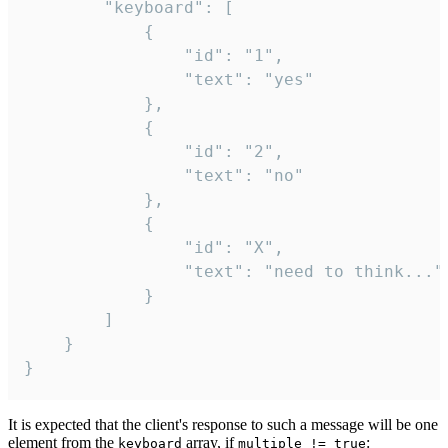
		"keyboard": [

			{

				"id": "1",

				"text": "yes"

			},

			{

				"id": "2",

				"text": "no"

			},

			{

				"id": "X",

				"text": "need to think..."

			}

		]

	}

}
It is expected that the client's response to such a message will be one
element from the
array, if
:
keyboard
multiple != true