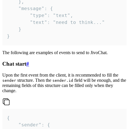
	},

	"message": {

		"type": "text",

		"text": "need to think..."

	}

}
The following are examples of events to send to JivoChat.
Chat start
#
Upon the first event from the client, it is recommended to fill the
structure. Then the
field will be enough, and the
sender
sender.id
remaining fields of this structure can be filled only when they
change.
{

	"sender": {
