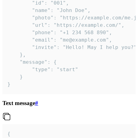
		"id": "001",

		"name": "John Doe",

		"photo": "https://example.com/me.jpg",

		"url": "https://example.com/",

		"phone": "+1 234 568 890",

		"email": "me@example.com",

		"invite": "Hello! May I help you?"

	},

	"message": {

		"type": "start"

	}

}
Text message
#
{
