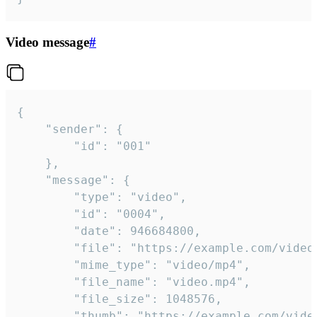
Video message
#
{

	"sender": {

		"id": "001"

	},

	"message": {

		"type": "video",

		"id": "0004",

		"date": 946684800,

		"file": "https://example.com/video.mp4",

		"mime_type": "video/mp4",

		"file_name": "video.mp4",

		"file_size": 1048576,

		"thumb": "https://example.com/video_thumb.png",
