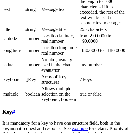
the length to 1000
characters - if it is
text
string
Message text
exceeded, the rest of the
text will be sent in
separate text messages
title
string
Message title
255 characters
Location latitude,
from -90.0000 to
latitude
number
real number
+90.0000
Location longitude,
longitude
number
-180.0000 to +180.0000
real number
Number, usually
value
number
used in the chat
any number
evaluation
Array of Key
keyboard
[]Key
7 keys
structures
Allows multiple
multiple
boolean
selection on the
true or false
keyboard, boolean
Key
#
It is mandatory for a key to have one structure field, both in the
request and response. See
example
for details. Priority of
keyboard