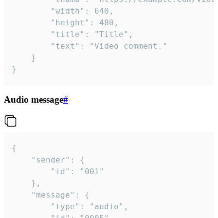
		"width": 640,

		"height": 480,

		"title": "Title",

		"text": "Video comment."

	}

}
Audio message
#
{

	"sender": {

		"id": "001"

	},

	"message": {

		"type": "audio",
