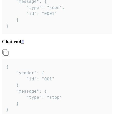
	"message": {

		"type": "seen",

		"id": "0001"

	}

}
Chat end
#
{

	"sender": {

		"id": "001"

	},

	"message": {

		"type": "stop"

	}

}