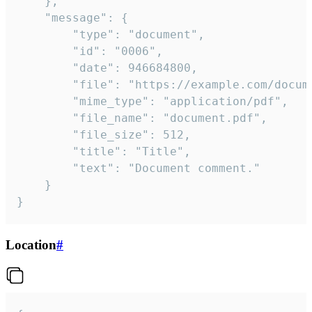
	},

	"message": {

		"type": "document",

		"id": "0006",

		"date": 946684800,

		"file": "https://example.com/document.pdf",

		"mime_type": "application/pdf",

		"file_name": "document.pdf",

		"file_size": 512,

		"title": "Title",

		"text": "Document comment."

	}

}
Location
#