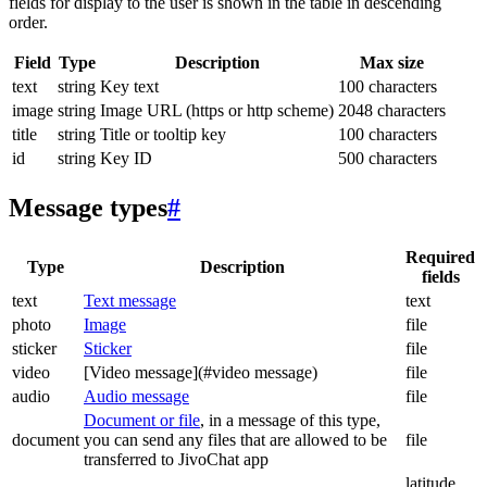
fields for display to the user is shown in the table in descending
order.
Field
Type
Description
Max size
text
string
Key text
100 characters
image
string
Image URL (https or http scheme)
2048 characters
title
string
Title or tooltip key
100 characters
id
string
Key ID
500 characters
Message types
#
Required
Type
Description
fields
text
Text message
text
photo
Image
file
sticker
Sticker
file
video
[Video message](#video message)
file
audio
Audio message
file
Document or file
, in a message of this type,
document
you can send any files that are allowed to be
file
transferred to JivoChat app
latitude