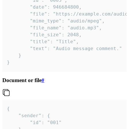
		"id": "0005",

		"date": 946684800,

		"file": "https://example.com/audio.mp3",

		"mime_type": "audio/mpeg",

		"file_name": "audio.mp3",

		"file_size": 2048,

		"title": "Title",

		"text": "Audio message comment."

	}

}
Document or file
#
{

	"sender": {

		"id": "001"
