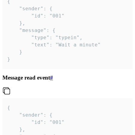
{

	"sender": {

		"id": "001"

	},

	"message": {

		"type": "typein",

		"text": "Wait a minute"

	}

}
Message read event
#
{

	"sender": {

		"id": "001"

	},
