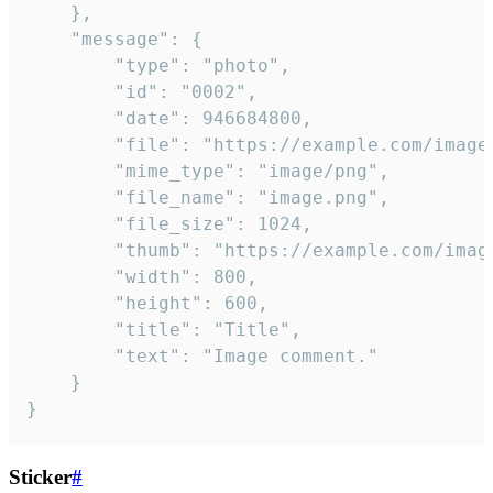
	},

	"message": {

		"type": "photo",

		"id": "0002",

		"date": 946684800,

		"file": "https://example.com/image.png",

		"mime_type": "image/png",

		"file_name": "image.png",

		"file_size": 1024,

		"thumb": "https://example.com/image_thumb.png",

		"width": 800,

		"height": 600,

		"title": "Title",

		"text": "Image comment."

	}

}
Sticker
#