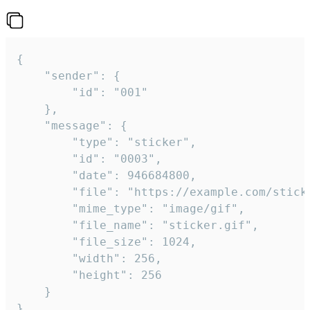
{

	"sender": {

		"id": "001"

	},

	"message": {

		"type": "sticker",

		"id": "0003",

		"date": 946684800,

		"file": "https://example.com/sticker.gif",

		"mime_type": "image/gif",

		"file_name": "sticker.gif",

		"file_size": 1024,

		"width": 256,

		"height": 256

	}

}