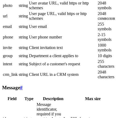
User avatar URL, valid https or http
2048
photo
string
schemes
symbols
User page URL, valid https or http
2048
url
string
schemes
символов
255
email
string
User email
symbols
2-15
phone
string
User phone number
symbols
1000
invite
string
Client invitation text
symbols
group
string
Department a client applies to
10 digits
255
intent
string
Subject of a customer's request
characters
2048
crm_link
string
Client URL in a CRM system
characters
Message
#
Field
Type
Description
Max size
Message
identificator,
required if you