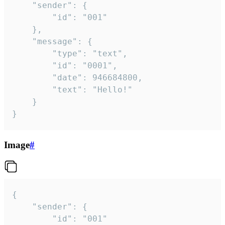
	"sender": {

		"id": "001"

	},

	"message": {

		"type": "text",

		"id": "0001",

		"date": 946684800,

		"text": "Hello!"

	}

}
Image
#
{

	"sender": {

		"id": "001"
