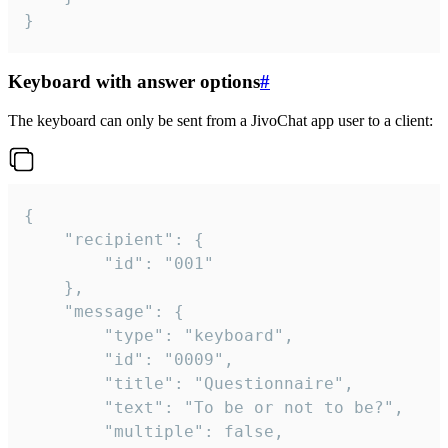
}
Keyboard with answer options
#
The keyboard can only be sent from a JivoChat app user to a client:
{

	"recipient": {

		"id": "001"

	},

	"message": {

		"type": "keyboard",

		"id": "0009",

		"title": "Questionnaire",

		"text": "To be or not to be?",

		"multiple": false,
