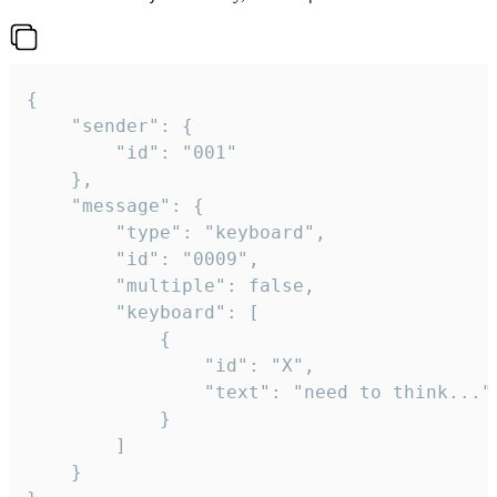
{

	"sender": {

		"id": "001"

	},

	"message": {

		"type": "keyboard",

		"id": "0009",

		"multiple": false,

		"keyboard": [

			{

				"id": "X",

				"text": "need to think..."

			}

		]

	}
