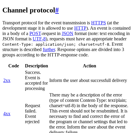
Channel protocol
#
Transport protocol for the event transmission is
HTTPS
(at the
development stage it is allowed to use
HTTP
). An event is contained
in a body of a
POST
-request in
JSON
format (note: text encoding in
JSON format is
UTF-8
), requests must have an appropriate header
. Event
Content-Type: application/json; charset=utf-8
structure is described
further
. Response options are divided into 3
groups according to the HTTP-response code.
Code
Description
Action
Success.
Event is
2xx
Inform the user about successfull delivery
accepted for
processing
There may be a description of the error
(type of content Content-Type: text/plain;
Request
charset=utf-8) in the body of the response.
failed.
This event should not be resubmitted. It is
4xx
Event
necessary to find and correct the error of
rejected
the program or channel settings that led to
the error. Inform the user about the event
delivery failure