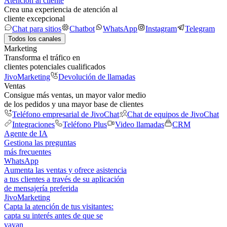
Atención al cliente
Crea una experiencia de atención al
cliente excepcional
Chat para sitios
Chatbot
WhatsApp
Instagram
Telegram
Todos los canales
Marketing
Transforma el tráfico en
clientes potenciales cualificados
JivoMarketing
Devolución de llamadas
Ventas
Consigue más ventas, un mayor valor medio
de los pedidos y una mayor base de clientes
Teléfono empresarial de JivoChat
Chat de equipos de JivoChat
Integraciones
Teléfono Plus
Video llamadas
CRM
Agente de IA
Gestiona las preguntas
más frecuentes
WhatsApp
Aumenta las ventas y ofrece asistencia
a tus clientes a través de su aplicación
de mensajería preferida
JivoMarketing
Capta la atención de tus visitantes:
capta su interés antes de que se
vayan