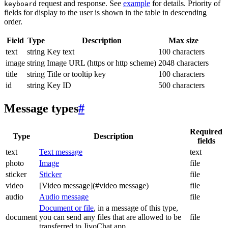
request and response. See
example
for details. Priority of
keyboard
fields for display to the user is shown in the table in descending
order.
Field
Type
Description
Max size
text
string
Key text
100 characters
image
string
Image URL (https or http scheme)
2048 characters
title
string
Title or tooltip key
100 characters
id
string
Key ID
500 characters
Message types
#
Required
Type
Description
fields
text
Text message
text
photo
Image
file
sticker
Sticker
file
video
[Video message](#video message)
file
audio
Audio message
file
Document or file
, in a message of this type,
document
you can send any files that are allowed to be
file
transferred to JivoChat app