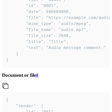
		"id": "0005",

		"date": 946684800,

		"file": "https://example.com/audio.mp3",

		"mime_type": "audio/mpeg",

		"file_name": "audio.mp3",

		"file_size": 2048,

		"title": "Title",

		"text": "Audio message comment."

	}

}
Document or file
#
{

	"sender": {

		"id": "001"
