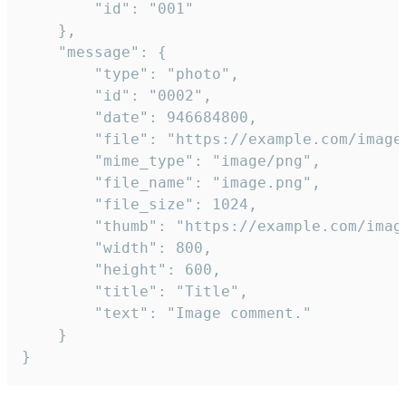
		"id": "001"

	},

	"message": {

		"type": "photo",

		"id": "0002",

		"date": 946684800,

		"file": "https://example.com/image.png",

		"mime_type": "image/png",

		"file_name": "image.png",

		"file_size": 1024,

		"thumb": "https://example.com/image_thumb.png",

		"width": 800,

		"height": 600,

		"title": "Title",

		"text": "Image comment."

	}

}