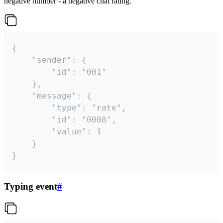
negative number - a negative chat rating.
{

	"sender": {

		"id": "001"

	},

	"message": {

		"type": "rate",

		"id": "0008",

		"value": 1

	}

}
Typing event
#