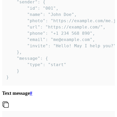
	"sender": {

		"id": "001",

		"name": "John Doe",

		"photo": "https://example.com/me.jpg",

		"url": "https://example.com/",

		"phone": "+1 234 568 890",

		"email": "me@example.com",

		"invite": "Hello! May I help you?"

	},

	"message": {

		"type": "start"

	}

}
Text message
#