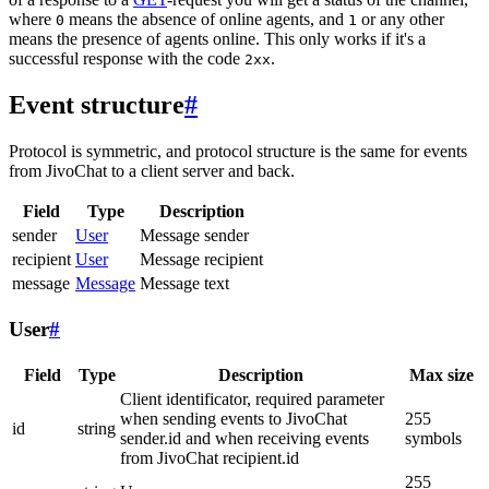
where
means the absence of online agents, and
or any other
0
1
means the presence of agents online. This only works if it's a
successful response with the code
.
2xx
Event structure
#
Protocol is symmetric, and protocol structure is the same for events
from JivoChat to a client server and back.
Field
Type
Description
sender
User
Message sender
recipient
User
Message recipient
message
Message
Message text
User
#
Field
Type
Description
Max size
Client identificator, required parameter
when sending events to JivoChat
255
id
string
sender.id and when receiving events
symbols
from JivoChat recipient.id
255