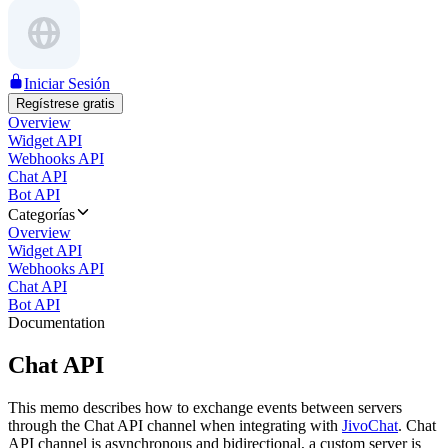
Iniciar Sesión
Regístrese gratis
Overview
Widget API
Webhooks API
Chat API
Bot API
Categorías
Overview
Widget API
Webhooks API
Chat API
Bot API
Documentation
Chat API
This memo describes how to exchange events between servers
through the Chat API channel when integrating with
JivoChat
. Chat
API channel is asynchronous and bidirectional, a custom server is