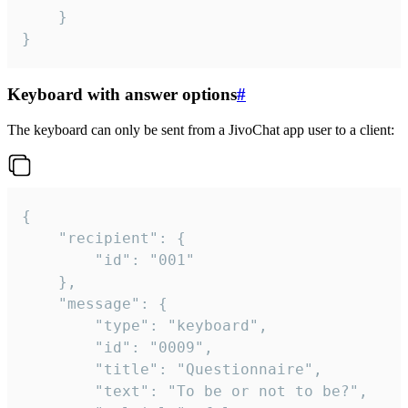
	}

}
Keyboard with answer options
#
The keyboard can only be sent from a JivoChat app user to a client:
{

	"recipient": {

		"id": "001"

	},

	"message": {

		"type": "keyboard",

		"id": "0009",

		"title": "Questionnaire",

		"text": "To be or not to be?",
