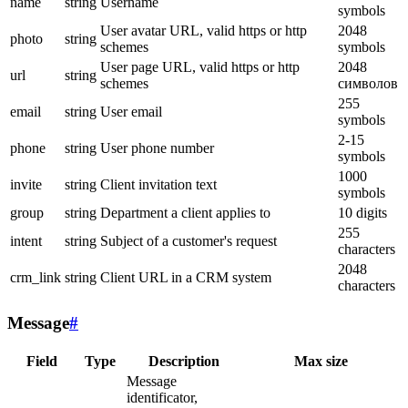
name
string
Username
symbols
User avatar URL, valid https or http
2048
photo
string
schemes
symbols
User page URL, valid https or http
2048
url
string
schemes
символов
255
email
string
User email
symbols
2-15
phone
string
User phone number
symbols
1000
invite
string
Client invitation text
symbols
group
string
Department a client applies to
10 digits
255
intent
string
Subject of a customer's request
characters
2048
crm_link
string
Client URL in a CRM system
characters
Message
#
Field
Type
Description
Max size
Message
identificator,