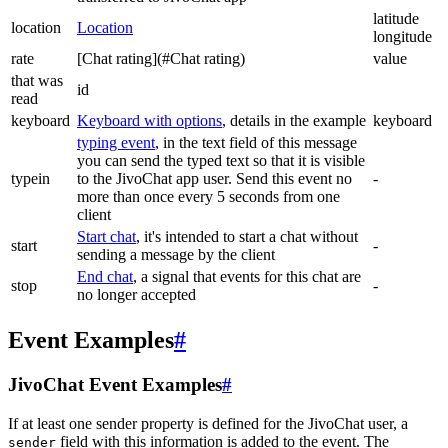
latitude
location
Location
longitude
rate
[Chat rating](#Chat rating)
value
that was
id
read
keyboard
Keyboard with options
, details in the example
keyboard
typing event
, in the text field of this message
you can send the typed text so that it is visible
typein
to the JivoChat app user. Send this event no
-
more than once every 5 seconds from one
client
Start chat
, it's intended to start a chat without
start
-
sending a message by the client
End chat
, a signal that events for this chat are
stop
-
no longer accepted
Event Examples
#
JivoChat Event Examples
#
If at least one sender property is defined for the JivoChat user, a
field with this information is added to the event. The
sender