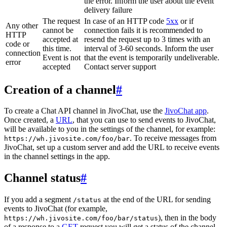
the error. Inform the user about the event
delivery failure
The request
In case of an HTTP code
5xx
or if
Any other
cannot be
connection fails it is recommended to
HTTP
accepted at
resend the request up to 3 times with an
code or
this time.
interval of 3-60 seconds. Inform the user
connection
Event is not
that the event is temporarily undeliverable.
error
accepted
Contact server support
Creation of a channel
#
To create a Chat API channel in JivoChat, use the
JivoChat app
.
Once created, a
URL
, that you can use to send events to JivoChat,
will be available to you in the settings of the channel, for example:
. To receive messages from
https://wh.jivosite.com/foo/bar
JivoChat, set up a custom server and add the URL to receive events
in the channel settings in the app.
Channel status
#
If you add a segment
at the end of the URL for sending
/status
events to JivoChat (for example,
), then in the body
https://wh.jivosite.com/foo/bar/status
of a response to a
GET
-request you will get a status of the channel,