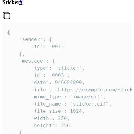
Sticker
#
{

	"sender": {

		"id": "001"

	},

	"message": {

		"type": "sticker",

		"id": "0003",

		"date": 946684800,

		"file": "https://example.com/sticker.gif",

		"mime_type": "image/gif",

		"file_name": "sticker.gif",

		"file_size": 1024,

		"width": 256,

		"height": 256

	}
