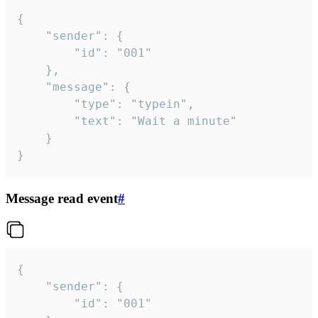
{

	"sender": {

		"id": "001"

	},

	"message": {

		"type": "typein",

		"text": "Wait a minute"

	}

}
Message read event
#
{

	"sender": {

		"id": "001"
