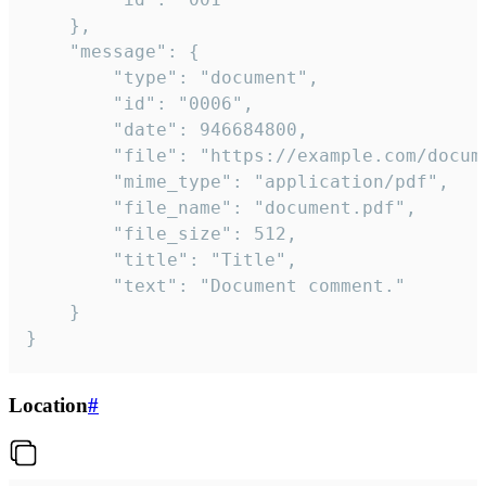
	},

	"message": {

		"type": "document",

		"id": "0006",

		"date": 946684800,

		"file": "https://example.com/document.pdf",

		"mime_type": "application/pdf",

		"file_name": "document.pdf",

		"file_size": 512,

		"title": "Title",

		"text": "Document comment."

	}

}
Location
#