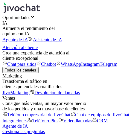
Oportunidades
IA
Aumenta el rendimiento del
equipo con IA
Agente de IA
Asistente de IA
Atención al cliente
Crea una experiencia de atención al
cliente excepcional
Chat para sitios
Chatbot
WhatsApp
Instagram
Telegram
Todos los canales
Marketing
Transforma el tráfico en
clientes potenciales cualificados
JivoMarketing
Devolución de llamadas
Ventas
Consigue más ventas, un mayor valor medio
de los pedidos y una mayor base de clientes
Teléfono empresarial de JivoChat
Chat de equipos de JivoChat
Integraciones
Teléfono Plus
Video llamadas
CRM
Agente de IA
Gestiona las preguntas