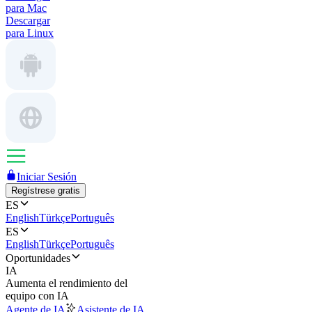
para Mac
Descargar
para Linux
Iniciar Sesión
Regístrese gratis
ES
English
Türkçe
Português
ES
English
Türkçe
Português
Oportunidades
IA
Aumenta el rendimiento del
equipo con IA
Agente de IA
Asistente de IA