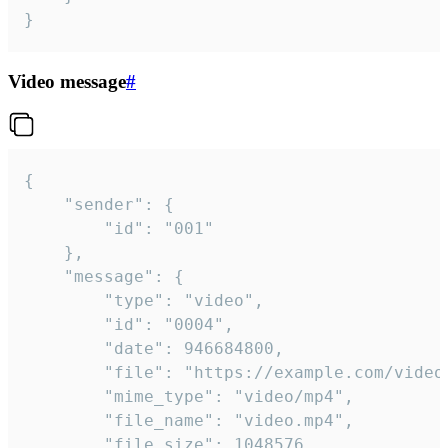
}
Video message
#
{

	"sender": {

		"id": "001"

	},

	"message": {

		"type": "video",

		"id": "0004",

		"date": 946684800,

		"file": "https://example.com/video.mp4",

		"mime_type": "video/mp4",

		"file_name": "video.mp4",

		"file_size": 1048576,
