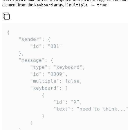
element from the
array, if
:
keyboard
multiple != true
{

	"sender": {

		"id": "001"

	},

	"message": {

		"type": "keyboard",

		"id": "0009",

		"multiple": false,

		"keyboard": [

			{

				"id": "X",

				"text": "need to think..."

			}

		]

	}
