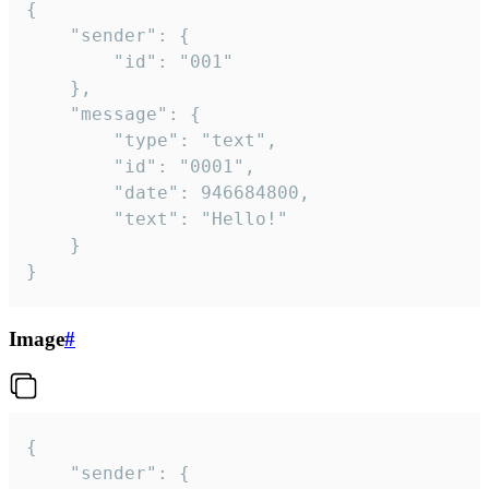
{

	"sender": {

		"id": "001"

	},

	"message": {

		"type": "text",

		"id": "0001",

		"date": 946684800,

		"text": "Hello!"

	}

}
Image
#
{

	"sender": {
