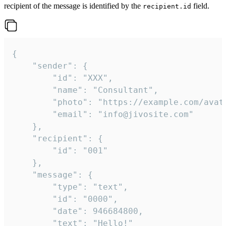
recipient of the message is identified by the
field.
recipient.id
{

	"sender": {

		"id": "XXX",

		"name": "Consultant",

		"photo": "https://example.com/avatar.png",

		"email": "info@jivosite.com"

	},

	"recipient": {

		"id": "001"

	},

	"message": {

		"type": "text",

		"id": "0000",

		"date": 946684800,

		"text": "Hello!"
