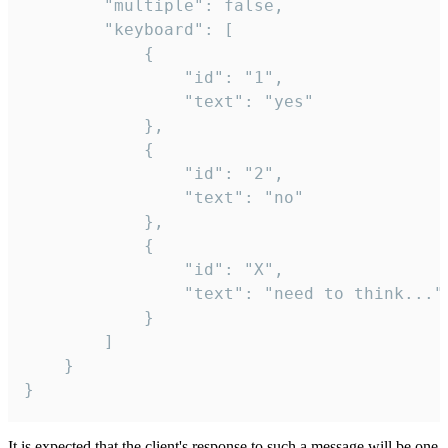
		"multiple": false,

		"keyboard": [

			{

				"id": "1",

				"text": "yes"

			},

			{

				"id": "2",

				"text": "no"

			},

			{

				"id": "X",

				"text": "need to think..."

			}

		]

	}

}
It is expected that the client's response to such a message will be one