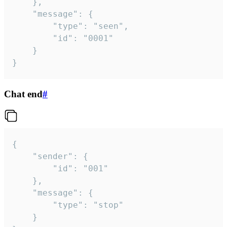
	},

	"message": {

		"type": "seen",

		"id": "0001"

	}

}
Chat end
#
{

	"sender": {

		"id": "001"

	},

	"message": {

		"type": "stop"

	}
