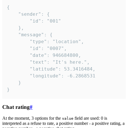
{

	"sender": {

		"id": "001"

	},

	"message": {

		"type": "location",

		"id": "0007",

		"date": 946684800,

		"text": "It's here.",

		"latitude": 53.3416484,

		"longitude": -6.2868531

	}

}
Chat rating
#
At the moment, 3 options for the
field are used: 0 is
value
interpreted as a refuse to rate, a positive number - a positive rating, a