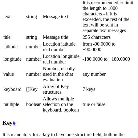
It is recommended to limit
the length to 1000
characters - if it is
text
string
Message text
exceeded, the rest of the
text will be sent in
separate text messages
title
string
Message title
255 characters
Location latitude,
from -90.0000 to
latitude
number
real number
+90.0000
Location longitude,
longitude
number
-180.0000 to +180.0000
real number
Number, usually
value
number
used in the chat
any number
evaluation
Array of Key
keyboard
[]Key
7 keys
structures
Allows multiple
multiple
boolean
selection on the
true or false
keyboard, boolean
Key
#
It is mandatory for a key to have one structure field, both in the