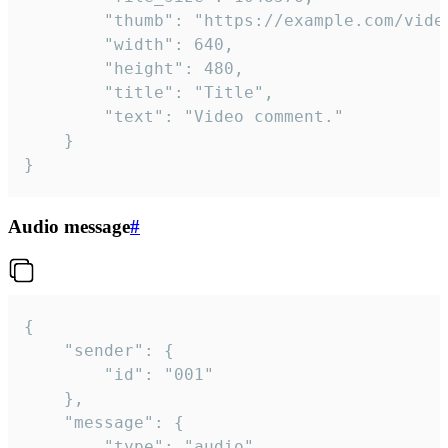
		"thumb": "https://example.com/video_thumb.png",

		"width": 640,

		"height": 480,

		"title": "Title",

		"text": "Video comment."

	}

}
Audio message
#
{

	"sender": {

		"id": "001"

	},

	"message": {

		"type": "audio",
