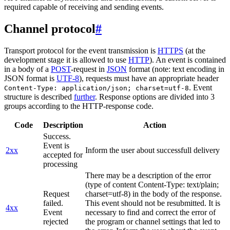
required capable of receiving and sending events.
Channel protocol
#
Transport protocol for the event transmission is
HTTPS
(at the
development stage it is allowed to use
HTTP
). An event is contained
in a body of a
POST
-request in
JSON
format (note: text encoding in
JSON format is
UTF-8
), requests must have an appropriate header
. Event
Content-Type: application/json; charset=utf-8
structure is described
further
. Response options are divided into 3
groups according to the HTTP-response code.
Code
Description
Action
Success.
Event is
2xx
Inform the user about successfull delivery
accepted for
processing
There may be a description of the error
(type of content Content-Type: text/plain;
Request
charset=utf-8) in the body of the response.
failed.
This event should not be resubmitted. It is
4xx
Event
necessary to find and correct the error of
rejected
the program or channel settings that led to