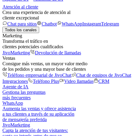
Atención al cliente
Crea una experiencia de atención al
cliente excepcional
Chat para sitios
Chatbot
WhatsApp
Instagram
Telegram
Todos los canales
Marketing
Transforma el tráfico en
clientes potenciales cualificados
JivoMarketing
Devolución de llamadas
Ventas
Consigue más ventas, un mayor valor medio
de los pedidos y una mayor base de clientes
Teléfono empresarial de JivoChat
Chat de equipos de JivoChat
Integraciones
Teléfono Plus
Video llamadas
CRM
Agente de IA
Gestiona las preguntas
más frecuentes
WhatsApp
Aumenta las ventas y ofrece asistencia
a tus clientes a través de su aplicación
de mensajería preferida
JivoMarketing
Capta la atención de tus visitantes:
capta su interés antes de que se