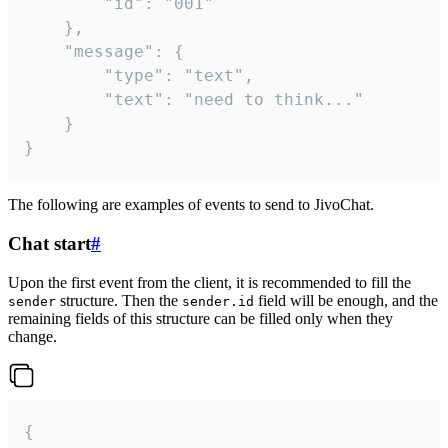
		"id": "001"

	},

	"message": {

		"type": "text",

		"text": "need to think..."

	}

}
The following are examples of events to send to JivoChat.
Chat start
#
Upon the first event from the client, it is recommended to fill the
structure. Then the
field will be enough, and the
sender
sender.id
remaining fields of this structure can be filled only when they
change.
{
