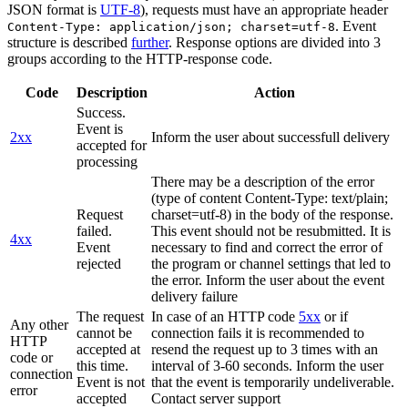
JSON format is
UTF-8
), requests must have an appropriate header
. Event
Content-Type: application/json; charset=utf-8
structure is described
further
. Response options are divided into 3
groups according to the HTTP-response code.
Code
Description
Action
Success.
Event is
2xx
Inform the user about successfull delivery
accepted for
processing
There may be a description of the error
(type of content Content-Type: text/plain;
Request
charset=utf-8) in the body of the response.
failed.
This event should not be resubmitted. It is
4xx
Event
necessary to find and correct the error of
rejected
the program or channel settings that led to
the error. Inform the user about the event
delivery failure
The request
In case of an HTTP code
5xx
or if
Any other
cannot be
connection fails it is recommended to
HTTP
accepted at
resend the request up to 3 times with an
code or
this time.
interval of 3-60 seconds. Inform the user
connection
Event is not
that the event is temporarily undeliverable.
error
accepted
Contact server support