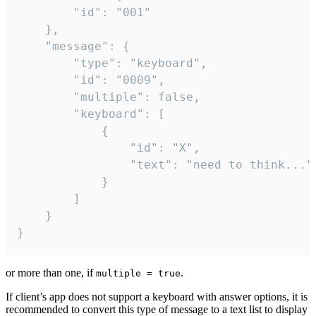
		"id": "001"

	},

	"message": {

		"type": "keyboard",

		"id": "0009",

		"multiple": false,

		"keyboard": [

			{

				"id": "X",

				"text": "need to think..."

			}

		]

	}

}
or more than one, if
.
multiple = true
If client’s app does not support a keyboard with answer options, it is
recommended to convert this type of message to a text list to display