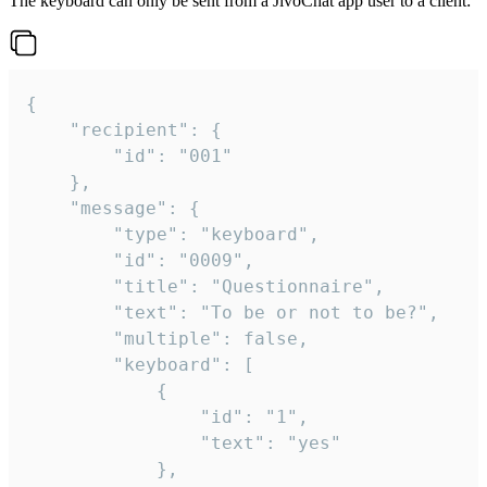
The keyboard can only be sent from a JivoChat app user to a client:
{

	"recipient": {

		"id": "001"

	},

	"message": {

		"type": "keyboard",

		"id": "0009",

		"title": "Questionnaire",

		"text": "To be or not to be?",

		"multiple": false,

		"keyboard": [

			{

				"id": "1",

				"text": "yes"

			},
