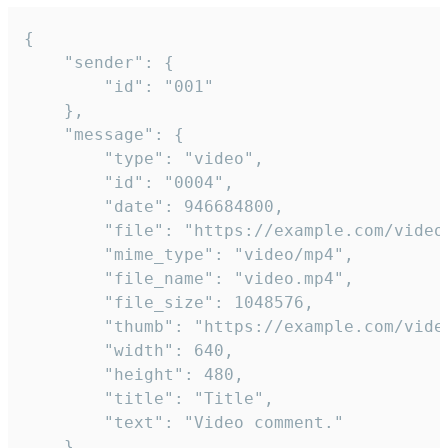
{

	"sender": {

		"id": "001"

	},

	"message": {

		"type": "video",

		"id": "0004",

		"date": 946684800,

		"file": "https://example.com/video.mp4",

		"mime_type": "video/mp4",

		"file_name": "video.mp4",

		"file_size": 1048576,

		"thumb": "https://example.com/video_thumb.png",

		"width": 640,

		"height": 480,

		"title": "Title",

		"text": "Video comment."

	}
