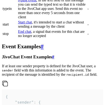
typing event
, in the text field of this message
you can send the typed text so that it is visible
typein
to the JivoChat app user. Send this event no
-
more than once every 5 seconds from one
client
Start chat
, it's intended to start a chat without
start
-
sending a message by the client
End chat
, a signal that events for this chat are
stop
-
no longer accepted
Event Examples
#
JivoChat Event Examples
#
If at least one sender property is defined for the JivoChat user, a
field with this information is added to the event. The
sender
recipient of the message is identified by the
field.
recipient.id
{

	"sender": {
