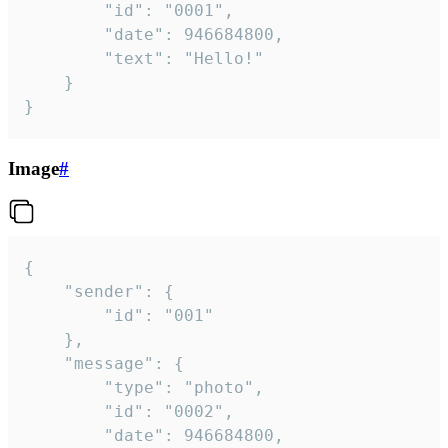
		"id": "0001",

		"date": 946684800,

		"text": "Hello!"

	}

}
Image
#
{

	"sender": {

		"id": "001"

	},

	"message": {

		"type": "photo",

		"id": "0002",

		"date": 946684800,
