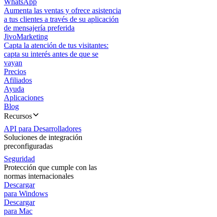
WhatsApp
Aumenta las ventas y ofrece asistencia
a tus clientes a través de su aplicación
de mensajería preferida
JivoMarketing
Capta la atención de tus visitantes:
capta su interés antes de que se
vayan
Precios
Afiliados
Ayuda
Aplicaciones
Blog
Recursos
API para Desarrolladores
Soluciones de integración
preconfiguradas
Seguridad
Protección que cumple con las
normas internacionales
Descargar
para Windows
Descargar
para Mac