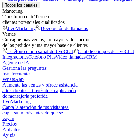
Todos los canales
Marketing
Transforma el tráfico en
clientes potenciales cualificados
JivoMarketing
Devolución de llamadas
Ventas
Consigue más ventas, un mayor valor medio
de los pedidos y una mayor base de clientes
Teléfono empresarial de JivoChat
Chat de equipos de JivoChat
Integraciones
Teléfono Plus
Video llamadas
CRM
Agente de IA
Gestiona las preguntas
más frecuentes
WhatsApp
Aumenta las ventas y ofrece asistencia
a tus clientes a través de su aplicación
de mensajería preferida
JivoMarketing
Capta la atención de tus visitantes:
capta su interés antes de que se
vayan
Precios
Afiliados
Ayuda