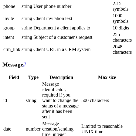
2-15
phone
string
User phone number
symbols
1000
invite
string
Client invitation text
symbols
group
string
Department a client applies to
10 digits
255
intent
string
Subject of a customer's request
characters
2048
crm_link
string
Client URL in a CRM system
characters
Message
#
Field
Type
Description
Max size
Message
identificator,
required if you
id
string
want to change the
500 characters
status of a message
after it has been
sent
Message
Limited to reasonable
date
number
creation/sending
UNIX time
time, integer