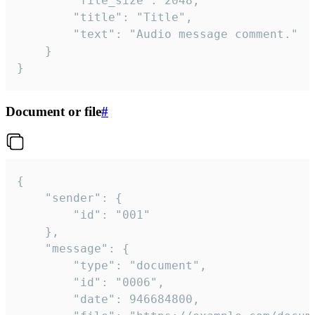
		"file_size": 2048,

		"title": "Title",

		"text": "Audio message comment."

	}

}
Document or file
#
{

	"sender": {

		"id": "001"

	},

	"message": {

		"type": "document",

		"id": "0006",

		"date": 946684800,
