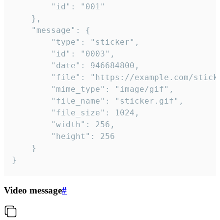
		"id": "001"

	},

	"message": {

		"type": "sticker",

		"id": "0003",

		"date": 946684800,

		"file": "https://example.com/sticker.gif",

		"mime_type": "image/gif",

		"file_name": "sticker.gif",

		"file_size": 1024,

		"width": 256,

		"height": 256

	}

}
Video message
#