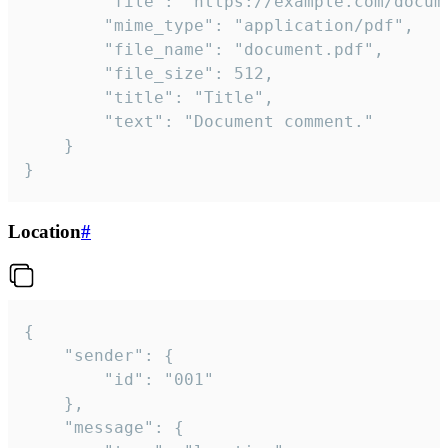
		"file": "https://example.com/document.pdf",

		"mime_type": "application/pdf",

		"file_name": "document.pdf",

		"file_size": 512,

		"title": "Title",

		"text": "Document comment."

	}

}
Location
#
{

	"sender": {

		"id": "001"

	},

	"message": {
