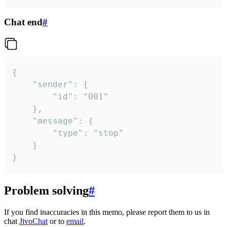
Chat end
#
{

	"sender": {

		"id": "001"

	},

	"message": {

		"type": "stop"

	}

}
Problem solving
#
If you find inaccuracies in this memo, please report them to us in
chat
JivoChat
or to
email
.