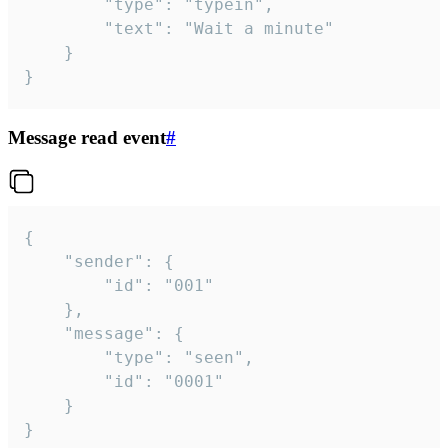
		"type": "typein",

		"text": "Wait a minute"

	}

}
Message read event
#
{

	"sender": {

		"id": "001"

	},

	"message": {

		"type": "seen",

		"id": "0001"

	}

}