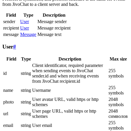
from JivoChat to a client server and back.
Field
Type
Description
sender
User
Message sender
recipient
User
Message recipient
message
Message
Message text
User
#
Field
Type
Description
Max size
Client identificator, required parameter
when sending events to JivoChat
255
id
string
sender.id and when receiving events
symbols
from JivoChat recipient.id
255
name
string
Username
symbols
User avatar URL, valid https or http
2048
photo
string
schemes
symbols
User page URL, valid https or http
2048
url
string
schemes
символов
255
email
string
User email
symbols