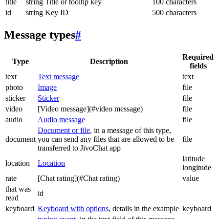
title
string
Title or tooltip key
100 characters
id
string
Key ID
500 characters
Message types
#
Required
Type
Description
fields
text
Text message
text
photo
Image
file
sticker
Sticker
file
video
[Video message](#video message)
file
audio
Audio message
file
Document or file
, in a message of this type,
document
you can send any files that are allowed to be
file
transferred to JivoChat app
latitude
location
Location
longitude
rate
[Chat rating](#Chat rating)
value
that was
id
read
keyboard
Keyboard with options
, details in the example
keyboard