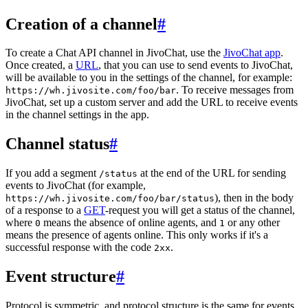
Creation of a channel
#
To create a Chat API channel in JivoChat, use the
JivoChat app
.
Once created, a
URL
, that you can use to send events to JivoChat,
will be available to you in the settings of the channel, for example:
. To receive messages from
https://wh.jivosite.com/foo/bar
JivoChat, set up a custom server and add the URL to receive events
in the channel settings in the app.
Channel status
#
If you add a segment
at the end of the URL for sending
/status
events to JivoChat (for example,
), then in the body
https://wh.jivosite.com/foo/bar/status
of a response to a
GET
-request you will get a status of the channel,
where
means the absence of online agents, and
or any other
0
1
means the presence of agents online. This only works if it's a
successful response with the code
.
2xx
Event structure
#
Protocol is symmetric, and protocol structure is the same for events