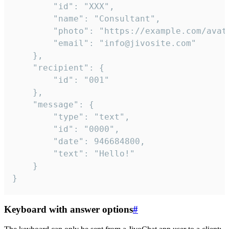
		"id": "XXX",

		"name": "Consultant",

		"photo": "https://example.com/avatar.png",

		"email": "info@jivosite.com"

	},

	"recipient": {

		"id": "001"

	},

	"message": {

		"type": "text",

		"id": "0000",

		"date": 946684800,

		"text": "Hello!"

	}

}
Keyboard with answer options
#