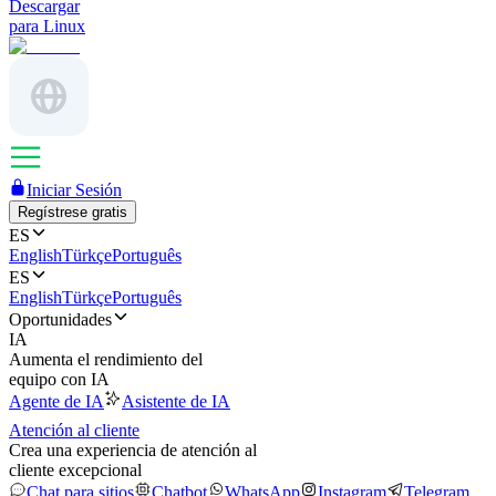
Descargar
para Linux
Iniciar Sesión
Regístrese gratis
ES
English
Türkçe
Português
ES
English
Türkçe
Português
Oportunidades
IA
Aumenta el rendimiento del
equipo con IA
Agente de IA
Asistente de IA
Atención al cliente
Crea una experiencia de atención al
cliente excepcional
Chat para sitios
Chatbot
WhatsApp
Instagram
Telegram