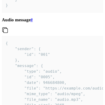
}
Audio message
#
{

	"sender": {

		"id": "001"

	},

	"message": {

		"type": "audio",

		"id": "0005",

		"date": 946684800,

		"file": "https://example.com/audio.mp3",

		"mime_type": "audio/mpeg",

		"file_name": "audio.mp3",
