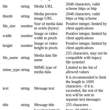
2048 characters, valid
file
string
Media URL
scheme https or http
Media preview
2048 characters, valid
thumb
string
image URL
https or http scheme
Size of media data
Positive integer, limited by
file_size
number
in octets (bytes)
client applications
Image or video
Positive integer, limited by
width
number
width in pixels
client applications
Image or video
Positive integer, limited by
height
number
height in pixels
client applications
255 characters, may not be
Media data file
file_name
string
compatible with legacy
name
file systems!
MIME type of
Limited to the list of
mime_type
string
media data
allowed values
It is recommended to limit
the length to 1000
characters - if it is
text
string
Message text
exceeded, the rest of the
text will be sent in
separate text messages
title
string
Message title
255 characters