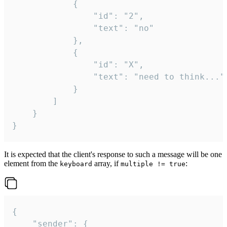
			{

				"id": "2",

				"text": "no"

			},

			{

				"id": "X",

				"text": "need to think..."

			}

		]

	}

}
It is expected that the client's response to such a message will be one
element from the
array, if
:
keyboard
multiple != true
{

	"sender": {
