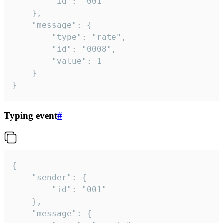
		"id": "001"

	},

	"message": {

		"type": "rate",

		"id": "0008",

		"value": 1

	}

}
Typing event
#
{

	"sender": {

		"id": "001"

	},

	"message": {
