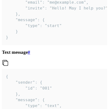
		"email": "me@example.com",

		"invite": "Hello! May I help you?"

	},

	"message": {

		"type": "start"

	}

}
Text message
#
{

	"sender": {

		"id": "001"

	},

	"message": {

		"type": "text",
