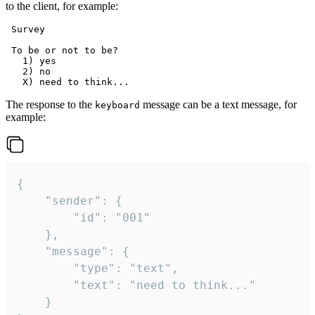
to the client, for example:
 Survey

 To be or not to be?

   1) yes

   2) no

The response to the
message can be a text message, for
keyboard
example:
{

	"sender": {

		"id": "001"

	},

	"message": {

		"type": "text",

		"text": "need to think..."

	}
