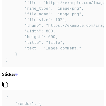
		"file": "https://example.com/image.png",

		"mime_type": "image/png",

		"file_name": "image.png",

		"file_size": 1024,

		"thumb": "https://example.com/image_thumb.png",

		"width": 800,

		"height": 600,

		"title": "Title",

		"text": "Image comment."

	}

}
Sticker
#
{

	"sender": {
