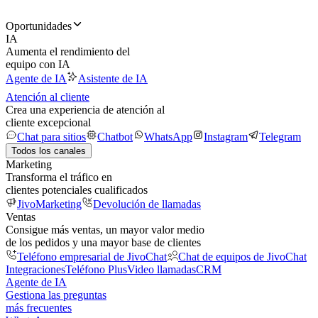
Oportunidades
IA
Aumenta el rendimiento del
equipo con IA
Agente de IA
Asistente de IA
Atención al cliente
Crea una experiencia de atención al
cliente excepcional
Chat para sitios
Chatbot
WhatsApp
Instagram
Telegram
Todos los canales
Marketing
Transforma el tráfico en
clientes potenciales cualificados
JivoMarketing
Devolución de llamadas
Ventas
Consigue más ventas, un mayor valor medio
de los pedidos y una mayor base de clientes
Teléfono empresarial de JivoChat
Chat de equipos de JivoChat
Integraciones
Teléfono Plus
Video llamadas
CRM
Agente de IA
Gestiona las preguntas
más frecuentes