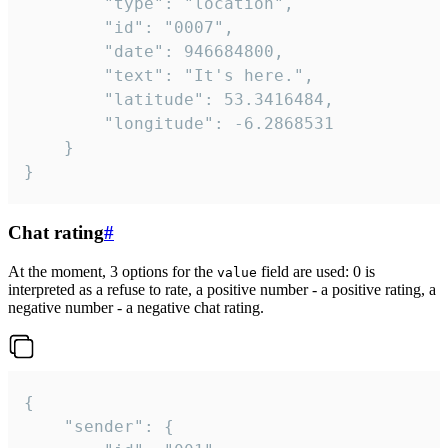
		"type": "location",

		"id": "0007",

		"date": 946684800,

		"text": "It's here.",

		"latitude": 53.3416484,

		"longitude": -6.2868531

	}

}
Chat rating
#
At the moment, 3 options for the
field are used: 0 is
value
interpreted as a refuse to rate, a positive number - a positive rating, a
negative number - a negative chat rating.
{

	"sender": {
