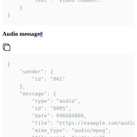
		"text": "Video comment."

	}

}
Audio message
#
{

	"sender": {

		"id": "001"

	},

	"message": {

		"type": "audio",

		"id": "0005",

		"date": 946684800,

		"file": "https://example.com/audio.mp3",

		"mime_type": "audio/mpeg",
