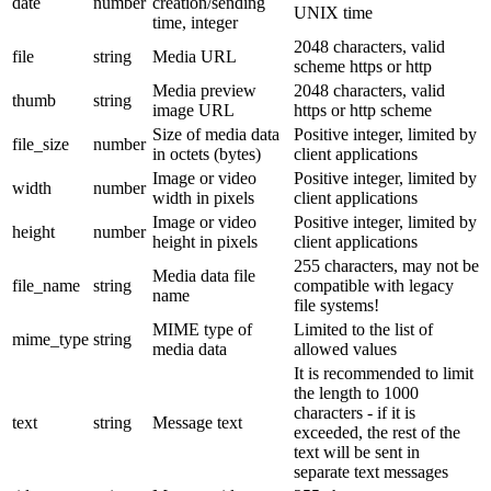
date
number
creation/sending
UNIX time
time, integer
2048 characters, valid
file
string
Media URL
scheme https or http
Media preview
2048 characters, valid
thumb
string
image URL
https or http scheme
Size of media data
Positive integer, limited by
file_size
number
in octets (bytes)
client applications
Image or video
Positive integer, limited by
width
number
width in pixels
client applications
Image or video
Positive integer, limited by
height
number
height in pixels
client applications
255 characters, may not be
Media data file
file_name
string
compatible with legacy
name
file systems!
MIME type of
Limited to the list of
mime_type
string
media data
allowed values
It is recommended to limit
the length to 1000
characters - if it is
text
string
Message text
exceeded, the rest of the
text will be sent in
separate text messages