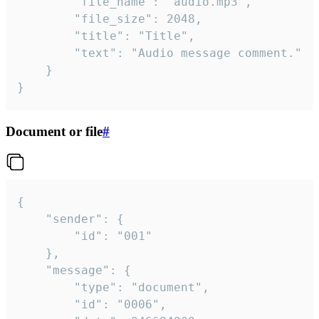
		"file_name": "audio.mp3",

		"file_size": 2048,

		"title": "Title",

		"text": "Audio message comment."

	}

}
Document or file
#
{

	"sender": {

		"id": "001"

	},

	"message": {

		"type": "document",

		"id": "0006",
