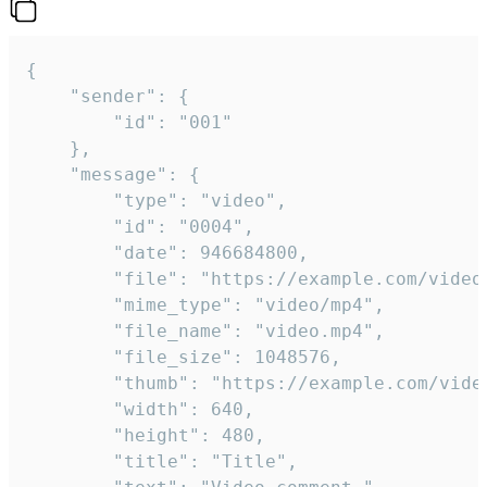
{

	"sender": {

		"id": "001"

	},

	"message": {

		"type": "video",

		"id": "0004",

		"date": 946684800,

		"file": "https://example.com/video.mp4",

		"mime_type": "video/mp4",

		"file_name": "video.mp4",

		"file_size": 1048576,

		"thumb": "https://example.com/video_thumb.png",

		"width": 640,

		"height": 480,

		"title": "Title",
