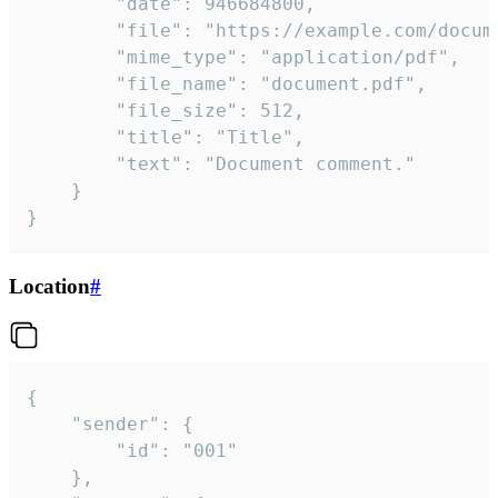
		"date": 946684800,

		"file": "https://example.com/document.pdf",

		"mime_type": "application/pdf",

		"file_name": "document.pdf",

		"file_size": 512,

		"title": "Title",

		"text": "Document comment."

	}

}
Location
#
{

	"sender": {

		"id": "001"

	},
