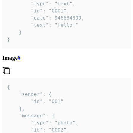
		"type": "text",

		"id": "0001",

		"date": 946684800,

		"text": "Hello!"

	}

}
Image
#
{

	"sender": {

		"id": "001"

	},

	"message": {

		"type": "photo",

		"id": "0002",
