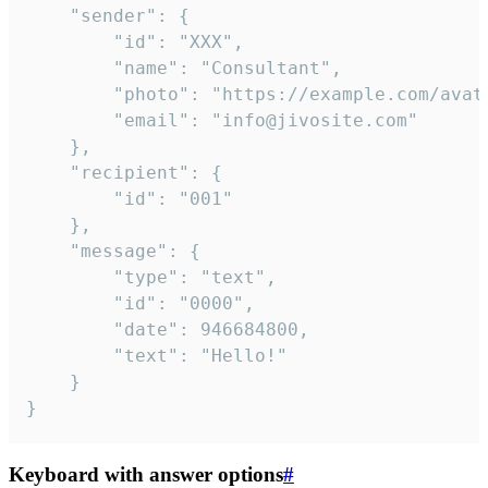
	"sender": {

		"id": "XXX",

		"name": "Consultant",

		"photo": "https://example.com/avatar.png",

		"email": "info@jivosite.com"

	},

	"recipient": {

		"id": "001"

	},

	"message": {

		"type": "text",

		"id": "0000",

		"date": 946684800,

		"text": "Hello!"

	}

}
Keyboard with answer options
#