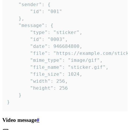
	"sender": {

		"id": "001"

	},

	"message": {

		"type": "sticker",

		"id": "0003",

		"date": 946684800,

		"file": "https://example.com/sticker.gif",

		"mime_type": "image/gif",

		"file_name": "sticker.gif",

		"file_size": 1024,

		"width": 256,

		"height": 256

	}

}
Video message
#