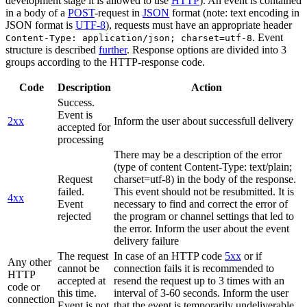
development stage it is allowed to use
HTTP
). An event is contained
in a body of a
POST
-request in
JSON
format (note: text encoding in
JSON format is
UTF-8
), requests must have an appropriate header
. Event
Content-Type: application/json; charset=utf-8
structure is described
further
. Response options are divided into 3
groups according to the HTTP-response code.
Code
Description
Action
Success.
Event is
2xx
Inform the user about successfull delivery
accepted for
processing
There may be a description of the error
(type of content Content-Type: text/plain;
Request
charset=utf-8) in the body of the response.
failed.
This event should not be resubmitted. It is
4xx
Event
necessary to find and correct the error of
rejected
the program or channel settings that led to
the error. Inform the user about the event
delivery failure
The request
In case of an HTTP code
5xx
or if
Any other
cannot be
connection fails it is recommended to
HTTP
accepted at
resend the request up to 3 times with an
code or
this time.
interval of 3-60 seconds. Inform the user
connection
Event is not
that the event is temporarily undeliverable.