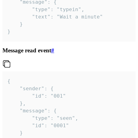
	"message": {

		"type": "typein",

		"text": "Wait a minute"

	}

}
Message read event
#
{

	"sender": {

		"id": "001"

	},

	"message": {

		"type": "seen",

		"id": "0001"

	}
