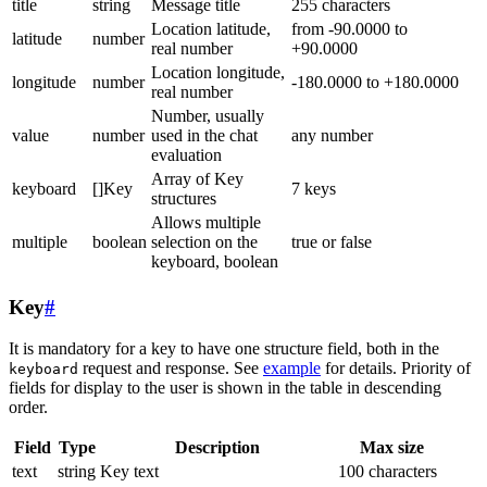
title
string
Message title
255 characters
Location latitude,
from -90.0000 to
latitude
number
real number
+90.0000
Location longitude,
longitude
number
-180.0000 to +180.0000
real number
Number, usually
value
number
used in the chat
any number
evaluation
Array of Key
keyboard
[]Key
7 keys
structures
Allows multiple
multiple
boolean
selection on the
true or false
keyboard, boolean
Key
#
It is mandatory for a key to have one structure field, both in the
request and response. See
example
for details. Priority of
keyboard
fields for display to the user is shown in the table in descending
order.
Field
Type
Description
Max size
text
string
Key text
100 characters