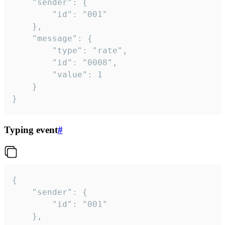
	"sender": {

		"id": "001"

	},

	"message": {

		"type": "rate",

		"id": "0008",

		"value": 1

	}

}
Typing event
#
{

	"sender": {

		"id": "001"

	},
