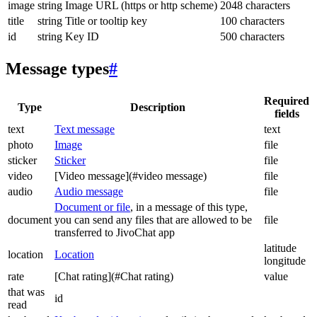
image
string
Image URL (https or http scheme)
2048 characters
title
string
Title or tooltip key
100 characters
id
string
Key ID
500 characters
Message types
#
Required
Type
Description
fields
text
Text message
text
photo
Image
file
sticker
Sticker
file
video
[Video message](#video message)
file
audio
Audio message
file
Document or file
, in a message of this type,
document
you can send any files that are allowed to be
file
transferred to JivoChat app
latitude
location
Location
longitude
rate
[Chat rating](#Chat rating)
value
that was
id
read