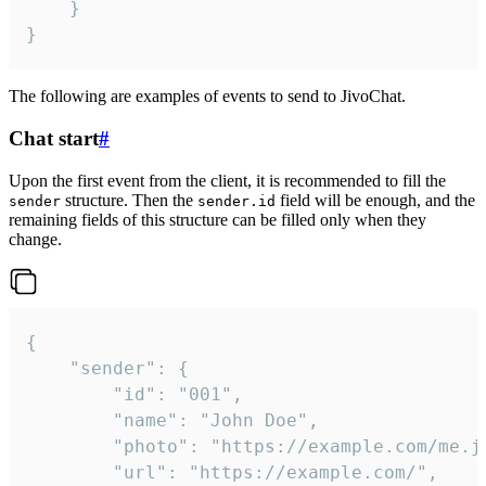
	}

}
The following are examples of events to send to JivoChat.
Chat start
#
Upon the first event from the client, it is recommended to fill the
structure. Then the
field will be enough, and the
sender
sender.id
remaining fields of this structure can be filled only when they
change.
{

	"sender": {

		"id": "001",

		"name": "John Doe",

		"photo": "https://example.com/me.jpg",

		"url": "https://example.com/",
