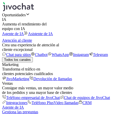
Oportunidades
IA
Aumenta el rendimiento del
equipo con IA
Agente de IA
Asistente de IA
Atención al cliente
Crea una experiencia de atención al
cliente excepcional
Chat para sitios
Chatbot
WhatsApp
Instagram
Telegram
Todos los canales
Marketing
Transforma el tráfico en
clientes potenciales cualificados
JivoMarketing
Devolución de llamadas
Ventas
Consigue más ventas, un mayor valor medio
de los pedidos y una mayor base de clientes
Teléfono empresarial de JivoChat
Chat de equipos de JivoChat
Integraciones
Teléfono Plus
Video llamadas
CRM
Agente de IA
Gestiona las preguntas