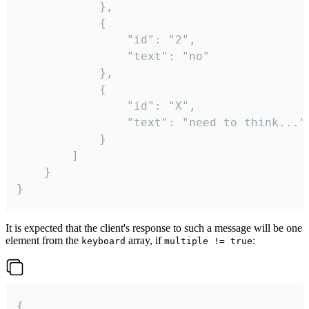
			},

			{

				"id": "2",

				"text": "no"

			},

			{

				"id": "X",

				"text": "need to think..."

			}

		]

	}

}
It is expected that the client's response to such a message will be one
element from the
array, if
:
keyboard
multiple != true
{
