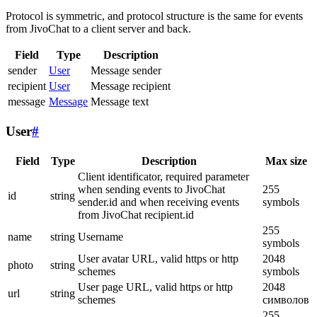
Protocol is symmetric, and protocol structure is the same for events
from JivoChat to a client server and back.
Field
Type
Description
sender
User
Message sender
recipient
User
Message recipient
message
Message
Message text
User
#
Field
Type
Description
Max size
Client identificator, required parameter
when sending events to JivoChat
255
id
string
sender.id and when receiving events
symbols
from JivoChat recipient.id
255
name
string
Username
symbols
User avatar URL, valid https or http
2048
photo
string
schemes
symbols
User page URL, valid https or http
2048
url
string
schemes
символов
255