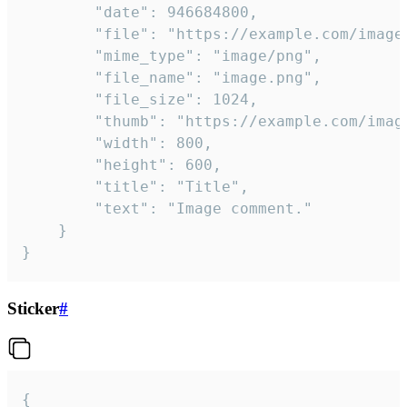
		"date": 946684800,

		"file": "https://example.com/image.png",

		"mime_type": "image/png",

		"file_name": "image.png",

		"file_size": 1024,

		"thumb": "https://example.com/image_thumb.png",

		"width": 800,

		"height": 600,

		"title": "Title",

		"text": "Image comment."

	}

}
Sticker
#
{
