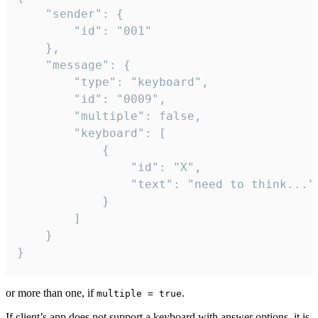
	"sender": {

		"id": "001"

	},

	"message": {

		"type": "keyboard",

		"id": "0009",

		"multiple": false,

		"keyboard": [

			{

				"id": "X",

				"text": "need to think..."

			}

		]

	}

}
or more than one, if
.
multiple = true
If client’s app does not support a keyboard with answer options, it is