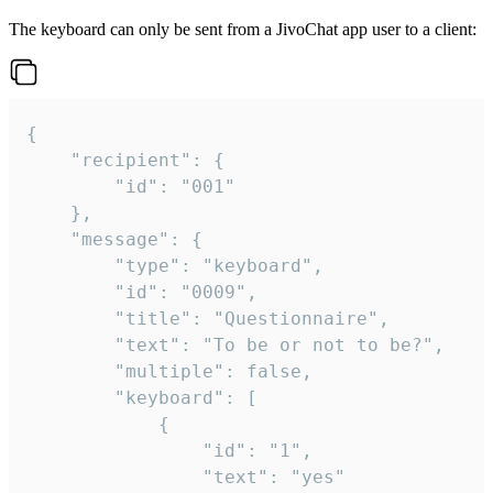
The keyboard can only be sent from a JivoChat app user to a client:
{

	"recipient": {

		"id": "001"

	},

	"message": {

		"type": "keyboard",

		"id": "0009",

		"title": "Questionnaire",

		"text": "To be or not to be?",

		"multiple": false,

		"keyboard": [

			{

				"id": "1",

				"text": "yes"
