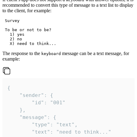
recommended to convert this type of message to a text list to display
to the client, for example:
 Survey

 To be or not to be?

   1) yes

   2) no

The response to the
message can be a text message, for
keyboard
example:
{

	"sender": {

		"id": "001"

	},

	"message": {

		"type": "text",

		"text": "need to think..."
