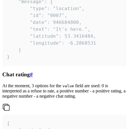
	"message": {

		"type": "location",

		"id": "0007",

		"date": 946684800,

		"text": "It's here.",

		"latitude": 53.3416484,

		"longitude": -6.2868531

	}

}
Chat rating
#
At the moment, 3 options for the
field are used: 0 is
value
interpreted as a refuse to rate, a positive number - a positive rating, a
negative number - a negative chat rating.
{
