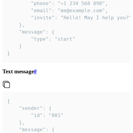
		"phone": "+1 234 568 890",

		"email": "me@example.com",

		"invite": "Hello! May I help you?"

	},

	"message": {

		"type": "start"

	}

}
Text message
#
{

	"sender": {

		"id": "001"

	},

	"message": {
