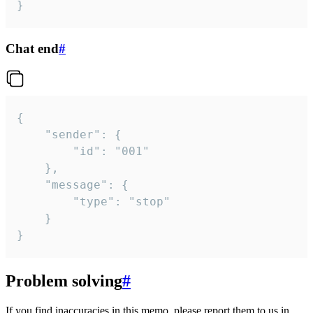
}
Chat end
#
{

	"sender": {

		"id": "001"

	},

	"message": {

		"type": "stop"

	}

}
Problem solving
#
If you find inaccuracies in this memo, please report them to us in