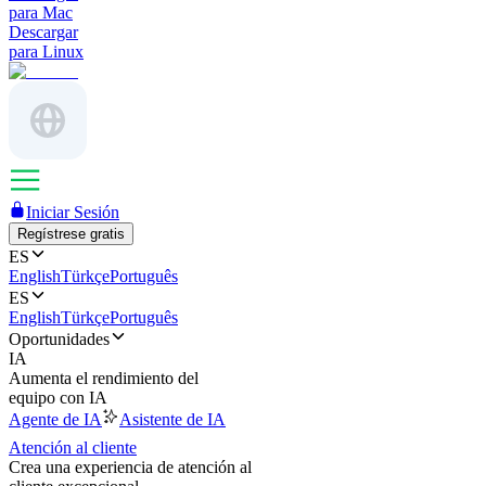
para Mac
Descargar
para Linux
Iniciar Sesión
Regístrese gratis
ES
English
Türkçe
Português
ES
English
Türkçe
Português
Oportunidades
IA
Aumenta el rendimiento del
equipo con IA
Agente de IA
Asistente de IA
Atención al cliente
Crea una experiencia de atención al