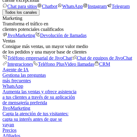
cliente excepcional
Chat para sitios
Chatbot
WhatsApp
Instagram
Telegram
Todos los canales
Marketing
Transforma el tráfico en
clientes potenciales cualificados
JivoMarketing
Devolución de llamadas
Ventas
Consigue más ventas, un mayor valor medio
de los pedidos y una mayor base de clientes
Teléfono empresarial de JivoChat
Chat de equipos de JivoChat
Integraciones
Teléfono Plus
Video llamadas
CRM
Agente de IA
Gestiona las preguntas
más frecuentes
WhatsApp
Aumenta las ventas y ofrece asistencia
a tus clientes a través de su aplicación
de mensajería preferida
JivoMarketing
Capta la atención de tus visitantes:
capta su interés antes de que se
vayan
Precios
Afiliados