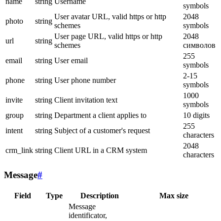
name
string
Username
symbols
User avatar URL, valid https or http
2048
photo
string
schemes
symbols
User page URL, valid https or http
2048
url
string
schemes
символов
255
email
string
User email
symbols
2-15
phone
string
User phone number
symbols
1000
invite
string
Client invitation text
symbols
group
string
Department a client applies to
10 digits
255
intent
string
Subject of a customer's request
characters
2048
crm_link
string
Client URL in a CRM system
characters
Message
#
Field
Type
Description
Max size
Message
identificator,