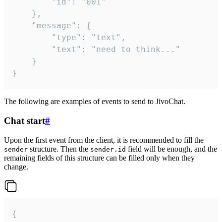
		"id": "001"

	},

	"message": {

		"type": "text",

		"text": "need to think..."

	}

}
The following are examples of events to send to JivoChat.
Chat start
#
Upon the first event from the client, it is recommended to fill the
structure. Then the
field will be enough, and the
sender
sender.id
remaining fields of this structure can be filled only when they
change.
{
