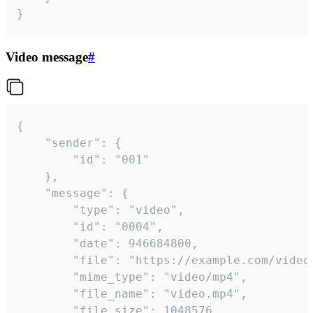
}
Video message
#
{

	"sender": {

		"id": "001"

	},

	"message": {

		"type": "video",

		"id": "0004",

		"date": 946684800,

		"file": "https://example.com/video.mp4",

		"mime_type": "video/mp4",

		"file_name": "video.mp4",

		"file_size": 1048576,
