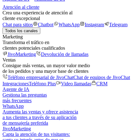
Atención al cliente
Crea una experiencia de atención al
cliente excepcional
Chat para sitios
Chatbot
WhatsApp
Instagram
Telegram
Todos los canales
Marketing
Transforma el tráfico en
clientes potenciales cualificados
JivoMarketing
Devolución de llamadas
Ventas
Consigue más ventas, un mayor valor medio
de los pedidos y una mayor base de clientes
Teléfono empresarial de JivoChat
Chat de equipos de JivoChat
Integraciones
Teléfono Plus
Video llamadas
CRM
Agente de IA
Gestiona las preguntas
más frecuentes
WhatsApp
Aumenta las ventas y ofrece asistencia
a tus clientes a través de su aplicación
de mensajería preferida
JivoMarketing
Capta la atención de tus visitantes:
capta su interés antes de que se