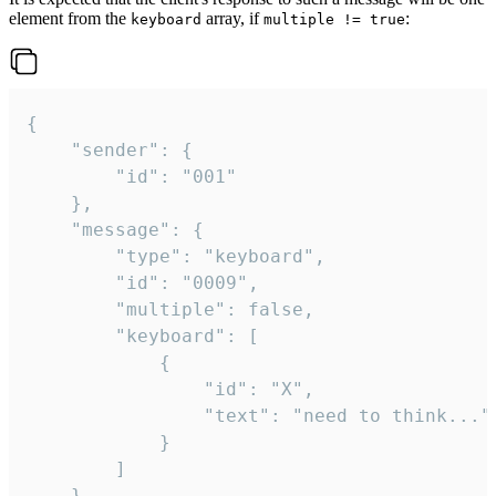
element from the
array, if
:
keyboard
multiple != true
{

	"sender": {

		"id": "001"

	},

	"message": {

		"type": "keyboard",

		"id": "0009",

		"multiple": false,

		"keyboard": [

			{

				"id": "X",

				"text": "need to think..."

			}

		]

	}
