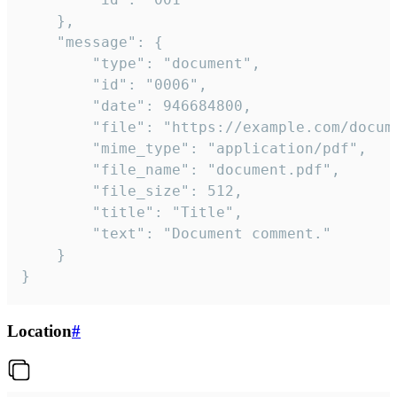
	},

	"message": {

		"type": "document",

		"id": "0006",

		"date": 946684800,

		"file": "https://example.com/document.pdf",

		"mime_type": "application/pdf",

		"file_name": "document.pdf",

		"file_size": 512,

		"title": "Title",

		"text": "Document comment."

	}

}
Location
#