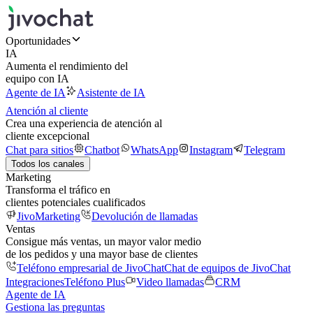
Oportunidades
IA
Aumenta el rendimiento del
equipo con IA
Agente de IA
Asistente de IA
Atención al cliente
Crea una experiencia de atención al
cliente excepcional
Chat para sitios
Chatbot
WhatsApp
Instagram
Telegram
Todos los canales
Marketing
Transforma el tráfico en
clientes potenciales cualificados
JivoMarketing
Devolución de llamadas
Ventas
Consigue más ventas, un mayor valor medio
de los pedidos y una mayor base de clientes
Teléfono empresarial de JivoChat
Chat de equipos de JivoChat
Integraciones
Teléfono Plus
Video llamadas
CRM
Agente de IA
Gestiona las preguntas