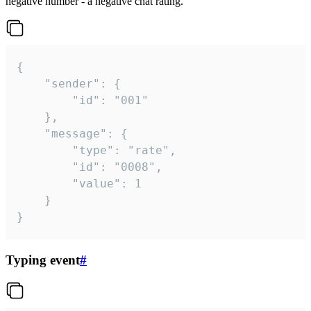
negative number - a negative chat rating.
{

	"sender": {

		"id": "001"

	},

	"message": {

		"type": "rate",

		"id": "0008",

		"value": 1

	}

}
Typing event
#