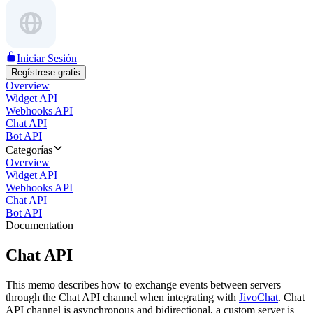
Iniciar Sesión
Regístrese gratis
Overview
Widget API
Webhooks API
Chat API
Bot API
Categorías
Overview
Widget API
Webhooks API
Chat API
Bot API
Documentation
Chat API
This memo describes how to exchange events between servers
through the Chat API channel when integrating with
JivoChat
. Chat
API channel is asynchronous and bidirectional, a custom server is