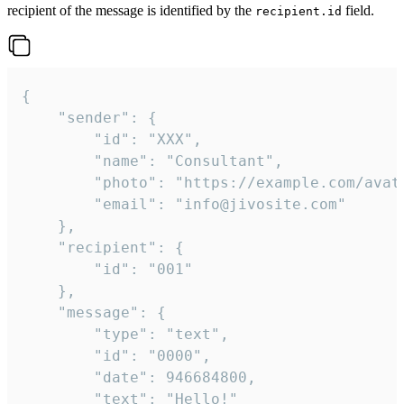
recipient of the message is identified by the
field.
recipient.id
{

	"sender": {

		"id": "XXX",

		"name": "Consultant",

		"photo": "https://example.com/avatar.png",

		"email": "info@jivosite.com"

	},

	"recipient": {

		"id": "001"

	},

	"message": {

		"type": "text",

		"id": "0000",

		"date": 946684800,

		"text": "Hello!"
