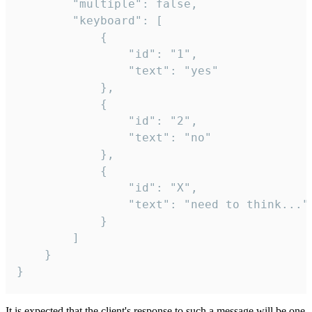
		"multiple": false,

		"keyboard": [

			{

				"id": "1",

				"text": "yes"

			},

			{

				"id": "2",

				"text": "no"

			},

			{

				"id": "X",

				"text": "need to think..."

			}

		]

	}

}
It is expected that the client's response to such a message will be one