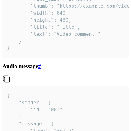
		"thumb": "https://example.com/video_thumb.png",

		"width": 640,

		"height": 480,

		"title": "Title",

		"text": "Video comment."

	}

}
Audio message
#
{

	"sender": {

		"id": "001"

	},

	"message": {

		"type": "audio",
