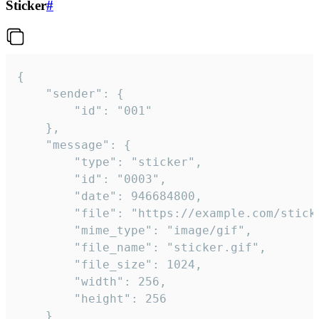
Sticker
#
{

	"sender": {

		"id": "001"

	},

	"message": {

		"type": "sticker",

		"id": "0003",

		"date": 946684800,

		"file": "https://example.com/sticker.gif",

		"mime_type": "image/gif",

		"file_name": "sticker.gif",

		"file_size": 1024,

		"width": 256,

		"height": 256

	}
