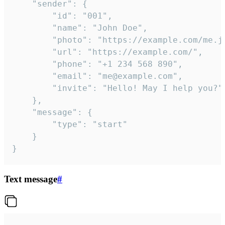
	"sender": {

		"id": "001",

		"name": "John Doe",

		"photo": "https://example.com/me.jpg",

		"url": "https://example.com/",

		"phone": "+1 234 568 890",

		"email": "me@example.com",

		"invite": "Hello! May I help you?"

	},

	"message": {

		"type": "start"

	}

}
Text message
#