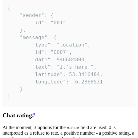
{

	"sender": {

		"id": "001"

	},

	"message": {

		"type": "location",

		"id": "0007",

		"date": 946684800,

		"text": "It's here.",

		"latitude": 53.3416484,

		"longitude": -6.2868531

	}

}
Chat rating
#
At the moment, 3 options for the
field are used: 0 is
value
interpreted as a refuse to rate, a positive number - a positive rating, a