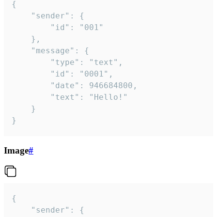
{

	"sender": {

		"id": "001"

	},

	"message": {

		"type": "text",

		"id": "0001",

		"date": 946684800,

		"text": "Hello!"

	}

}
Image
#
{

	"sender": {
