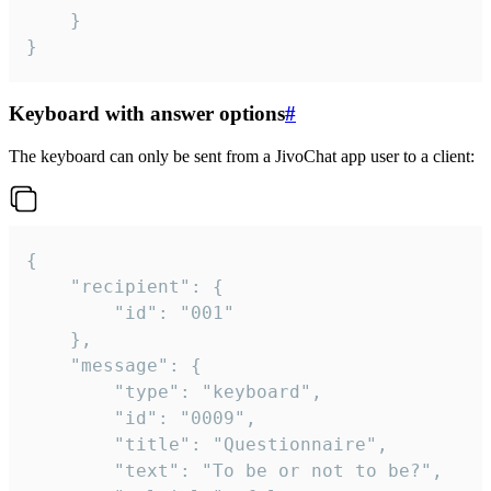
	}

}
Keyboard with answer options
#
The keyboard can only be sent from a JivoChat app user to a client:
{

	"recipient": {

		"id": "001"

	},

	"message": {

		"type": "keyboard",

		"id": "0009",

		"title": "Questionnaire",

		"text": "To be or not to be?",
