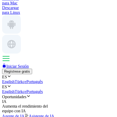
para Mac
Descargar
para Linux
Iniciar Sesión
Regístrese gratis
ES
English
Türkçe
Português
ES
English
Türkçe
Português
Oportunidades
IA
Aumenta el rendimiento del
equipo con IA
Agente de IA
Asistente de IA