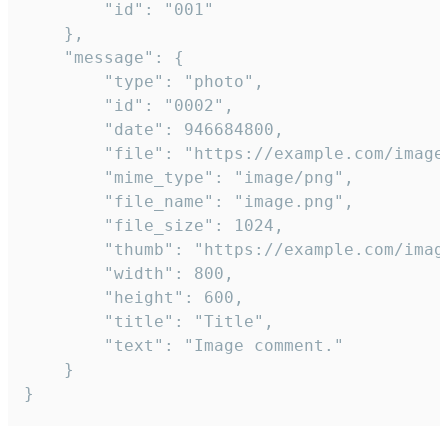
		"id": "001"

	},

	"message": {

		"type": "photo",

		"id": "0002",

		"date": 946684800,

		"file": "https://example.com/image.png",

		"mime_type": "image/png",

		"file_name": "image.png",

		"file_size": 1024,

		"thumb": "https://example.com/image_thumb.png",

		"width": 800,

		"height": 600,

		"title": "Title",

		"text": "Image comment."

	}

}