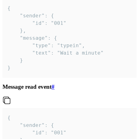
{

	"sender": {

		"id": "001"

	},

	"message": {

		"type": "typein",

		"text": "Wait a minute"

	}

}
Message read event
#
{

	"sender": {

		"id": "001"
