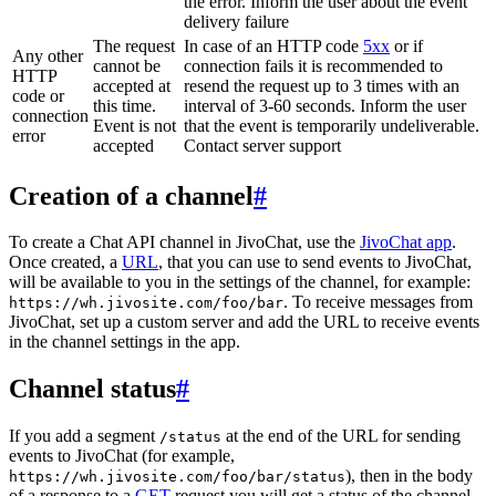
the error. Inform the user about the event
delivery failure
The request
In case of an HTTP code
5xx
or if
Any other
cannot be
connection fails it is recommended to
HTTP
accepted at
resend the request up to 3 times with an
code or
this time.
interval of 3-60 seconds. Inform the user
connection
Event is not
that the event is temporarily undeliverable.
error
accepted
Contact server support
Creation of a channel
#
To create a Chat API channel in JivoChat, use the
JivoChat app
.
Once created, a
URL
, that you can use to send events to JivoChat,
will be available to you in the settings of the channel, for example:
. To receive messages from
https://wh.jivosite.com/foo/bar
JivoChat, set up a custom server and add the URL to receive events
in the channel settings in the app.
Channel status
#
If you add a segment
at the end of the URL for sending
/status
events to JivoChat (for example,
), then in the body
https://wh.jivosite.com/foo/bar/status
of a response to a
GET
-request you will get a status of the channel,