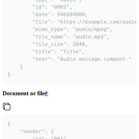
		"id": "0005",

		"date": 946684800,

		"file": "https://example.com/audio.mp3",

		"mime_type": "audio/mpeg",

		"file_name": "audio.mp3",

		"file_size": 2048,

		"title": "Title",

		"text": "Audio message comment."

	}

}
Document or file
#
{

	"sender": {

		"id": "001"
