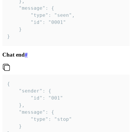
	},

	"message": {

		"type": "seen",

		"id": "0001"

	}

}
Chat end
#
{

	"sender": {

		"id": "001"

	},

	"message": {

		"type": "stop"

	}
