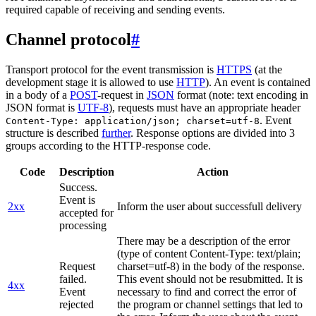
required capable of receiving and sending events.
Channel protocol
#
Transport protocol for the event transmission is
HTTPS
(at the
development stage it is allowed to use
HTTP
). An event is contained
in a body of a
POST
-request in
JSON
format (note: text encoding in
JSON format is
UTF-8
), requests must have an appropriate header
. Event
Content-Type: application/json; charset=utf-8
structure is described
further
. Response options are divided into 3
groups according to the HTTP-response code.
Code
Description
Action
Success.
Event is
2xx
Inform the user about successfull delivery
accepted for
processing
There may be a description of the error
(type of content Content-Type: text/plain;
Request
charset=utf-8) in the body of the response.
failed.
This event should not be resubmitted. It is
4xx
Event
necessary to find and correct the error of
rejected
the program or channel settings that led to