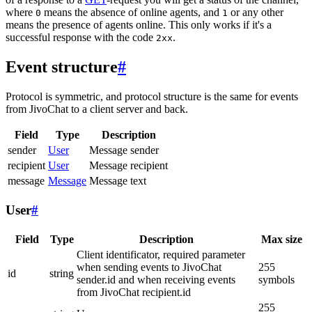
where
means the absence of online agents, and
or any other
0
1
means the presence of agents online. This only works if it's a
successful response with the code
.
2xx
Event structure
#
Protocol is symmetric, and protocol structure is the same for events
from JivoChat to a client server and back.
Field
Type
Description
sender
User
Message sender
recipient
User
Message recipient
message
Message
Message text
User
#
Field
Type
Description
Max size
Client identificator, required parameter
when sending events to JivoChat
255
id
string
sender.id and when receiving events
symbols
from JivoChat recipient.id
255