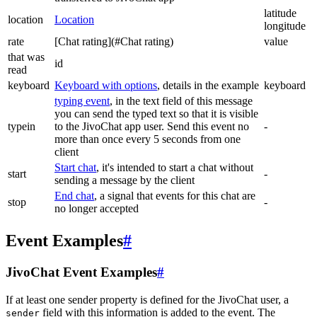
latitude
location
Location
longitude
rate
[Chat rating](#Chat rating)
value
that was
id
read
keyboard
Keyboard with options
, details in the example
keyboard
typing event
, in the text field of this message
you can send the typed text so that it is visible
typein
to the JivoChat app user. Send this event no
-
more than once every 5 seconds from one
client
Start chat
, it's intended to start a chat without
start
-
sending a message by the client
End chat
, a signal that events for this chat are
stop
-
no longer accepted
Event Examples
#
JivoChat Event Examples
#
If at least one sender property is defined for the JivoChat user, a
field with this information is added to the event. The
sender