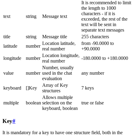
It is recommended to limit
the length to 1000
characters - if it is
text
string
Message text
exceeded, the rest of the
text will be sent in
separate text messages
title
string
Message title
255 characters
Location latitude,
from -90.0000 to
latitude
number
real number
+90.0000
Location longitude,
longitude
number
-180.0000 to +180.0000
real number
Number, usually
value
number
used in the chat
any number
evaluation
Array of Key
keyboard
[]Key
7 keys
structures
Allows multiple
multiple
boolean
selection on the
true or false
keyboard, boolean
Key
#
It is mandatory for a key to have one structure field, both in the