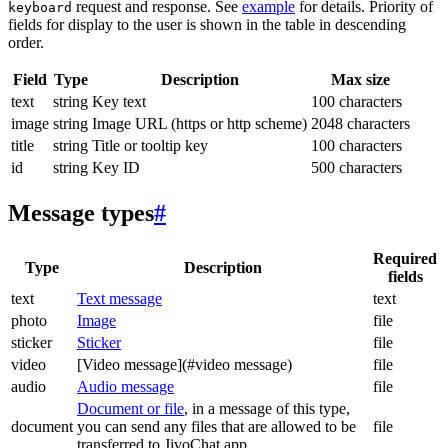
request and response. See
example
for details. Priority of
keyboard
fields for display to the user is shown in the table in descending
order.
Field
Type
Description
Max size
text
string
Key text
100 characters
image
string
Image URL (https or http scheme)
2048 characters
title
string
Title or tooltip key
100 characters
id
string
Key ID
500 characters
Message types
#
Required
Type
Description
fields
text
Text message
text
photo
Image
file
sticker
Sticker
file
video
[Video message](#video message)
file
audio
Audio message
file
Document or file
, in a message of this type,
document
you can send any files that are allowed to be
file
transferred to JivoChat app