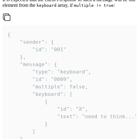
element from the
array, if
:
keyboard
multiple != true
{

	"sender": {

		"id": "001"

	},

	"message": {

		"type": "keyboard",

		"id": "0009",

		"multiple": false,

		"keyboard": [

			{

				"id": "X",

				"text": "need to think..."

			}

		]

	}
