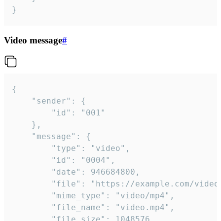
}
Video message
#
{

	"sender": {

		"id": "001"

	},

	"message": {

		"type": "video",

		"id": "0004",

		"date": 946684800,

		"file": "https://example.com/video.mp4",

		"mime_type": "video/mp4",

		"file_name": "video.mp4",

		"file_size": 1048576,
