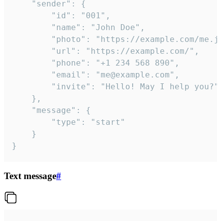
	"sender": {

		"id": "001",

		"name": "John Doe",

		"photo": "https://example.com/me.jpg",

		"url": "https://example.com/",

		"phone": "+1 234 568 890",

		"email": "me@example.com",

		"invite": "Hello! May I help you?"

	},

	"message": {

		"type": "start"

	}

}
Text message
#