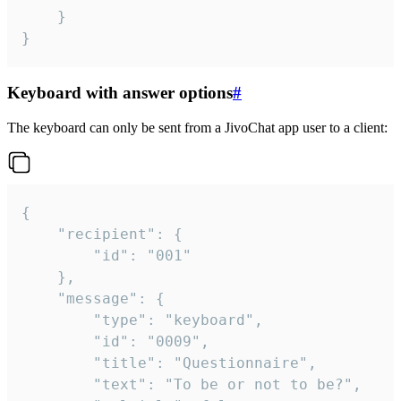
	}

}
Keyboard with answer options
#
The keyboard can only be sent from a JivoChat app user to a client:
{

	"recipient": {

		"id": "001"

	},

	"message": {

		"type": "keyboard",

		"id": "0009",

		"title": "Questionnaire",

		"text": "To be or not to be?",
