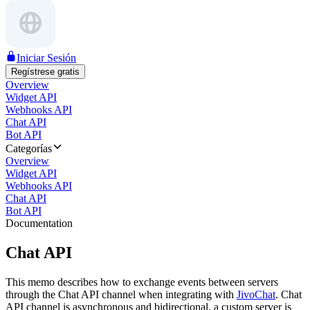
Iniciar Sesión
Regístrese gratis
Overview
Widget API
Webhooks API
Chat API
Bot API
Categorías
Overview
Widget API
Webhooks API
Chat API
Bot API
Documentation
Chat API
This memo describes how to exchange events between servers
through the Chat API channel when integrating with
JivoChat
. Chat
API channel is asynchronous and bidirectional, a custom server is