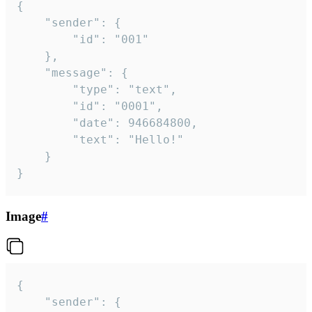
{

	"sender": {

		"id": "001"

	},

	"message": {

		"type": "text",

		"id": "0001",

		"date": 946684800,

		"text": "Hello!"

	}

}
Image
#
{

	"sender": {
