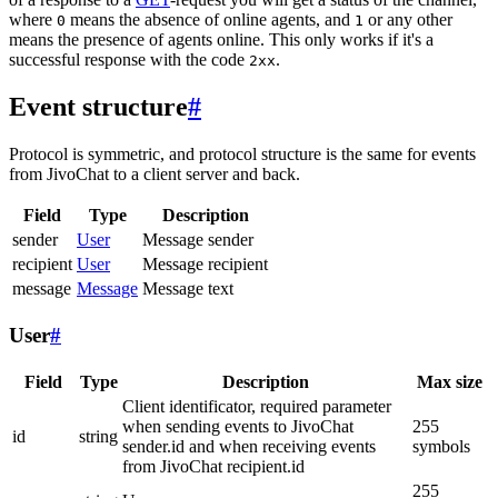
where
means the absence of online agents, and
or any other
0
1
means the presence of agents online. This only works if it's a
successful response with the code
.
2xx
Event structure
#
Protocol is symmetric, and protocol structure is the same for events
from JivoChat to a client server and back.
Field
Type
Description
sender
User
Message sender
recipient
User
Message recipient
message
Message
Message text
User
#
Field
Type
Description
Max size
Client identificator, required parameter
when sending events to JivoChat
255
id
string
sender.id and when receiving events
symbols
from JivoChat recipient.id
255