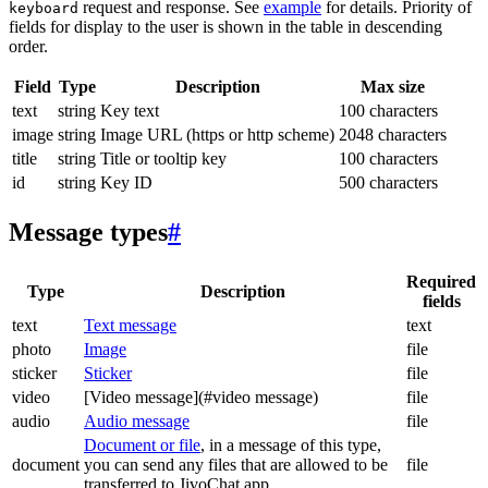
request and response. See
example
for details. Priority of
keyboard
fields for display to the user is shown in the table in descending
order.
Field
Type
Description
Max size
text
string
Key text
100 characters
image
string
Image URL (https or http scheme)
2048 characters
title
string
Title or tooltip key
100 characters
id
string
Key ID
500 characters
Message types
#
Required
Type
Description
fields
text
Text message
text
photo
Image
file
sticker
Sticker
file
video
[Video message](#video message)
file
audio
Audio message
file
Document or file
, in a message of this type,
document
you can send any files that are allowed to be
file
transferred to JivoChat app