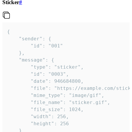
Sticker
#
{

	"sender": {

		"id": "001"

	},

	"message": {

		"type": "sticker",

		"id": "0003",

		"date": 946684800,

		"file": "https://example.com/sticker.gif",

		"mime_type": "image/gif",

		"file_name": "sticker.gif",

		"file_size": 1024,

		"width": 256,

		"height": 256

	}
