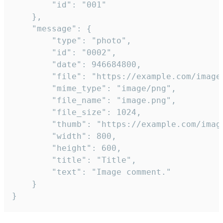
		"id": "001"

	},

	"message": {

		"type": "photo",

		"id": "0002",

		"date": 946684800,

		"file": "https://example.com/image.png",

		"mime_type": "image/png",

		"file_name": "image.png",

		"file_size": 1024,

		"thumb": "https://example.com/image_thumb.png",

		"width": 800,

		"height": 600,

		"title": "Title",

		"text": "Image comment."

	}

}