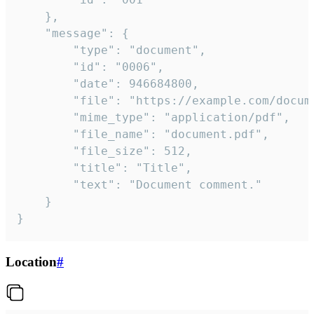
	},

	"message": {

		"type": "document",

		"id": "0006",

		"date": 946684800,

		"file": "https://example.com/document.pdf",

		"mime_type": "application/pdf",

		"file_name": "document.pdf",

		"file_size": 512,

		"title": "Title",

		"text": "Document comment."

	}

}
Location
#