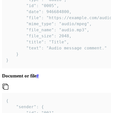
		"id": "0005",

		"date": 946684800,

		"file": "https://example.com/audio.mp3",

		"mime_type": "audio/mpeg",

		"file_name": "audio.mp3",

		"file_size": 2048,

		"title": "Title",

		"text": "Audio message comment."

	}

}
Document or file
#
{

	"sender": {

		"id": "001"
