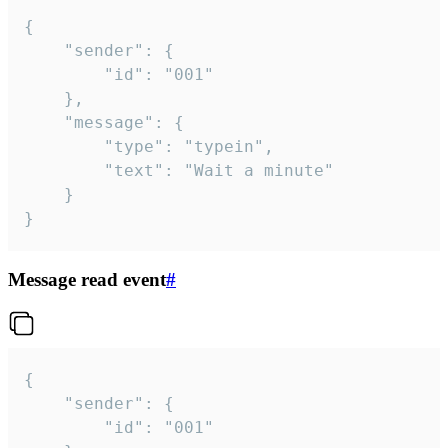
{

	"sender": {

		"id": "001"

	},

	"message": {

		"type": "typein",

		"text": "Wait a minute"

	}

}
Message read event
#
{

	"sender": {

		"id": "001"
