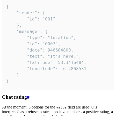
{

	"sender": {

		"id": "001"

	},

	"message": {

		"type": "location",

		"id": "0007",

		"date": 946684800,

		"text": "It's here.",

		"latitude": 53.3416484,

		"longitude": -6.2868531

	}

}
Chat rating
#
At the moment, 3 options for the
field are used: 0 is
value
interpreted as a refuse to rate, a positive number - a positive rating, a