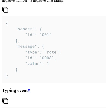
negative number - a negative chat rating.
{

	"sender": {

		"id": "001"

	},

	"message": {

		"type": "rate",

		"id": "0008",

		"value": 1

	}

}
Typing event
#