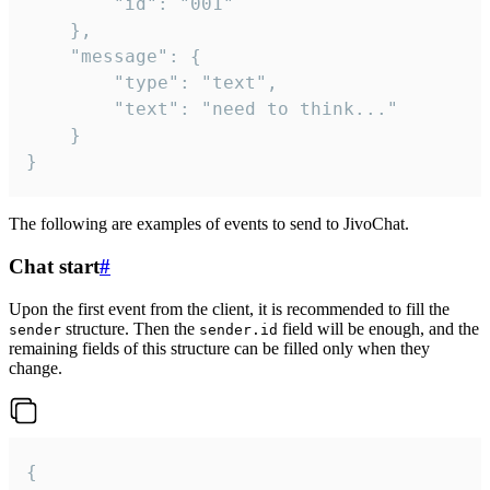
		"id": "001"

	},

	"message": {

		"type": "text",

		"text": "need to think..."

	}

}
The following are examples of events to send to JivoChat.
Chat start
#
Upon the first event from the client, it is recommended to fill the
structure. Then the
field will be enough, and the
sender
sender.id
remaining fields of this structure can be filled only when they
change.
{
