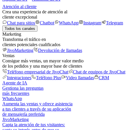
Atención al cliente
Crea una experiencia de atención al
cliente excepcional
Chat para sitios
Chatbot
WhatsApp
Instagram
Telegram
Todos los canales
Marketing
Transforma el tráfico en
clientes potenciales cualificados
JivoMarketing
Devolución de llamadas
Ventas
Consigue más ventas, un mayor valor medio
de los pedidos y una mayor base de clientes
Teléfono empresarial de JivoChat
Chat de equipos de JivoChat
Integraciones
Teléfono Plus
Video llamadas
CRM
Agente de IA
Gestiona las preguntas
más frecuentes
WhatsApp
Aumenta las ventas y ofrece asistencia
a tus clientes a través de su aplicación
de mensajería preferida
JivoMarketing
Capta la atención de tus visitantes:
capta su interés antes de que se