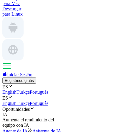
para Mac
Descargar
para Linux
Iniciar Sesión
Regístrese gratis
ES
English
Türkçe
Português
ES
English
Türkçe
Português
Oportunidades
IA
Aumenta el rendimiento del
equipo con IA
Agente de IA
Asistente de IA