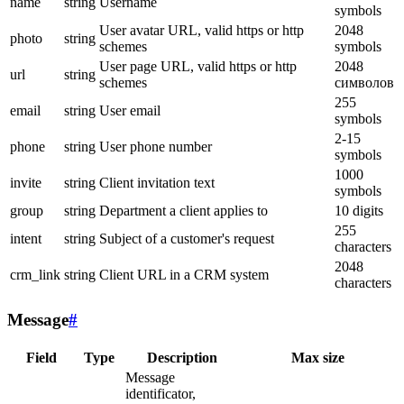
name
string
Username
symbols
User avatar URL, valid https or http
2048
photo
string
schemes
symbols
User page URL, valid https or http
2048
url
string
schemes
символов
255
email
string
User email
symbols
2-15
phone
string
User phone number
symbols
1000
invite
string
Client invitation text
symbols
group
string
Department a client applies to
10 digits
255
intent
string
Subject of a customer's request
characters
2048
crm_link
string
Client URL in a CRM system
characters
Message
#
Field
Type
Description
Max size
Message
identificator,