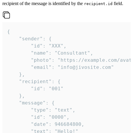
recipient of the message is identified by the
field.
recipient.id
{

	"sender": {

		"id": "XXX",

		"name": "Consultant",

		"photo": "https://example.com/avatar.png",

		"email": "info@jivosite.com"

	},

	"recipient": {

		"id": "001"

	},

	"message": {

		"type": "text",

		"id": "0000",

		"date": 946684800,

		"text": "Hello!"
