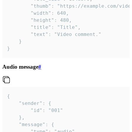
		"thumb": "https://example.com/video_thumb.png",

		"width": 640,

		"height": 480,

		"title": "Title",

		"text": "Video comment."

	}

}
Audio message
#
{

	"sender": {

		"id": "001"

	},

	"message": {

		"type": "audio",
