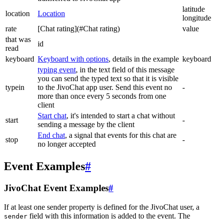
latitude
location
Location
longitude
rate
[Chat rating](#Chat rating)
value
that was
id
read
keyboard
Keyboard with options
, details in the example
keyboard
typing event
, in the text field of this message
you can send the typed text so that it is visible
typein
to the JivoChat app user. Send this event no
-
more than once every 5 seconds from one
client
Start chat
, it's intended to start a chat without
start
-
sending a message by the client
End chat
, a signal that events for this chat are
stop
-
no longer accepted
Event Examples
#
JivoChat Event Examples
#
If at least one sender property is defined for the JivoChat user, a
field with this information is added to the event. The
sender