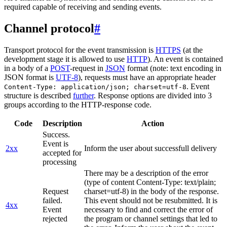
required capable of receiving and sending events.
Channel protocol
#
Transport protocol for the event transmission is
HTTPS
(at the
development stage it is allowed to use
HTTP
). An event is contained
in a body of a
POST
-request in
JSON
format (note: text encoding in
JSON format is
UTF-8
), requests must have an appropriate header
. Event
Content-Type: application/json; charset=utf-8
structure is described
further
. Response options are divided into 3
groups according to the HTTP-response code.
Code
Description
Action
Success.
Event is
2xx
Inform the user about successfull delivery
accepted for
processing
There may be a description of the error
(type of content Content-Type: text/plain;
Request
charset=utf-8) in the body of the response.
failed.
This event should not be resubmitted. It is
4xx
Event
necessary to find and correct the error of
rejected
the program or channel settings that led to