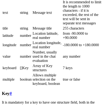
It is recommended to limit
the length to 1000
characters - if it is
text
string
Message text
exceeded, the rest of the
text will be sent in
separate text messages
title
string
Message title
255 characters
Location latitude,
from -90.0000 to
latitude
number
real number
+90.0000
Location longitude,
longitude
number
-180.0000 to +180.0000
real number
Number, usually
value
number
used in the chat
any number
evaluation
Array of Key
keyboard
[]Key
7 keys
structures
Allows multiple
multiple
boolean
selection on the
true or false
keyboard, boolean
Key
#
It is mandatory for a key to have one structure field, both in the