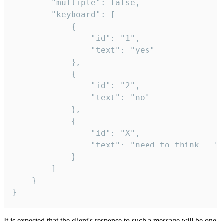
		"multiple": false,

		"keyboard": [

			{

				"id": "1",

				"text": "yes"

			},

			{

				"id": "2",

				"text": "no"

			},

			{

				"id": "X",

				"text": "need to think..."

			}

		]

	}

}
It is expected that the client's response to such a message will be one