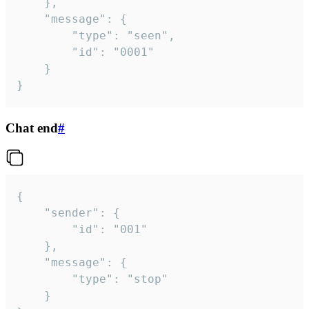
	},

	"message": {

		"type": "seen",

		"id": "0001"

	}

}
Chat end
#
{

	"sender": {

		"id": "001"

	},

	"message": {

		"type": "stop"

	}
