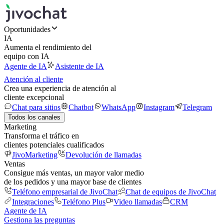
Oportunidades
IA
Aumenta el rendimiento del
equipo con IA
Agente de IA
Asistente de IA
Atención al cliente
Crea una experiencia de atención al
cliente excepcional
Chat para sitios
Chatbot
WhatsApp
Instagram
Telegram
Todos los canales
Marketing
Transforma el tráfico en
clientes potenciales cualificados
JivoMarketing
Devolución de llamadas
Ventas
Consigue más ventas, un mayor valor medio
de los pedidos y una mayor base de clientes
Teléfono empresarial de JivoChat
Chat de equipos de JivoChat
Integraciones
Teléfono Plus
Video llamadas
CRM
Agente de IA
Gestiona las preguntas