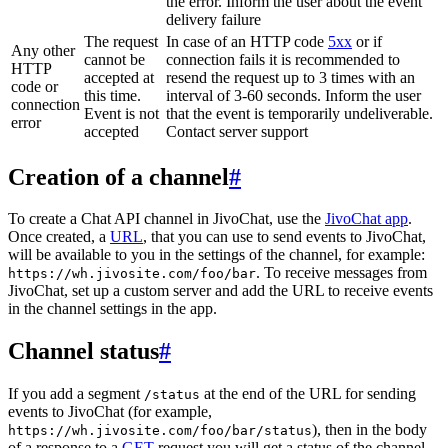
the error. Inform the user about the event
delivery failure
The request
In case of an HTTP code
5xx
or if
Any other
cannot be
connection fails it is recommended to
HTTP
accepted at
resend the request up to 3 times with an
code or
this time.
interval of 3-60 seconds. Inform the user
connection
Event is not
that the event is temporarily undeliverable.
error
accepted
Contact server support
Creation of a channel
#
To create a Chat API channel in JivoChat, use the
JivoChat app
.
Once created, a
URL
, that you can use to send events to JivoChat,
will be available to you in the settings of the channel, for example:
. To receive messages from
https://wh.jivosite.com/foo/bar
JivoChat, set up a custom server and add the URL to receive events
in the channel settings in the app.
Channel status
#
If you add a segment
at the end of the URL for sending
/status
events to JivoChat (for example,
), then in the body
https://wh.jivosite.com/foo/bar/status
of a response to a
GET
-request you will get a status of the channel,