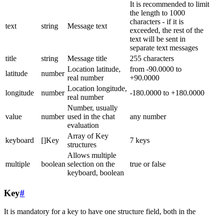
It is recommended to limit
the length to 1000
characters - if it is
text
string
Message text
exceeded, the rest of the
text will be sent in
separate text messages
title
string
Message title
255 characters
Location latitude,
from -90.0000 to
latitude
number
real number
+90.0000
Location longitude,
longitude
number
-180.0000 to +180.0000
real number
Number, usually
value
number
used in the chat
any number
evaluation
Array of Key
keyboard
[]Key
7 keys
structures
Allows multiple
multiple
boolean
selection on the
true or false
keyboard, boolean
Key
#
It is mandatory for a key to have one structure field, both in the