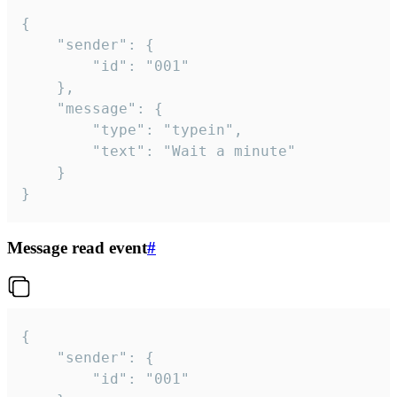
{

	"sender": {

		"id": "001"

	},

	"message": {

		"type": "typein",

		"text": "Wait a minute"

	}

}
Message read event
#
{

	"sender": {

		"id": "001"
