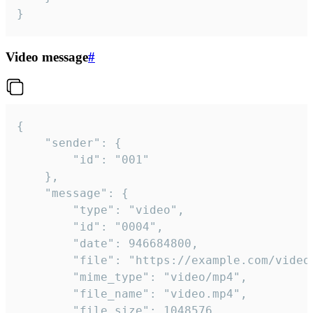
}
Video message
#
{

	"sender": {

		"id": "001"

	},

	"message": {

		"type": "video",

		"id": "0004",

		"date": 946684800,

		"file": "https://example.com/video.mp4",

		"mime_type": "video/mp4",

		"file_name": "video.mp4",

		"file_size": 1048576,
