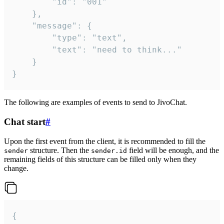
		"id": "001"

	},

	"message": {

		"type": "text",

		"text": "need to think..."

	}

}
The following are examples of events to send to JivoChat.
Chat start
#
Upon the first event from the client, it is recommended to fill the
structure. Then the
field will be enough, and the
sender
sender.id
remaining fields of this structure can be filled only when they
change.
{
