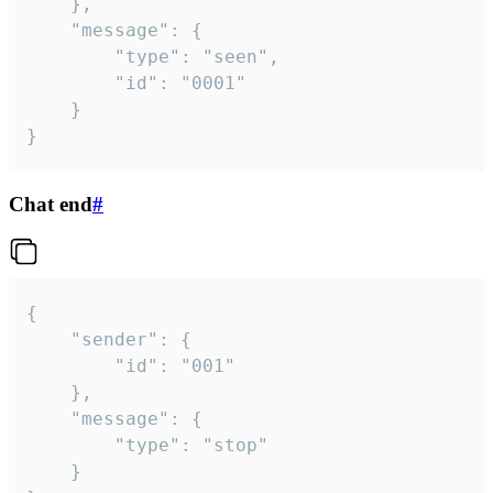
	},

	"message": {

		"type": "seen",

		"id": "0001"

	}

}
Chat end
#
{

	"sender": {

		"id": "001"

	},

	"message": {

		"type": "stop"

	}
