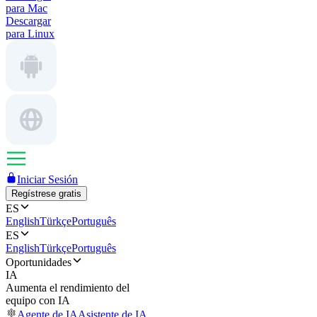
para Mac
Descargar
para Linux
Iniciar Sesión
Regístrese gratis
ES
English
Türkçe
Português
ES
English
Türkçe
Português
Oportunidades
IA
Aumenta el rendimiento del
equipo con IA
Agente de IA
Asistente de IA