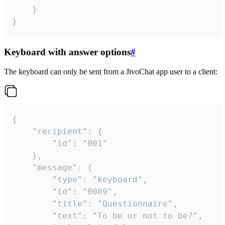
	}

}
Keyboard with answer options
#
The keyboard can only be sent from a JivoChat app user to a client:
{

	"recipient": {

		"id": "001"

	},

	"message": {

		"type": "keyboard",

		"id": "0009",

		"title": "Questionnaire",

		"text": "To be or not to be?",
