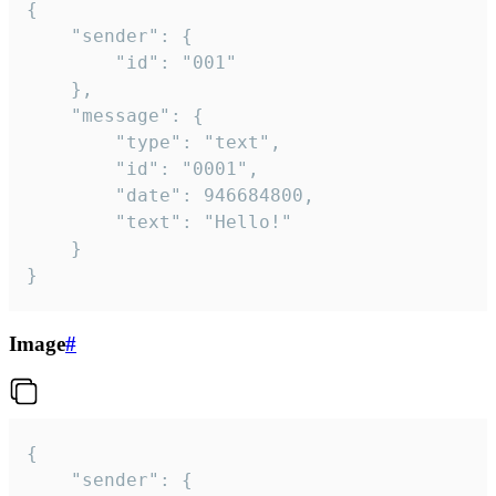
{

	"sender": {

		"id": "001"

	},

	"message": {

		"type": "text",

		"id": "0001",

		"date": 946684800,

		"text": "Hello!"

	}

}
Image
#
{

	"sender": {
