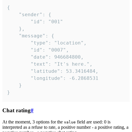
{

	"sender": {

		"id": "001"

	},

	"message": {

		"type": "location",

		"id": "0007",

		"date": 946684800,

		"text": "It's here.",

		"latitude": 53.3416484,

		"longitude": -6.2868531

	}

}
Chat rating
#
At the moment, 3 options for the
field are used: 0 is
value
interpreted as a refuse to rate, a positive number - a positive rating, a