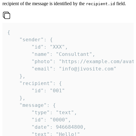
recipient of the message is identified by the
field.
recipient.id
{

	"sender": {

		"id": "XXX",

		"name": "Consultant",

		"photo": "https://example.com/avatar.png",

		"email": "info@jivosite.com"

	},

	"recipient": {

		"id": "001"

	},

	"message": {

		"type": "text",

		"id": "0000",

		"date": 946684800,

		"text": "Hello!"
