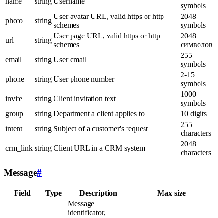
name
string
Username
symbols
User avatar URL, valid https or http
2048
photo
string
schemes
symbols
User page URL, valid https or http
2048
url
string
schemes
символов
255
email
string
User email
symbols
2-15
phone
string
User phone number
symbols
1000
invite
string
Client invitation text
symbols
group
string
Department a client applies to
10 digits
255
intent
string
Subject of a customer's request
characters
2048
crm_link
string
Client URL in a CRM system
characters
Message
#
Field
Type
Description
Max size
Message
identificator,