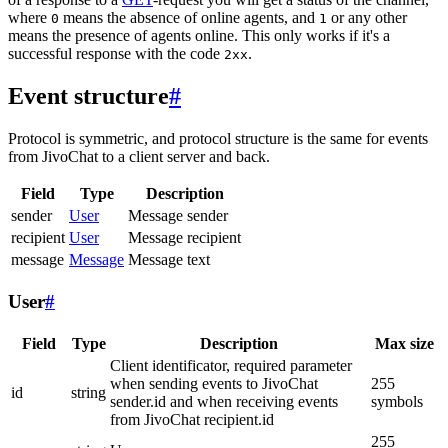
where
means the absence of online agents, and
or any other
0
1
means the presence of agents online. This only works if it's a
successful response with the code
.
2xx
Event structure
#
Protocol is symmetric, and protocol structure is the same for events
from JivoChat to a client server and back.
Field
Type
Description
sender
User
Message sender
recipient
User
Message recipient
message
Message
Message text
User
#
Field
Type
Description
Max size
Client identificator, required parameter
when sending events to JivoChat
255
id
string
sender.id and when receiving events
symbols
from JivoChat recipient.id
255