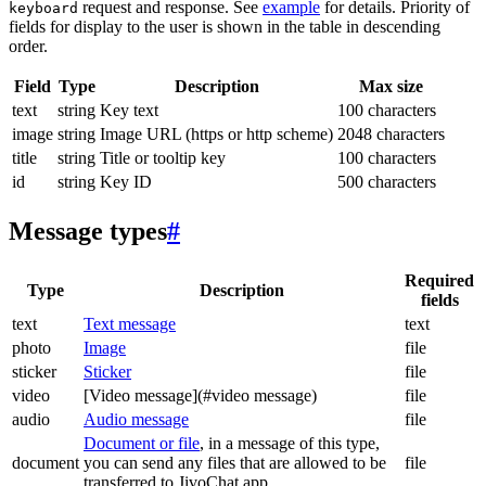
request and response. See
example
for details. Priority of
keyboard
fields for display to the user is shown in the table in descending
order.
Field
Type
Description
Max size
text
string
Key text
100 characters
image
string
Image URL (https or http scheme)
2048 characters
title
string
Title or tooltip key
100 characters
id
string
Key ID
500 characters
Message types
#
Required
Type
Description
fields
text
Text message
text
photo
Image
file
sticker
Sticker
file
video
[Video message](#video message)
file
audio
Audio message
file
Document or file
, in a message of this type,
document
you can send any files that are allowed to be
file
transferred to JivoChat app