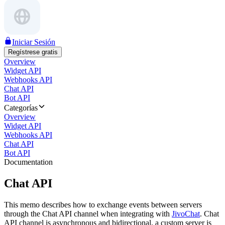
Iniciar Sesión
Regístrese gratis
Overview
Widget API
Webhooks API
Chat API
Bot API
Categorías
Overview
Widget API
Webhooks API
Chat API
Bot API
Documentation
Chat API
This memo describes how to exchange events between servers
through the Chat API channel when integrating with
JivoChat
. Chat
API channel is asynchronous and bidirectional, a custom server is