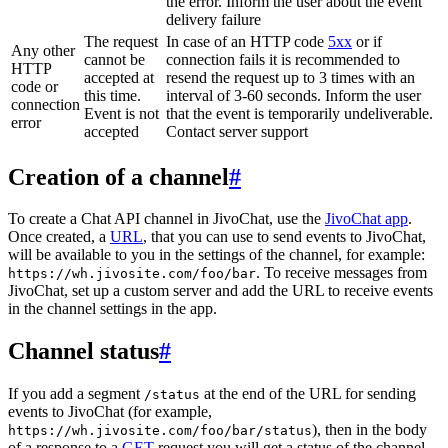
the error. Inform the user about the event
delivery failure
The request
In case of an HTTP code
5xx
or if
Any other
cannot be
connection fails it is recommended to
HTTP
accepted at
resend the request up to 3 times with an
code or
this time.
interval of 3-60 seconds. Inform the user
connection
Event is not
that the event is temporarily undeliverable.
error
accepted
Contact server support
Creation of a channel
#
To create a Chat API channel in JivoChat, use the
JivoChat app
.
Once created, a
URL
, that you can use to send events to JivoChat,
will be available to you in the settings of the channel, for example:
. To receive messages from
https://wh.jivosite.com/foo/bar
JivoChat, set up a custom server and add the URL to receive events
in the channel settings in the app.
Channel status
#
If you add a segment
at the end of the URL for sending
/status
events to JivoChat (for example,
), then in the body
https://wh.jivosite.com/foo/bar/status
of a response to a
GET
-request you will get a status of the channel,