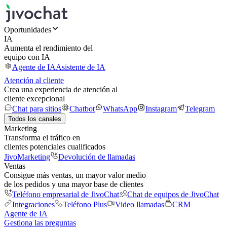
Oportunidades
IA
Aumenta el rendimiento del
equipo con IA
Agente de IA
Asistente de IA
Atención al cliente
Crea una experiencia de atención al
cliente excepcional
Chat para sitios
Chatbot
WhatsApp
Instagram
Telegram
Todos los canales
Marketing
Transforma el tráfico en
clientes potenciales cualificados
JivoMarketing
Devolución de llamadas
Ventas
Consigue más ventas, un mayor valor medio
de los pedidos y una mayor base de clientes
Teléfono empresarial de JivoChat
Chat de equipos de JivoChat
Integraciones
Teléfono Plus
Video llamadas
CRM
Agente de IA
Gestiona las preguntas