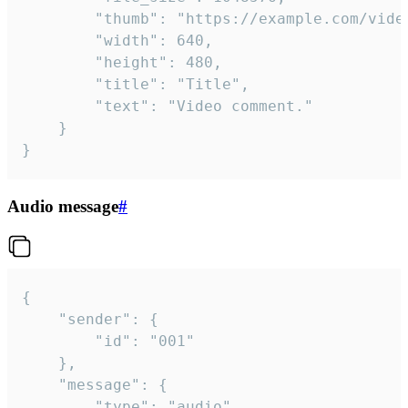
		"thumb": "https://example.com/video_thumb.png",

		"width": 640,

		"height": 480,

		"title": "Title",

		"text": "Video comment."

	}

}
Audio message
#
{

	"sender": {

		"id": "001"

	},

	"message": {

		"type": "audio",
