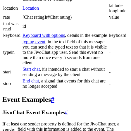
latitude
location
Location
longitude
rate
[Chat rating](#Chat rating)
value
that was
id
read
keyboard
Keyboard with options
, details in the example
keyboard
typing event
, in the text field of this message
you can send the typed text so that it is visible
typein
to the JivoChat app user. Send this event no
-
more than once every 5 seconds from one
client
Start chat
, it's intended to start a chat without
start
-
sending a message by the client
End chat
, a signal that events for this chat are
stop
-
no longer accepted
Event Examples
#
JivoChat Event Examples
#
If at least one sender property is defined for the JivoChat user, a
field with this information is added to the event. The
sender