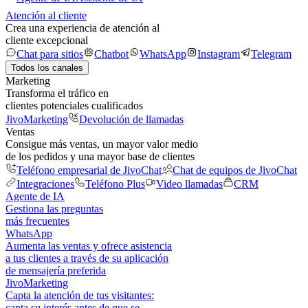
Atención al cliente
Crea una experiencia de atención al
cliente excepcional
Chat para sitios
Chatbot
WhatsApp
Instagram
Telegram
Todos los canales
Marketing
Transforma el tráfico en
clientes potenciales cualificados
JivoMarketing
Devolución de llamadas
Ventas
Consigue más ventas, un mayor valor medio
de los pedidos y una mayor base de clientes
Teléfono empresarial de JivoChat
Chat de equipos de JivoChat
Integraciones
Teléfono Plus
Video llamadas
CRM
Agente de IA
Gestiona las preguntas
más frecuentes
WhatsApp
Aumenta las ventas y ofrece asistencia
a tus clientes a través de su aplicación
de mensajería preferida
JivoMarketing
Capta la atención de tus visitantes:
capta su interés antes de que se