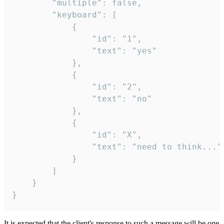
		"multiple": false,

		"keyboard": [

			{

				"id": "1",

				"text": "yes"

			},

			{

				"id": "2",

				"text": "no"

			},

			{

				"id": "X",

				"text": "need to think..."

			}

		]

	}

}
It is expected that the client's response to such a message will be one