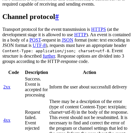
required capable of receiving and sending events.
Channel protocol
#
Transport protocol for the event transmission is
HTTPS
(at the
development stage it is allowed to use
HTTP
). An event is contained
in a body of a
POST
-request in
JSON
format (note: text encoding in
JSON format is
UTF-8
), requests must have an appropriate header
. Event
Content-Type: application/json; charset=utf-8
structure is described
further
. Response options are divided into 3
groups according to the HTTP-response code.
Code
Description
Action
Success.
Event is
2xx
Inform the user about successfull delivery
accepted for
processing
There may be a description of the error
(type of content Content-Type: text/plain;
Request
charset=utf-8) in the body of the response.
failed.
This event should not be resubmitted. It is
4xx
Event
necessary to find and correct the error of
rejected
the program or channel settings that led to