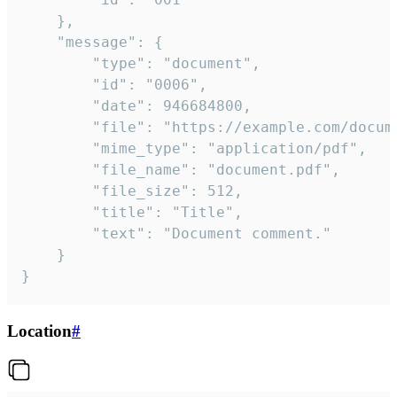
	},

	"message": {

		"type": "document",

		"id": "0006",

		"date": 946684800,

		"file": "https://example.com/document.pdf",

		"mime_type": "application/pdf",

		"file_name": "document.pdf",

		"file_size": 512,

		"title": "Title",

		"text": "Document comment."

	}

}
Location
#