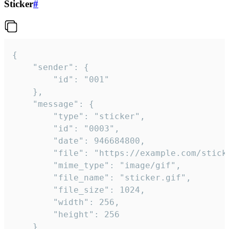
Sticker
#
{

	"sender": {

		"id": "001"

	},

	"message": {

		"type": "sticker",

		"id": "0003",

		"date": 946684800,

		"file": "https://example.com/sticker.gif",

		"mime_type": "image/gif",

		"file_name": "sticker.gif",

		"file_size": 1024,

		"width": 256,

		"height": 256

	}
