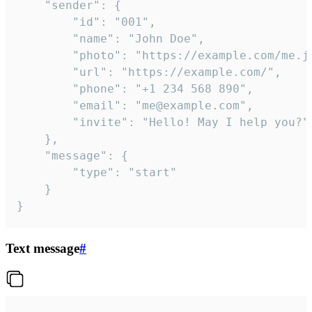
	"sender": {

		"id": "001",

		"name": "John Doe",

		"photo": "https://example.com/me.jpg",

		"url": "https://example.com/",

		"phone": "+1 234 568 890",

		"email": "me@example.com",

		"invite": "Hello! May I help you?"

	},

	"message": {

		"type": "start"

	}

}
Text message
#