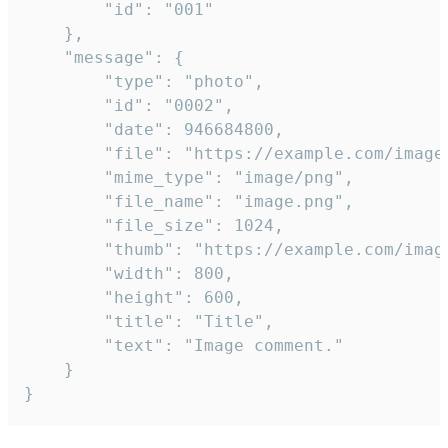
		"id": "001"

	},

	"message": {

		"type": "photo",

		"id": "0002",

		"date": 946684800,

		"file": "https://example.com/image.png",

		"mime_type": "image/png",

		"file_name": "image.png",

		"file_size": 1024,

		"thumb": "https://example.com/image_thumb.png",

		"width": 800,

		"height": 600,

		"title": "Title",

		"text": "Image comment."

	}

}