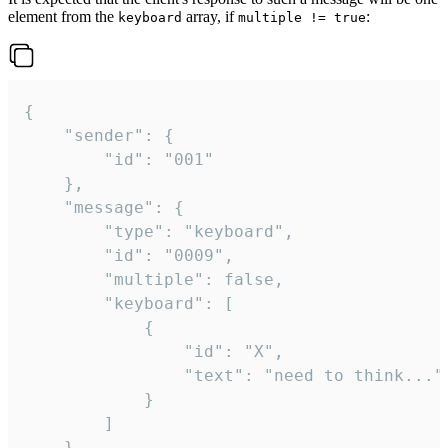
element from the
array, if
:
keyboard
multiple != true
{

	"sender": {

		"id": "001"

	},

	"message": {

		"type": "keyboard",

		"id": "0009",

		"multiple": false,

		"keyboard": [

			{

				"id": "X",

				"text": "need to think..."

			}

		]

	}
