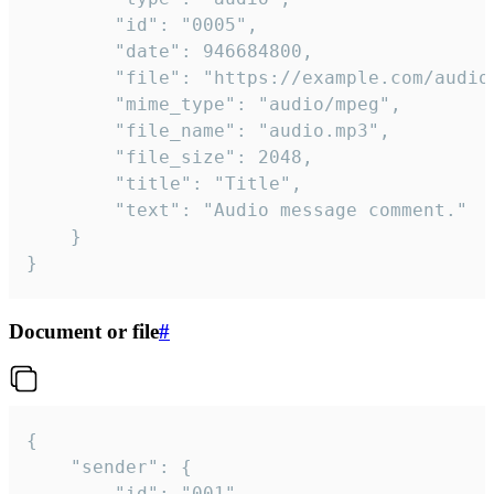
		"id": "0005",

		"date": 946684800,

		"file": "https://example.com/audio.mp3",

		"mime_type": "audio/mpeg",

		"file_name": "audio.mp3",

		"file_size": 2048,

		"title": "Title",

		"text": "Audio message comment."

	}

}
Document or file
#
{

	"sender": {

		"id": "001"
