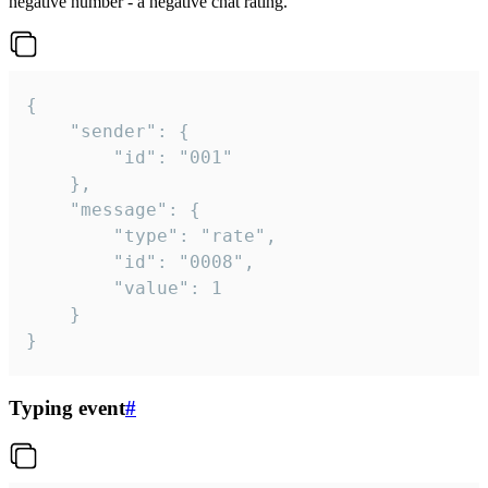
negative number - a negative chat rating.
{

	"sender": {

		"id": "001"

	},

	"message": {

		"type": "rate",

		"id": "0008",

		"value": 1

	}

}
Typing event
#