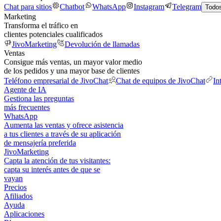
Chat para sitios
Chatbot
WhatsApp
Instagram
Telegram
Todos
Marketing
Transforma el tráfico en
clientes potenciales cualificados
JivoMarketing
Devolución de llamadas
Ventas
Consigue más ventas, un mayor valor medio
de los pedidos y una mayor base de clientes
Teléfono empresarial de JivoChat
Chat de equipos de JivoChat
In
Agente de IA
Gestiona las preguntas
más frecuentes
WhatsApp
Aumenta las ventas y ofrece asistencia
a tus clientes a través de su aplicación
de mensajería preferida
JivoMarketing
Capta la atención de tus visitantes:
capta su interés antes de que se
vayan
Precios
Afiliados
Ayuda
Aplicaciones