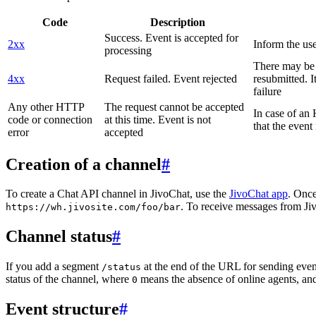
Code
Description
Success. Event is accepted for
2xx
Inform the use
processing
There may be a
4xx
Request failed. Event rejected
resubmitted. I
failure
Any other HTTP
The request cannot be accepted
In case of a
code or connection
at this time. Event is not
that the event
error
accepted
Creation of a channel
#
To create a Chat API channel in JivoChat, use the
JivoChat app
. Once
. To receive messages from Jiv
https://wh.jivosite.com/foo/bar
Channel status
#
If you add a segment
at the end of the URL for sending even
/status
status of the channel, where
means the absence of online agents, a
0
Event structure
#