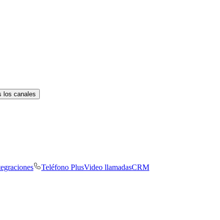
 los canales
tegraciones
Teléfono Plus
Video llamadas
CRM