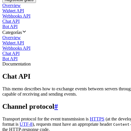
Overview
Widget API
Webhooks API
Chat API
Bot API
Categorías
Overview
Widget API
Webhooks API
Chat API
Bot API
Documentation
Chat API
This memo describes how to exchange events between servers throug
capable of receiving and sending events.
Channel protocol
#
Transport protocol for the event transmission is
HTTPS
(at the develo
format is
UTF-8
), requests must have an appropriate header
Content
the HTTP-response code.