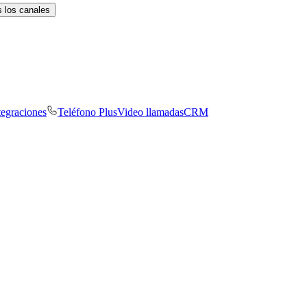
 los canales
tegraciones
Teléfono Plus
Video llamadas
CRM