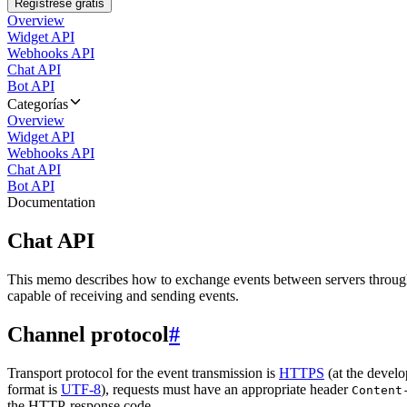
Regístrese gratis
Overview
Widget API
Webhooks API
Chat API
Bot API
Categorías
Overview
Widget API
Webhooks API
Chat API
Bot API
Documentation
Chat API
This memo describes how to exchange events between servers throug
capable of receiving and sending events.
Channel protocol
#
Transport protocol for the event transmission is
HTTPS
(at the develo
format is
UTF-8
), requests must have an appropriate header
Content
the HTTP-response code.