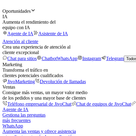
Oportunidades
IA
Aumenta el rendimiento del
equipo con IA
Agente de IA
Asistente de IA
Atención al cliente
Crea una experiencia de atención al
cliente excepcional
Chat para sitios
Chatbot
WhatsApp
Instagram
Telegram
Todos
Marketing
Transforma el tráfico en
clientes potenciales cualificados
JivoMarketing
Devolución de llamadas
Ventas
Consigue más ventas, un mayor valor medio
de los pedidos y una mayor base de clientes
Teléfono empresarial de JivoChat
Chat de equipos de JivoChat
Agente de IA
Gestiona las preguntas
más frecuentes
WhatsApp
Aumenta las ventas y ofrece asistencia