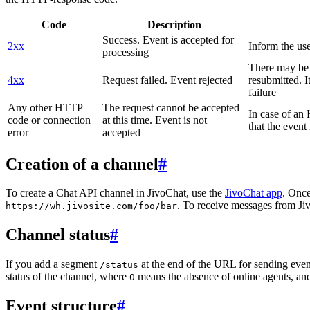
Code
Description
Success. Event is accepted for
2xx
Inform the use
processing
There may be a
4xx
Request failed. Event rejected
resubmitted. I
failure
Any other HTTP
The request cannot be accepted
In case of a
code or connection
at this time. Event is not
that the event
error
accepted
Creation of a channel
#
To create a Chat API channel in JivoChat, use the
JivoChat app
. Once
. To receive messages from Jiv
https://wh.jivosite.com/foo/bar
Channel status
#
If you add a segment
at the end of the URL for sending even
/status
status of the channel, where
means the absence of online agents, a
0
Event structure
#