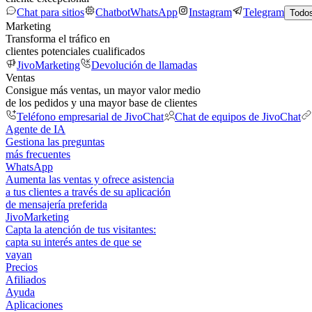
Chat para sitios
Chatbot
WhatsApp
Instagram
Telegram
Todos
Marketing
Transforma el tráfico en
clientes potenciales cualificados
JivoMarketing
Devolución de llamadas
Ventas
Consigue más ventas, un mayor valor medio
de los pedidos y una mayor base de clientes
Teléfono empresarial de JivoChat
Chat de equipos de JivoChat
Agente de IA
Gestiona las preguntas
más frecuentes
WhatsApp
Aumenta las ventas y ofrece asistencia
a tus clientes a través de su aplicación
de mensajería preferida
JivoMarketing
Capta la atención de tus visitantes:
capta su interés antes de que se
vayan
Precios
Afiliados
Ayuda
Aplicaciones