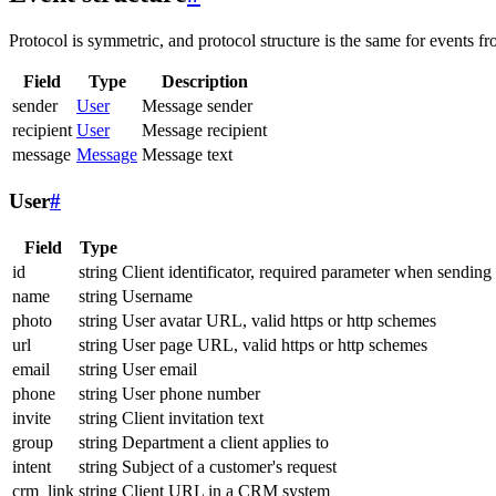
Protocol is symmetric, and protocol structure is the same for events fr
Field
Type
Description
sender
User
Message sender
recipient
User
Message recipient
message
Message
Message text
User
#
Field
Type
id
string
Client identificator, required parameter when sending
name
string
Username
photo
string
User avatar URL, valid https or http schemes
url
string
User page URL, valid https or http schemes
email
string
User email
phone
string
User phone number
invite
string
Client invitation text
group
string
Department a client applies to
intent
string
Subject of a customer's request
crm_link
string
Client URL in a CRM system