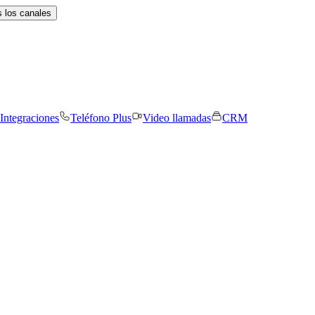
 los canales
Integraciones
Teléfono Plus
Video llamadas
CRM