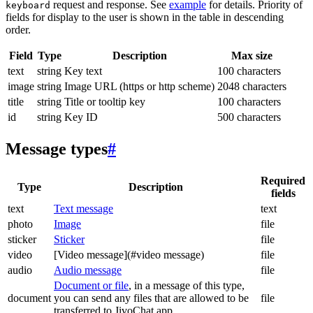
request and response. See
example
for details. Priority of
keyboard
fields for display to the user is shown in the table in descending
order.
Field
Type
Description
Max size
text
string
Key text
100 characters
image
string
Image URL (https or http scheme)
2048 characters
title
string
Title or tooltip key
100 characters
id
string
Key ID
500 characters
Message types
#
Required
Type
Description
fields
text
Text message
text
photo
Image
file
sticker
Sticker
file
video
[Video message](#video message)
file
audio
Audio message
file
Document or file
, in a message of this type,
document
you can send any files that are allowed to be
file
transferred to JivoChat app