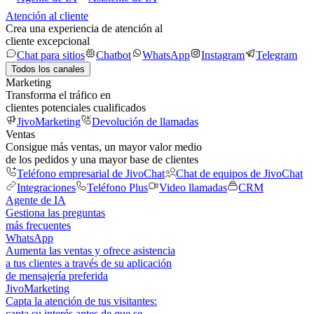
Atención al cliente
Crea una experiencia de atención al
cliente excepcional
Chat para sitios
Chatbot
WhatsApp
Instagram
Telegram
Todos los canales
Marketing
Transforma el tráfico en
clientes potenciales cualificados
JivoMarketing
Devolución de llamadas
Ventas
Consigue más ventas, un mayor valor medio
de los pedidos y una mayor base de clientes
Teléfono empresarial de JivoChat
Chat de equipos de JivoChat
Integraciones
Teléfono Plus
Video llamadas
CRM
Agente de IA
Gestiona las preguntas
más frecuentes
WhatsApp
Aumenta las ventas y ofrece asistencia
a tus clientes a través de su aplicación
de mensajería preferida
JivoMarketing
Capta la atención de tus visitantes:
capta su interés antes de que se