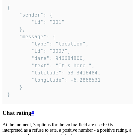
{

	"sender": {

		"id": "001"

	},

	"message": {

		"type": "location",

		"id": "0007",

		"date": 946684800,

		"text": "It's here.",

		"latitude": 53.3416484,

		"longitude": -6.2868531

	}

}
Chat rating
#
At the moment, 3 options for the
field are used: 0 is
value
interpreted as a refuse to rate, a positive number - a positive rating, a