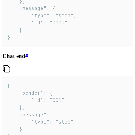
	},

	"message": {

		"type": "seen",

		"id": "0001"

	}

}
Chat end
#
{

	"sender": {

		"id": "001"

	},

	"message": {

		"type": "stop"

	}
