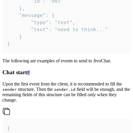
		"id": "001"

	},

	"message": {

		"type": "text",

		"text": "need to think..."

	}

}
The following are examples of events to send to JivoChat.
Chat start
#
Upon the first event from the client, it is recommended to fill the
structure. Then the
field will be enough, and the
sender
sender.id
remaining fields of this structure can be filled only when they
change.
{
