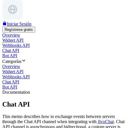
Iniciar Sesión
Regístrese gratis
Overview
Widget API
Webhooks API
Chat API
Bot API
Categorías
Overview
Widget API
Webhooks API
Chat API
Bot API
Documentation
Chat API
This memo describes how to exchange events between servers
through the Chat API channel when integrating with
JivoChat
. Chat
API channel is asynchronous and bidirectional, a custom server is