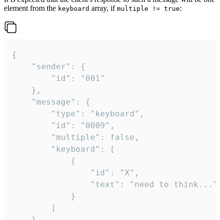
element from the
array, if
:
keyboard
multiple != true
{

	"sender": {

		"id": "001"

	},

	"message": {

		"type": "keyboard",

		"id": "0009",

		"multiple": false,

		"keyboard": [

			{

				"id": "X",

				"text": "need to think..."

			}

		]

	}
