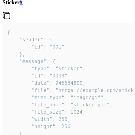
Sticker
#
{

	"sender": {

		"id": "001"

	},

	"message": {

		"type": "sticker",

		"id": "0003",

		"date": 946684800,

		"file": "https://example.com/sticker.gif",

		"mime_type": "image/gif",

		"file_name": "sticker.gif",

		"file_size": 1024,

		"width": 256,

		"height": 256

	}
