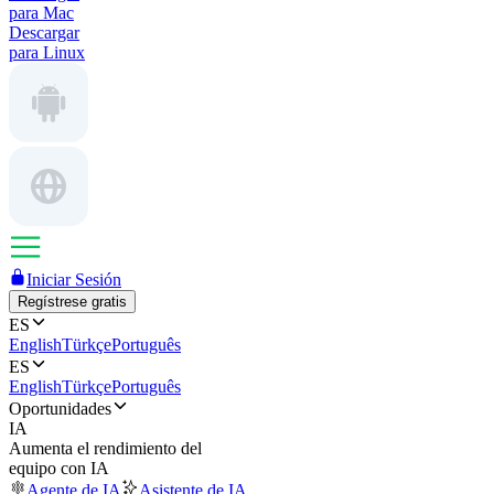
para Mac
Descargar
para Linux
Iniciar Sesión
Regístrese gratis
ES
English
Türkçe
Português
ES
English
Türkçe
Português
Oportunidades
IA
Aumenta el rendimiento del
equipo con IA
Agente de IA
Asistente de IA