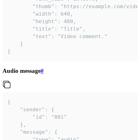
		"thumb": "https://example.com/video_thumb.png",

		"width": 640,

		"height": 480,

		"title": "Title",

		"text": "Video comment."

	}

}
Audio message
#
{

	"sender": {

		"id": "001"

	},

	"message": {

		"type": "audio",
