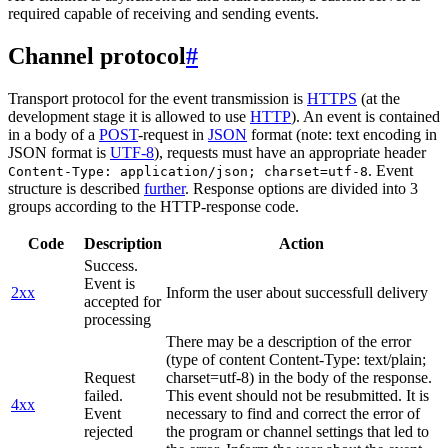
required capable of receiving and sending events.
Channel protocol
#
Transport protocol for the event transmission is
HTTPS
(at the
development stage it is allowed to use
HTTP
). An event is contained
in a body of a
POST
-request in
JSON
format (note: text encoding in
JSON format is
UTF-8
), requests must have an appropriate header
. Event
Content-Type: application/json; charset=utf-8
structure is described
further
. Response options are divided into 3
groups according to the HTTP-response code.
Code
Description
Action
Success.
Event is
2xx
Inform the user about successfull delivery
accepted for
processing
There may be a description of the error
(type of content Content-Type: text/plain;
Request
charset=utf-8) in the body of the response.
failed.
This event should not be resubmitted. It is
4xx
Event
necessary to find and correct the error of
rejected
the program or channel settings that led to