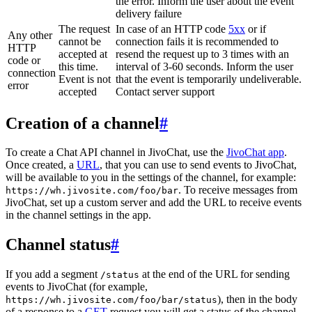
the error. Inform the user about the event
delivery failure
The request
In case of an HTTP code
5xx
or if
Any other
cannot be
connection fails it is recommended to
HTTP
accepted at
resend the request up to 3 times with an
code or
this time.
interval of 3-60 seconds. Inform the user
connection
Event is not
that the event is temporarily undeliverable.
error
accepted
Contact server support
Creation of a channel
#
To create a Chat API channel in JivoChat, use the
JivoChat app
.
Once created, a
URL
, that you can use to send events to JivoChat,
will be available to you in the settings of the channel, for example:
. To receive messages from
https://wh.jivosite.com/foo/bar
JivoChat, set up a custom server and add the URL to receive events
in the channel settings in the app.
Channel status
#
If you add a segment
at the end of the URL for sending
/status
events to JivoChat (for example,
), then in the body
https://wh.jivosite.com/foo/bar/status
of a response to a
GET
-request you will get a status of the channel,