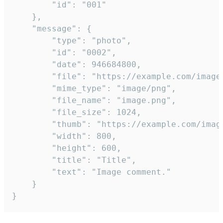
		"id": "001"

	},

	"message": {

		"type": "photo",

		"id": "0002",

		"date": 946684800,

		"file": "https://example.com/image.png",

		"mime_type": "image/png",

		"file_name": "image.png",

		"file_size": 1024,

		"thumb": "https://example.com/image_thumb.png",

		"width": 800,

		"height": 600,

		"title": "Title",

		"text": "Image comment."

	}

}