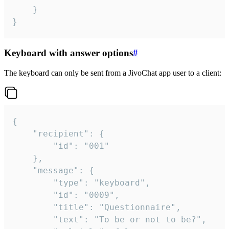
	}

}
Keyboard with answer options
#
The keyboard can only be sent from a JivoChat app user to a client:
{

	"recipient": {

		"id": "001"

	},

	"message": {

		"type": "keyboard",

		"id": "0009",

		"title": "Questionnaire",

		"text": "To be or not to be?",
