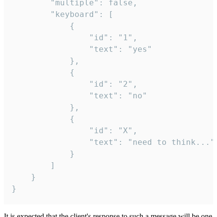
		"multiple": false,

		"keyboard": [

			{

				"id": "1",

				"text": "yes"

			},

			{

				"id": "2",

				"text": "no"

			},

			{

				"id": "X",

				"text": "need to think..."

			}

		]

	}

}
It is expected that the client's response to such a message will be one