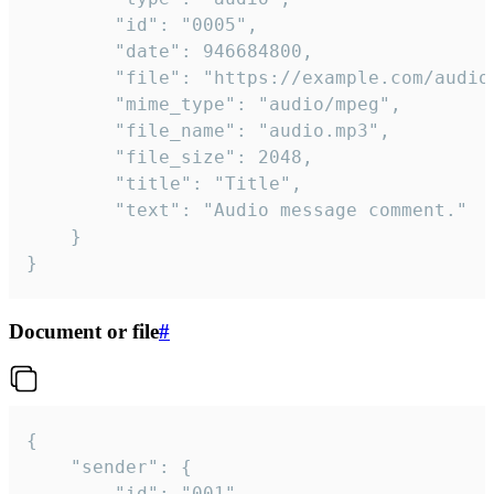
		"id": "0005",

		"date": 946684800,

		"file": "https://example.com/audio.mp3",

		"mime_type": "audio/mpeg",

		"file_name": "audio.mp3",

		"file_size": 2048,

		"title": "Title",

		"text": "Audio message comment."

	}

}
Document or file
#
{

	"sender": {

		"id": "001"
