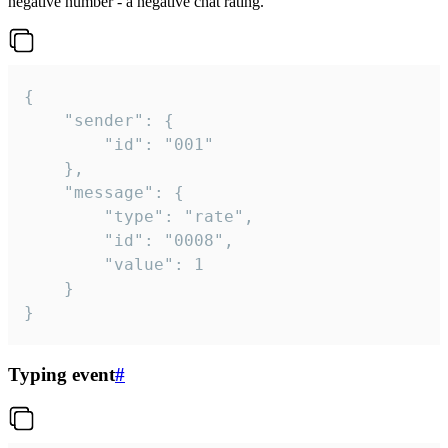
negative number - a negative chat rating.
{

	"sender": {

		"id": "001"

	},

	"message": {

		"type": "rate",

		"id": "0008",

		"value": 1

	}

}
Typing event
#