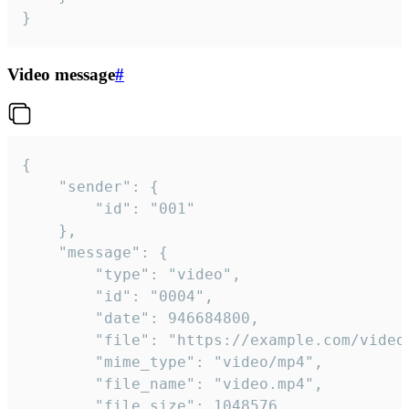
}
Video message
#
{

	"sender": {

		"id": "001"

	},

	"message": {

		"type": "video",

		"id": "0004",

		"date": 946684800,

		"file": "https://example.com/video.mp4",

		"mime_type": "video/mp4",

		"file_name": "video.mp4",

		"file_size": 1048576,
