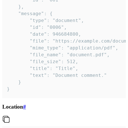
	},

	"message": {

		"type": "document",

		"id": "0006",

		"date": 946684800,

		"file": "https://example.com/document.pdf",

		"mime_type": "application/pdf",

		"file_name": "document.pdf",

		"file_size": 512,

		"title": "Title",

		"text": "Document comment."

	}

}
Location
#