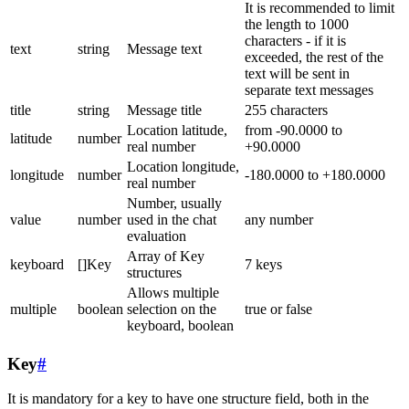
It is recommended to limit
the length to 1000
characters - if it is
text
string
Message text
exceeded, the rest of the
text will be sent in
separate text messages
title
string
Message title
255 characters
Location latitude,
from -90.0000 to
latitude
number
real number
+90.0000
Location longitude,
longitude
number
-180.0000 to +180.0000
real number
Number, usually
value
number
used in the chat
any number
evaluation
Array of Key
keyboard
[]Key
7 keys
structures
Allows multiple
multiple
boolean
selection on the
true or false
keyboard, boolean
Key
#
It is mandatory for a key to have one structure field, both in the