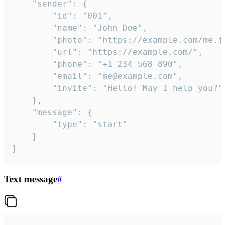
	"sender": {

		"id": "001",

		"name": "John Doe",

		"photo": "https://example.com/me.jpg",

		"url": "https://example.com/",

		"phone": "+1 234 568 890",

		"email": "me@example.com",

		"invite": "Hello! May I help you?"

	},

	"message": {

		"type": "start"

	}

}
Text message
#