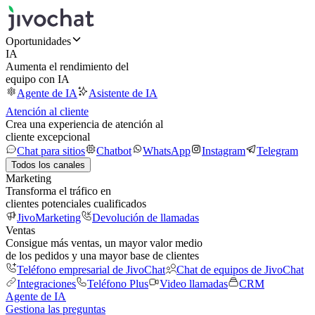
Oportunidades
IA
Aumenta el rendimiento del
equipo con IA
Agente de IA
Asistente de IA
Atención al cliente
Crea una experiencia de atención al
cliente excepcional
Chat para sitios
Chatbot
WhatsApp
Instagram
Telegram
Todos los canales
Marketing
Transforma el tráfico en
clientes potenciales cualificados
JivoMarketing
Devolución de llamadas
Ventas
Consigue más ventas, un mayor valor medio
de los pedidos y una mayor base de clientes
Teléfono empresarial de JivoChat
Chat de equipos de JivoChat
Integraciones
Teléfono Plus
Video llamadas
CRM
Agente de IA
Gestiona las preguntas