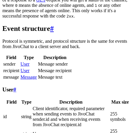
where
means the absence of online agents, and
or any other
0
1
means the presence of agents online. This only works if it's a
successful response with the code
.
2xx
Event structure
#
Protocol is symmetric, and protocol structure is the same for events
from JivoChat to a client server and back.
Field
Type
Description
sender
User
Message sender
recipient
User
Message recipient
message
Message
Message text
User
#
Field
Type
Description
Max size
Client identificator, required parameter
when sending events to JivoChat
255
id
string
sender.id and when receiving events
symbols
from JivoChat recipient.id
255