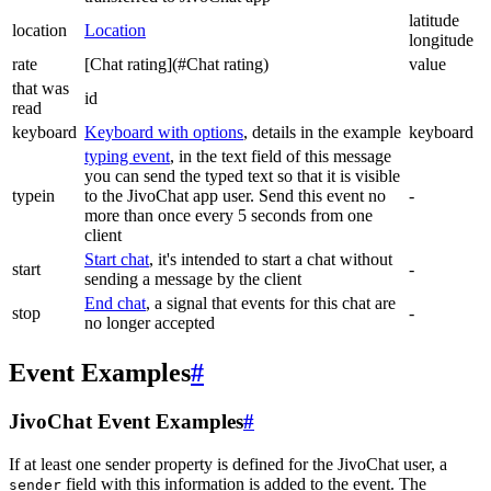
latitude
location
Location
longitude
rate
[Chat rating](#Chat rating)
value
that was
id
read
keyboard
Keyboard with options
, details in the example
keyboard
typing event
, in the text field of this message
you can send the typed text so that it is visible
typein
to the JivoChat app user. Send this event no
-
more than once every 5 seconds from one
client
Start chat
, it's intended to start a chat without
start
-
sending a message by the client
End chat
, a signal that events for this chat are
stop
-
no longer accepted
Event Examples
#
JivoChat Event Examples
#
If at least one sender property is defined for the JivoChat user, a
field with this information is added to the event. The
sender