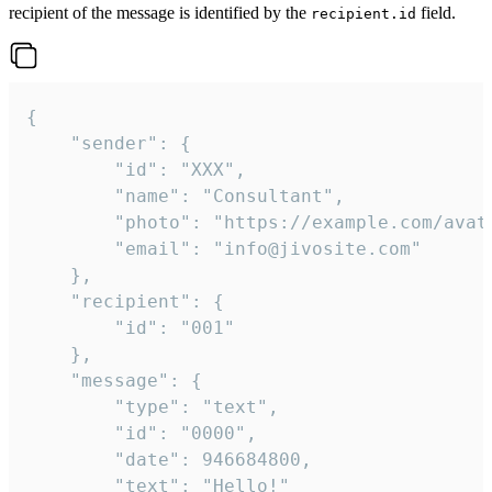
recipient of the message is identified by the
field.
recipient.id
{

	"sender": {

		"id": "XXX",

		"name": "Consultant",

		"photo": "https://example.com/avatar.png",

		"email": "info@jivosite.com"

	},

	"recipient": {

		"id": "001"

	},

	"message": {

		"type": "text",

		"id": "0000",

		"date": 946684800,

		"text": "Hello!"
