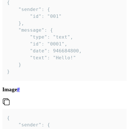
{

	"sender": {

		"id": "001"

	},

	"message": {

		"type": "text",

		"id": "0001",

		"date": 946684800,

		"text": "Hello!"

	}

}
Image
#
{

	"sender": {
