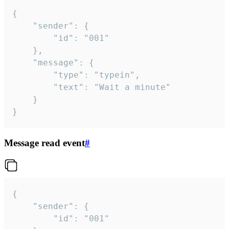
{

	"sender": {

		"id": "001"

	},

	"message": {

		"type": "typein",

		"text": "Wait a minute"

	}

}
Message read event
#
{

	"sender": {

		"id": "001"
