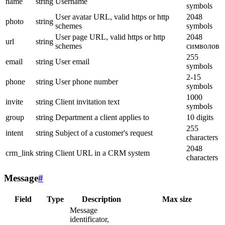
name
string
Username
symbols
User avatar URL, valid https or http
2048
photo
string
schemes
symbols
User page URL, valid https or http
2048
url
string
schemes
символов
255
email
string
User email
symbols
2-15
phone
string
User phone number
symbols
1000
invite
string
Client invitation text
symbols
group
string
Department a client applies to
10 digits
255
intent
string
Subject of a customer's request
characters
2048
crm_link
string
Client URL in a CRM system
characters
Message
#
Field
Type
Description
Max size
Message
identificator,