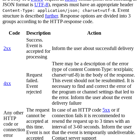
JSON format is
UTF-8
), requests must have an appropriate header
. Event
Content-Type: application/json; charset=utf-8
structure is described
further
. Response options are divided into 3
groups according to the HTTP-response code.
Code
Description
Action
Success.
Event is
2xx
Inform the user about successfull delivery
accepted for
processing
There may be a description of the error
(type of content Content-Type: text/plain;
Request
charset=utf-8) in the body of the response.
failed.
This event should not be resubmitted. It is
4xx
Event
necessary to find and correct the error of
rejected
the program or channel settings that led to
the error. Inform the user about the event
delivery failure
The request
In case of an HTTP code
5xx
or if
Any other
cannot be
connection fails it is recommended to
HTTP
accepted at
resend the request up to 3 times with an
code or
this time.
interval of 3-60 seconds. Inform the user
connection
Event is not
that the event is temporarily undeliverable.
error
accepted
Contact server support