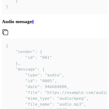
	}

}
Audio message
#
{

	"sender": {

		"id": "001"

	},

	"message": {

		"type": "audio",

		"id": "0005",

		"date": 946684800,

		"file": "https://example.com/audio.mp3",

		"mime_type": "audio/mpeg",

		"file_name": "audio.mp3",
