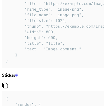
		"file": "https://example.com/image.png",

		"mime_type": "image/png",

		"file_name": "image.png",

		"file_size": 1024,

		"thumb": "https://example.com/image_thumb.png",

		"width": 800,

		"height": 600,

		"title": "Title",

		"text": "Image comment."

	}

}
Sticker
#
{

	"sender": {
