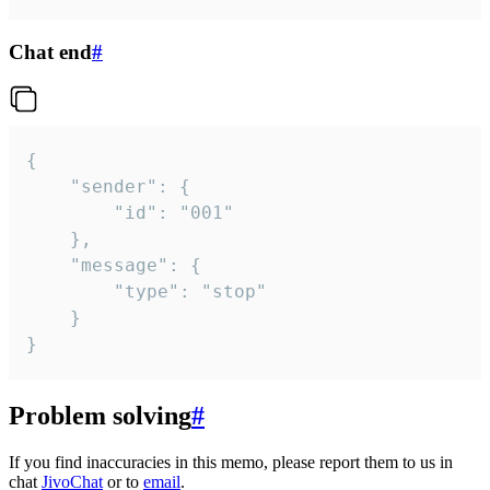
Chat end
#
{

	"sender": {

		"id": "001"

	},

	"message": {

		"type": "stop"

	}

}
Problem solving
#
If you find inaccuracies in this memo, please report them to us in
chat
JivoChat
or to
email
.