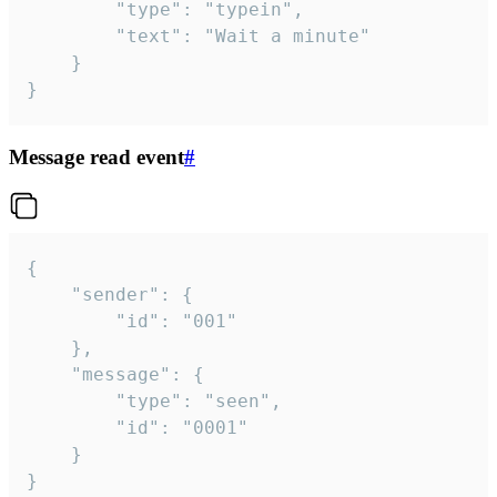
		"type": "typein",

		"text": "Wait a minute"

	}

}
Message read event
#
{

	"sender": {

		"id": "001"

	},

	"message": {

		"type": "seen",

		"id": "0001"

	}

}