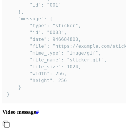
		"id": "001"

	},

	"message": {

		"type": "sticker",

		"id": "0003",

		"date": 946684800,

		"file": "https://example.com/sticker.gif",

		"mime_type": "image/gif",

		"file_name": "sticker.gif",

		"file_size": 1024,

		"width": 256,

		"height": 256

	}

}
Video message
#