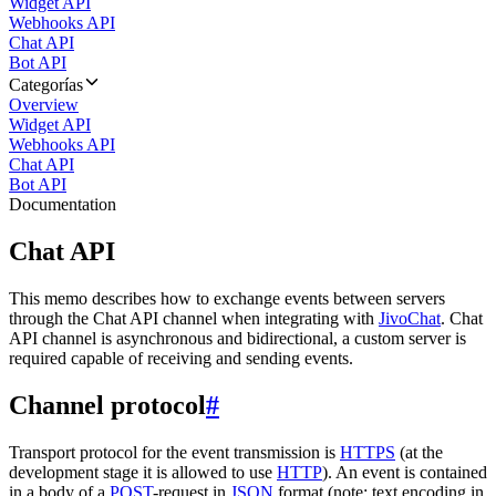
Widget API
Webhooks API
Chat API
Bot API
Categorías
Overview
Widget API
Webhooks API
Chat API
Bot API
Documentation
Chat API
This memo describes how to exchange events between servers
through the Chat API channel when integrating with
JivoChat
. Chat
API channel is asynchronous and bidirectional, a custom server is
required capable of receiving and sending events.
Channel protocol
#
Transport protocol for the event transmission is
HTTPS
(at the
development stage it is allowed to use
HTTP
). An event is contained
in a body of a
POST
-request in
JSON
format (note: text encoding in