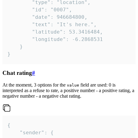
		"type": "location",

		"id": "0007",

		"date": 946684800,

		"text": "It's here.",

		"latitude": 53.3416484,

		"longitude": -6.2868531

	}

}
Chat rating
#
At the moment, 3 options for the
field are used: 0 is
value
interpreted as a refuse to rate, a positive number - a positive rating, a
negative number - a negative chat rating.
{

	"sender": {
