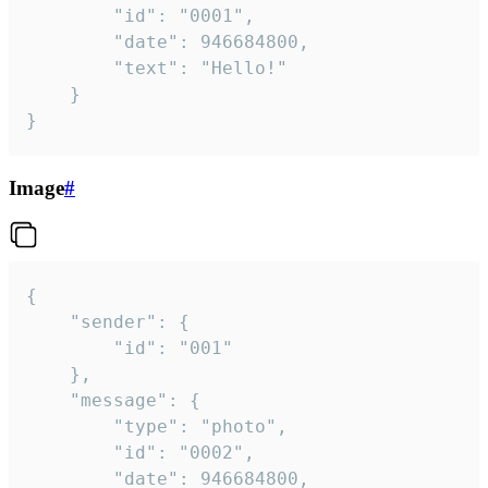
		"id": "0001",

		"date": 946684800,

		"text": "Hello!"

	}

}
Image
#
{

	"sender": {

		"id": "001"

	},

	"message": {

		"type": "photo",

		"id": "0002",

		"date": 946684800,
