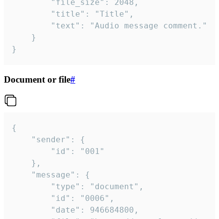
		"file_size": 2048,

		"title": "Title",

		"text": "Audio message comment."

	}

}
Document or file
#
{

	"sender": {

		"id": "001"

	},

	"message": {

		"type": "document",

		"id": "0006",

		"date": 946684800,
