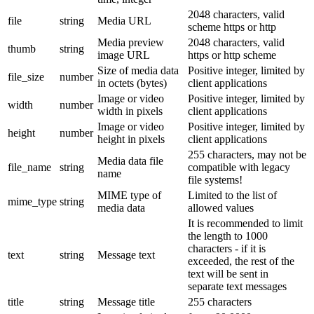
2048 characters, valid
file
string
Media URL
scheme https or http
Media preview
2048 characters, valid
thumb
string
image URL
https or http scheme
Size of media data
Positive integer, limited by
file_size
number
in octets (bytes)
client applications
Image or video
Positive integer, limited by
width
number
width in pixels
client applications
Image or video
Positive integer, limited by
height
number
height in pixels
client applications
255 characters, may not be
Media data file
file_name
string
compatible with legacy
name
file systems!
MIME type of
Limited to the list of
mime_type
string
media data
allowed values
It is recommended to limit
the length to 1000
characters - if it is
text
string
Message text
exceeded, the rest of the
text will be sent in
separate text messages
title
string
Message title
255 characters