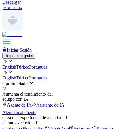
Descargar
para Linux
Iniciar Sesión
Regístrese gratis
ES
English
Türkçe
Português
ES
English
Türkçe
Português
Oportunidades
IA
Aumenta el rendimiento del
equipo con IA
Agente de IA
Asistente de IA
Atención al cliente
Crea una experiencia de atención al
cliente excepcional
Chat para sitios
Chatbot
WhatsApp
Instagram
Telegram