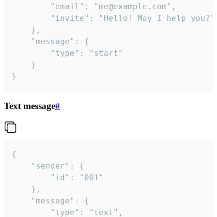
		"email": "me@example.com",

		"invite": "Hello! May I help you?"

	},

	"message": {

		"type": "start"

	}

}
Text message
#
{

	"sender": {

		"id": "001"

	},

	"message": {

		"type": "text",
