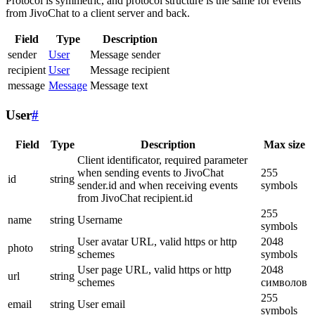
Protocol is symmetric, and protocol structure is the same for events
from JivoChat to a client server and back.
Field
Type
Description
sender
User
Message sender
recipient
User
Message recipient
message
Message
Message text
User
#
Field
Type
Description
Max size
Client identificator, required parameter
when sending events to JivoChat
255
id
string
sender.id and when receiving events
symbols
from JivoChat recipient.id
255
name
string
Username
symbols
User avatar URL, valid https or http
2048
photo
string
schemes
symbols
User page URL, valid https or http
2048
url
string
schemes
символов
255
email
string
User email
symbols