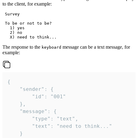
to the client, for example:
 Survey

 To be or not to be?

   1) yes

   2) no

The response to the
message can be a text message, for
keyboard
example:
{

	"sender": {

		"id": "001"

	},

	"message": {

		"type": "text",

		"text": "need to think..."

	}
