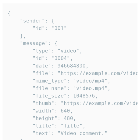
{

	"sender": {

		"id": "001"

	},

	"message": {

		"type": "video",

		"id": "0004",

		"date": 946684800,

		"file": "https://example.com/video.mp4",

		"mime_type": "video/mp4",

		"file_name": "video.mp4",

		"file_size": 1048576,

		"thumb": "https://example.com/video_thumb.png",

		"width": 640,

		"height": 480,

		"title": "Title",

		"text": "Video comment."
