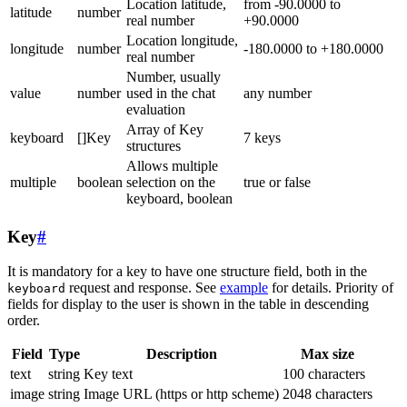
Location latitude,
from -90.0000 to
latitude
number
real number
+90.0000
Location longitude,
longitude
number
-180.0000 to +180.0000
real number
Number, usually
value
number
used in the chat
any number
evaluation
Array of Key
keyboard
[]Key
7 keys
structures
Allows multiple
multiple
boolean
selection on the
true or false
keyboard, boolean
Key
#
It is mandatory for a key to have one structure field, both in the
request and response. See
example
for details. Priority of
keyboard
fields for display to the user is shown in the table in descending
order.
Field
Type
Description
Max size
text
string
Key text
100 characters
image
string
Image URL (https or http scheme)
2048 characters