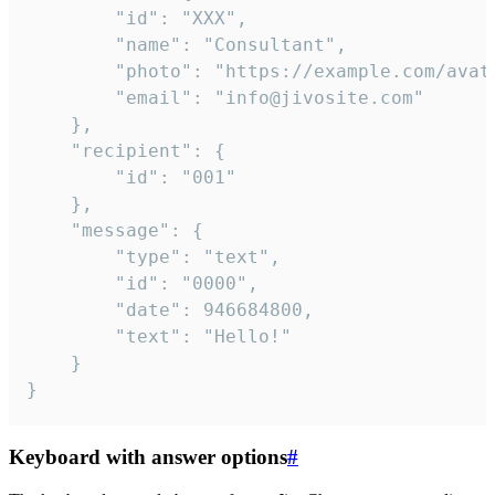
		"id": "XXX",

		"name": "Consultant",

		"photo": "https://example.com/avatar.png",

		"email": "info@jivosite.com"

	},

	"recipient": {

		"id": "001"

	},

	"message": {

		"type": "text",

		"id": "0000",

		"date": 946684800,

		"text": "Hello!"

	}

}
Keyboard with answer options
#