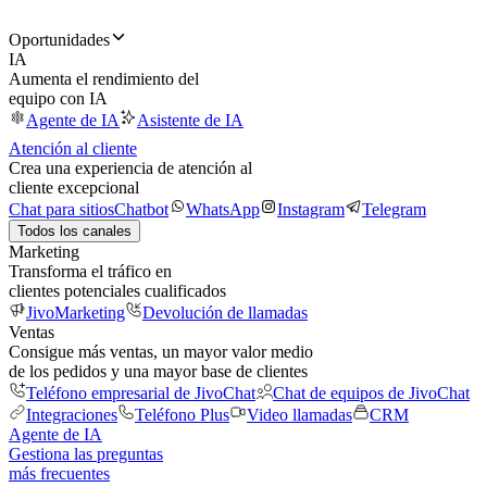
Oportunidades
IA
Aumenta el rendimiento del
equipo con IA
Agente de IA
Asistente de IA
Atención al cliente
Crea una experiencia de atención al
cliente excepcional
Chat para sitios
Chatbot
WhatsApp
Instagram
Telegram
Todos los canales
Marketing
Transforma el tráfico en
clientes potenciales cualificados
JivoMarketing
Devolución de llamadas
Ventas
Consigue más ventas, un mayor valor medio
de los pedidos y una mayor base de clientes
Teléfono empresarial de JivoChat
Chat de equipos de JivoChat
Integraciones
Teléfono Plus
Video llamadas
CRM
Agente de IA
Gestiona las preguntas
más frecuentes