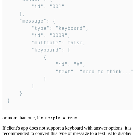
		"id": "001"

	},

	"message": {

		"type": "keyboard",

		"id": "0009",

		"multiple": false,

		"keyboard": [

			{

				"id": "X",

				"text": "need to think..."

			}

		]

	}

}
or more than one, if
.
multiple = true
If client’s app does not support a keyboard with answer options, it is
recommended to convert this type of message to a text list to display