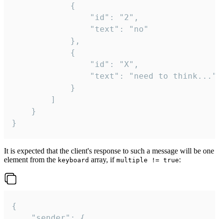
			{

				"id": "2",

				"text": "no"

			},

			{

				"id": "X",

				"text": "need to think..."

			}

		]

	}

}
It is expected that the client's response to such a message will be one
element from the
array, if
:
keyboard
multiple != true
{

	"sender": {
