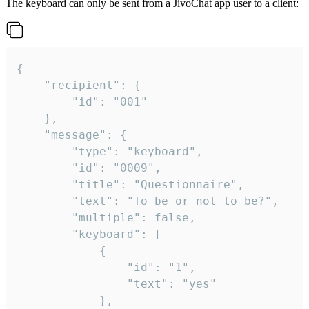
The keyboard can only be sent from a JivoChat app user to a client:
{

	"recipient": {

		"id": "001"

	},

	"message": {

		"type": "keyboard",

		"id": "0009",

		"title": "Questionnaire",

		"text": "To be or not to be?",

		"multiple": false,

		"keyboard": [

			{

				"id": "1",

				"text": "yes"

			},
