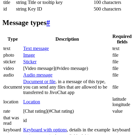
title
string
Title or tooltip key
100 characters
id
string
Key ID
500 characters
Message types
#
Required
Type
Description
fields
text
Text message
text
photo
Image
file
sticker
Sticker
file
video
[Video message](#video message)
file
audio
Audio message
file
Document or file
, in a message of this type,
document
you can send any files that are allowed to be
file
transferred to JivoChat app
latitude
location
Location
longitude
rate
[Chat rating](#Chat rating)
value
that was
id
read
keyboard
Keyboard with options
, details in the example
keyboard