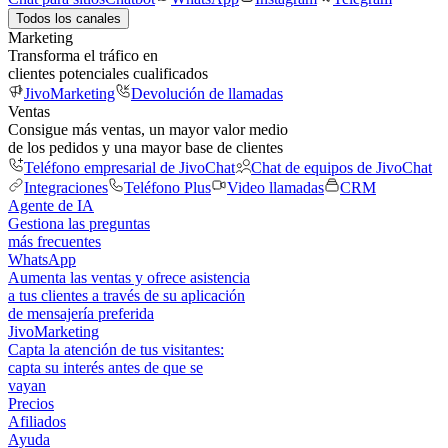
Todos los canales
Marketing
Transforma el tráfico en
clientes potenciales cualificados
JivoMarketing
Devolución de llamadas
Ventas
Consigue más ventas, un mayor valor medio
de los pedidos y una mayor base de clientes
Teléfono empresarial de JivoChat
Chat de equipos de JivoChat
Integraciones
Teléfono Plus
Video llamadas
CRM
Agente de IA
Gestiona las preguntas
más frecuentes
WhatsApp
Aumenta las ventas y ofrece asistencia
a tus clientes a través de su aplicación
de mensajería preferida
JivoMarketing
Capta la atención de tus visitantes:
capta su interés antes de que se
vayan
Precios
Afiliados
Ayuda