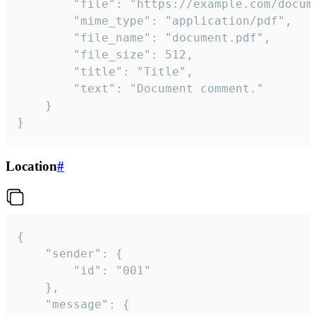
		"file": "https://example.com/document.pdf",

		"mime_type": "application/pdf",

		"file_name": "document.pdf",

		"file_size": 512,

		"title": "Title",

		"text": "Document comment."

	}

}
Location
#
{

	"sender": {

		"id": "001"

	},

	"message": {
