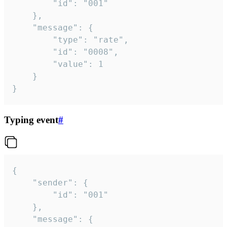
		"id": "001"

	},

	"message": {

		"type": "rate",

		"id": "0008",

		"value": 1

	}

}
Typing event
#
{

	"sender": {

		"id": "001"

	},

	"message": {
