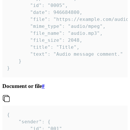
		"id": "0005",

		"date": 946684800,

		"file": "https://example.com/audio.mp3",

		"mime_type": "audio/mpeg",

		"file_name": "audio.mp3",

		"file_size": 2048,

		"title": "Title",

		"text": "Audio message comment."

	}

}
Document or file
#
{

	"sender": {

		"id": "001"
