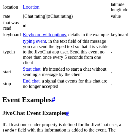
latitude
location
Location
longitude
rate
[Chat rating](#Chat rating)
value
that was
id
read
keyboard
Keyboard with options
, details in the example
keyboard
typing event
, in the text field of this message
you can send the typed text so that it is visible
typein
to the JivoChat app user. Send this event no
-
more than once every 5 seconds from one
client
Start chat
, it's intended to start a chat without
start
-
sending a message by the client
End chat
, a signal that events for this chat are
stop
-
no longer accepted
Event Examples
#
JivoChat Event Examples
#
If at least one sender property is defined for the JivoChat user, a
field with this information is added to the event. The
sender