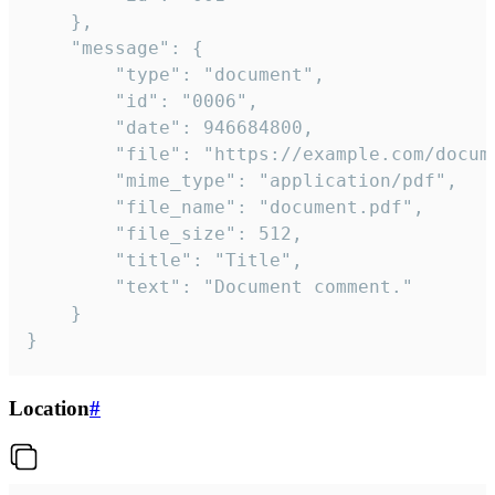
	},

	"message": {

		"type": "document",

		"id": "0006",

		"date": 946684800,

		"file": "https://example.com/document.pdf",

		"mime_type": "application/pdf",

		"file_name": "document.pdf",

		"file_size": 512,

		"title": "Title",

		"text": "Document comment."

	}

}
Location
#