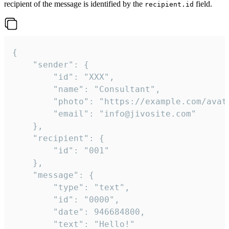
recipient of the message is identified by the
field.
recipient.id
{

	"sender": {

		"id": "XXX",

		"name": "Consultant",

		"photo": "https://example.com/avatar.png",

		"email": "info@jivosite.com"

	},

	"recipient": {

		"id": "001"

	},

	"message": {

		"type": "text",

		"id": "0000",

		"date": 946684800,

		"text": "Hello!"
