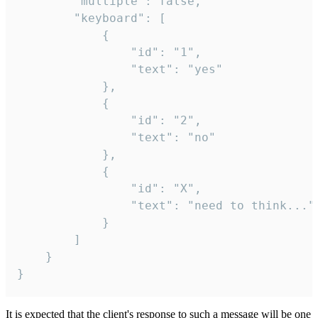
		"multiple": false,

		"keyboard": [

			{

				"id": "1",

				"text": "yes"

			},

			{

				"id": "2",

				"text": "no"

			},

			{

				"id": "X",

				"text": "need to think..."

			}

		]

	}

}
It is expected that the client's response to such a message will be one