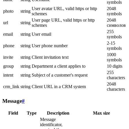
symbols
User avatar URL, valid https or http
2048
photo
string
schemes
symbols
User page URL, valid https or http
2048
url
string
schemes
символов
255
email
string
User email
symbols
2-15
phone
string
User phone number
symbols
1000
invite
string
Client invitation text
symbols
group
string
Department a client applies to
10 digits
255
intent
string
Subject of a customer's request
characters
2048
crm_link
string
Client URL in a CRM system
characters
Message
#
Field
Type
Description
Max size
Message
identificator,