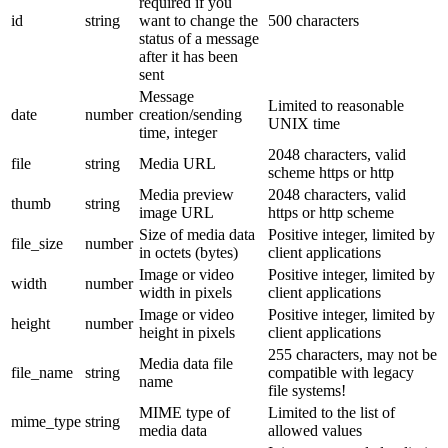
required if you
id
string
want to change the
500 characters
status of a message
after it has been
sent
Message
Limited to reasonable
date
number
creation/sending
UNIX time
time, integer
2048 characters, valid
file
string
Media URL
scheme https or http
Media preview
2048 characters, valid
thumb
string
image URL
https or http scheme
Size of media data
Positive integer, limited by
file_size
number
in octets (bytes)
client applications
Image or video
Positive integer, limited by
width
number
width in pixels
client applications
Image or video
Positive integer, limited by
height
number
height in pixels
client applications
255 characters, may not be
Media data file
file_name
string
compatible with legacy
name
file systems!
MIME type of
Limited to the list of
mime_type
string
media data
allowed values