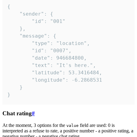
{

	"sender": {

		"id": "001"

	},

	"message": {

		"type": "location",

		"id": "0007",

		"date": 946684800,

		"text": "It's here.",

		"latitude": 53.3416484,

		"longitude": -6.2868531

	}

}
Chat rating
#
At the moment, 3 options for the
field are used: 0 is
value
interpreted as a refuse to rate, a positive number - a positive rating, a
negative number - a negative chat rating.