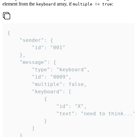
element from the
array, if
:
keyboard
multiple != true
{

	"sender": {

		"id": "001"

	},

	"message": {

		"type": "keyboard",

		"id": "0009",

		"multiple": false,

		"keyboard": [

			{

				"id": "X",

				"text": "need to think..."

			}

		]

	}
