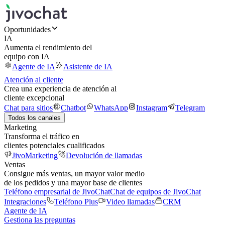
Oportunidades
IA
Aumenta el rendimiento del
equipo con IA
Agente de IA
Asistente de IA
Atención al cliente
Crea una experiencia de atención al
cliente excepcional
Chat para sitios
Chatbot
WhatsApp
Instagram
Telegram
Todos los canales
Marketing
Transforma el tráfico en
clientes potenciales cualificados
JivoMarketing
Devolución de llamadas
Ventas
Consigue más ventas, un mayor valor medio
de los pedidos y una mayor base de clientes
Teléfono empresarial de JivoChat
Chat de equipos de JivoChat
Integraciones
Teléfono Plus
Video llamadas
CRM
Agente de IA
Gestiona las preguntas