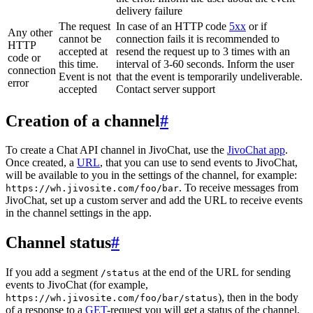
delivery failure
The request
In case of an HTTP code
5xx
or if
Any other
cannot be
connection fails it is recommended to
HTTP
accepted at
resend the request up to 3 times with an
code or
this time.
interval of 3-60 seconds. Inform the user
connection
Event is not
that the event is temporarily undeliverable.
error
accepted
Contact server support
Creation of a channel
#
To create a Chat API channel in JivoChat, use the
JivoChat app
.
Once created, a
URL
, that you can use to send events to JivoChat,
will be available to you in the settings of the channel, for example:
. To receive messages from
https://wh.jivosite.com/foo/bar
JivoChat, set up a custom server and add the URL to receive events
in the channel settings in the app.
Channel status
#
If you add a segment
at the end of the URL for sending
/status
events to JivoChat (for example,
), then in the body
https://wh.jivosite.com/foo/bar/status
of a response to a
GET
-request you will get a status of the channel,