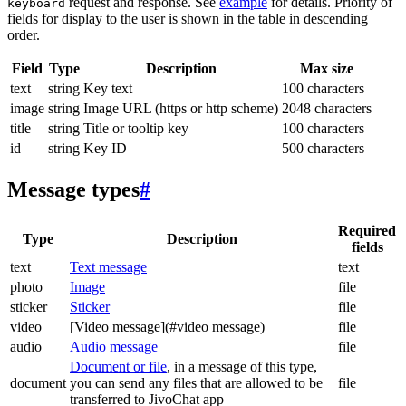
request and response. See
example
for details. Priority of
keyboard
fields for display to the user is shown in the table in descending
order.
Field
Type
Description
Max size
text
string
Key text
100 characters
image
string
Image URL (https or http scheme)
2048 characters
title
string
Title or tooltip key
100 characters
id
string
Key ID
500 characters
Message types
#
Required
Type
Description
fields
text
Text message
text
photo
Image
file
sticker
Sticker
file
video
[Video message](#video message)
file
audio
Audio message
file
Document or file
, in a message of this type,
document
you can send any files that are allowed to be
file
transferred to JivoChat app