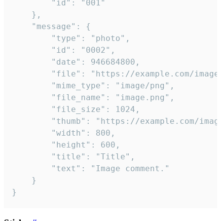
		"id": "001"

	},

	"message": {

		"type": "photo",

		"id": "0002",

		"date": 946684800,

		"file": "https://example.com/image.png",

		"mime_type": "image/png",

		"file_name": "image.png",

		"file_size": 1024,

		"thumb": "https://example.com/image_thumb.png",

		"width": 800,

		"height": 600,

		"title": "Title",

		"text": "Image comment."

	}

}