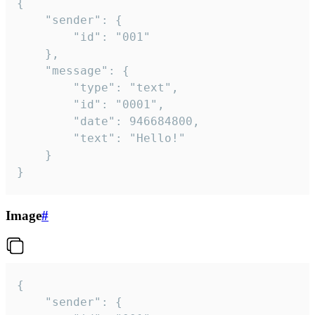
{

	"sender": {

		"id": "001"

	},

	"message": {

		"type": "text",

		"id": "0001",

		"date": 946684800,

		"text": "Hello!"

	}

}
Image
#
{

	"sender": {
