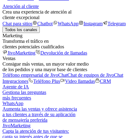
Atención al cliente
Crea una experiencia de atención al
cliente excepcional
Chat para sitios
Chatbot
WhatsApp
Instagram
Telegram
Todos los canales
Marketing
Transforma el tráfico en
clientes potenciales cualificados
JivoMarketing
Devolución de llamadas
Ventas
Consigue más ventas, un mayor valor medio
de los pedidos y una mayor base de clientes
Teléfono empresarial de JivoChat
Chat de equipos de JivoChat
Integraciones
Teléfono Plus
Video llamadas
CRM
Agente de IA
Gestiona las preguntas
más frecuentes
WhatsApp
Aumenta las ventas y ofrece asistencia
a tus clientes a través de su aplicación
de mensajería preferida
JivoMarketing
Capta la atención de tus visitantes:
capta su interés antes de que se