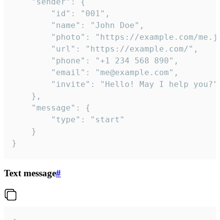
	"sender": {

		"id": "001",

		"name": "John Doe",

		"photo": "https://example.com/me.jpg",

		"url": "https://example.com/",

		"phone": "+1 234 568 890",

		"email": "me@example.com",

		"invite": "Hello! May I help you?"

	},

	"message": {

		"type": "start"

	}

}
Text message
#