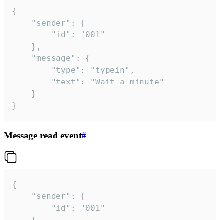
{

	"sender": {

		"id": "001"

	},

	"message": {

		"type": "typein",

		"text": "Wait a minute"

	}

}
Message read event
#
{

	"sender": {

		"id": "001"

	},
