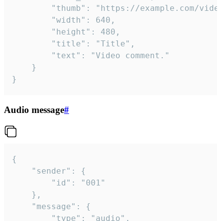
		"thumb": "https://example.com/video_thumb.png",

		"width": 640,

		"height": 480,

		"title": "Title",

		"text": "Video comment."

	}

}
Audio message
#
{

	"sender": {

		"id": "001"

	},

	"message": {

		"type": "audio",
