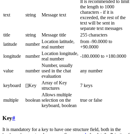
It is recommended to limit
the length to 1000
characters - if it is
text
string
Message text
exceeded, the rest of the
text will be sent in
separate text messages
title
string
Message title
255 characters
Location latitude,
from -90.0000 to
latitude
number
real number
+90.0000
Location longitude,
longitude
number
-180.0000 to +180.0000
real number
Number, usually
value
number
used in the chat
any number
evaluation
Array of Key
keyboard
[]Key
7 keys
structures
Allows multiple
multiple
boolean
selection on the
true or false
keyboard, boolean
Key
#
It is mandatory for a key to have one structure field, both in the