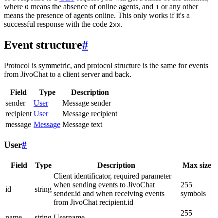
where
means the absence of online agents, and
or any other
0
1
means the presence of agents online. This only works if it's a
successful response with the code
.
2xx
Event structure
#
Protocol is symmetric, and protocol structure is the same for events
from JivoChat to a client server and back.
Field
Type
Description
sender
User
Message sender
recipient
User
Message recipient
message
Message
Message text
User
#
Field
Type
Description
Max size
Client identificator, required parameter
when sending events to JivoChat
255
id
string
sender.id and when receiving events
symbols
from JivoChat recipient.id
255
name
string
Username