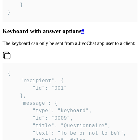
	}

}
Keyboard with answer options
#
The keyboard can only be sent from a JivoChat app user to a client:
{

	"recipient": {

		"id": "001"

	},

	"message": {

		"type": "keyboard",

		"id": "0009",

		"title": "Questionnaire",

		"text": "To be or not to be?",
