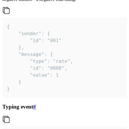
{

	"sender": {

		"id": "001"

	},

	"message": {

		"type": "rate",

		"id": "0008",

		"value": 1

	}

}
Typing event
#