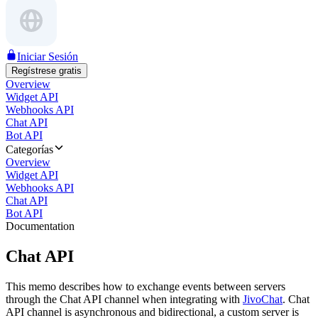
Iniciar Sesión
Regístrese gratis
Overview
Widget API
Webhooks API
Chat API
Bot API
Categorías
Overview
Widget API
Webhooks API
Chat API
Bot API
Documentation
Chat API
This memo describes how to exchange events between servers
through the Chat API channel when integrating with
JivoChat
. Chat
API channel is asynchronous and bidirectional, a custom server is