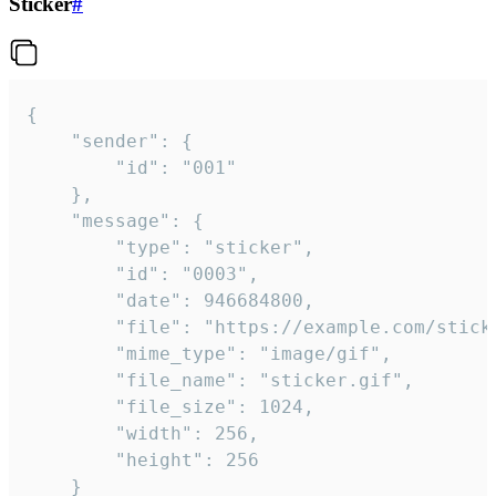
Sticker
#
{

	"sender": {

		"id": "001"

	},

	"message": {

		"type": "sticker",

		"id": "0003",

		"date": 946684800,

		"file": "https://example.com/sticker.gif",

		"mime_type": "image/gif",

		"file_name": "sticker.gif",

		"file_size": 1024,

		"width": 256,

		"height": 256

	}
