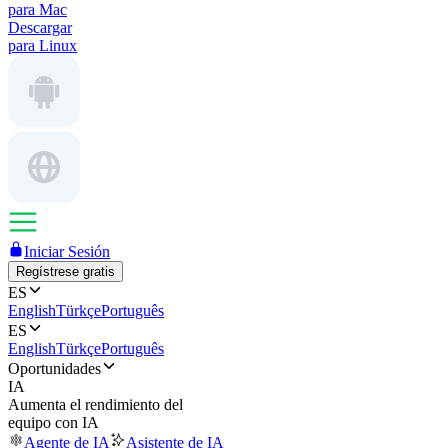
para Mac
Descargar
para Linux
Iniciar Sesión
Regístrese gratis
ES
English
Türkçe
Português
ES
English
Türkçe
Português
Oportunidades
IA
Aumenta el rendimiento del
equipo con IA
Agente de IA
Asistente de IA