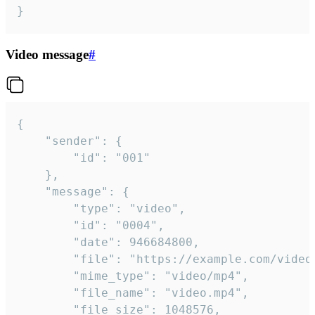
}
Video message
#
{

	"sender": {

		"id": "001"

	},

	"message": {

		"type": "video",

		"id": "0004",

		"date": 946684800,

		"file": "https://example.com/video.mp4",

		"mime_type": "video/mp4",

		"file_name": "video.mp4",

		"file_size": 1048576,
