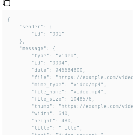
{

	"sender": {

		"id": "001"

	},

	"message": {

		"type": "video",

		"id": "0004",

		"date": 946684800,

		"file": "https://example.com/video.mp4",

		"mime_type": "video/mp4",

		"file_name": "video.mp4",

		"file_size": 1048576,

		"thumb": "https://example.com/video_thumb.png",

		"width": 640,

		"height": 480,

		"title": "Title",
