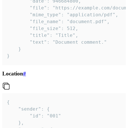
		"date": 946684800,

		"file": "https://example.com/document.pdf",

		"mime_type": "application/pdf",

		"file_name": "document.pdf",

		"file_size": 512,

		"title": "Title",

		"text": "Document comment."

	}

}
Location
#
{

	"sender": {

		"id": "001"

	},
