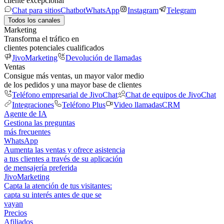
cliente excepcional
Chat para sitios
Chatbot
WhatsApp
Instagram
Telegram
Todos los canales
Marketing
Transforma el tráfico en
clientes potenciales cualificados
JivoMarketing
Devolución de llamadas
Ventas
Consigue más ventas, un mayor valor medio
de los pedidos y una mayor base de clientes
Teléfono empresarial de JivoChat
Chat de equipos de JivoChat
Integraciones
Teléfono Plus
Video llamadas
CRM
Agente de IA
Gestiona las preguntas
más frecuentes
WhatsApp
Aumenta las ventas y ofrece asistencia
a tus clientes a través de su aplicación
de mensajería preferida
JivoMarketing
Capta la atención de tus visitantes:
capta su interés antes de que se
vayan
Precios
Afiliados