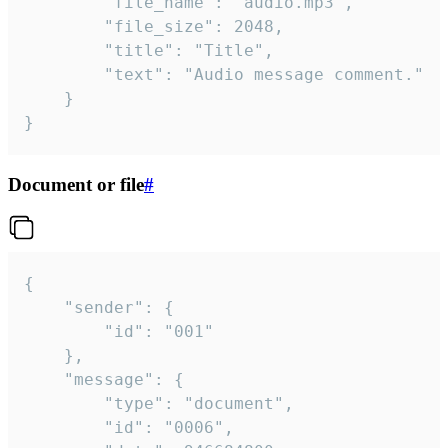
		"file_name": "audio.mp3",

		"file_size": 2048,

		"title": "Title",

		"text": "Audio message comment."

	}

}
Document or file
#
{

	"sender": {

		"id": "001"

	},

	"message": {

		"type": "document",

		"id": "0006",
