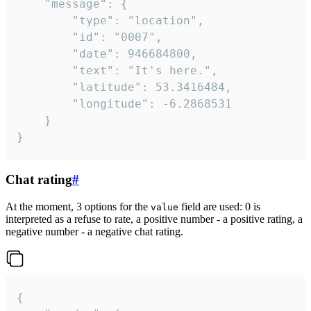
	"message": {

		"type": "location",

		"id": "0007",

		"date": 946684800,

		"text": "It's here.",

		"latitude": 53.3416484,

		"longitude": -6.2868531

	}

}
Chat rating
#
At the moment, 3 options for the
field are used: 0 is
value
interpreted as a refuse to rate, a positive number - a positive rating, a
negative number - a negative chat rating.
{
