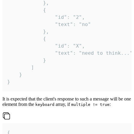
			},

			{

				"id": "2",

				"text": "no"

			},

			{

				"id": "X",

				"text": "need to think..."

			}

		]

	}

}
It is expected that the client's response to such a message will be one
element from the
array, if
:
keyboard
multiple != true
{
