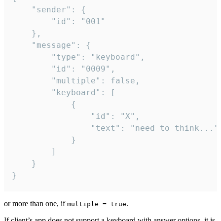
	"sender": {

		"id": "001"

	},

	"message": {

		"type": "keyboard",

		"id": "0009",

		"multiple": false,

		"keyboard": [

			{

				"id": "X",

				"text": "need to think..."

			}

		]

	}

}
or more than one, if
.
multiple = true
If client’s app does not support a keyboard with answer options, it is