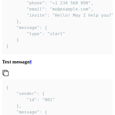
		"phone": "+1 234 568 890",

		"email": "me@example.com",

		"invite": "Hello! May I help you?"

	},

	"message": {

		"type": "start"

	}

}
Text message
#
{

	"sender": {

		"id": "001"

	},

	"message": {
