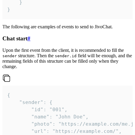
	}

}
The following are examples of events to send to JivoChat.
Chat start
#
Upon the first event from the client, it is recommended to fill the
structure. Then the
field will be enough, and the
sender
sender.id
remaining fields of this structure can be filled only when they
change.
{

	"sender": {

		"id": "001",

		"name": "John Doe",

		"photo": "https://example.com/me.jpg",

		"url": "https://example.com/",
