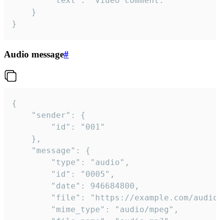
		"text": "Video comment."

	}

}
Audio message
#
{

	"sender": {

		"id": "001"

	},

	"message": {

		"type": "audio",

		"id": "0005",

		"date": 946684800,

		"file": "https://example.com/audio.mp3",

		"mime_type": "audio/mpeg",
