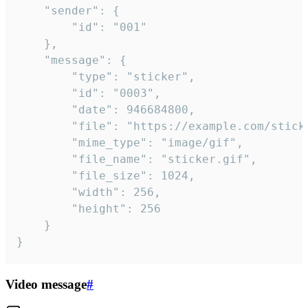
	"sender": {

		"id": "001"

	},

	"message": {

		"type": "sticker",

		"id": "0003",

		"date": 946684800,

		"file": "https://example.com/sticker.gif",

		"mime_type": "image/gif",

		"file_name": "sticker.gif",

		"file_size": 1024,

		"width": 256,

		"height": 256

	}

}
Video message
#