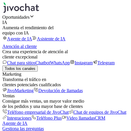
Oportunidades
IA
Aumenta el rendimiento del
equipo con IA
Agente de IA
Asistente de IA
Atención al cliente
Crea una experiencia de atención al
cliente excepcional
Chat para sitios
Chatbot
WhatsApp
Instagram
Telegram
Todos los canales
Marketing
Transforma el tráfico en
clientes potenciales cualificados
JivoMarketing
Devolución de llamadas
Ventas
Consigue más ventas, un mayor valor medio
de los pedidos y una mayor base de clientes
Teléfono empresarial de JivoChat
Chat de equipos de JivoChat
Integraciones
Teléfono Plus
Video llamadas
CRM
Agente de IA
Gestiona las preguntas