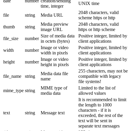
date
number
creation/sending
UNIX time
time, integer
2048 characters, valid
file
string
Media URL
scheme https or http
Media preview
2048 characters, valid
thumb
string
image URL
https or http scheme
Size of media data
Positive integer, limited by
file_size
number
in octets (bytes)
client applications
Image or video
Positive integer, limited by
width
number
width in pixels
client applications
Image or video
Positive integer, limited by
height
number
height in pixels
client applications
255 characters, may not be
Media data file
file_name
string
compatible with legacy
name
file systems!
MIME type of
Limited to the list of
mime_type
string
media data
allowed values
It is recommended to limit
the length to 1000
characters - if it is
text
string
Message text
exceeded, the rest of the
text will be sent in
separate text messages