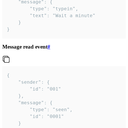
	"message": {

		"type": "typein",

		"text": "Wait a minute"

	}

}
Message read event
#
{

	"sender": {

		"id": "001"

	},

	"message": {

		"type": "seen",

		"id": "0001"

	}
