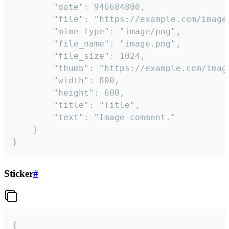
		"date": 946684800,

		"file": "https://example.com/image.png",

		"mime_type": "image/png",

		"file_name": "image.png",

		"file_size": 1024,

		"thumb": "https://example.com/image_thumb.png",

		"width": 800,

		"height": 600,

		"title": "Title",

		"text": "Image comment."

	}

}
Sticker
#
{
