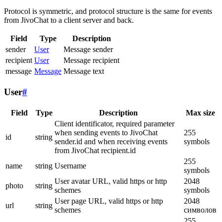
Protocol is symmetric, and protocol structure is the same for events
from JivoChat to a client server and back.
Field
Type
Description
sender
User
Message sender
recipient
User
Message recipient
message
Message
Message text
User
#
Field
Type
Description
Max size
Client identificator, required parameter
when sending events to JivoChat
255
id
string
sender.id and when receiving events
symbols
from JivoChat recipient.id
255
name
string
Username
symbols
User avatar URL, valid https or http
2048
photo
string
schemes
symbols
User page URL, valid https or http
2048
url
string
schemes
символов
255