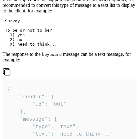
recommended to convert this type of message to a text list to display
to the client, for example:
 Survey

 To be or not to be?

   1) yes

   2) no

The response to the
message can be a text message, for
keyboard
example:
{

	"sender": {

		"id": "001"

	},

	"message": {

		"type": "text",

		"text": "need to think..."
