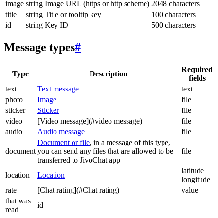
image
string
Image URL (https or http scheme)
2048 characters
title
string
Title or tooltip key
100 characters
id
string
Key ID
500 characters
Message types
#
Required
Type
Description
fields
text
Text message
text
photo
Image
file
sticker
Sticker
file
video
[Video message](#video message)
file
audio
Audio message
file
Document or file
, in a message of this type,
document
you can send any files that are allowed to be
file
transferred to JivoChat app
latitude
location
Location
longitude
rate
[Chat rating](#Chat rating)
value
that was
id
read