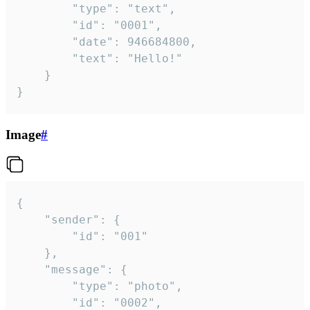
		"type": "text",

		"id": "0001",

		"date": 946684800,

		"text": "Hello!"

	}

}
Image
#
{

	"sender": {

		"id": "001"

	},

	"message": {

		"type": "photo",

		"id": "0002",
