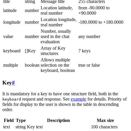
title
string
Message title
255 characters
Location latitude,
from -90.0000 to
latitude
number
real number
+90.0000
Location longitude,
longitude
number
-180.0000 to +180.0000
real number
Number, usually
value
number
used in the chat
any number
evaluation
Array of Key
keyboard
[]Key
7 keys
structures
Allows multiple
multiple
boolean
selection on the
true or false
keyboard, boolean
Key
#
It is mandatory for a key to have one structure field, both in the
request and response. See
example
for details. Priority of
keyboard
fields for display to the user is shown in the table in descending
order.
Field
Type
Description
Max size
text
string
Key text
100 characters