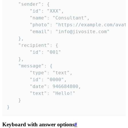
	"sender": {

		"id": "XXX",

		"name": "Consultant",

		"photo": "https://example.com/avatar.png",

		"email": "info@jivosite.com"

	},

	"recipient": {

		"id": "001"

	},

	"message": {

		"type": "text",

		"id": "0000",

		"date": 946684800,

		"text": "Hello!"

	}

}
Keyboard with answer options
#