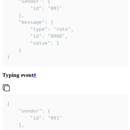
	"sender": {

		"id": "001"

	},

	"message": {

		"type": "rate",

		"id": "0008",

		"value": 1

	}

}
Typing event
#
{

	"sender": {

		"id": "001"

	},
