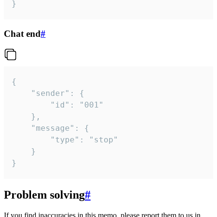
}
Chat end
#
{

	"sender": {

		"id": "001"

	},

	"message": {

		"type": "stop"

	}

}
Problem solving
#
If you find inaccuracies in this memo, please report them to us in