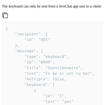
The keyboard can only be sent from a JivoChat app user to a client:
{

	"recipient": {

		"id": "001"

	},

	"message": {

		"type": "keyboard",

		"id": "0009",

		"title": "Questionnaire",

		"text": "To be or not to be?",

		"multiple": false,

		"keyboard": [

			{

				"id": "1",

				"text": "yes"
