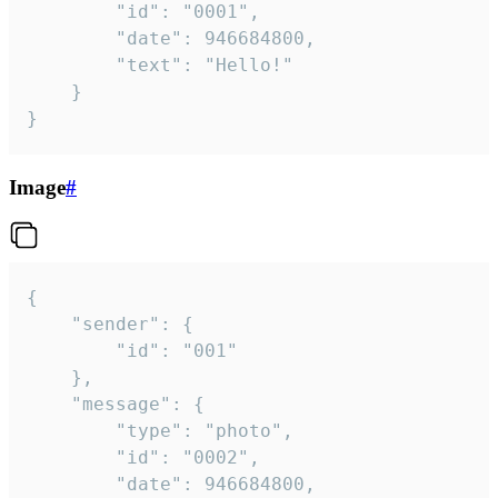
		"id": "0001",

		"date": 946684800,

		"text": "Hello!"

	}

}
Image
#
{

	"sender": {

		"id": "001"

	},

	"message": {

		"type": "photo",

		"id": "0002",

		"date": 946684800,
