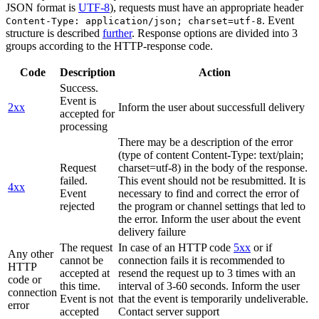
JSON format is
UTF-8
), requests must have an appropriate header
. Event
Content-Type: application/json; charset=utf-8
structure is described
further
. Response options are divided into 3
groups according to the HTTP-response code.
Code
Description
Action
Success.
Event is
2xx
Inform the user about successfull delivery
accepted for
processing
There may be a description of the error
(type of content Content-Type: text/plain;
Request
charset=utf-8) in the body of the response.
failed.
This event should not be resubmitted. It is
4xx
Event
necessary to find and correct the error of
rejected
the program or channel settings that led to
the error. Inform the user about the event
delivery failure
The request
In case of an HTTP code
5xx
or if
Any other
cannot be
connection fails it is recommended to
HTTP
accepted at
resend the request up to 3 times with an
code or
this time.
interval of 3-60 seconds. Inform the user
connection
Event is not
that the event is temporarily undeliverable.
error
accepted
Contact server support