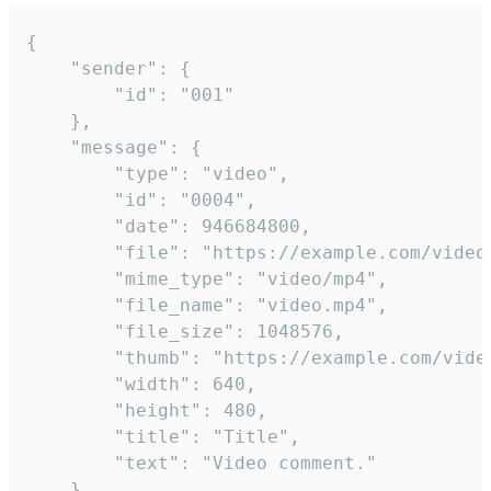
{

	"sender": {

		"id": "001"

	},

	"message": {

		"type": "video",

		"id": "0004",

		"date": 946684800,

		"file": "https://example.com/video.mp4",

		"mime_type": "video/mp4",

		"file_name": "video.mp4",

		"file_size": 1048576,

		"thumb": "https://example.com/video_thumb.png",

		"width": 640,

		"height": 480,

		"title": "Title",

		"text": "Video comment."

	}
