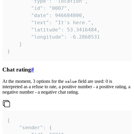
		"type": "location",

		"id": "0007",

		"date": 946684800,

		"text": "It's here.",

		"latitude": 53.3416484,

		"longitude": -6.2868531

	}

}
Chat rating
#
At the moment, 3 options for the
field are used: 0 is
value
interpreted as a refuse to rate, a positive number - a positive rating, a
negative number - a negative chat rating.
{

	"sender": {
