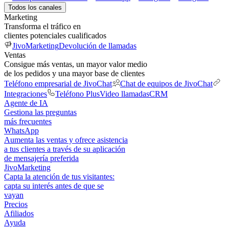
Todos los canales
Marketing
Transforma el tráfico en
clientes potenciales cualificados
JivoMarketing
Devolución de llamadas
Ventas
Consigue más ventas, un mayor valor medio
de los pedidos y una mayor base de clientes
Teléfono empresarial de JivoChat
Chat de equipos de JivoChat
Integraciones
Teléfono Plus
Video llamadas
CRM
Agente de IA
Gestiona las preguntas
más frecuentes
WhatsApp
Aumenta las ventas y ofrece asistencia
a tus clientes a través de su aplicación
de mensajería preferida
JivoMarketing
Capta la atención de tus visitantes:
capta su interés antes de que se
vayan
Precios
Afiliados
Ayuda