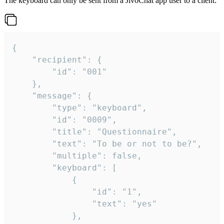
The keyboard can only be sent from a JivoChat app user to a client:
{

	"recipient": {

		"id": "001"

	},

	"message": {

		"type": "keyboard",

		"id": "0009",

		"title": "Questionnaire",

		"text": "To be or not to be?",

		"multiple": false,

		"keyboard": [

			{

				"id": "1",

				"text": "yes"

			},
