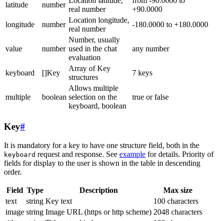
Location latitude,
from -90.0000 to
latitude
number
real number
+90.0000
Location longitude,
longitude
number
-180.0000 to +180.0000
real number
Number, usually
value
number
used in the chat
any number
evaluation
Array of Key
keyboard
[]Key
7 keys
structures
Allows multiple
multiple
boolean
selection on the
true or false
keyboard, boolean
Key
#
It is mandatory for a key to have one structure field, both in the
request and response. See
example
for details. Priority of
keyboard
fields for display to the user is shown in the table in descending
order.
Field
Type
Description
Max size
text
string
Key text
100 characters
image
string
Image URL (https or http scheme)
2048 characters