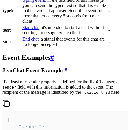
typing event
, in the text field of this message
you can send the typed text so that it is visible
typein
to the JivoChat app user. Send this event no
-
more than once every 5 seconds from one
client
Start chat
, it's intended to start a chat without
start
-
sending a message by the client
End chat
, a signal that events for this chat are
stop
-
no longer accepted
Event Examples
#
JivoChat Event Examples
#
If at least one sender property is defined for the JivoChat user, a
field with this information is added to the event. The
sender
recipient of the message is identified by the
field.
recipient.id
{

	"sender": {
