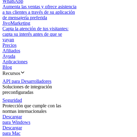
WhatsApp
Aumenta las ventas y ofrece asistencia
a tus clientes a través de su aplicación
de mensajería preferida
JivoMarketing
Capta la atención de tus visitantes:
capta su interés antes de que se
vayan
Precios
Afiliados
Ayuda
Aplicaciones
Blog
Recursos
API para Desarrolladores
Soluciones de integración
preconfiguradas
Seguridad
Protección que cumple con las
normas internacionales
Descargar
para Windows
Descargar
para Mac