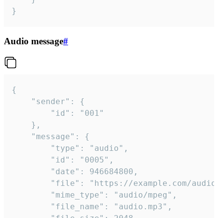
}
Audio message
#
{

	"sender": {

		"id": "001"

	},

	"message": {

		"type": "audio",

		"id": "0005",

		"date": 946684800,

		"file": "https://example.com/audio.mp3",

		"mime_type": "audio/mpeg",

		"file_name": "audio.mp3",
