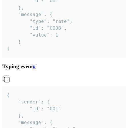
		"id": "001"

	},

	"message": {

		"type": "rate",

		"id": "0008",

		"value": 1

	}

}
Typing event
#
{

	"sender": {

		"id": "001"

	},

	"message": {
