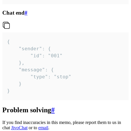
Chat end
#
{

	"sender": {

		"id": "001"

	},

	"message": {

		"type": "stop"

	}

}
Problem solving
#
If you find inaccuracies in this memo, please report them to us in
chat
JivoChat
or to
email
.