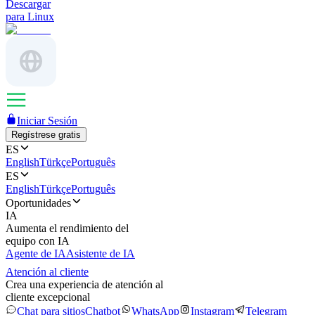
Descargar
para Linux
Iniciar Sesión
Regístrese gratis
ES
English
Türkçe
Português
ES
English
Türkçe
Português
Oportunidades
IA
Aumenta el rendimiento del
equipo con IA
Agente de IA
Asistente de IA
Atención al cliente
Crea una experiencia de atención al
cliente excepcional
Chat para sitios
Chatbot
WhatsApp
Instagram
Telegram