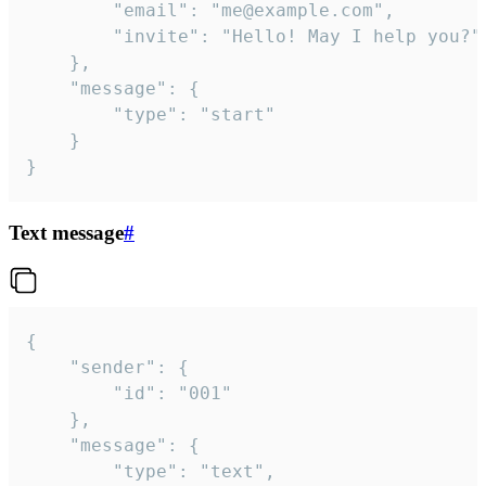
		"email": "me@example.com",

		"invite": "Hello! May I help you?"

	},

	"message": {

		"type": "start"

	}

}
Text message
#
{

	"sender": {

		"id": "001"

	},

	"message": {

		"type": "text",
