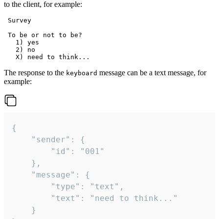
to the client, for example:
 Survey

 To be or not to be?

   1) yes

   2) no

The response to the
message can be a text message, for
keyboard
example:
{

	"sender": {

		"id": "001"

	},

	"message": {

		"type": "text",

		"text": "need to think..."

	}
