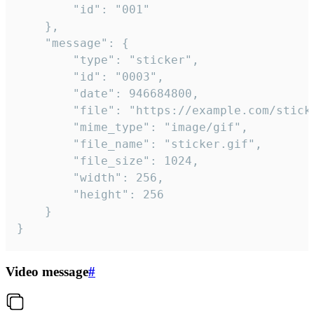
		"id": "001"

	},

	"message": {

		"type": "sticker",

		"id": "0003",

		"date": 946684800,

		"file": "https://example.com/sticker.gif",

		"mime_type": "image/gif",

		"file_name": "sticker.gif",

		"file_size": 1024,

		"width": 256,

		"height": 256

	}

}
Video message
#