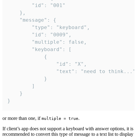
		"id": "001"

	},

	"message": {

		"type": "keyboard",

		"id": "0009",

		"multiple": false,

		"keyboard": [

			{

				"id": "X",

				"text": "need to think..."

			}

		]

	}

}
or more than one, if
.
multiple = true
If client’s app does not support a keyboard with answer options, it is
recommended to convert this type of message to a text list to display