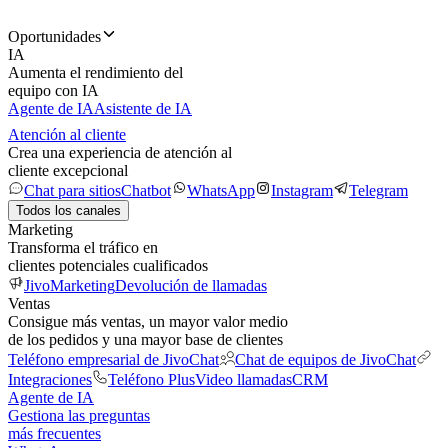
Oportunidades
IA
Aumenta el rendimiento del
equipo con IA
Agente de IA
Asistente de IA
Atención al cliente
Crea una experiencia de atención al
cliente excepcional
Chat para sitios
Chatbot
WhatsApp
Instagram
Telegram
Todos los canales
Marketing
Transforma el tráfico en
clientes potenciales cualificados
JivoMarketing
Devolución de llamadas
Ventas
Consigue más ventas, un mayor valor medio
de los pedidos y una mayor base de clientes
Teléfono empresarial de JivoChat
Chat de equipos de JivoChat
Integraciones
Teléfono Plus
Video llamadas
CRM
Agente de IA
Gestiona las preguntas
más frecuentes