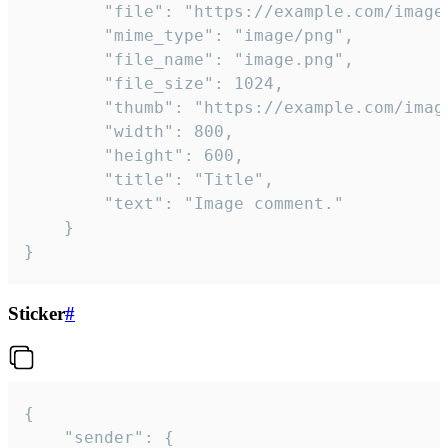
		"file": "https://example.com/image.png",

		"mime_type": "image/png",

		"file_name": "image.png",

		"file_size": 1024,

		"thumb": "https://example.com/image_thumb.png",

		"width": 800,

		"height": 600,

		"title": "Title",

		"text": "Image comment."

	}

}
Sticker
#
{

	"sender": {
