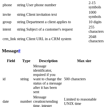
2-15
phone
string
User phone number
symbols
1000
invite
string
Client invitation text
symbols
group
string
Department a client applies to
10 digits
255
intent
string
Subject of a customer's request
characters
2048
crm_link
string
Client URL in a CRM system
characters
Message
#
Field
Type
Description
Max size
Message
identificator,
required if you
id
string
want to change the
500 characters
status of a message
after it has been
sent
Message
Limited to reasonable
date
number
creation/sending
UNIX time
time, integer