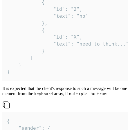
			{

				"id": "2",

				"text": "no"

			},

			{

				"id": "X",

				"text": "need to think..."

			}

		]

	}

}
It is expected that the client's response to such a message will be one
element from the
array, if
:
keyboard
multiple != true
{

	"sender": {
