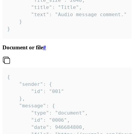
		"file_size": 2048,

		"title": "Title",

		"text": "Audio message comment."

	}

}
Document or file
#
{

	"sender": {

		"id": "001"

	},

	"message": {

		"type": "document",

		"id": "0006",

		"date": 946684800,
