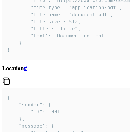
		"file": "https://example.com/document.pdf",

		"mime_type": "application/pdf",

		"file_name": "document.pdf",

		"file_size": 512,

		"title": "Title",

		"text": "Document comment."

	}

}
Location
#
{

	"sender": {

		"id": "001"

	},

	"message": {
