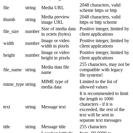
2048 characters, valid
file
string
Media URL
scheme https or http
Media preview
2048 characters, valid
thumb
string
image URL
https or http scheme
Size of media data
Positive integer, limited by
file_size
number
in octets (bytes)
client applications
Image or video
Positive integer, limited by
width
number
width in pixels
client applications
Image or video
Positive integer, limited by
height
number
height in pixels
client applications
255 characters, may not be
Media data file
file_name
string
compatible with legacy
name
file systems!
MIME type of
Limited to the list of
mime_type
string
media data
allowed values
It is recommended to limit
the length to 1000
characters - if it is
text
string
Message text
exceeded, the rest of the
text will be sent in
separate text messages
title
string
Message title
255 characters