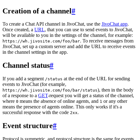
Creation of a channel
#
To create a Chat API channel in JivoChat, use the
JivoChat app
.
Once created, a
URL
, that you can use to send events to JivoChat,
will be available to you in the settings of the channel, for example:
. To receive messages from
https://wh.jivosite.com/foo/bar
JivoChat, set up a custom server and add the URL to receive events
in the channel settings in the app.
Channel status
#
If you add a segment
at the end of the URL for sending
/status
events to JivoChat (for example,
), then in the body
https://wh.jivosite.com/foo/bar/status
of a response to a
GET
-request you will get a status of the channel,
where
means the absence of online agents, and
or any other
0
1
means the presence of agents online. This only works if it's a
successful response with the code
.
2xx
Event structure
#
Protocol is symmetric, and protocol structure is the same for events