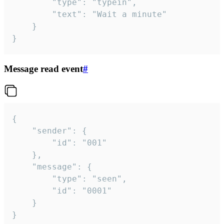
		"type": "typein",

		"text": "Wait a minute"

	}

}
Message read event
#
{

	"sender": {

		"id": "001"

	},

	"message": {

		"type": "seen",

		"id": "0001"

	}

}