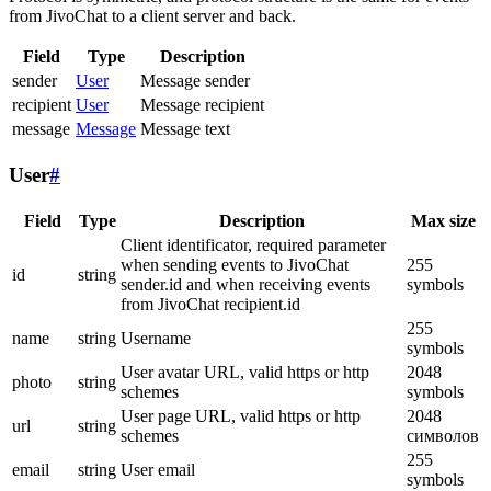
from JivoChat to a client server and back.
Field
Type
Description
sender
User
Message sender
recipient
User
Message recipient
message
Message
Message text
User
#
Field
Type
Description
Max size
Client identificator, required parameter
when sending events to JivoChat
255
id
string
sender.id and when receiving events
symbols
from JivoChat recipient.id
255
name
string
Username
symbols
User avatar URL, valid https or http
2048
photo
string
schemes
symbols
User page URL, valid https or http
2048
url
string
schemes
символов
255
email
string
User email
symbols