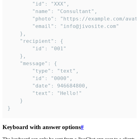
		"id": "XXX",

		"name": "Consultant",

		"photo": "https://example.com/avatar.png",

		"email": "info@jivosite.com"

	},

	"recipient": {

		"id": "001"

	},

	"message": {

		"type": "text",

		"id": "0000",

		"date": 946684800,

		"text": "Hello!"

	}

}
Keyboard with answer options
#