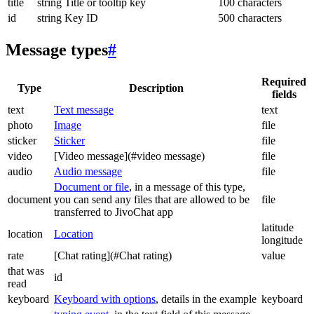
title
string
Title or tooltip key
100 characters
id
string
Key ID
500 characters
Message types
#
Required
Type
Description
fields
text
Text message
text
photo
Image
file
sticker
Sticker
file
video
[Video message](#video message)
file
audio
Audio message
file
Document or file
, in a message of this type,
document
you can send any files that are allowed to be
file
transferred to JivoChat app
latitude
location
Location
longitude
rate
[Chat rating](#Chat rating)
value
that was
id
read
keyboard
Keyboard with options
, details in the example
keyboard