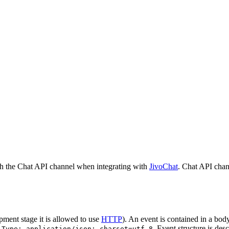
h the Chat API channel when integrating with
JivoChat
. Chat API chan
pment stage it is allowed to use
HTTP
). An event is contained in a bod
. Event structure is des
-Type: application/json; charset=utf-8