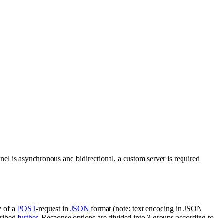
nel is asynchronous and bidirectional, a custom server is required
y of a
POST
-request in
JSON
format (note: text encoding in JSON
cribed
further
. Response options are divided into 3 groups according to