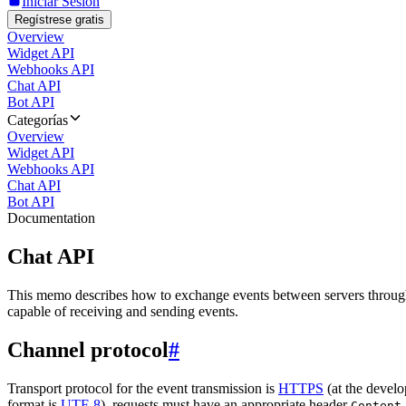
Iniciar Sesión
Regístrese gratis
Overview
Widget API
Webhooks API
Chat API
Bot API
Categorías
Overview
Widget API
Webhooks API
Chat API
Bot API
Documentation
Chat API
This memo describes how to exchange events between servers throug
capable of receiving and sending events.
Channel protocol
#
Transport protocol for the event transmission is
HTTPS
(at the develo
format is
UTF-8
), requests must have an appropriate header
Content