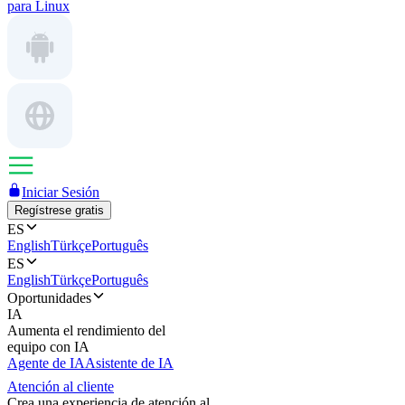
para Linux
Iniciar Sesión
Regístrese gratis
ES
English
Türkçe
Português
ES
English
Türkçe
Português
Oportunidades
IA
Aumenta el rendimiento del
equipo con IA
Agente de IA
Asistente de IA
Atención al cliente
Crea una experiencia de atención al