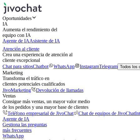
Oportunidades
IA
Aumenta el rendimiento del
equipo con IA
Agente de IA
Asistente de IA
Atención al cliente
Crea una experiencia de atención al
cliente excepcional
Chat para sitios
Chatbot
WhatsApp
Instagram
Telegram
Todos los 
Marketing
Transforma el tráfico en
clientes potenciales cualificados
JivoMarketing
Devolución de llamadas
Ventas
Consigue más ventas, un mayor valor medio
de los pedidos y una mayor base de clientes
Teléfono empresarial de JivoChat
Chat de equipos de JivoChat
In
Agente de IA
Gestiona las preguntas
más frecuentes
WhatsApp