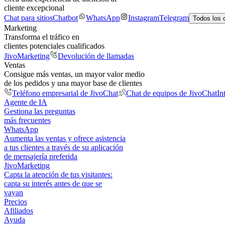
cliente excepcional
Chat para sitios
Chatbot
WhatsApp
Instagram
Telegram
Todos los 
Marketing
Transforma el tráfico en
clientes potenciales cualificados
JivoMarketing
Devolución de llamadas
Ventas
Consigue más ventas, un mayor valor medio
de los pedidos y una mayor base de clientes
Teléfono empresarial de JivoChat
Chat de equipos de JivoChat
In
Agente de IA
Gestiona las preguntas
más frecuentes
WhatsApp
Aumenta las ventas y ofrece asistencia
a tus clientes a través de su aplicación
de mensajería preferida
JivoMarketing
Capta la atención de tus visitantes:
capta su interés antes de que se
vayan
Precios
Afiliados
Ayuda