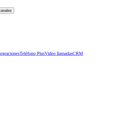
canales
tegraciones
Teléfono Plus
Video llamadas
CRM