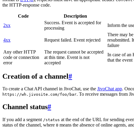
the HTTP-response code.
Code
Description
Success. Event is accepted for
2xx
Inform the use
processing
There may be a
4xx
Request failed. Event rejected
resubmitted. I
failure
Any other HTTP
The request cannot be accepted
In case of a
code or connection
at this time. Event is not
that the event
error
accepted
Creation of a channel
#
To create a Chat API channel in JivoChat, use the
JivoChat app
. Once
. To receive messages from Jiv
https://wh.jivosite.com/foo/bar
Channel status
#
If you add a segment
at the end of the URL for sending even
/status
status of the channel, where
means the absence of online agents, a
0