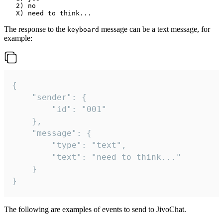
   2) no

The response to the
message can be a text message, for
keyboard
example:
{

	"sender": {

		"id": "001"

	},

	"message": {

		"type": "text",

		"text": "need to think..."

	}

}
The following are examples of events to send to JivoChat.