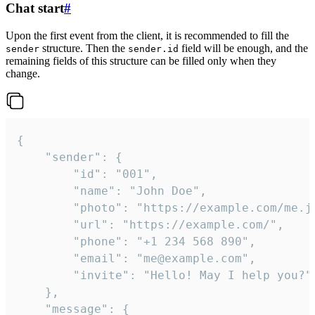
Chat start
#
Upon the first event from the client, it is recommended to fill the
structure. Then the
field will be enough, and the
sender
sender.id
remaining fields of this structure can be filled only when they
change.
{

	"sender": {

		"id": "001",

		"name": "John Doe",

		"photo": "https://example.com/me.jpg",

		"url": "https://example.com/",

		"phone": "+1 234 568 890",

		"email": "me@example.com",

		"invite": "Hello! May I help you?"

	},

	"message": {
