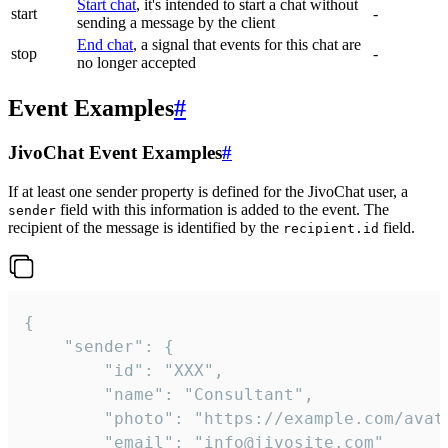
Start chat
, it's intended to start a chat without
start
-
sending a message by the client
End chat
, a signal that events for this chat are
stop
-
no longer accepted
Event Examples
#
JivoChat Event Examples
#
If at least one sender property is defined for the JivoChat user, a
field with this information is added to the event. The
sender
recipient of the message is identified by the
field.
recipient.id
{

	"sender": {

		"id": "XXX",

		"name": "Consultant",

		"photo": "https://example.com/avatar.png",

		"email": "info@jivosite.com"
