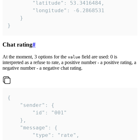
		"latitude": 53.3416484,

		"longitude": -6.2868531

	}

}
Chat rating
#
At the moment, 3 options for the
field are used: 0 is
value
interpreted as a refuse to rate, a positive number - a positive rating, a
negative number - a negative chat rating.
{

	"sender": {

		"id": "001"

	},

	"message": {

		"type": "rate",
