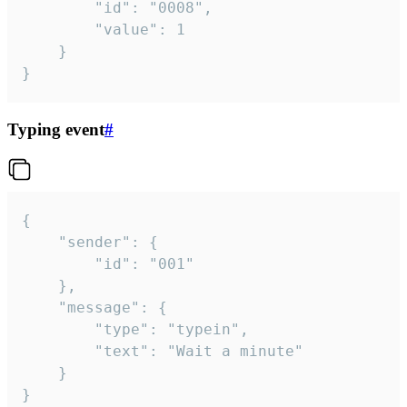
		"id": "0008",

		"value": 1

	}

}
Typing event
#
{

	"sender": {

		"id": "001"

	},

	"message": {

		"type": "typein",

		"text": "Wait a minute"

	}

}