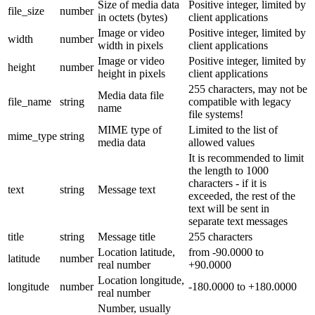
Size of media data
Positive integer, limited by
file_size
number
in octets (bytes)
client applications
Image or video
Positive integer, limited by
width
number
width in pixels
client applications
Image or video
Positive integer, limited by
height
number
height in pixels
client applications
255 characters, may not be
Media data file
file_name
string
compatible with legacy
name
file systems!
MIME type of
Limited to the list of
mime_type
string
media data
allowed values
It is recommended to limit
the length to 1000
characters - if it is
text
string
Message text
exceeded, the rest of the
text will be sent in
separate text messages
title
string
Message title
255 characters
Location latitude,
from -90.0000 to
latitude
number
real number
+90.0000
Location longitude,
longitude
number
-180.0000 to +180.0000
real number
Number, usually