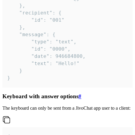
	},

	"recipient": {

		"id": "001"

	},

	"message": {

		"type": "text",

		"id": "0000",

		"date": 946684800,

		"text": "Hello!"

	}

}
Keyboard with answer options
#
The keyboard can only be sent from a JivoChat app user to a client: