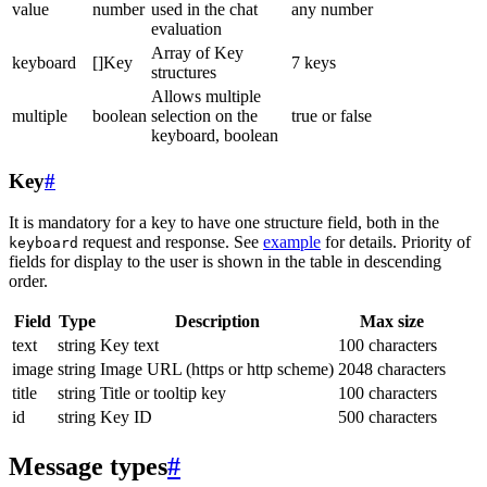
value
number
used in the chat
any number
evaluation
Array of Key
keyboard
[]Key
7 keys
structures
Allows multiple
multiple
boolean
selection on the
true or false
keyboard, boolean
Key
#
It is mandatory for a key to have one structure field, both in the
request and response. See
example
for details. Priority of
keyboard
fields for display to the user is shown in the table in descending
order.
Field
Type
Description
Max size
text
string
Key text
100 characters
image
string
Image URL (https or http scheme)
2048 characters
title
string
Title or tooltip key
100 characters
id
string
Key ID
500 characters
Message types
#