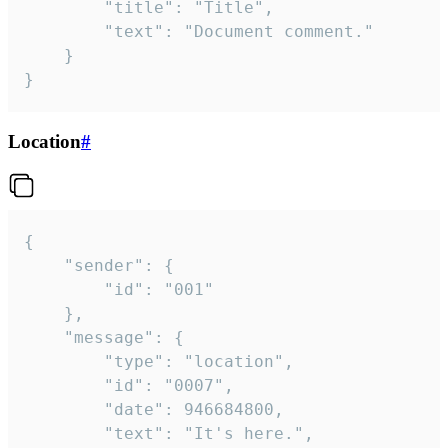
		"title": "Title",

		"text": "Document comment."

	}

}
Location
#
{

	"sender": {

		"id": "001"

	},

	"message": {

		"type": "location",

		"id": "0007",

		"date": 946684800,

		"text": "It's here.",
