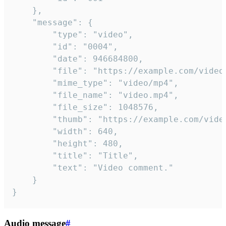
	},

	"message": {

		"type": "video",

		"id": "0004",

		"date": 946684800,

		"file": "https://example.com/video.mp4",

		"mime_type": "video/mp4",

		"file_name": "video.mp4",

		"file_size": 1048576,

		"thumb": "https://example.com/video_thumb.png",

		"width": 640,

		"height": 480,

		"title": "Title",

		"text": "Video comment."

	}

}
Audio message
#