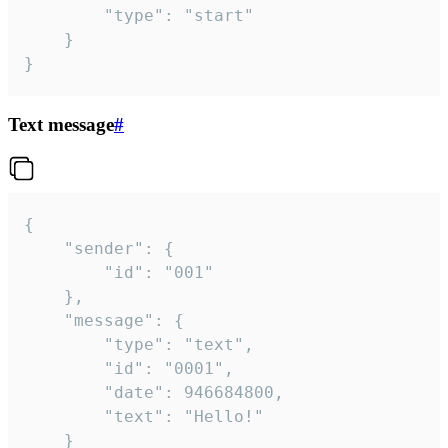
		"type": "start"

	}

}
Text message
#
{

	"sender": {

		"id": "001"

	},

	"message": {

		"type": "text",

		"id": "0001",

		"date": 946684800,

		"text": "Hello!"

	}
