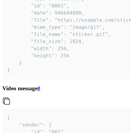
		"id": "0003",

		"date": 946684800,

		"file": "https://example.com/sticker.gif",

		"mime_type": "image/gif",

		"file_name": "sticker.gif",

		"file_size": 1024,

		"width": 256,

		"height": 256

	}

}
Video message
#
{

	"sender": {

		"id": "001"
