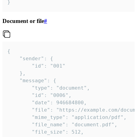
}
Document or file
#
{

	"sender": {

		"id": "001"

	},

	"message": {

		"type": "document",

		"id": "0006",

		"date": 946684800,

		"file": "https://example.com/document.pdf",

		"mime_type": "application/pdf",

		"file_name": "document.pdf",

		"file_size": 512,
