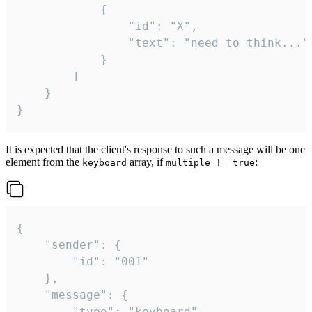
			{

				"id": "X",

				"text": "need to think..."

			}

		]

	}

}
It is expected that the client's response to such a message will be one
element from the
array, if
:
keyboard
multiple != true
{

	"sender": {

		"id": "001"

	},

	"message": {

		"type": "keyboard",
