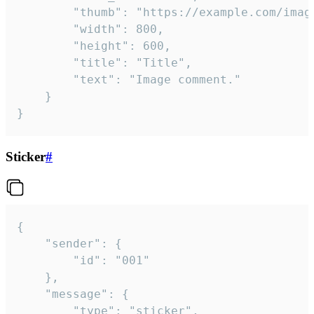
		"thumb": "https://example.com/image_thumb.png",

		"width": 800,

		"height": 600,

		"title": "Title",

		"text": "Image comment."

	}

}
Sticker
#
{

	"sender": {

		"id": "001"

	},

	"message": {

		"type": "sticker",
