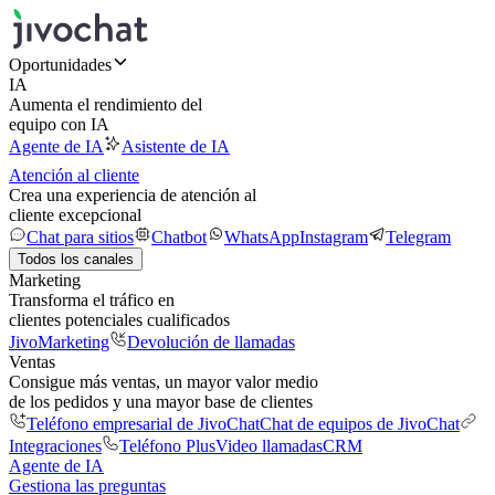
Oportunidades
IA
Aumenta el rendimiento del
equipo con IA
Agente de IA
Asistente de IA
Atención al cliente
Crea una experiencia de atención al
cliente excepcional
Chat para sitios
Chatbot
WhatsApp
Instagram
Telegram
Todos los canales
Marketing
Transforma el tráfico en
clientes potenciales cualificados
JivoMarketing
Devolución de llamadas
Ventas
Consigue más ventas, un mayor valor medio
de los pedidos y una mayor base de clientes
Teléfono empresarial de JivoChat
Chat de equipos de JivoChat
Integraciones
Teléfono Plus
Video llamadas
CRM
Agente de IA
Gestiona las preguntas