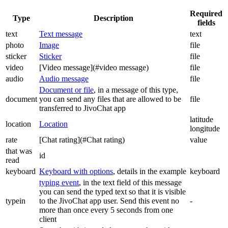
Required
Type
Description
fields
text
Text message
text
photo
Image
file
sticker
Sticker
file
video
[Video message](#video message)
file
audio
Audio message
file
Document or file
, in a message of this type,
document
you can send any files that are allowed to be
file
transferred to JivoChat app
latitude
location
Location
longitude
rate
[Chat rating](#Chat rating)
value
that was
id
read
keyboard
Keyboard with options
, details in the example
keyboard
typing event
, in the text field of this message
you can send the typed text so that it is visible
typein
to the JivoChat app user. Send this event no
-
more than once every 5 seconds from one
client