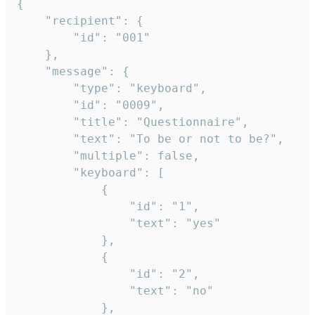
{

	"recipient": {

		"id": "001"

	},

	"message": {

		"type": "keyboard",

		"id": "0009",

		"title": "Questionnaire",

		"text": "To be or not to be?",

		"multiple": false,

		"keyboard": [

			{

				"id": "1",

				"text": "yes"

			},

			{

				"id": "2",

				"text": "no"

			},
