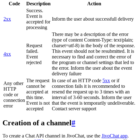
Code
Description
Action
Success.
Event is
2xx
Inform the user about successfull delivery
accepted for
processing
There may be a description of the error
(type of content Content-Type: text/plain;
Request
charset=utf-8) in the body of the response.
failed.
This event should not be resubmitted. It is
4xx
Event
necessary to find and correct the error of
rejected
the program or channel settings that led to
the error. Inform the user about the event
delivery failure
The request
In case of an HTTP code
5xx
or if
Any other
cannot be
connection fails it is recommended to
HTTP
accepted at
resend the request up to 3 times with an
code or
this time.
interval of 3-60 seconds. Inform the user
connection
Event is not
that the event is temporarily undeliverable.
error
accepted
Contact server support
Creation of a channel
#
To create a Chat API channel in JivoChat, use the
JivoChat app
.