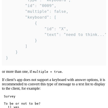
		"id": "0009",

		"multiple": false,

		"keyboard": [

			{

				"id": "X",

				"text": "need to think..."

			}

		]

	}

}
or more than one, if
.
multiple = true
If client’s app does not support a keyboard with answer options, it is
recommended to convert this type of message to a text list to display
to the client, for example:
 Survey

 To be or not to be?

   1) yes
