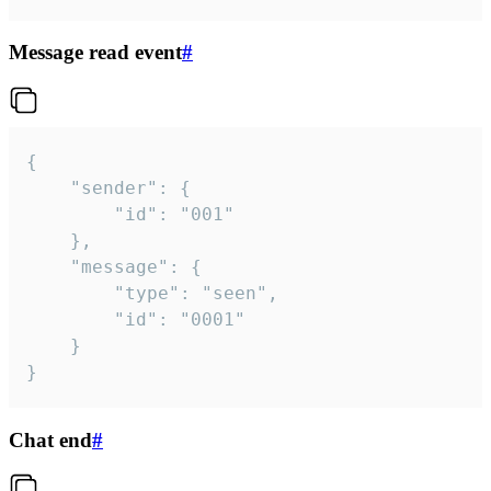
Message read event
#
{

	"sender": {

		"id": "001"

	},

	"message": {

		"type": "seen",

		"id": "0001"

	}

}
Chat end
#