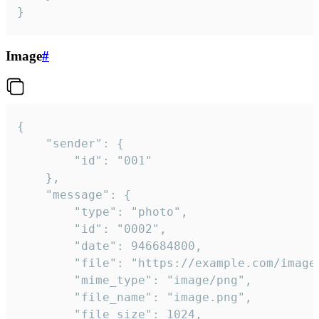
}
Image
#
{

	"sender": {

		"id": "001"

	},

	"message": {

		"type": "photo",

		"id": "0002",

		"date": 946684800,

		"file": "https://example.com/image.png",

		"mime_type": "image/png",

		"file_name": "image.png",

		"file_size": 1024,
