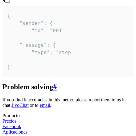
{

	"sender": {

		"id": "001"

	},

	"message": {

		"type": "stop"

	}

}
Problem solving
#
If you find inaccuracies in this memo, please report them to us in
chat
JivoChat
or to
email
.
Producto
Precios
Facebook
Aplicaciones