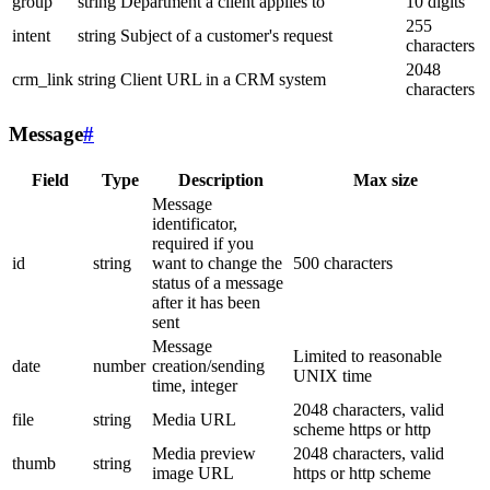
group
string
Department a client applies to
10 digits
255
intent
string
Subject of a customer's request
characters
2048
crm_link
string
Client URL in a CRM system
characters
Message
#
Field
Type
Description
Max size
Message
identificator,
required if you
id
string
want to change the
500 characters
status of a message
after it has been
sent
Message
Limited to reasonable
date
number
creation/sending
UNIX time
time, integer
2048 characters, valid
file
string
Media URL
scheme https or http
Media preview
2048 characters, valid
thumb
string
image URL
https or http scheme