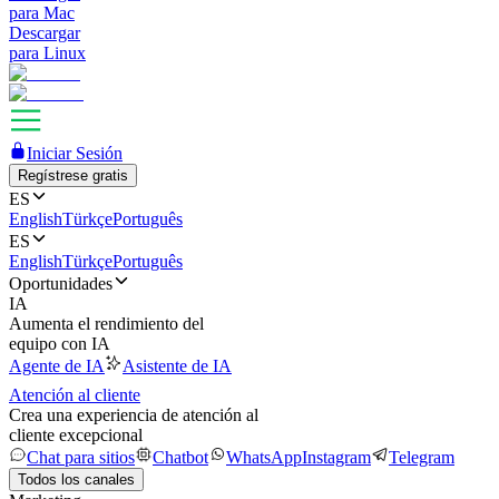
para Mac
Descargar
para Linux
Iniciar Sesión
Regístrese gratis
ES
English
Türkçe
Português
ES
English
Türkçe
Português
Oportunidades
IA
Aumenta el rendimiento del
equipo con IA
Agente de IA
Asistente de IA
Atención al cliente
Crea una experiencia de atención al
cliente excepcional
Chat para sitios
Chatbot
WhatsApp
Instagram
Telegram
Todos los canales