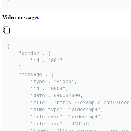
Video message
#
{

	"sender": {

		"id": "001"

	},

	"message": {

		"type": "video",

		"id": "0004",

		"date": 946684800,

		"file": "https://example.com/video.mp4",

		"mime_type": "video/mp4",

		"file_name": "video.mp4",

		"file_size": 1048576,

		"thumb": "https://example.com/video_thumb.png",
