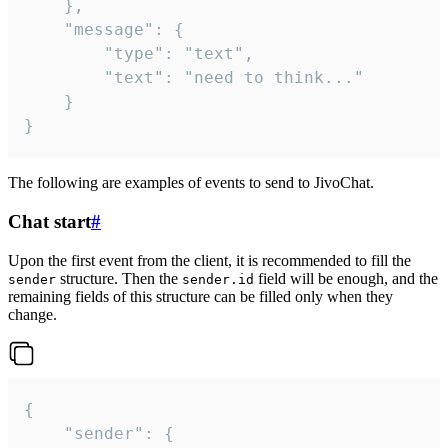
	},

	"message": {

		"type": "text",

		"text": "need to think..."

	}

}
The following are examples of events to send to JivoChat.
Chat start
#
Upon the first event from the client, it is recommended to fill the
structure. Then the
field will be enough, and the
sender
sender.id
remaining fields of this structure can be filled only when they
change.
{

	"sender": {
