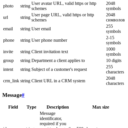
User avatar URL, valid https or http
2048
photo
string
schemes
symbols
User page URL, valid https or http
2048
url
string
schemes
символов
255
email
string
User email
symbols
2-15
phone
string
User phone number
symbols
1000
invite
string
Client invitation text
symbols
group
string
Department a client applies to
10 digits
255
intent
string
Subject of a customer's request
characters
2048
crm_link
string
Client URL in a CRM system
characters
Message
#
Field
Type
Description
Max size
Message
identificator,
required if you