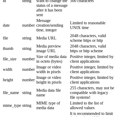
id
string
want to change the
500 characters
status of a message
after it has been
sent
Message
Limited to reasonable
date
number
creation/sending
UNIX time
time, integer
2048 characters, valid
file
string
Media URL
scheme https or http
Media preview
2048 characters, valid
thumb
string
image URL
https or http scheme
Size of media data
Positive integer, limited by
file_size
number
in octets (bytes)
client applications
Image or video
Positive integer, limited by
width
number
width in pixels
client applications
Image or video
Positive integer, limited by
height
number
height in pixels
client applications
255 characters, may not be
Media data file
file_name
string
compatible with legacy
name
file systems!
MIME type of
Limited to the list of
mime_type
string
media data
allowed values
It is recommended to limit