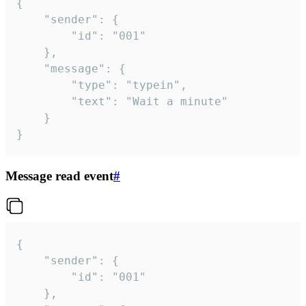
{

	"sender": {

		"id": "001"

	},

	"message": {

		"type": "typein",

		"text": "Wait a minute"

	}

}
Message read event
#
{

	"sender": {

		"id": "001"

	},
