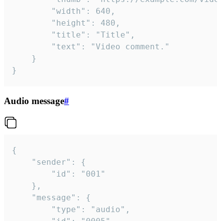
		"width": 640,

		"height": 480,

		"title": "Title",

		"text": "Video comment."

	}

}
Audio message
#
{

	"sender": {

		"id": "001"

	},

	"message": {

		"type": "audio",
