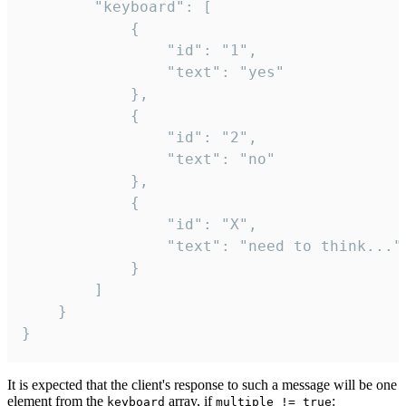
		"keyboard": [

			{

				"id": "1",

				"text": "yes"

			},

			{

				"id": "2",

				"text": "no"

			},

			{

				"id": "X",

				"text": "need to think..."

			}

		]

	}

}
It is expected that the client's response to such a message will be one
element from the
array, if
:
keyboard
multiple != true