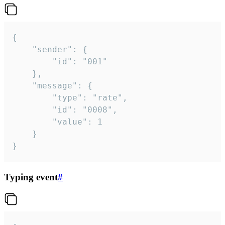
{

	"sender": {

		"id": "001"

	},

	"message": {

		"type": "rate",

		"id": "0008",

		"value": 1

	}

}
Typing event
#