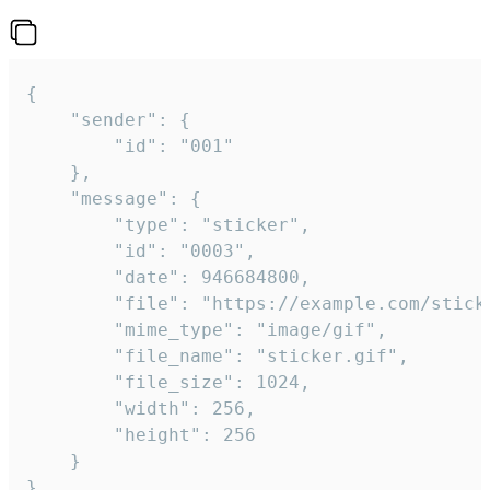
{

	"sender": {

		"id": "001"

	},

	"message": {

		"type": "sticker",

		"id": "0003",

		"date": 946684800,

		"file": "https://example.com/sticker.gif",

		"mime_type": "image/gif",

		"file_name": "sticker.gif",

		"file_size": 1024,

		"width": 256,

		"height": 256

	}

}