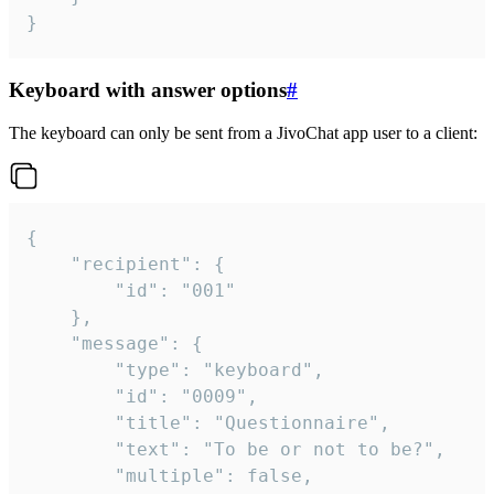
}
Keyboard with answer options
#
The keyboard can only be sent from a JivoChat app user to a client:
{

	"recipient": {

		"id": "001"

	},

	"message": {

		"type": "keyboard",

		"id": "0009",

		"title": "Questionnaire",

		"text": "To be or not to be?",

		"multiple": false,
