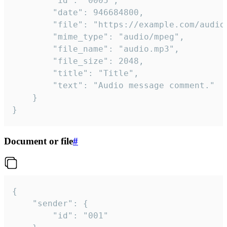
		"id": "0005",

		"date": 946684800,

		"file": "https://example.com/audio.mp3",

		"mime_type": "audio/mpeg",

		"file_name": "audio.mp3",

		"file_size": 2048,

		"title": "Title",

		"text": "Audio message comment."

	}

}
Document or file
#
{

	"sender": {

		"id": "001"
