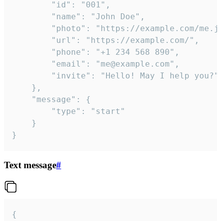
		"id": "001",

		"name": "John Doe",

		"photo": "https://example.com/me.jpg",

		"url": "https://example.com/",

		"phone": "+1 234 568 890",

		"email": "me@example.com",

		"invite": "Hello! May I help you?"

	},

	"message": {

		"type": "start"

	}

}
Text message
#
{
