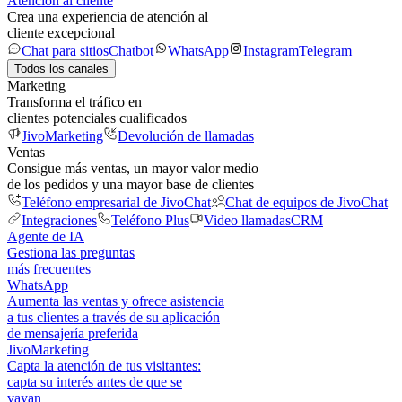
Atención al cliente
Crea una experiencia de atención al
cliente excepcional
Chat para sitios
Chatbot
WhatsApp
Instagram
Telegram
Todos los canales
Marketing
Transforma el tráfico en
clientes potenciales cualificados
JivoMarketing
Devolución de llamadas
Ventas
Consigue más ventas, un mayor valor medio
de los pedidos y una mayor base de clientes
Teléfono empresarial de JivoChat
Chat de equipos de JivoChat
Integraciones
Teléfono Plus
Video llamadas
CRM
Agente de IA
Gestiona las preguntas
más frecuentes
WhatsApp
Aumenta las ventas y ofrece asistencia
a tus clientes a través de su aplicación
de mensajería preferida
JivoMarketing
Capta la atención de tus visitantes:
capta su interés antes de que se
vayan