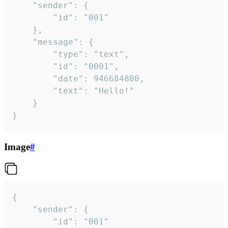
	"sender": {

		"id": "001"

	},

	"message": {

		"type": "text",

		"id": "0001",

		"date": 946684800,

		"text": "Hello!"

	}

}
Image
#
{

	"sender": {

		"id": "001"
