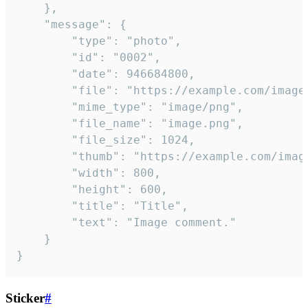
	},

	"message": {

		"type": "photo",

		"id": "0002",

		"date": 946684800,

		"file": "https://example.com/image.png",

		"mime_type": "image/png",

		"file_name": "image.png",

		"file_size": 1024,

		"thumb": "https://example.com/image_thumb.png",

		"width": 800,

		"height": 600,

		"title": "Title",

		"text": "Image comment."

	}

}
Sticker
#