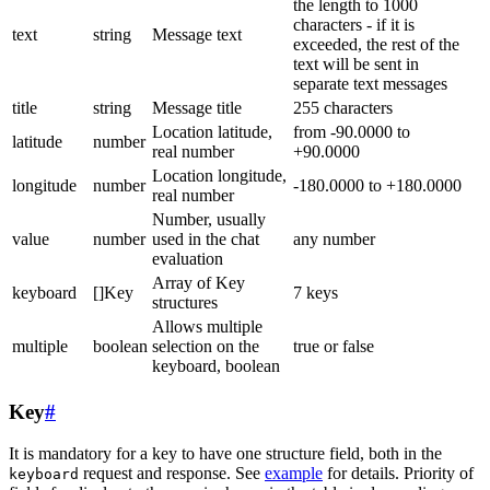
the length to 1000
characters - if it is
text
string
Message text
exceeded, the rest of the
text will be sent in
separate text messages
title
string
Message title
255 characters
Location latitude,
from -90.0000 to
latitude
number
real number
+90.0000
Location longitude,
longitude
number
-180.0000 to +180.0000
real number
Number, usually
value
number
used in the chat
any number
evaluation
Array of Key
keyboard
[]Key
7 keys
structures
Allows multiple
multiple
boolean
selection on the
true or false
keyboard, boolean
Key
#
It is mandatory for a key to have one structure field, both in the
request and response. See
example
for details. Priority of
keyboard