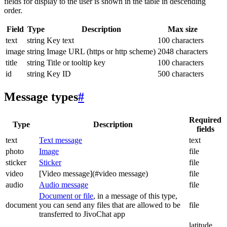
fields for display to the user is shown in the table in descending
order.
Field
Type
Description
Max size
text
string
Key text
100 characters
image
string
Image URL (https or http scheme)
2048 characters
title
string
Title or tooltip key
100 characters
id
string
Key ID
500 characters
Message types
#
Required
Type
Description
fields
text
Text message
text
photo
Image
file
sticker
Sticker
file
video
[Video message](#video message)
file
audio
Audio message
file
Document or file
, in a message of this type,
document
you can send any files that are allowed to be
file
transferred to JivoChat app
latitude