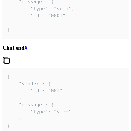
	"message": {

		"type": "seen",

		"id": "0001"

	}

}
Chat end
#
{

	"sender": {

		"id": "001"

	},

	"message": {

		"type": "stop"

	}

}