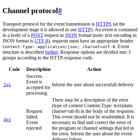
Channel protocol
#
Transport protocol for the event transmission is
HTTPS
(at the
development stage it is allowed to use
HTTP
). An event is contained
in a body of a
POST
-request in
JSON
format (note: text encoding in
JSON format is
UTF-8
), requests must have an appropriate header
. Event
Content-Type: application/json; charset=utf-8
structure is described
further
. Response options are divided into 3
groups according to the HTTP-response code.
Code
Description
Action
Success.
Event is
2xx
Inform the user about successfull delivery
accepted for
processing
There may be a description of the error
(type of content Content-Type: text/plain;
Request
charset=utf-8) in the body of the response.
failed.
This event should not be resubmitted. It is
4xx
Event
necessary to find and correct the error of
rejected
the program or channel settings that led to
the error. Inform the user about the event
delivery failure