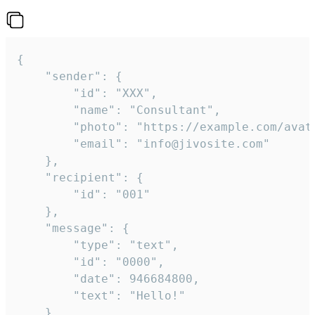
{

	"sender": {

		"id": "XXX",

		"name": "Consultant",

		"photo": "https://example.com/avatar.png",

		"email": "info@jivosite.com"

	},

	"recipient": {

		"id": "001"

	},

	"message": {

		"type": "text",

		"id": "0000",

		"date": 946684800,

		"text": "Hello!"

	}
