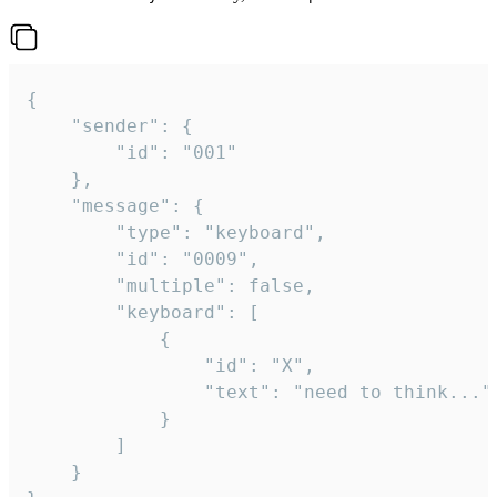
{

	"sender": {

		"id": "001"

	},

	"message": {

		"type": "keyboard",

		"id": "0009",

		"multiple": false,

		"keyboard": [

			{

				"id": "X",

				"text": "need to think..."

			}

		]

	}
