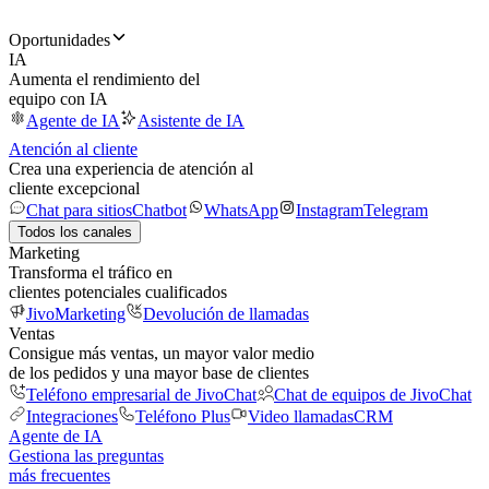
Oportunidades
IA
Aumenta el rendimiento del
equipo con IA
Agente de IA
Asistente de IA
Atención al cliente
Crea una experiencia de atención al
cliente excepcional
Chat para sitios
Chatbot
WhatsApp
Instagram
Telegram
Todos los canales
Marketing
Transforma el tráfico en
clientes potenciales cualificados
JivoMarketing
Devolución de llamadas
Ventas
Consigue más ventas, un mayor valor medio
de los pedidos y una mayor base de clientes
Teléfono empresarial de JivoChat
Chat de equipos de JivoChat
Integraciones
Teléfono Plus
Video llamadas
CRM
Agente de IA
Gestiona las preguntas
más frecuentes