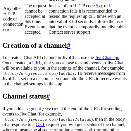
The request
In case of an HTTP code
5xx
or if
Any other
cannot be
connection fails it is recommended to
HTTP
accepted at
resend the request up to 3 times with an
code or
this time.
interval of 3-60 seconds. Inform the user
connection
Event is not
that the event is temporarily undeliverable.
error
accepted
Contact server support
Creation of a channel
#
To create a Chat API channel in JivoChat, use the
JivoChat app
.
Once created, a
URL
, that you can use to send events to JivoChat,
will be available to you in the settings of the channel, for example:
. To receive messages from
https://wh.jivosite.com/foo/bar
JivoChat, set up a custom server and add the URL to receive events
in the channel settings in the app.
Channel status
#
If you add a segment
at the end of the URL for sending
/status
events to JivoChat (for example,
), then in the body
https://wh.jivosite.com/foo/bar/status
of a response to a
GET
-request you will get a status of the channel,
where
means the absence of online agents, and
or any other
0
1