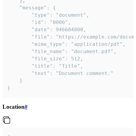
	},

	"message": {

		"type": "document",

		"id": "0006",

		"date": 946684800,

		"file": "https://example.com/document.pdf",

		"mime_type": "application/pdf",

		"file_name": "document.pdf",

		"file_size": 512,

		"title": "Title",

		"text": "Document comment."

	}

}
Location
#