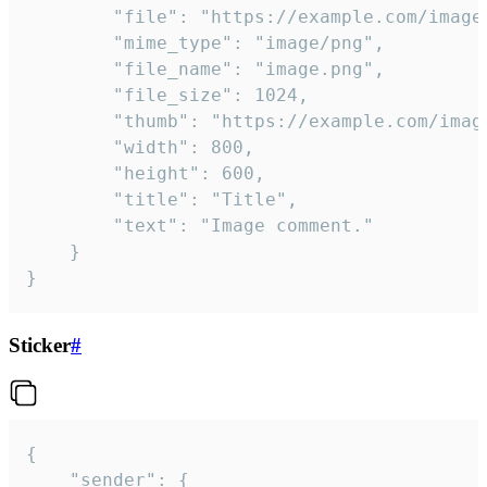
		"file": "https://example.com/image.png",

		"mime_type": "image/png",

		"file_name": "image.png",

		"file_size": 1024,

		"thumb": "https://example.com/image_thumb.png",

		"width": 800,

		"height": 600,

		"title": "Title",

		"text": "Image comment."

	}

}
Sticker
#
{

	"sender": {
