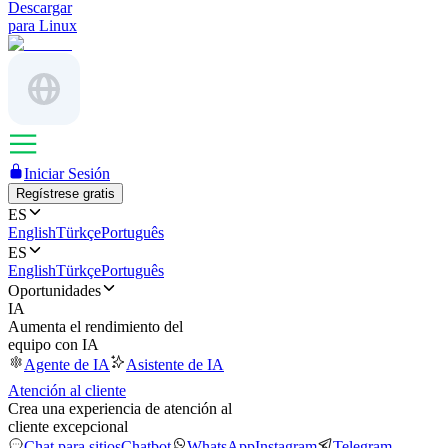
Descargar
para Linux
Iniciar Sesión
Regístrese gratis
ES
English
Türkçe
Português
ES
English
Türkçe
Português
Oportunidades
IA
Aumenta el rendimiento del
equipo con IA
Agente de IA
Asistente de IA
Atención al cliente
Crea una experiencia de atención al
cliente excepcional
Chat para sitios
Chatbot
WhatsApp
Instagram
Telegram