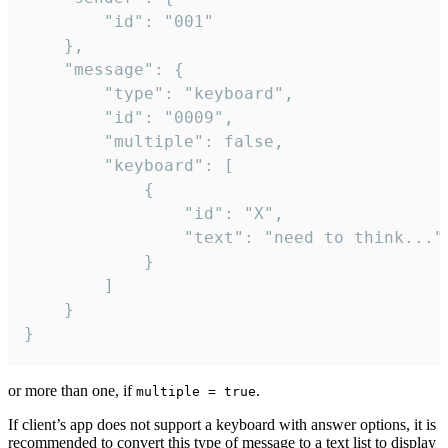
		"id": "001"

	},

	"message": {

		"type": "keyboard",

		"id": "0009",

		"multiple": false,

		"keyboard": [

			{

				"id": "X",

				"text": "need to think..."

			}

		]

	}

}
or more than one, if
.
multiple = true
If client’s app does not support a keyboard with answer options, it is
recommended to convert this type of message to a text list to display