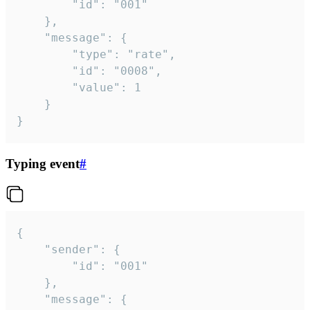
		"id": "001"

	},

	"message": {

		"type": "rate",

		"id": "0008",

		"value": 1

	}

}
Typing event
#
{

	"sender": {

		"id": "001"

	},

	"message": {
