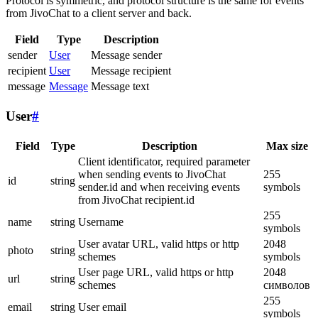
Protocol is symmetric, and protocol structure is the same for events
from JivoChat to a client server and back.
Field
Type
Description
sender
User
Message sender
recipient
User
Message recipient
message
Message
Message text
User
#
Field
Type
Description
Max size
Client identificator, required parameter
when sending events to JivoChat
255
id
string
sender.id and when receiving events
symbols
from JivoChat recipient.id
255
name
string
Username
symbols
User avatar URL, valid https or http
2048
photo
string
schemes
symbols
User page URL, valid https or http
2048
url
string
schemes
символов
255
email
string
User email
symbols