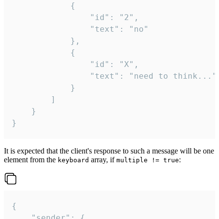
			{

				"id": "2",

				"text": "no"

			},

			{

				"id": "X",

				"text": "need to think..."

			}

		]

	}

}
It is expected that the client's response to such a message will be one
element from the
array, if
:
keyboard
multiple != true
{

	"sender": {
