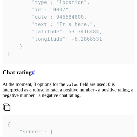
		"type": "location",

		"id": "0007",

		"date": 946684800,

		"text": "It's here.",

		"latitude": 53.3416484,

		"longitude": -6.2868531

	}

}
Chat rating
#
At the moment, 3 options for the
field are used: 0 is
value
interpreted as a refuse to rate, a positive number - a positive rating, a
negative number - a negative chat rating.
{

	"sender": {
