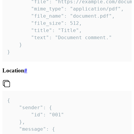
		"file": "https://example.com/document.pdf",

		"mime_type": "application/pdf",

		"file_name": "document.pdf",

		"file_size": 512,

		"title": "Title",

		"text": "Document comment."

	}

}
Location
#
{

	"sender": {

		"id": "001"

	},

	"message": {
