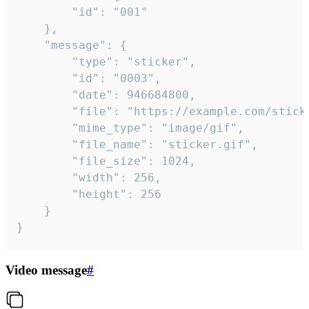
		"id": "001"

	},

	"message": {

		"type": "sticker",

		"id": "0003",

		"date": 946684800,

		"file": "https://example.com/sticker.gif",

		"mime_type": "image/gif",

		"file_name": "sticker.gif",

		"file_size": 1024,

		"width": 256,

		"height": 256

	}

}
Video message
#