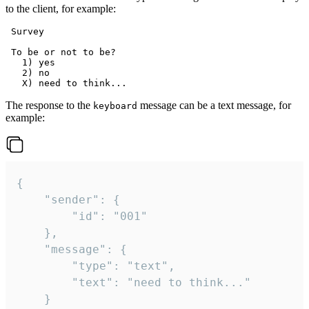
to the client, for example:
 Survey

 To be or not to be?

   1) yes

   2) no

The response to the
message can be a text message, for
keyboard
example:
{

	"sender": {

		"id": "001"

	},

	"message": {

		"type": "text",

		"text": "need to think..."

	}
