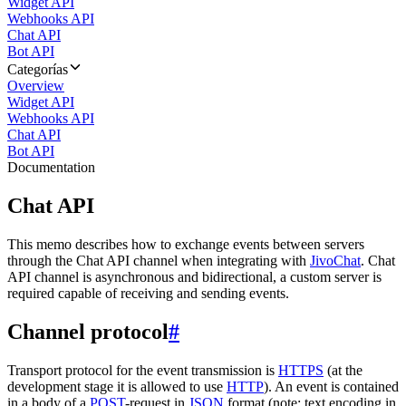
Widget API
Webhooks API
Chat API
Bot API
Categorías
Overview
Widget API
Webhooks API
Chat API
Bot API
Documentation
Chat API
This memo describes how to exchange events between servers
through the Chat API channel when integrating with
JivoChat
. Chat
API channel is asynchronous and bidirectional, a custom server is
required capable of receiving and sending events.
Channel protocol
#
Transport protocol for the event transmission is
HTTPS
(at the
development stage it is allowed to use
HTTP
). An event is contained
in a body of a
POST
-request in
JSON
format (note: text encoding in