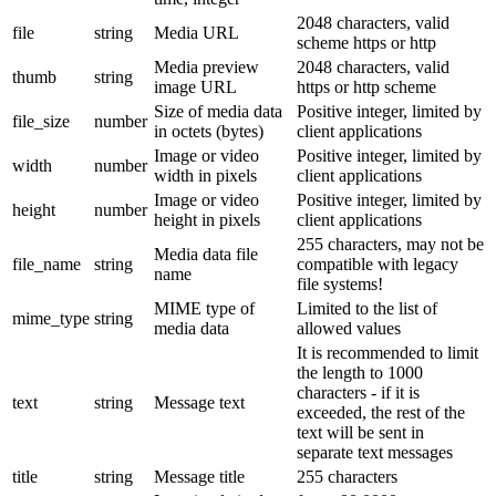
2048 characters, valid
file
string
Media URL
scheme https or http
Media preview
2048 characters, valid
thumb
string
image URL
https or http scheme
Size of media data
Positive integer, limited by
file_size
number
in octets (bytes)
client applications
Image or video
Positive integer, limited by
width
number
width in pixels
client applications
Image or video
Positive integer, limited by
height
number
height in pixels
client applications
255 characters, may not be
Media data file
file_name
string
compatible with legacy
name
file systems!
MIME type of
Limited to the list of
mime_type
string
media data
allowed values
It is recommended to limit
the length to 1000
characters - if it is
text
string
Message text
exceeded, the rest of the
text will be sent in
separate text messages
title
string
Message title
255 characters