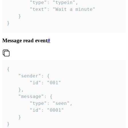
		"type": "typein",

		"text": "Wait a minute"

	}

}
Message read event
#
{

	"sender": {

		"id": "001"

	},

	"message": {

		"type": "seen",

		"id": "0001"

	}

}