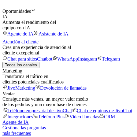
Oportunidades
IA
Aumenta el rendimiento del
equipo con IA
Agente de IA
Asistente de IA
Atención al cliente
Crea una experiencia de atención al
cliente excepcional
Chat para sitios
Chatbot
WhatsApp
Instagram
Telegram
Todos los canales
Marketing
Transforma el tráfico en
clientes potenciales cualificados
JivoMarketing
Devolución de llamadas
Ventas
Consigue más ventas, un mayor valor medio
de los pedidos y una mayor base de clientes
Teléfono empresarial de JivoChat
Chat de equipos de JivoChat
Integraciones
Teléfono Plus
Video llamadas
CRM
Agente de IA
Gestiona las preguntas
más frecuentes