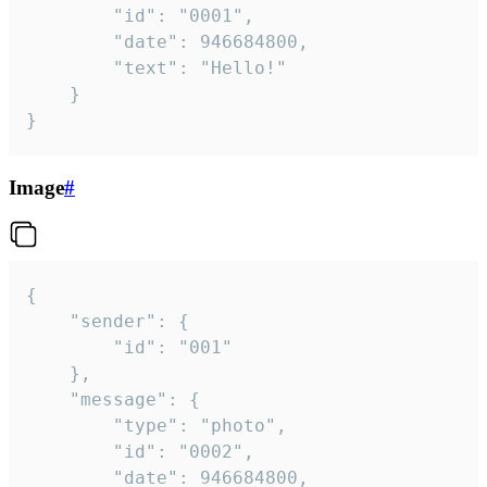
		"id": "0001",

		"date": 946684800,

		"text": "Hello!"

	}

}
Image
#
{

	"sender": {

		"id": "001"

	},

	"message": {

		"type": "photo",

		"id": "0002",

		"date": 946684800,
