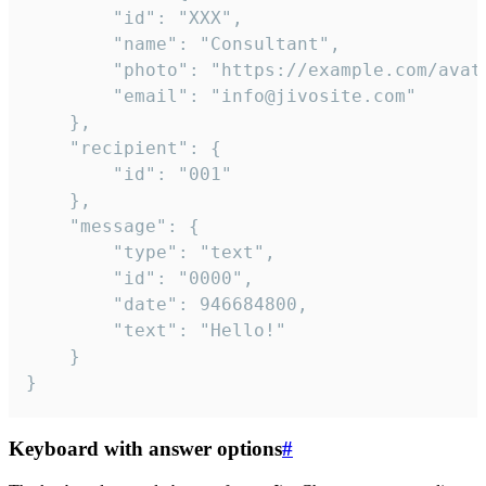
		"id": "XXX",

		"name": "Consultant",

		"photo": "https://example.com/avatar.png",

		"email": "info@jivosite.com"

	},

	"recipient": {

		"id": "001"

	},

	"message": {

		"type": "text",

		"id": "0000",

		"date": 946684800,

		"text": "Hello!"

	}

}
Keyboard with answer options
#