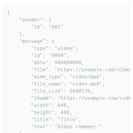
{

	"sender": {

		"id": "001"

	},

	"message": {

		"type": "video",

		"id": "0004",

		"date": 946684800,

		"file": "https://example.com/video.mp4",

		"mime_type": "video/mp4",

		"file_name": "video.mp4",

		"file_size": 1048576,

		"thumb": "https://example.com/video_thumb.png",

		"width": 640,

		"height": 480,

		"title": "Title",

		"text": "Video comment."
