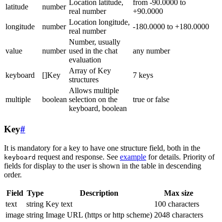
Location latitude,
from -90.0000 to
latitude
number
real number
+90.0000
Location longitude,
longitude
number
-180.0000 to +180.0000
real number
Number, usually
value
number
used in the chat
any number
evaluation
Array of Key
keyboard
[]Key
7 keys
structures
Allows multiple
multiple
boolean
selection on the
true or false
keyboard, boolean
Key
#
It is mandatory for a key to have one structure field, both in the
request and response. See
example
for details. Priority of
keyboard
fields for display to the user is shown in the table in descending
order.
Field
Type
Description
Max size
text
string
Key text
100 characters
image
string
Image URL (https or http scheme)
2048 characters