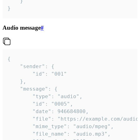
	}

}
Audio message
#
{

	"sender": {

		"id": "001"

	},

	"message": {

		"type": "audio",

		"id": "0005",

		"date": 946684800,

		"file": "https://example.com/audio.mp3",

		"mime_type": "audio/mpeg",

		"file_name": "audio.mp3",
