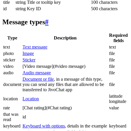
title
string
Title or tooltip key
100 characters
id
string
Key ID
500 characters
Message types
#
Required
Type
Description
fields
text
Text message
text
photo
Image
file
sticker
Sticker
file
video
[Video message](#video message)
file
audio
Audio message
file
Document or file
, in a message of this type,
document
you can send any files that are allowed to be
file
transferred to JivoChat app
latitude
location
Location
longitude
rate
[Chat rating](#Chat rating)
value
that was
id
read
keyboard
Keyboard with options
, details in the example
keyboard