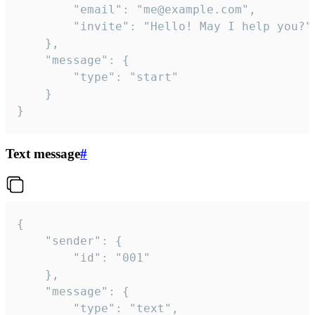
		"email": "me@example.com",

		"invite": "Hello! May I help you?"

	},

	"message": {

		"type": "start"

	}

}
Text message
#
{

	"sender": {

		"id": "001"

	},

	"message": {

		"type": "text",
