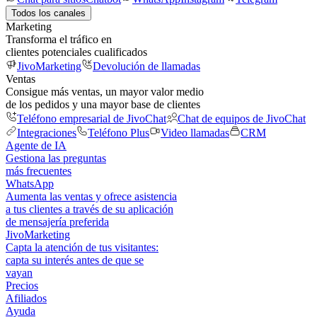
Todos los canales
Marketing
Transforma el tráfico en
clientes potenciales cualificados
JivoMarketing
Devolución de llamadas
Ventas
Consigue más ventas, un mayor valor medio
de los pedidos y una mayor base de clientes
Teléfono empresarial de JivoChat
Chat de equipos de JivoChat
Integraciones
Teléfono Plus
Video llamadas
CRM
Agente de IA
Gestiona las preguntas
más frecuentes
WhatsApp
Aumenta las ventas y ofrece asistencia
a tus clientes a través de su aplicación
de mensajería preferida
JivoMarketing
Capta la atención de tus visitantes:
capta su interés antes de que se
vayan
Precios
Afiliados
Ayuda