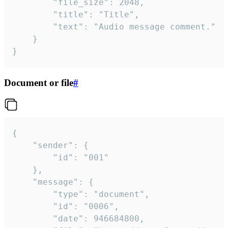
		"file_size": 2048,

		"title": "Title",

		"text": "Audio message comment."

	}

}
Document or file
#
{

	"sender": {

		"id": "001"

	},

	"message": {

		"type": "document",

		"id": "0006",

		"date": 946684800,
