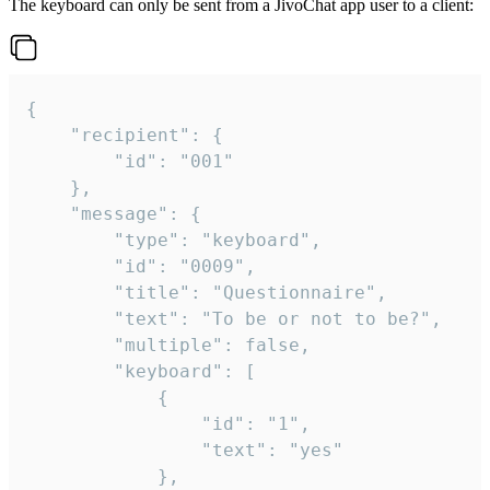
The keyboard can only be sent from a JivoChat app user to a client:
{

	"recipient": {

		"id": "001"

	},

	"message": {

		"type": "keyboard",

		"id": "0009",

		"title": "Questionnaire",

		"text": "To be or not to be?",

		"multiple": false,

		"keyboard": [

			{

				"id": "1",

				"text": "yes"

			},
