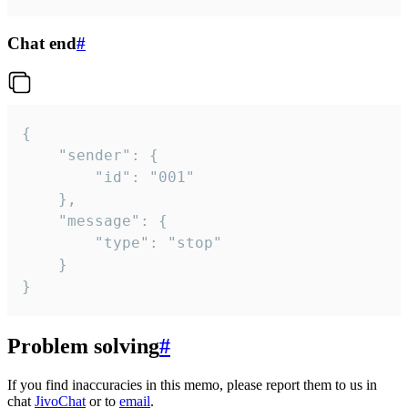
Chat end
#
{

	"sender": {

		"id": "001"

	},

	"message": {

		"type": "stop"

	}

}
Problem solving
#
If you find inaccuracies in this memo, please report them to us in
chat
JivoChat
or to
email
.