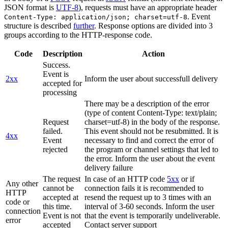
JSON format is
UTF-8
), requests must have an appropriate header
. Event
Content-Type: application/json; charset=utf-8
structure is described
further
. Response options are divided into 3
groups according to the HTTP-response code.
Code
Description
Action
Success.
Event is
2xx
Inform the user about successfull delivery
accepted for
processing
There may be a description of the error
(type of content Content-Type: text/plain;
Request
charset=utf-8) in the body of the response.
failed.
This event should not be resubmitted. It is
4xx
Event
necessary to find and correct the error of
rejected
the program or channel settings that led to
the error. Inform the user about the event
delivery failure
The request
In case of an HTTP code
5xx
or if
Any other
cannot be
connection fails it is recommended to
HTTP
accepted at
resend the request up to 3 times with an
code or
this time.
interval of 3-60 seconds. Inform the user
connection
Event is not
that the event is temporarily undeliverable.
error
accepted
Contact server support