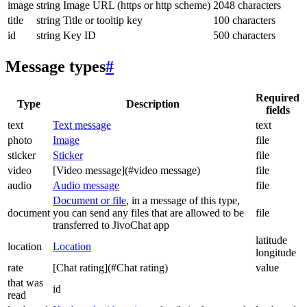
image
string
Image URL (https or http scheme)
2048 characters
title
string
Title or tooltip key
100 characters
id
string
Key ID
500 characters
Message types
#
Required
Type
Description
fields
text
Text message
text
photo
Image
file
sticker
Sticker
file
video
[Video message](#video message)
file
audio
Audio message
file
Document or file
, in a message of this type,
document
you can send any files that are allowed to be
file
transferred to JivoChat app
latitude
location
Location
longitude
rate
[Chat rating](#Chat rating)
value
that was
id
read