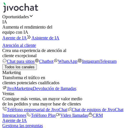
Oportunidades
IA
Aumenta el rendimiento del
equipo con IA
Agente de IA
Asistente de IA
Atención al cliente
Crea una experiencia de atención al
cliente excepcional
Chat para sitios
Chatbot
WhatsApp
Instagram
Telegram
Todos los canales
Marketing
Transforma el tráfico en
clientes potenciales cualificados
JivoMarketing
Devolución de llamadas
Ventas
Consigue más ventas, un mayor valor medio
de los pedidos y una mayor base de clientes
Teléfono empresarial de JivoChat
Chat de equipos de JivoChat
Integraciones
Teléfono Plus
Video llamadas
CRM
Agente de IA
Gestiona las preguntas