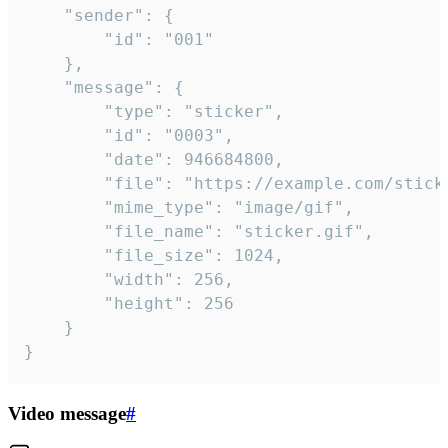
	"sender": {

		"id": "001"

	},

	"message": {

		"type": "sticker",

		"id": "0003",

		"date": 946684800,

		"file": "https://example.com/sticker.gif",

		"mime_type": "image/gif",

		"file_name": "sticker.gif",

		"file_size": 1024,

		"width": 256,

		"height": 256

	}

}
Video message
#