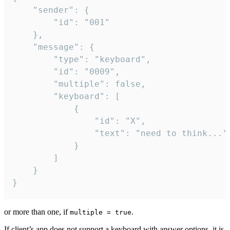
	"sender": {

		"id": "001"

	},

	"message": {

		"type": "keyboard",

		"id": "0009",

		"multiple": false,

		"keyboard": [

			{

				"id": "X",

				"text": "need to think..."

			}

		]

	}

}
or more than one, if
.
multiple = true
If client’s app does not support a keyboard with answer options, it is