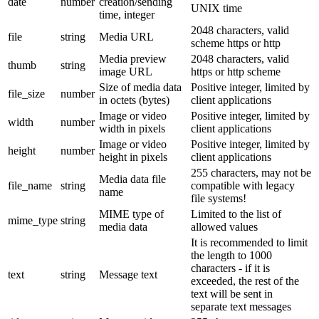
date
number
creation/sending
UNIX time
time, integer
2048 characters, valid
file
string
Media URL
scheme https or http
Media preview
2048 characters, valid
thumb
string
image URL
https or http scheme
Size of media data
Positive integer, limited by
file_size
number
in octets (bytes)
client applications
Image or video
Positive integer, limited by
width
number
width in pixels
client applications
Image or video
Positive integer, limited by
height
number
height in pixels
client applications
255 characters, may not be
Media data file
file_name
string
compatible with legacy
name
file systems!
MIME type of
Limited to the list of
mime_type
string
media data
allowed values
It is recommended to limit
the length to 1000
characters - if it is
text
string
Message text
exceeded, the rest of the
text will be sent in
separate text messages