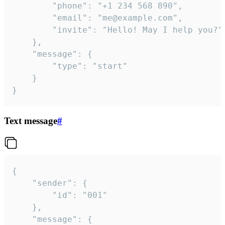
		"phone": "+1 234 568 890",

		"email": "me@example.com",

		"invite": "Hello! May I help you?"

	},

	"message": {

		"type": "start"

	}

}
Text message
#
{

	"sender": {

		"id": "001"

	},

	"message": {
