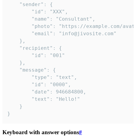
	"sender": {

		"id": "XXX",

		"name": "Consultant",

		"photo": "https://example.com/avatar.png",

		"email": "info@jivosite.com"

	},

	"recipient": {

		"id": "001"

	},

	"message": {

		"type": "text",

		"id": "0000",

		"date": 946684800,

		"text": "Hello!"

	}

}
Keyboard with answer options
#