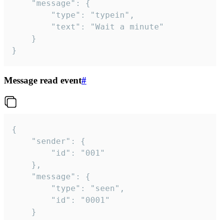
	"message": {

		"type": "typein",

		"text": "Wait a minute"

	}

}
Message read event
#
{

	"sender": {

		"id": "001"

	},

	"message": {

		"type": "seen",

		"id": "0001"

	}
