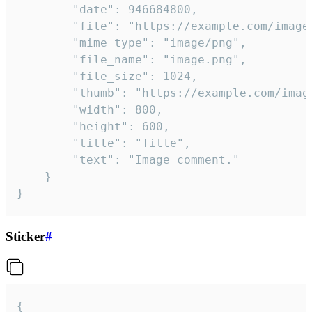
		"date": 946684800,

		"file": "https://example.com/image.png",

		"mime_type": "image/png",

		"file_name": "image.png",

		"file_size": 1024,

		"thumb": "https://example.com/image_thumb.png",

		"width": 800,

		"height": 600,

		"title": "Title",

		"text": "Image comment."

	}

}
Sticker
#
{
