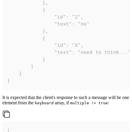
			},

			{

				"id": "2",

				"text": "no"

			},

			{

				"id": "X",

				"text": "need to think..."

			}

		]

	}

}
It is expected that the client's response to such a message will be one
element from the
array, if
:
keyboard
multiple != true
{
