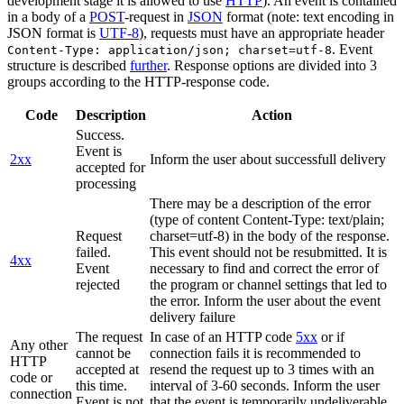
development stage it is allowed to use
HTTP
). An event is contained
in a body of a
POST
-request in
JSON
format (note: text encoding in
JSON format is
UTF-8
), requests must have an appropriate header
. Event
Content-Type: application/json; charset=utf-8
structure is described
further
. Response options are divided into 3
groups according to the HTTP-response code.
Code
Description
Action
Success.
Event is
2xx
Inform the user about successfull delivery
accepted for
processing
There may be a description of the error
(type of content Content-Type: text/plain;
Request
charset=utf-8) in the body of the response.
failed.
This event should not be resubmitted. It is
4xx
Event
necessary to find and correct the error of
rejected
the program or channel settings that led to
the error. Inform the user about the event
delivery failure
The request
In case of an HTTP code
5xx
or if
Any other
cannot be
connection fails it is recommended to
HTTP
accepted at
resend the request up to 3 times with an
code or
this time.
interval of 3-60 seconds. Inform the user
connection
Event is not
that the event is temporarily undeliverable.