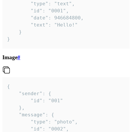
		"type": "text",

		"id": "0001",

		"date": 946684800,

		"text": "Hello!"

	}

}
Image
#
{

	"sender": {

		"id": "001"

	},

	"message": {

		"type": "photo",

		"id": "0002",
