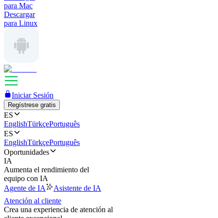
para Mac
Descargar
para Linux
Iniciar Sesión
Regístrese gratis
ES
English
Türkçe
Português
ES
English
Türkçe
Português
Oportunidades
IA
Aumenta el rendimiento del
equipo con IA
Agente de IA
Asistente de IA
Atención al cliente
Crea una experiencia de atención al