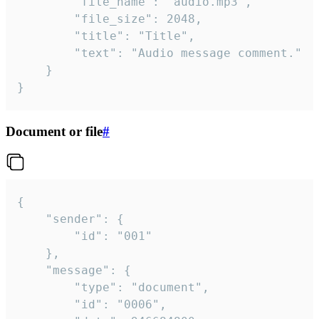
		"file_name": "audio.mp3",

		"file_size": 2048,

		"title": "Title",

		"text": "Audio message comment."

	}

}
Document or file
#
{

	"sender": {

		"id": "001"

	},

	"message": {

		"type": "document",

		"id": "0006",
