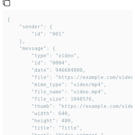
{

	"sender": {

		"id": "001"

	},

	"message": {

		"type": "video",

		"id": "0004",

		"date": 946684800,

		"file": "https://example.com/video.mp4",

		"mime_type": "video/mp4",

		"file_name": "video.mp4",

		"file_size": 1048576,

		"thumb": "https://example.com/video_thumb.png",

		"width": 640,

		"height": 480,

		"title": "Title",
