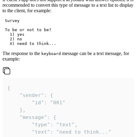
recommended to convert this type of message to a text list to display
to the client, for example:
 Survey

 To be or not to be?

   1) yes

   2) no

The response to the
message can be a text message, for
keyboard
example:
{

	"sender": {

		"id": "001"

	},

	"message": {

		"type": "text",

		"text": "need to think..."
