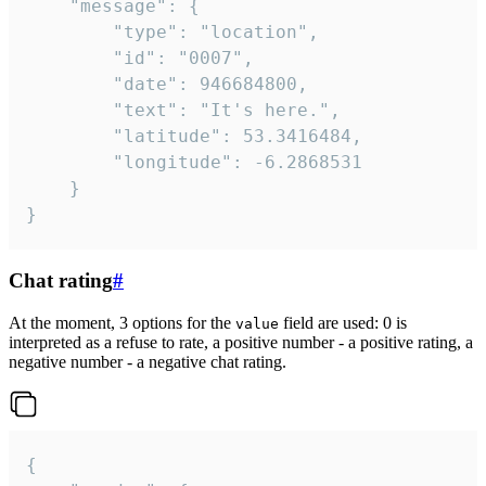
	"message": {

		"type": "location",

		"id": "0007",

		"date": 946684800,

		"text": "It's here.",

		"latitude": 53.3416484,

		"longitude": -6.2868531

	}

}
Chat rating
#
At the moment, 3 options for the
field are used: 0 is
value
interpreted as a refuse to rate, a positive number - a positive rating, a
negative number - a negative chat rating.
{
