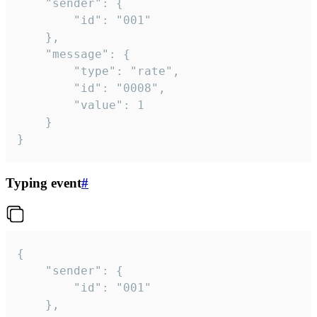
	"sender": {

		"id": "001"

	},

	"message": {

		"type": "rate",

		"id": "0008",

		"value": 1

	}

}
Typing event
#
{

	"sender": {

		"id": "001"

	},
