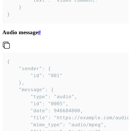
		"text": "Video comment."

	}

}
Audio message
#
{

	"sender": {

		"id": "001"

	},

	"message": {

		"type": "audio",

		"id": "0005",

		"date": 946684800,

		"file": "https://example.com/audio.mp3",

		"mime_type": "audio/mpeg",
