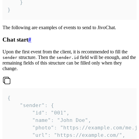
	}

}
The following are examples of events to send to JivoChat.
Chat start
#
Upon the first event from the client, it is recommended to fill the
structure. Then the
field will be enough, and the
sender
sender.id
remaining fields of this structure can be filled only when they
change.
{

	"sender": {

		"id": "001",

		"name": "John Doe",

		"photo": "https://example.com/me.jpg",

		"url": "https://example.com/",
