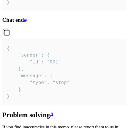
}
Chat end
#
{

	"sender": {

		"id": "001"

	},

	"message": {

		"type": "stop"

	}

}
Problem solving
#
If you find inaccuracies in this memo, please report them to us in