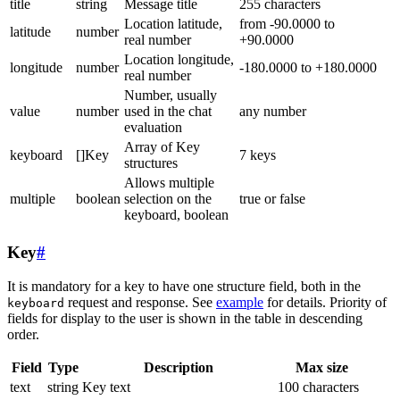
title
string
Message title
255 characters
Location latitude,
from -90.0000 to
latitude
number
real number
+90.0000
Location longitude,
longitude
number
-180.0000 to +180.0000
real number
Number, usually
value
number
used in the chat
any number
evaluation
Array of Key
keyboard
[]Key
7 keys
structures
Allows multiple
multiple
boolean
selection on the
true or false
keyboard, boolean
Key
#
It is mandatory for a key to have one structure field, both in the
request and response. See
example
for details. Priority of
keyboard
fields for display to the user is shown in the table in descending
order.
Field
Type
Description
Max size
text
string
Key text
100 characters