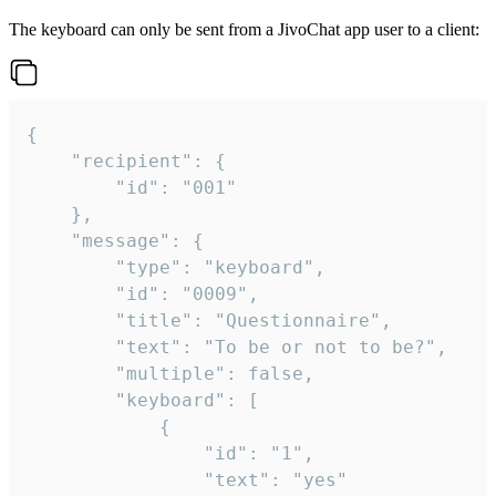
The keyboard can only be sent from a JivoChat app user to a client:
{

	"recipient": {

		"id": "001"

	},

	"message": {

		"type": "keyboard",

		"id": "0009",

		"title": "Questionnaire",

		"text": "To be or not to be?",

		"multiple": false,

		"keyboard": [

			{

				"id": "1",

				"text": "yes"
