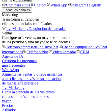
cliente excepcional
Chat para sitios
Chatbot
WhatsApp
Instagram
Telegram
Todos los canales
Marketing
Transforma el tráfico en
clientes potenciales cualificados
JivoMarketing
Devolución de llamadas
Ventas
Consigue más ventas, un mayor valor medio
de los pedidos y una mayor base de clientes
Teléfono empresarial de JivoChat
Chat de equipos de JivoChat
Integraciones
Teléfono Plus
Video llamadas
CRM
Agente de IA
Gestiona las preguntas
más frecuentes
WhatsApp
Aumenta las ventas y ofrece asistencia
a tus clientes a través de su aplicación
de mensajería preferida
JivoMarketing
Capta la atención de tus visitantes:
capta su interés antes de que se
vayan
Precios
Afiliados