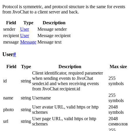
Protocol is symmetric, and protocol structure is the same for events
from JivoChat to a client server and back.
Field
Type
Description
sender
User
Message sender
recipient
User
Message recipient
message
Message
Message text
User
#
Field
Type
Description
Max size
Client identificator, required parameter
when sending events to JivoChat
255
id
string
sender.id and when receiving events
symbols
from JivoChat recipient.id
255
name
string
Username
symbols
User avatar URL, valid https or http
2048
photo
string
schemes
symbols
User page URL, valid https or http
2048
url
string
schemes
символов
255