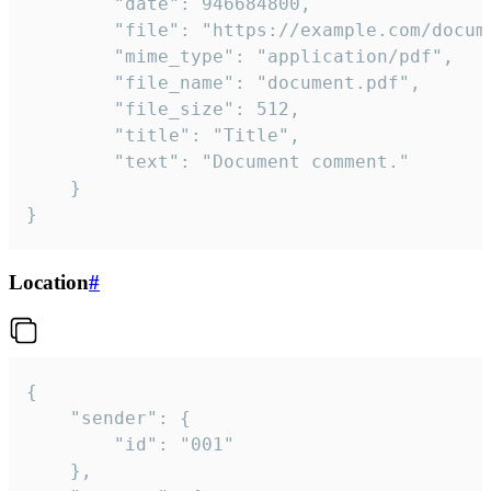
		"date": 946684800,

		"file": "https://example.com/document.pdf",

		"mime_type": "application/pdf",

		"file_name": "document.pdf",

		"file_size": 512,

		"title": "Title",

		"text": "Document comment."

	}

}
Location
#
{

	"sender": {

		"id": "001"

	},
