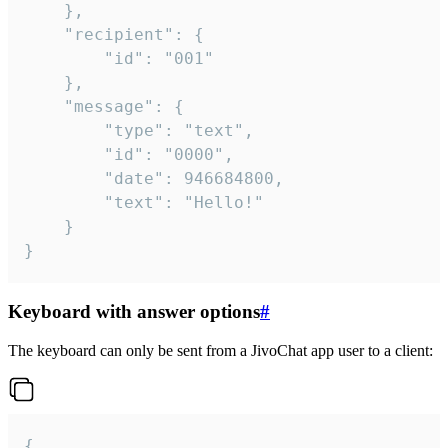
	},

	"recipient": {

		"id": "001"

	},

	"message": {

		"type": "text",

		"id": "0000",

		"date": 946684800,

		"text": "Hello!"

	}

}
Keyboard with answer options
#
The keyboard can only be sent from a JivoChat app user to a client:
{
