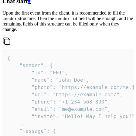
Chat start
#
Upon the first event from the client, it is recommended to fill the
structure. Then the
field will be enough, and the
sender
sender.id
remaining fields of this structure can be filled only when they
change.
{

	"sender": {

		"id": "001",

		"name": "John Doe",

		"photo": "https://example.com/me.jpg",

		"url": "https://example.com/",

		"phone": "+1 234 568 890",

		"email": "me@example.com",

		"invite": "Hello! May I help you?"

	},

	"message": {
