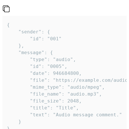
{

	"sender": {

		"id": "001"

	},

	"message": {

		"type": "audio",

		"id": "0005",

		"date": 946684800,

		"file": "https://example.com/audio.mp3",

		"mime_type": "audio/mpeg",

		"file_name": "audio.mp3",

		"file_size": 2048,

		"title": "Title",

		"text": "Audio message comment."

	}

}