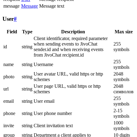
message
Message
Message text
User
#
Field
Type
Description
Max size
Client identificator, required parameter
when sending events to JivoChat
255
id
string
sender.id and when receiving events
symbols
from JivoChat recipient.id
255
name
string
Username
symbols
User avatar URL, valid https or http
2048
photo
string
schemes
symbols
User page URL, valid https or http
2048
url
string
schemes
символов
255
email
string
User email
symbols
2-15
phone
string
User phone number
symbols
1000
invite
string
Client invitation text
symbols
group
string
Department a client applies to
10 digits