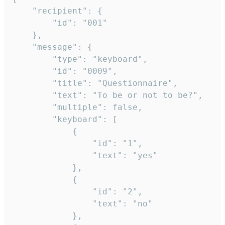
	"recipient": {

		"id": "001"

	},

	"message": {

		"type": "keyboard",

		"id": "0009",

		"title": "Questionnaire",

		"text": "To be or not to be?",

		"multiple": false,

		"keyboard": [

			{

				"id": "1",

				"text": "yes"

			},

			{

				"id": "2",

				"text": "no"

			},
