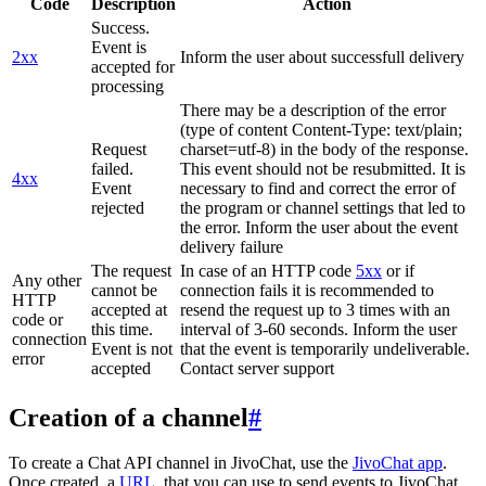
Code
Description
Action
Success.
Event is
2xx
Inform the user about successfull delivery
accepted for
processing
There may be a description of the error
(type of content Content-Type: text/plain;
Request
charset=utf-8) in the body of the response.
failed.
This event should not be resubmitted. It is
4xx
Event
necessary to find and correct the error of
rejected
the program or channel settings that led to
the error. Inform the user about the event
delivery failure
The request
In case of an HTTP code
5xx
or if
Any other
cannot be
connection fails it is recommended to
HTTP
accepted at
resend the request up to 3 times with an
code or
this time.
interval of 3-60 seconds. Inform the user
connection
Event is not
that the event is temporarily undeliverable.
error
accepted
Contact server support
Creation of a channel
#
To create a Chat API channel in JivoChat, use the
JivoChat app
.
Once created, a
URL
, that you can use to send events to JivoChat,