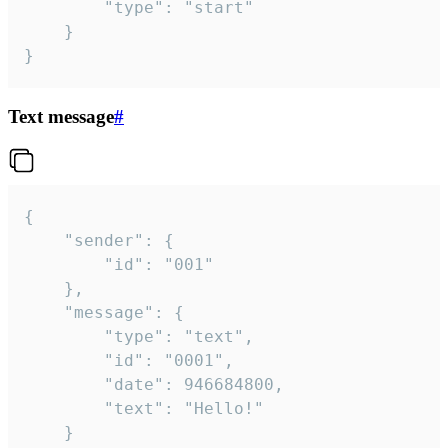
		"type": "start"

	}

}
Text message
#
{

	"sender": {

		"id": "001"

	},

	"message": {

		"type": "text",

		"id": "0001",

		"date": 946684800,

		"text": "Hello!"

	}
