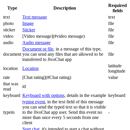
Required
Type
Description
fields
text
Text message
text
photo
Image
file
sticker
Sticker
file
video
[Video message](#video message)
file
audio
Audio message
file
Document or file
, in a message of this type,
document
you can send any files that are allowed to be
file
transferred to JivoChat app
latitude
location
Location
longitude
rate
[Chat rating](#Chat rating)
value
that was
id
read
keyboard
Keyboard with options
, details in the example
keyboard
typing event
, in the text field of this message
you can send the typed text so that it is visible
typein
to the JivoChat app user. Send this event no
-
more than once every 5 seconds from one
client
Start chat
, it's intended to start a chat without