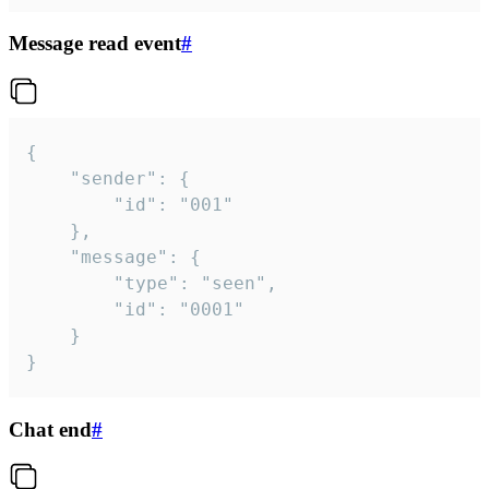
Message read event
#
{

	"sender": {

		"id": "001"

	},

	"message": {

		"type": "seen",

		"id": "0001"

	}

}
Chat end
#