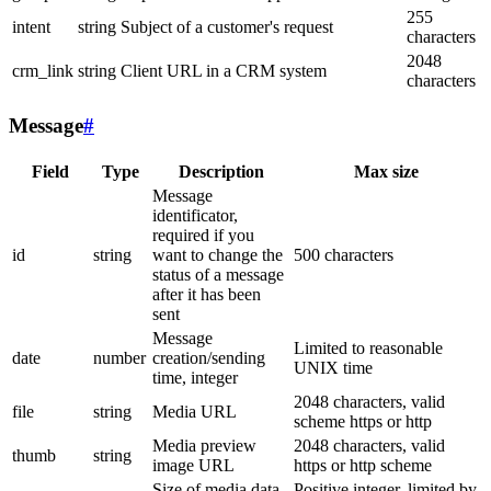
255
intent
string
Subject of a customer's request
characters
2048
crm_link
string
Client URL in a CRM system
characters
Message
#
Field
Type
Description
Max size
Message
identificator,
required if you
id
string
want to change the
500 characters
status of a message
after it has been
sent
Message
Limited to reasonable
date
number
creation/sending
UNIX time
time, integer
2048 characters, valid
file
string
Media URL
scheme https or http
Media preview
2048 characters, valid
thumb
string
image URL
https or http scheme
Size of media data
Positive integer, limited by