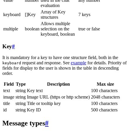
value
number
used in the chat
any number
evaluation
Array of Key
keyboard
[]Key
7 keys
structures
Allows multiple
multiple
boolean
selection on the
true or false
keyboard, boolean
Key
#
It is mandatory for a key to have one structure field, both in the
request and response. See
example
for details. Priority of
keyboard
fields for display to the user is shown in the table in descending
order.
Field
Type
Description
Max size
text
string
Key text
100 characters
image
string
Image URL (https or http scheme)
2048 characters
title
string
Title or tooltip key
100 characters
id
string
Key ID
500 characters
Message types
#