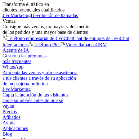
Transforma el tráfico en
clientes potenciales cualificados
JivoMarketing
Devolución de llamadas
Ventas
Consigue más ventas, un mayor valor medio
de los pedidos y una mayor base de clientes
Teléfono empresarial de JivoChat
Chat de equipos de JivoChat
Integraciones
Teléfono Plus
Video llamadas
CRM
Agente de IA
Gestiona las preguntas
más frecuentes
WhatsApp
Aumenta las ventas y ofrece asistencia
a tus clientes a través de su aplicación
de mensajería preferida
JivoMarketing
Capta la atención de tus visitantes:
capta su interés antes de que se
vayan
Precios
Afiliados
Ayuda
Aplicaciones
Blog