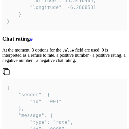
		"latitude": 53.3416484,

		"longitude": -6.2868531

	}

}
Chat rating
#
At the moment, 3 options for the
field are used: 0 is
value
interpreted as a refuse to rate, a positive number - a positive rating, a
negative number - a negative chat rating.
{

	"sender": {

		"id": "001"

	},

	"message": {

		"type": "rate",
