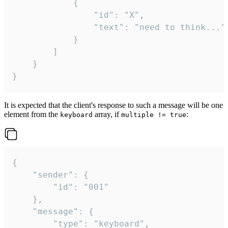
			{

				"id": "X",

				"text": "need to think..."

			}

		]

	}

}
It is expected that the client's response to such a message will be one
element from the
array, if
:
keyboard
multiple != true
{

	"sender": {

		"id": "001"

	},

	"message": {

		"type": "keyboard",
