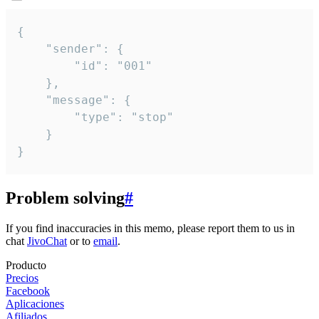
{

	"sender": {

		"id": "001"

	},

	"message": {

		"type": "stop"

	}

}
Problem solving
#
If you find inaccuracies in this memo, please report them to us in
chat
JivoChat
or to
email
.
Producto
Precios
Facebook
Aplicaciones
Afiliados