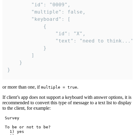
		"id": "0009",

		"multiple": false,

		"keyboard": [

			{

				"id": "X",

				"text": "need to think..."

			}

		]

	}

}
or more than one, if
.
multiple = true
If client’s app does not support a keyboard with answer options, it is
recommended to convert this type of message to a text list to display
to the client, for example:
 Survey

 To be or not to be?

   1) yes
