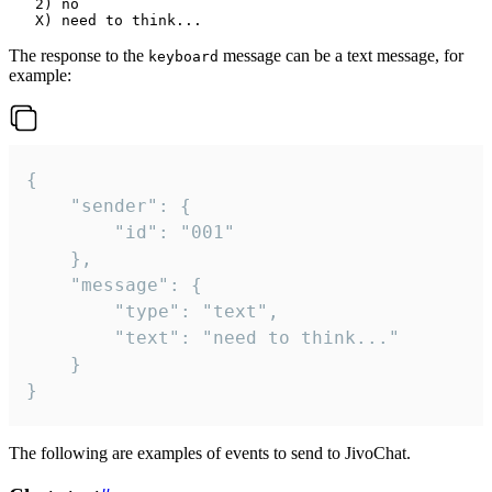
   2) no

The response to the
message can be a text message, for
keyboard
example:
{

	"sender": {

		"id": "001"

	},

	"message": {

		"type": "text",

		"text": "need to think..."

	}

}
The following are examples of events to send to JivoChat.