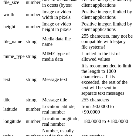
file_size
number
in octets (bytes)
client applications
Image or video
Positive integer, limited by
width
number
width in pixels
client applications
Image or video
Positive integer, limited by
height
number
height in pixels
client applications
255 characters, may not be
Media data file
file_name
string
compatible with legacy
name
file systems!
MIME type of
Limited to the list of
mime_type
string
media data
allowed values
It is recommended to limit
the length to 1000
characters - if it is
text
string
Message text
exceeded, the rest of the
text will be sent in
separate text messages
title
string
Message title
255 characters
Location latitude,
from -90.0000 to
latitude
number
real number
+90.0000
Location longitude,
longitude
number
-180.0000 to +180.0000
real number
Number, usually