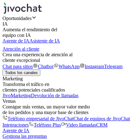
Oportunidades
IA
Aumenta el rendimiento del
equipo con IA
Agente de IA
Asistente de IA
Atención al cliente
Crea una experiencia de atención al
cliente excepcional
Chat para sitios
Chatbot
WhatsApp
Instagram
Telegram
Todos los canales
Marketing
Transforma el tráfico en
clientes potenciales cualificados
JivoMarketing
Devolución de llamadas
Ventas
Consigue más ventas, un mayor valor medio
de los pedidos y una mayor base de clientes
Teléfono empresarial de JivoChat
Chat de equipos de JivoChat
Integraciones
Teléfono Plus
Video llamadas
CRM
Agente de IA
Gestiona las preguntas