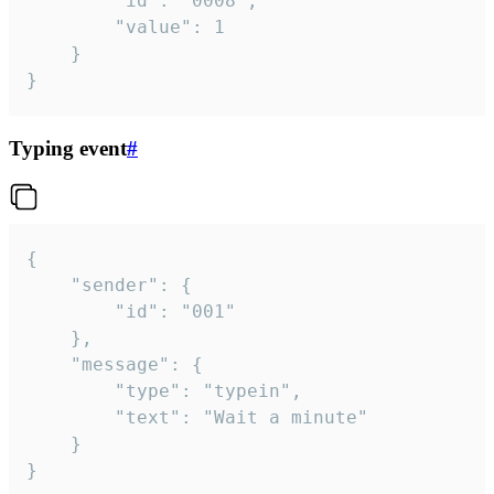
		"id": "0008",

		"value": 1

	}

}
Typing event
#
{

	"sender": {

		"id": "001"

	},

	"message": {

		"type": "typein",

		"text": "Wait a minute"

	}

}