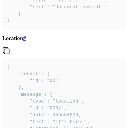
		"text": "Document comment."

	}

}
Location
#
{

	"sender": {

		"id": "001"

	},

	"message": {

		"type": "location",

		"id": "0007",

		"date": 946684800,

		"text": "It's here.",
