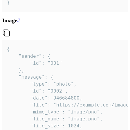
}
Image
#
{

	"sender": {

		"id": "001"

	},

	"message": {

		"type": "photo",

		"id": "0002",

		"date": 946684800,

		"file": "https://example.com/image.png",

		"mime_type": "image/png",

		"file_name": "image.png",

		"file_size": 1024,
