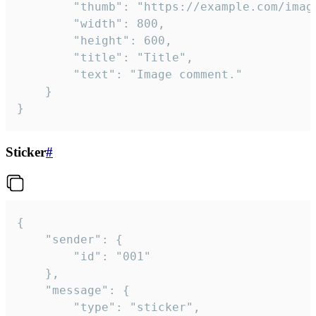
		"thumb": "https://example.com/image_thumb.png",

		"width": 800,

		"height": 600,

		"title": "Title",

		"text": "Image comment."

	}

}
Sticker
#
{

	"sender": {

		"id": "001"

	},

	"message": {

		"type": "sticker",
