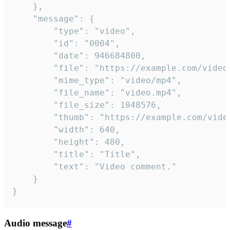
	},

	"message": {

		"type": "video",

		"id": "0004",

		"date": 946684800,

		"file": "https://example.com/video.mp4",

		"mime_type": "video/mp4",

		"file_name": "video.mp4",

		"file_size": 1048576,

		"thumb": "https://example.com/video_thumb.png",

		"width": 640,

		"height": 480,

		"title": "Title",

		"text": "Video comment."

	}

}
Audio message
#