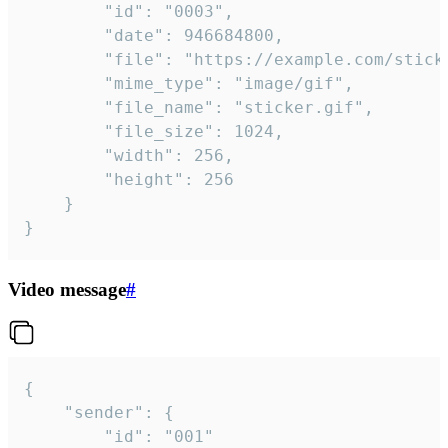
		"id": "0003",

		"date": 946684800,

		"file": "https://example.com/sticker.gif",

		"mime_type": "image/gif",

		"file_name": "sticker.gif",

		"file_size": 1024,

		"width": 256,

		"height": 256

	}

}
Video message
#
{

	"sender": {

		"id": "001"
