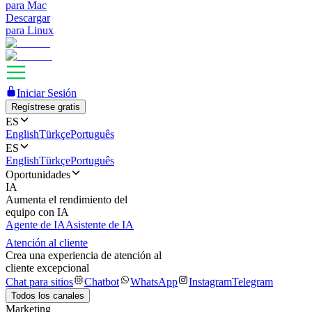
para Mac
Descargar
para Linux
Iniciar Sesión
Regístrese gratis
ES
English
Türkçe
Português
ES
English
Türkçe
Português
Oportunidades
IA
Aumenta el rendimiento del
equipo con IA
Agente de IA
Asistente de IA
Atención al cliente
Crea una experiencia de atención al
cliente excepcional
Chat para sitios
Chatbot
WhatsApp
Instagram
Telegram
Todos los canales
Marketing