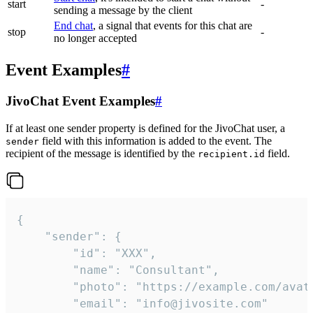
start
-
sending a message by the client
End chat
, a signal that events for this chat are
stop
-
no longer accepted
Event Examples
#
JivoChat Event Examples
#
If at least one sender property is defined for the JivoChat user, a
field with this information is added to the event. The
sender
recipient of the message is identified by the
field.
recipient.id
{

	"sender": {

		"id": "XXX",

		"name": "Consultant",

		"photo": "https://example.com/avatar.png",

		"email": "info@jivosite.com"
