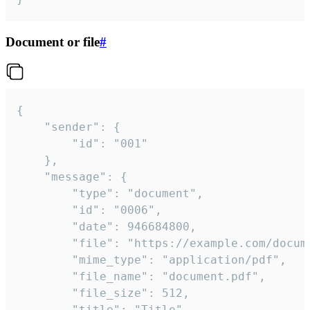
Document or file
#
{

	"sender": {

		"id": "001"

	},

	"message": {

		"type": "document",

		"id": "0006",

		"date": 946684800,

		"file": "https://example.com/document.pdf",

		"mime_type": "application/pdf",

		"file_name": "document.pdf",

		"file_size": 512,

		"title": "Title",
