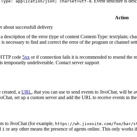
. Event structure is des
-Type: application/json; charset=utf-8
Action
r about successfull delivery
 description of the error (type of content Content-Type: text/plain; cha
t is necessary to find and correct the error of the program or channel sett
n HTTP code
5xx
or if connection fails it is recommended to resend the r
 is temporarily undeliverable. Contact server support
 created, a
URL
, that you can use to send events to JivoChat, will be a
oChat, set up a custom server and add the URL to receive events in the 
ts to JivoChat (for example,
https://wh.jivosite.com/foo/bar/s
nd
or any other means the presence of agents online. This only works if
1