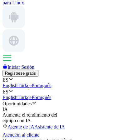
para Linux
Iniciar Sesión
Regístrese gratis
ES
English
Türkçe
Português
ES
English
Türkçe
Português
Oportunidades
IA
Aumenta el rendimiento del
equipo con IA
Agente de IA
Asistente de IA
Atención al cliente