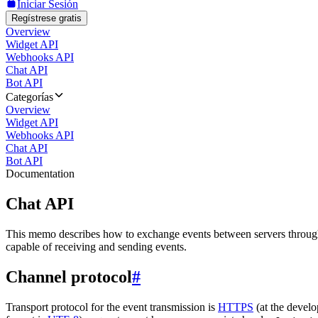
Iniciar Sesión
Regístrese gratis
Overview
Widget API
Webhooks API
Chat API
Bot API
Categorías
Overview
Widget API
Webhooks API
Chat API
Bot API
Documentation
Chat API
This memo describes how to exchange events between servers throug
capable of receiving and sending events.
Channel protocol
#
Transport protocol for the event transmission is
HTTPS
(at the develo