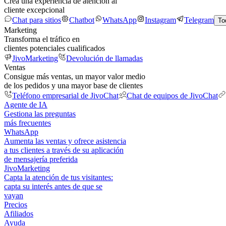
Crea una experiencia de atención al
cliente excepcional
Chat para sitios
Chatbot
WhatsApp
Instagram
Telegram
To
Marketing
Transforma el tráfico en
clientes potenciales cualificados
JivoMarketing
Devolución de llamadas
Ventas
Consigue más ventas, un mayor valor medio
de los pedidos y una mayor base de clientes
Teléfono empresarial de JivoChat
Chat de equipos de JivoChat
Agente de IA
Gestiona las preguntas
más frecuentes
WhatsApp
Aumenta las ventas y ofrece asistencia
a tus clientes a través de su aplicación
de mensajería preferida
JivoMarketing
Capta la atención de tus visitantes:
capta su interés antes de que se
vayan
Precios
Afiliados
Ayuda