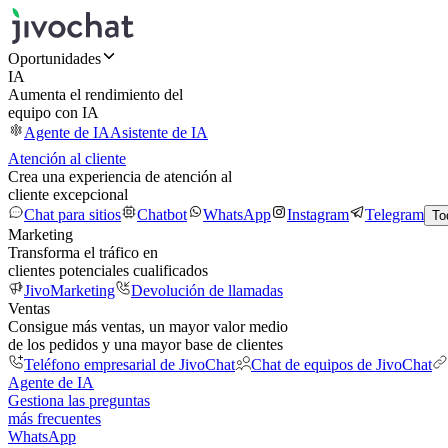
Oportunidades
IA
Aumenta el rendimiento del
equipo con IA
Agente de IA
Asistente de IA
Atención al cliente
Crea una experiencia de atención al
cliente excepcional
Chat para sitios
Chatbot
WhatsApp
Instagram
Telegram
To
Marketing
Transforma el tráfico en
clientes potenciales cualificados
JivoMarketing
Devolución de llamadas
Ventas
Consigue más ventas, un mayor valor medio
de los pedidos y una mayor base de clientes
Teléfono empresarial de JivoChat
Chat de equipos de JivoChat
Agente de IA
Gestiona las preguntas
más frecuentes
WhatsApp