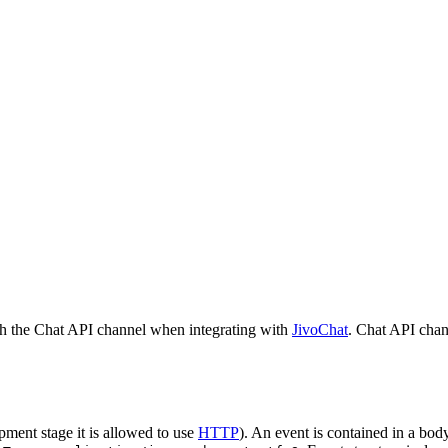
h the Chat API channel when integrating with
JivoChat
. Chat API chan
pment stage it is allowed to use
HTTP
). An event is contained in a bod