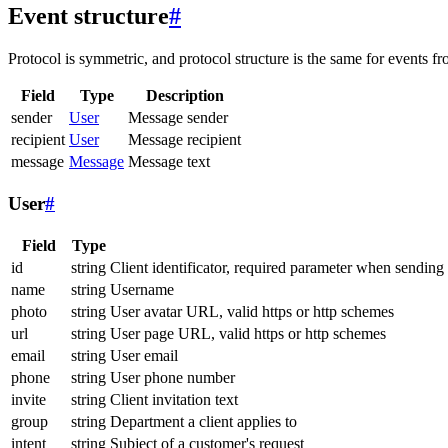
Event structure
#
Protocol is symmetric, and protocol structure is the same for events fr
Field
Type
Description
sender
User
Message sender
recipient
User
Message recipient
message
Message
Message text
User
#
Field
Type
id
string
Client identificator, required parameter when sending
name
string
Username
photo
string
User avatar URL, valid https or http schemes
url
string
User page URL, valid https or http schemes
email
string
User email
phone
string
User phone number
invite
string
Client invitation text
group
string
Department a client applies to
intent
string
Subject of a customer's request