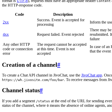
format is
UTF-8
), requests must have an appropriate header
Content
the HTTP-response code.
Code
Description
Success. Event is accepted for
2xx
Inform the use
processing
There may be a
4xx
Request failed. Event rejected
resubmitted. I
failure
Any other HTTP
The request cannot be accepted
In case of a
code or connection
at this time. Event is not
that the event
error
accepted
Creation of a channel
#
To create a Chat API channel in JivoChat, use the
JivoChat app
. Once
. To receive messages from Jiv
https://wh.jivosite.com/foo/bar
Channel status
#
If you add a segment
at the end of the URL for sending even
/status
status of the channel, where
means the absence of online agents, a
0