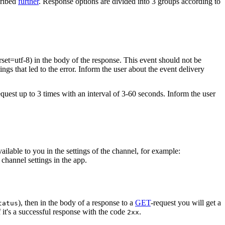
cribed
further
. Response options are divided into 3 groups according to
rset=utf-8) in the body of the response. This event should not be
ings that led to the error. Inform the user about the event delivery
equest up to 3 times with an interval of 3-60 seconds. Inform the user
vailable to you in the settings of the channel, for example:
channel settings in the app.
), then in the body of a response to a
GET
-request you will get a
tatus
 it's a successful response with the code
.
2xx