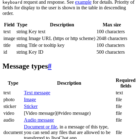
request and response. See
example
for details. Priority of
keyboard
fields for display to the user is shown in the table in descending
order.
Field
Type
Description
Max size
text
string
Key text
100 characters
image
string
Image URL (https or http scheme)
2048 characters
title
string
Title or tooltip key
100 characters
id
string
Key ID
500 characters
Message types
#
Required
Type
Description
fields
text
Text message
text
photo
Image
file
sticker
Sticker
file
video
[Video message](#video message)
file
audio
Audio message
file
Document or file
, in a message of this type,
document
you can send any files that are allowed to be
file
transferred to JivoChat app