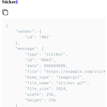
Sticker
#
{

	"sender": {

		"id": "001"

	},

	"message": {

		"type": "sticker",

		"id": "0003",

		"date": 946684800,

		"file": "https://example.com/sticker.gif",

		"mime_type": "image/gif",

		"file_name": "sticker.gif",

		"file_size": 1024,

		"width": 256,

		"height": 256

	}
