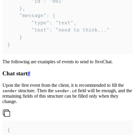
		"id": "001"

	},

	"message": {

		"type": "text",

		"text": "need to think..."

	}

}
The following are examples of events to send to JivoChat.
Chat start
#
Upon the first event from the client, it is recommended to fill the
structure. Then the
field will be enough, and the
sender
sender.id
remaining fields of this structure can be filled only when they
change.
{
