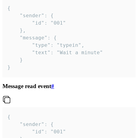
{

	"sender": {

		"id": "001"

	},

	"message": {

		"type": "typein",

		"text": "Wait a minute"

	}

}
Message read event
#
{

	"sender": {

		"id": "001"
