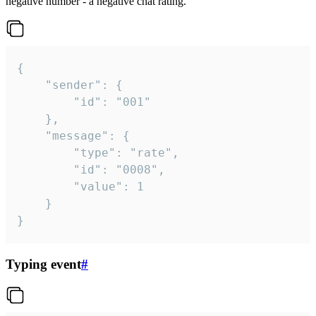
negative number - a negative chat rating.
{

	"sender": {

		"id": "001"

	},

	"message": {

		"type": "rate",

		"id": "0008",

		"value": 1

	}

}
Typing event
#