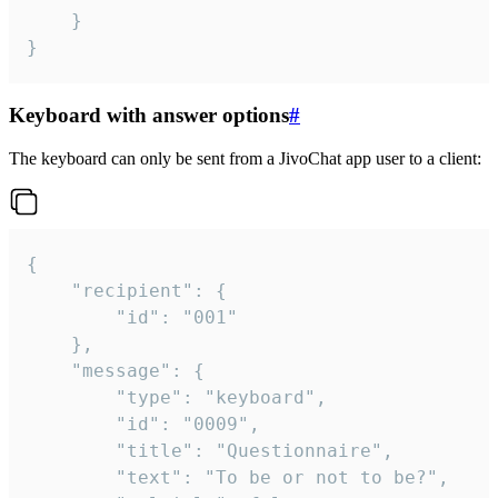
	}

}
Keyboard with answer options
#
The keyboard can only be sent from a JivoChat app user to a client:
{

	"recipient": {

		"id": "001"

	},

	"message": {

		"type": "keyboard",

		"id": "0009",

		"title": "Questionnaire",

		"text": "To be or not to be?",
