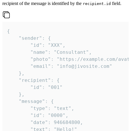
recipient of the message is identified by the
field.
recipient.id
{

	"sender": {

		"id": "XXX",

		"name": "Consultant",

		"photo": "https://example.com/avatar.png",

		"email": "info@jivosite.com"

	},

	"recipient": {

		"id": "001"

	},

	"message": {

		"type": "text",

		"id": "0000",

		"date": 946684800,

		"text": "Hello!"
