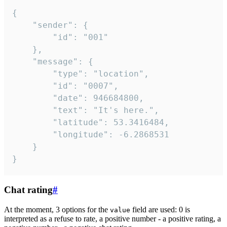
{

	"sender": {

		"id": "001"

	},

	"message": {

		"type": "location",

		"id": "0007",

		"date": 946684800,

		"text": "It's here.",

		"latitude": 53.3416484,

		"longitude": -6.2868531

	}

}
Chat rating
#
At the moment, 3 options for the
field are used: 0 is
value
interpreted as a refuse to rate, a positive number - a positive rating, a