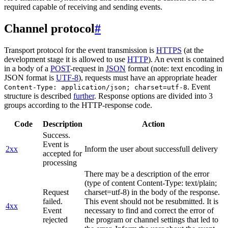
required capable of receiving and sending events.
Channel protocol
#
Transport protocol for the event transmission is
HTTPS
(at the
development stage it is allowed to use
HTTP
). An event is contained
in a body of a
POST
-request in
JSON
format (note: text encoding in
JSON format is
UTF-8
), requests must have an appropriate header
. Event
Content-Type: application/json; charset=utf-8
structure is described
further
. Response options are divided into 3
groups according to the HTTP-response code.
Code
Description
Action
Success.
Event is
2xx
Inform the user about successfull delivery
accepted for
processing
There may be a description of the error
(type of content Content-Type: text/plain;
Request
charset=utf-8) in the body of the response.
failed.
This event should not be resubmitted. It is
4xx
Event
necessary to find and correct the error of
rejected
the program or channel settings that led to