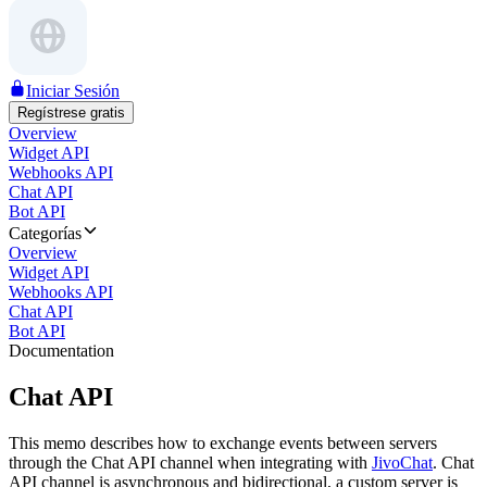
Iniciar Sesión
Regístrese gratis
Overview
Widget API
Webhooks API
Chat API
Bot API
Categorías
Overview
Widget API
Webhooks API
Chat API
Bot API
Documentation
Chat API
This memo describes how to exchange events between servers
through the Chat API channel when integrating with
JivoChat
. Chat
API channel is asynchronous and bidirectional, a custom server is