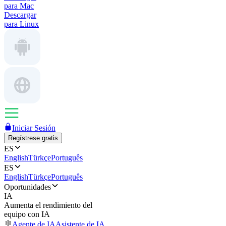
para Mac
Descargar
para Linux
Iniciar Sesión
Regístrese gratis
ES
English
Türkçe
Português
ES
English
Türkçe
Português
Oportunidades
IA
Aumenta el rendimiento del
equipo con IA
Agente de IA
Asistente de IA