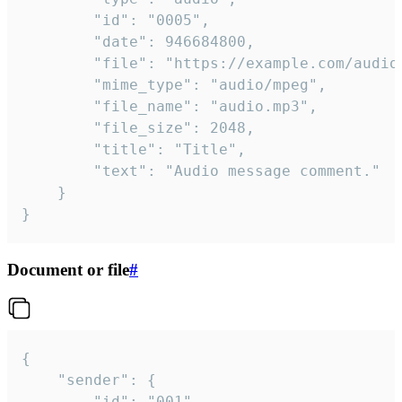
		"id": "0005",

		"date": 946684800,

		"file": "https://example.com/audio.mp3",

		"mime_type": "audio/mpeg",

		"file_name": "audio.mp3",

		"file_size": 2048,

		"title": "Title",

		"text": "Audio message comment."

	}

}
Document or file
#
{

	"sender": {

		"id": "001"
