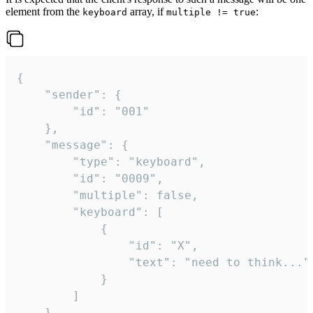
element from the
array, if
:
keyboard
multiple != true
{

	"sender": {

		"id": "001"

	},

	"message": {

		"type": "keyboard",

		"id": "0009",

		"multiple": false,

		"keyboard": [

			{

				"id": "X",

				"text": "need to think..."

			}

		]

	}
