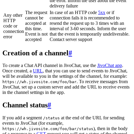
the error. Inform the user about the event
delivery failure
The request
In case of an HTTP code
5xx
or if
Any other
cannot be
connection fails it is recommended to
HTTP
accepted at
resend the request up to 3 times with an
code or
this time.
interval of 3-60 seconds. Inform the user
connection
Event is not
that the event is temporarily undeliverable.
error
accepted
Contact server support
Creation of a channel
#
To create a Chat API channel in JivoChat, use the
JivoChat app
.
Once created, a
URL
, that you can use to send events to JivoChat,
will be available to you in the settings of the channel, for example:
. To receive messages from
https://wh.jivosite.com/foo/bar
JivoChat, set up a custom server and add the URL to receive events
in the channel settings in the app.
Channel status
#
If you add a segment
at the end of the URL for sending
/status
events to JivoChat (for example,
), then in the body
https://wh.jivosite.com/foo/bar/status
of a response to a
GET
-request you will get a status of the channel,