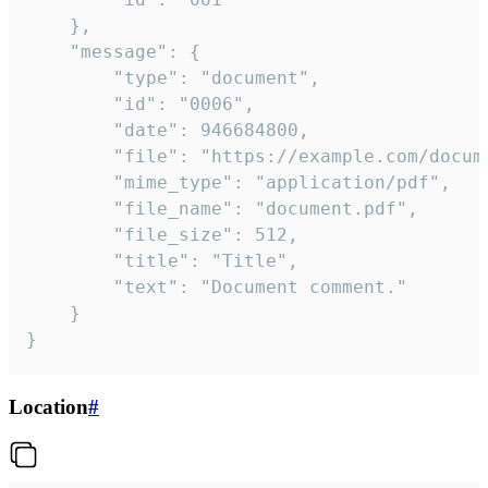
	},

	"message": {

		"type": "document",

		"id": "0006",

		"date": 946684800,

		"file": "https://example.com/document.pdf",

		"mime_type": "application/pdf",

		"file_name": "document.pdf",

		"file_size": 512,

		"title": "Title",

		"text": "Document comment."

	}

}
Location
#