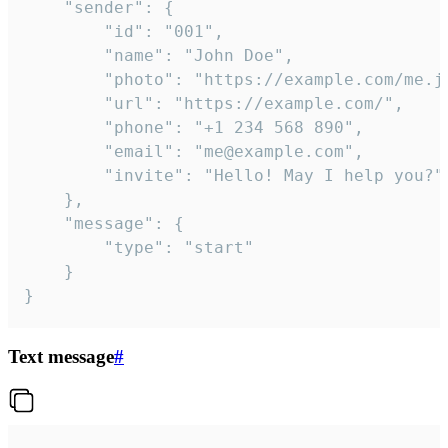
	"sender": {

		"id": "001",

		"name": "John Doe",

		"photo": "https://example.com/me.jpg",

		"url": "https://example.com/",

		"phone": "+1 234 568 890",

		"email": "me@example.com",

		"invite": "Hello! May I help you?"

	},

	"message": {

		"type": "start"

	}

}
Text message
#