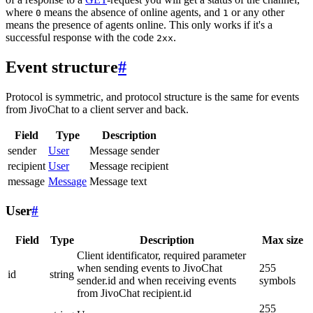
where
means the absence of online agents, and
or any other
0
1
means the presence of agents online. This only works if it's a
successful response with the code
.
2xx
Event structure
#
Protocol is symmetric, and protocol structure is the same for events
from JivoChat to a client server and back.
Field
Type
Description
sender
User
Message sender
recipient
User
Message recipient
message
Message
Message text
User
#
Field
Type
Description
Max size
Client identificator, required parameter
when sending events to JivoChat
255
id
string
sender.id and when receiving events
symbols
from JivoChat recipient.id
255