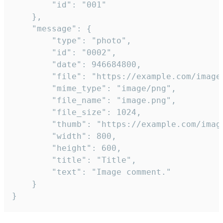
		"id": "001"

	},

	"message": {

		"type": "photo",

		"id": "0002",

		"date": 946684800,

		"file": "https://example.com/image.png",

		"mime_type": "image/png",

		"file_name": "image.png",

		"file_size": 1024,

		"thumb": "https://example.com/image_thumb.png",

		"width": 800,

		"height": 600,

		"title": "Title",

		"text": "Image comment."

	}

}