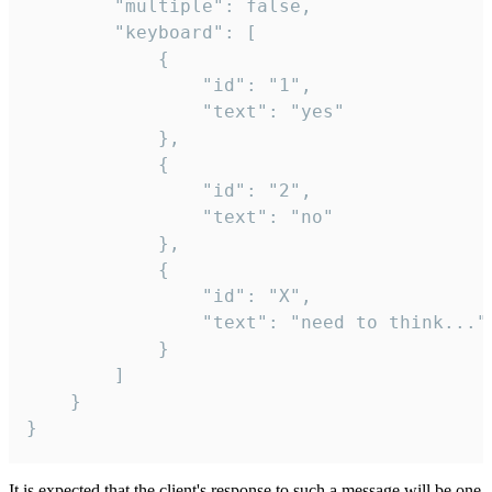
		"multiple": false,

		"keyboard": [

			{

				"id": "1",

				"text": "yes"

			},

			{

				"id": "2",

				"text": "no"

			},

			{

				"id": "X",

				"text": "need to think..."

			}

		]

	}

}
It is expected that the client's response to such a message will be one