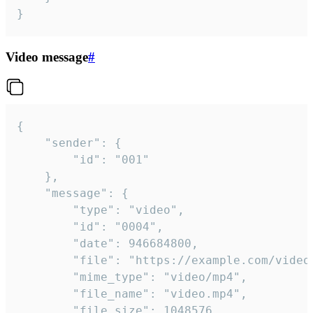
}
Video message
#
{

	"sender": {

		"id": "001"

	},

	"message": {

		"type": "video",

		"id": "0004",

		"date": 946684800,

		"file": "https://example.com/video.mp4",

		"mime_type": "video/mp4",

		"file_name": "video.mp4",

		"file_size": 1048576,
