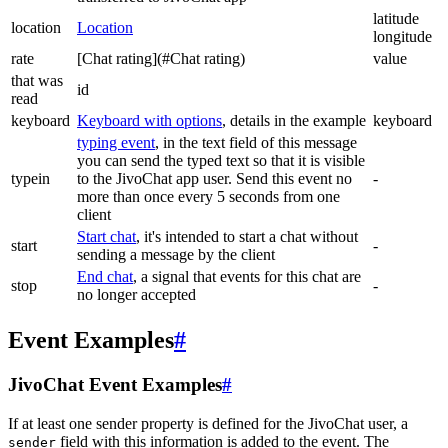
latitude
location
Location
longitude
rate
[Chat rating](#Chat rating)
value
that was
id
read
keyboard
Keyboard with options
, details in the example
keyboard
typing event
, in the text field of this message
you can send the typed text so that it is visible
typein
to the JivoChat app user. Send this event no
-
more than once every 5 seconds from one
client
Start chat
, it's intended to start a chat without
start
-
sending a message by the client
End chat
, a signal that events for this chat are
stop
-
no longer accepted
Event Examples
#
JivoChat Event Examples
#
If at least one sender property is defined for the JivoChat user, a
field with this information is added to the event. The
sender