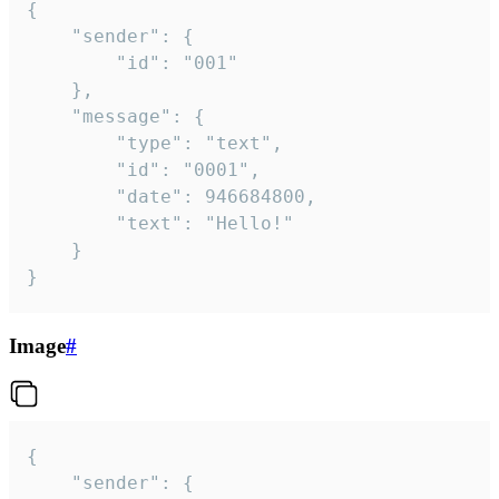
{

	"sender": {

		"id": "001"

	},

	"message": {

		"type": "text",

		"id": "0001",

		"date": 946684800,

		"text": "Hello!"

	}

}
Image
#
{

	"sender": {
