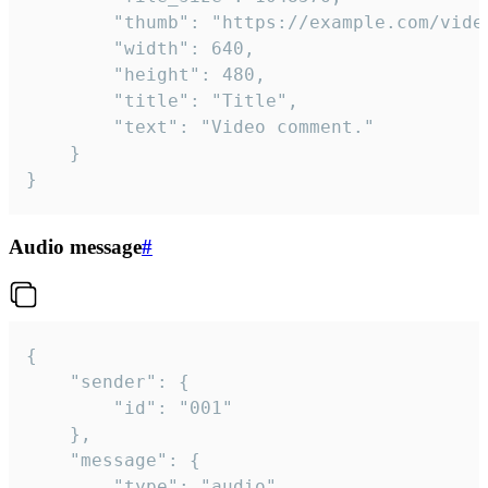
		"thumb": "https://example.com/video_thumb.png",

		"width": 640,

		"height": 480,

		"title": "Title",

		"text": "Video comment."

	}

}
Audio message
#
{

	"sender": {

		"id": "001"

	},

	"message": {

		"type": "audio",
