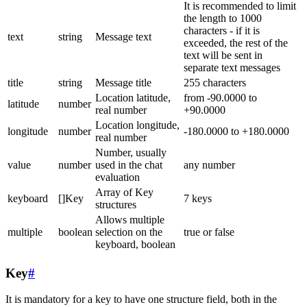
It is recommended to limit
the length to 1000
characters - if it is
text
string
Message text
exceeded, the rest of the
text will be sent in
separate text messages
title
string
Message title
255 characters
Location latitude,
from -90.0000 to
latitude
number
real number
+90.0000
Location longitude,
longitude
number
-180.0000 to +180.0000
real number
Number, usually
value
number
used in the chat
any number
evaluation
Array of Key
keyboard
[]Key
7 keys
structures
Allows multiple
multiple
boolean
selection on the
true or false
keyboard, boolean
Key
#
It is mandatory for a key to have one structure field, both in the