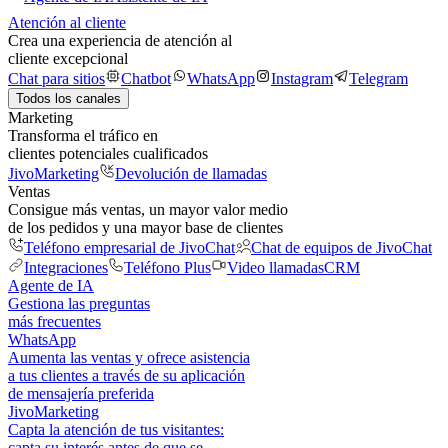
Atención al cliente
Crea una experiencia de atención al
cliente excepcional
Chat para sitios
Chatbot
WhatsApp
Instagram
Telegram
Todos los canales
Marketing
Transforma el tráfico en
clientes potenciales cualificados
JivoMarketing
Devolución de llamadas
Ventas
Consigue más ventas, un mayor valor medio
de los pedidos y una mayor base de clientes
Teléfono empresarial de JivoChat
Chat de equipos de JivoChat
Integraciones
Teléfono Plus
Video llamadas
CRM
Agente de IA
Gestiona las preguntas
más frecuentes
WhatsApp
Aumenta las ventas y ofrece asistencia
a tus clientes a través de su aplicación
de mensajería preferida
JivoMarketing
Capta la atención de tus visitantes:
capta su interés antes de que se