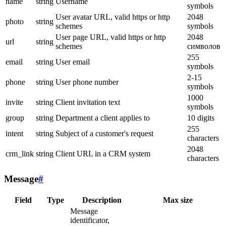
name
string
Username
symbols
User avatar URL, valid https or http
2048
photo
string
schemes
symbols
User page URL, valid https or http
2048
url
string
schemes
символов
255
email
string
User email
symbols
2-15
phone
string
User phone number
symbols
1000
invite
string
Client invitation text
symbols
group
string
Department a client applies to
10 digits
255
intent
string
Subject of a customer's request
characters
2048
crm_link
string
Client URL in a CRM system
characters
Message
#
Field
Type
Description
Max size
Message
identificator,