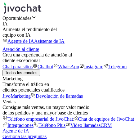
Oportunidades
IA
Aumenta el rendimiento del
equipo con IA
Agente de IA
Asistente de IA
Atención al cliente
Crea una experiencia de atención al
cliente excepcional
Chat para sitios
Chatbot
WhatsApp
Instagram
Telegram
Todos los canales
Marketing
Transforma el tráfico en
clientes potenciales cualificados
JivoMarketing
Devolución de llamadas
Ventas
Consigue más ventas, un mayor valor medio
de los pedidos y una mayor base de clientes
Teléfono empresarial de JivoChat
Chat de equipos de JivoChat
Integraciones
Teléfono Plus
Video llamadas
CRM
Agente de IA
Gestiona las preguntas