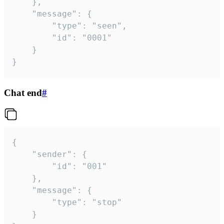
	},

	"message": {

		"type": "seen",

		"id": "0001"

	}

}
Chat end
#
{

	"sender": {

		"id": "001"

	},

	"message": {

		"type": "stop"

	}
